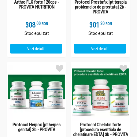
Arthro FLX forte 120cps -
Protocol Prostafix [pt terapia
PROVITA NUTRITION
problemelor de prostata] 2b -
PROVITA
308
.
0
301
.
3
RON
RON
Stoc epuizat
Stoc epuizat
Vezi detalii
Vezi detalii
Protocol Herpox [pt herpes
Protocol Chelatin forte
genital] 3b - PROVITA
[procedura esentiala de
chelatinare EDTA] 3b - PROVITA