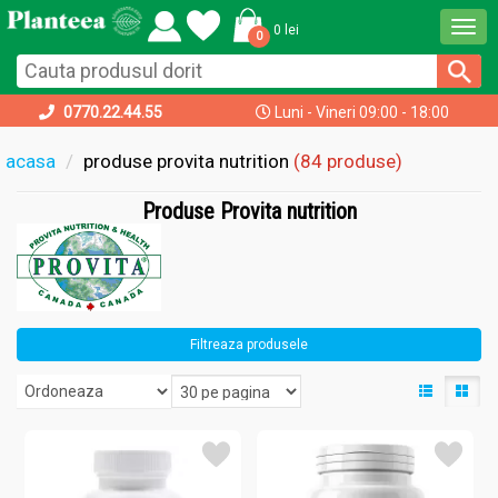
Togg
0 lei
0
navi
0770.22.44.55
Luni - Vineri 09:00 - 18:00
acasa
produse provita nutrition
(84 produse)
Produse Provita nutrition
Filtreaza produsele