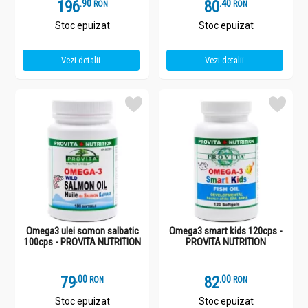
196
.
9
80
.
4
RON
RON
Stoc epuizat
Stoc epuizat
Vezi detalii
Vezi detalii
Omega3 ulei somon salbatic
Omega3 smart kids 120cps -
100cps - PROVITA NUTRITION
PROVITA NUTRITION
79
.
0
82
.
0
RON
RON
Stoc epuizat
Stoc epuizat