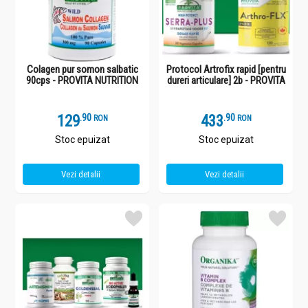
Colagen pur somon salbatic
Protocol Artrofix rapid [pentru
90cps - PROVITA NUTRITION
dureri articulare] 2b - PROVITA
129
.
9
433
.
9
RON
RON
Stoc epuizat
Stoc epuizat
Vezi detalii
Vezi detalii