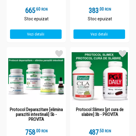
665
.
6
383
.
0
RON
RON
Stoc epuizat
Stoc epuizat
Vezi detalii
Vezi detalii
Protocol Deparazitare [elimina
Protocol Slimex [pt cura de
parazitii intestinali] 5b -
slabire] 3b - PROVITA
PROVITA
758
.
0
487
.
5
RON
RON