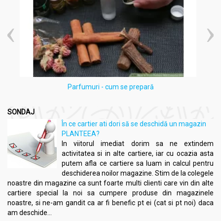
Parfumuri - cum se prepară
SONDAJ
În ce cartier ati dori să se deschidă un magazin
PLANTEEA?
In viitorul imediat dorim sa ne extindem
activitatea si in alte cartiere, iar cu ocazia asta
putem afla ce cartiere sa luam in calcul pentru
deschiderea noilor magazine. Stim de la colegele
noastre din magazine ca sunt foarte multi clienti care vin din alte
cartiere special la noi sa cumpere produse din magazinele
noastre, si ne-am gandit ca ar fi benefic pt ei (cat si pt noi) daca
am deschide...