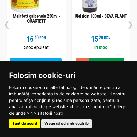
Melkfett galbenele 250ml -
Ulei ricin 100ml - SEVA PLANT
QUARTETT
16
.
4
15
.
2
RON
RON
Stoc epuizat
In stoc
Vezi detalii
Adauga
Folosim cookie-uri
Folosim cookie-uri și alte tehnologii de urmărire pentru a
îmbunătăți experiența ta de navigare pe website-ul nostru,
pentru afișa conținut și reclame personalizate, pentru a
Plantoteca ta online
analiza traficul de pe website-ul nostru și pentru a înțelege
de unde vin vizitatorii noștri.
Date contact
Sunt de acord
Vreau să schimb setările
Program: Luni - Vineri 09:00 - 18:00