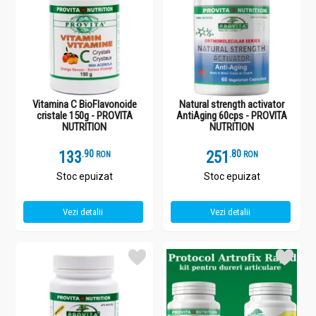
Vitamina C BioFlavonoide
Natural strength activator
cristale 150g - PROVITA
AntiAging 60cps - PROVITA
NUTRITION
NUTRITION
133
.
9
251
.
8
RON
RON
Stoc epuizat
Stoc epuizat
Vezi detalii
Vezi detalii