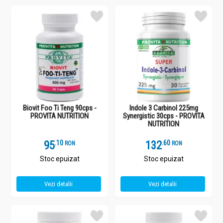
Biovit Foo Ti Teng 90cps -
Indole 3 Carbinol 225mg
PROVITA NUTRITION
Synergistic 30cps - PROVITA
NUTRITION
95
.
1
132
.
6
RON
RON
Stoc epuizat
Stoc epuizat
Vezi detalii
Vezi detalii