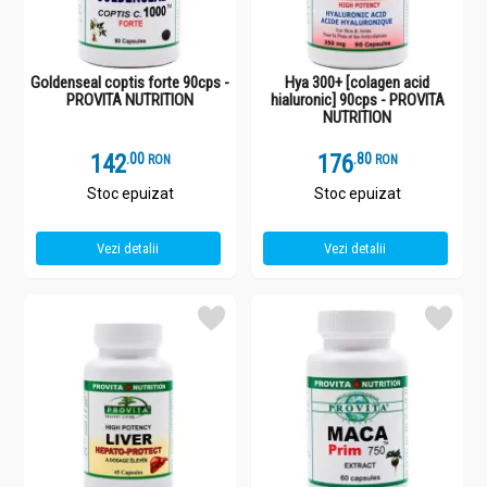
Goldenseal coptis forte 90cps -
Hya 300+ [colagen acid
PROVITA NUTRITION
hialuronic] 90cps - PROVITA
NUTRITION
142
.
0
176
.
8
RON
RON
Stoc epuizat
Stoc epuizat
Vezi detalii
Vezi detalii