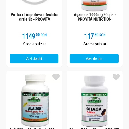
Protocol impotriva infectiilor
Agaricus 1000mg 90cps -
virale 8b - PROVITA
PROVITA NUTRITION
1149
.
0
117
.
8
RON
RON
Stoc epuizat
Stoc epuizat
Vezi detalii
Vezi detalii