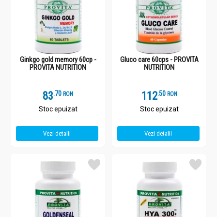
Ginkgo gold memory 60cp -
Gluco care 60cps - PROVITA
PROVITA NUTRITION
NUTRITION
83
.
7
112
.
5
RON
RON
Stoc epuizat
Stoc epuizat
Vezi detalii
Vezi detalii