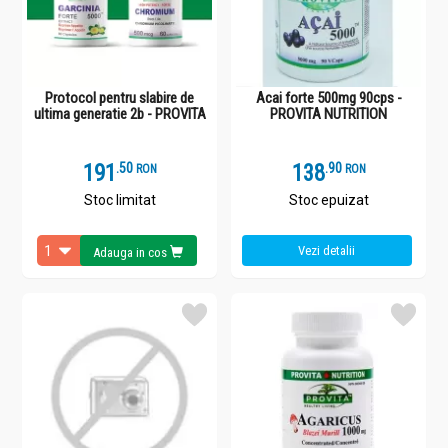
Protocol pentru slabire de
Acai forte 500mg 90cps -
ultima generatie 2b - PROVITA
PROVITA NUTRITION
191
.
5
138
.
9
RON
RON
Stoc limitat
Stoc epuizat
Vezi detalii
Adauga in cos