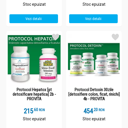
Stoc epuizat
Stoc epuizat
Vezi detalii
Vezi detalii
Protocol Hepatox [pt
Protocol Detoxin 30zile
detoxificare hepatica] 2b -
[detoxifiere colon, ficat, rinichi]
PROVITA
4b - PROVITA
215
.
6
454
.
2
RON
RON
Stoc epuizat
Stoc epuizat