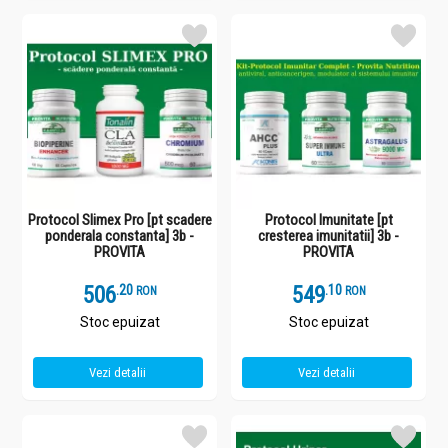
Protocol Slimex Pro [pt scadere
Protocol Imunitate [pt
ponderala constanta] 3b -
cresterea imunitatii] 3b -
PROVITA
PROVITA
506
.
2
549
.
1
RON
RON
Stoc epuizat
Stoc epuizat
Vezi detalii
Vezi detalii