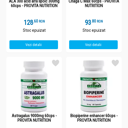
ALA 300 acid alfa lipoic 300mg
Chaga C Max 60cps - PROVITA
60cps - PROVITA NUTRITION
NUTRITION
128
.
6
93
.
8
RON
RON
Stoc epuizat
Stoc epuizat
Vezi detalii
Vezi detalii
Astragalus 9000mg 60cps -
Biopiperine enhancer 60cps -
PROVITA NUTRITION
PROVITA NUTRITION