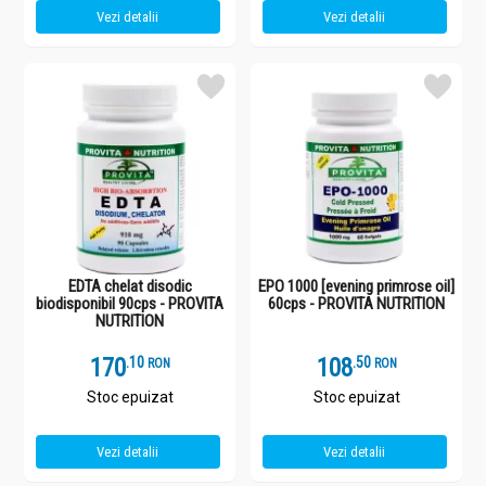
Vezi detalii
Vezi detalii
EDTA chelat disodic
EPO 1000 [evening primrose oil]
biodisponibil 90cps - PROVITA
60cps - PROVITA NUTRITION
NUTRITION
170
.
1
108
.
5
RON
RON
Stoc epuizat
Stoc epuizat
Vezi detalii
Vezi detalii