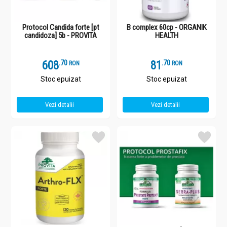
Protocol Candida forte [pt
B complex 60cp - ORGANIK
candidoza] 5b - PROVITA
HEALTH
608
.
7
81
.
7
RON
RON
Stoc epuizat
Stoc epuizat
Vezi detalii
Vezi detalii