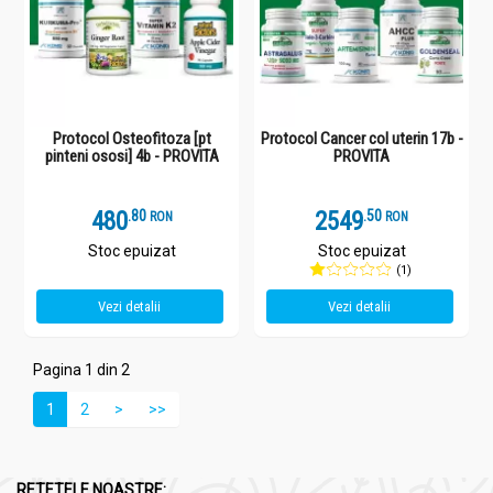
Protocol Osteofitoza [pt
Protocol Cancer col uterin 17b -
pinteni ososi] 4b - PROVITA
PROVITA
480
.
8
2549
.
5
RON
RON
Stoc epuizat
Stoc epuizat
(1)
Vezi detalii
Vezi detalii
Pagina 1 din 2
1
2
>
>>
RETETELE NOASTRE: