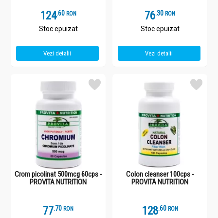
124
.
6
76
.
3
RON
RON
Stoc epuizat
Stoc epuizat
Vezi detalii
Vezi detalii
Crom picolinat 500mcg 60cps -
Colon cleanser 100cps -
PROVITA NUTRITION
PROVITA NUTRITION
77
.
7
128
.
6
RON
RON