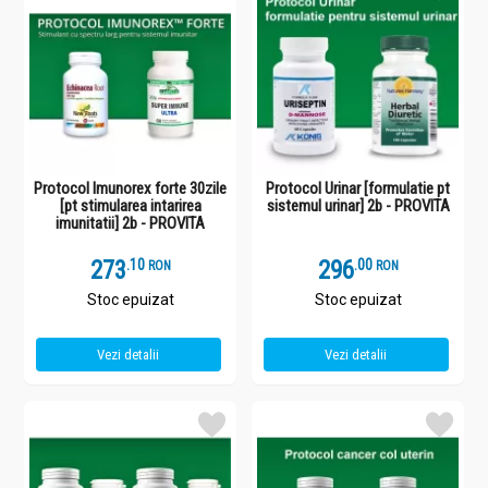
Protocol Imunorex forte 30zile
Protocol Urinar [formulatie pt
[pt stimularea intarirea
sistemul urinar] 2b - PROVITA
imunitatii] 2b - PROVITA
273
.
1
296
.
0
RON
RON
Stoc epuizat
Stoc epuizat
Vezi detalii
Vezi detalii