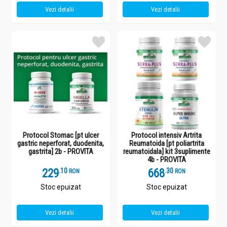
Vezi detalii
Vezi detalii
Protocol Stomac [pt ulcer
Protocol intensiv Artrita
gastric neperforat, duodenita,
Reumatoida [pt poliartrita
gastrita] 2b - PROVITA
reumatoidala] kit 3suplimente
4b - PROVITA
229
.
1
668
.
3
RON
RON
Stoc epuizat
Stoc epuizat
Vezi detalii
Vezi detalii