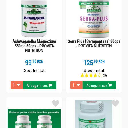
Ashwagandha Magnezium
Serra Plus [Serrapeptaza] 30cps
550mg 60cps - PROVITA
- PROVITA NUTRITION
NUTRITION
99
.
1
125
.
9
RON
RON
Stoc limitat
Stoc limitat
(5)
Adauga in cos
Adauga in cos