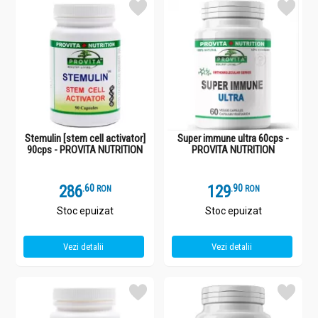
Stemulin [stem cell activator]
Super immune ultra 60cps -
90cps - PROVITA NUTRITION
PROVITA NUTRITION
286
.
6
129
.
9
RON
RON
Stoc epuizat
Stoc epuizat
Vezi detalii
Vezi detalii