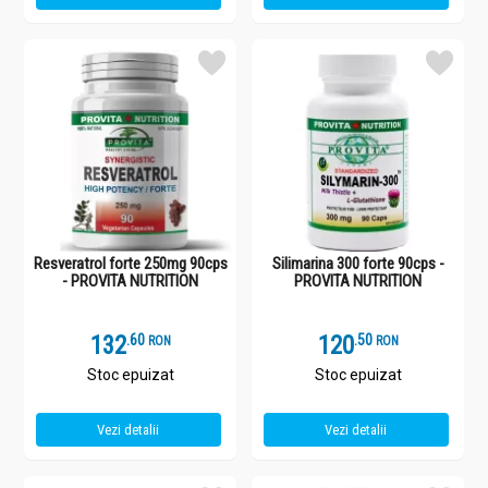
Resveratrol forte 250mg 90cps
Silimarina 300 forte 90cps -
- PROVITA NUTRITION
PROVITA NUTRITION
132
.
6
120
.
5
RON
RON
Stoc epuizat
Stoc epuizat
Vezi detalii
Vezi detalii