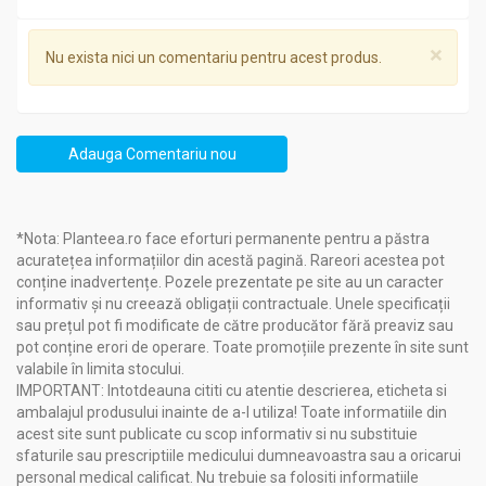
×
Nu exista nici un comentariu pentru acest produs.
Adauga Comentariu nou
*Nota: Planteea.ro face eforturi permanente pentru a păstra
acuratețea informațiilor din acestă pagină. Rareori acestea pot
conține inadvertențe. Pozele prezentate pe site au un caracter
informativ și nu creează obligații contractuale. Unele specificații
sau prețul pot fi modificate de către producător fără preaviz sau
pot conține erori de operare. Toate promoțiile prezente în site sunt
valabile în limita stocului.
IMPORTANT: Intotdeauna cititi cu atentie descrierea, eticheta si
ambalajul produsului inainte de a-l utiliza! Toate informatiile din
acest site sunt publicate cu scop informativ si nu substituie
sfaturile sau prescriptiile medicului dumneavoastra sau a oricarui
personal medical calificat. Nu trebuie sa folositi informatiile