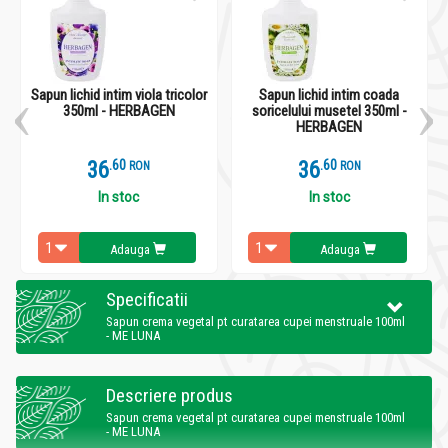
Sapun lichid intim viola tricolor
Sapun lichid intim coada
350ml - HERBAGEN
soricelului musetel 350ml -
HERBAGEN
36
.
6
36
.
6
RON
RON
In stoc
In stoc
Adauga
Adauga
Specificatii
Sapun crema vegetal pt curatarea cupei menstruale 100ml
- ME LUNA
Descriere produs
Sapun crema vegetal pt curatarea cupei menstruale 100ml
- ME LUNA