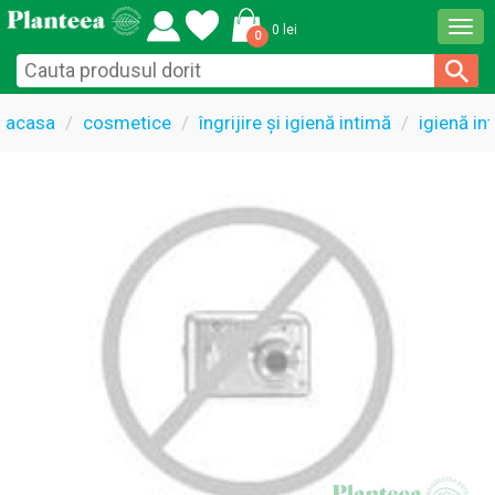
Togg
0 lei
0
navi
acasa
cosmetice
îngrijire și igienă intimă
igienă in