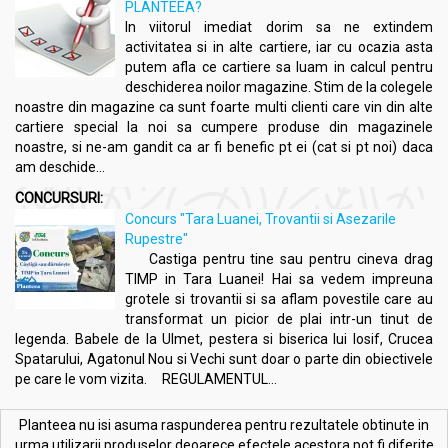
PLANTEEA?
In viitorul imediat dorim sa ne extindem
activitatea si in alte cartiere, iar cu ocazia asta
putem afla ce cartiere sa luam in calcul pentru
deschiderea noilor magazine. Stim de la colegele
noastre din magazine ca sunt foarte multi clienti care vin din alte
cartiere special la noi sa cumpere produse din magazinele
noastre, si ne-am gandit ca ar fi benefic pt ei (cat si pt noi) daca
am deschide...
CONCURSURI:
Concurs "Tara Luanei, Trovantii si Asezarile
Rupestre"
Castiga pentru tine sau pentru cineva drag
TIMP in Tara Luanei! Hai sa vedem impreuna
grotele si trovantii si sa aflam povestile care au
transformat un picior de plai intr-un tinut de
legenda. Babele de la Ulmet, pestera si biserica lui Iosif, Crucea
Spatarului, Agatonul Nou si Vechi sunt doar o parte din obiectivele
pe care le vom vizita. REGULAMENTUL...
Planteea nu isi asuma raspunderea pentru rezultatele obtinute in
urma utilizarii produselor deoarece efectele acestora pot fi diferite