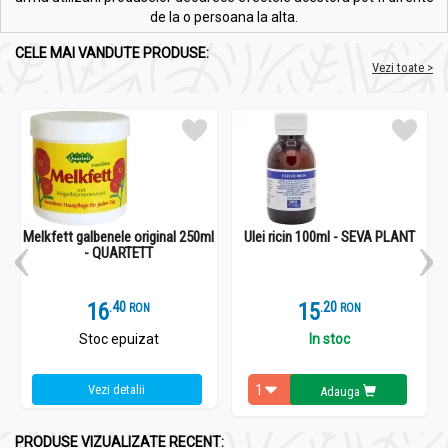
de la o persoana la alta.
CELE MAI VANDUTE PRODUSE:
Vezi toate >
Melkfett galbenele original 250ml
Ulei ricin 100ml - SEVA PLANT
- QUARTETT
16
.
4
15
.
2
RON
RON
Stoc epuizat
In stoc
Vezi detalii
Adauga
PRODUSE VIZUALIZATE RECENT: