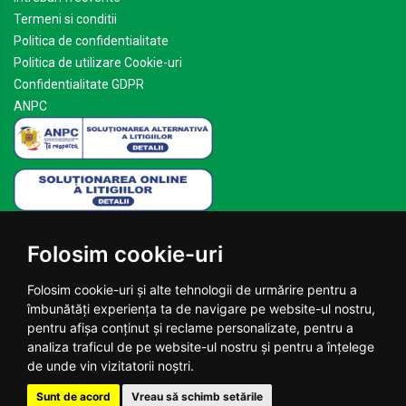
Termeni si conditii
Politica de confidentialitate
Politica de utilizare Cookie-uri
Confidentialitate GDPR
ANPC
Mai multe despre Planteea
Folosim cookie-uri
Acasa
Despre noi
Folosim cookie-uri și alte tehnologii de urmărire pentru a
Blog
îmbunătăți experiența ta de navigare pe website-ul nostru,
Contact
pentru afișa conținut și reclame personalizate, pentru a
analiza traficul de pe website-ul nostru și pentru a înțelege
© 2026 Planteea.ro - Toate drepturile rezervate.
de unde vin vizitatorii noștri.
Sunt de acord
Vreau să schimb setările