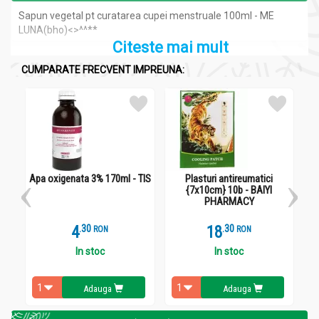
Sapun vegetal pt curatarea cupei menstruale 100ml - ME
LUNA(bho)<>^^**
Citeste mai mult
CUMPARATE FRECVENT IMPREUNA:
Apa oxigenata 3% 170ml - TIS
Plasturi antireumatici
U
{7x10cm} 10b - BAIYI
PHARMACY
4
.
3
18
.
3
RON
RON
In stoc
In stoc
Adauga
Adauga