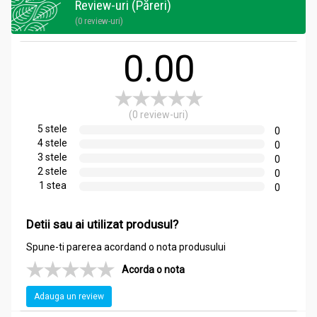
Review-uri (Păreri)
(0 review-uri)
0.00
(0 review-uri)
5 stele
0
4 stele
0
3 stele
0
2 stele
0
1 stea
0
Detii sau ai utilizat produsul?
Spune-ti parerea acordand o nota produsului
Acorda o nota
Adauga un review