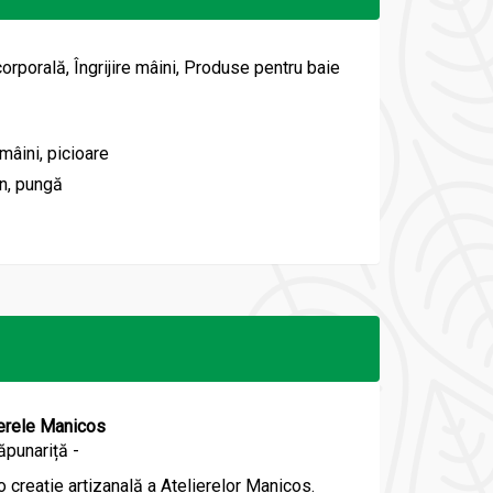
 corporală, Îngrijire mâini, Produse pentru baie
 mâini, picioare
n, pungă
ierele Manicos
ăpunariță -
o creație artizanală a Atelierelor Manicos.