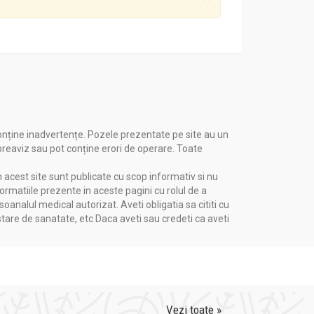
onține inadvertențe. Pozele prezentate pe site au un
 preaviz sau pot conține erori de operare. Toate
n acest site sunt publicate cu scop informativ si nu
formatiile prezente in aceste pagini cu rolul de a
nalul medical autorizat. Aveti obligatia sa cititi cu
stare de sanatate, etc Daca aveti sau credeti ca aveti
Vezi toate »