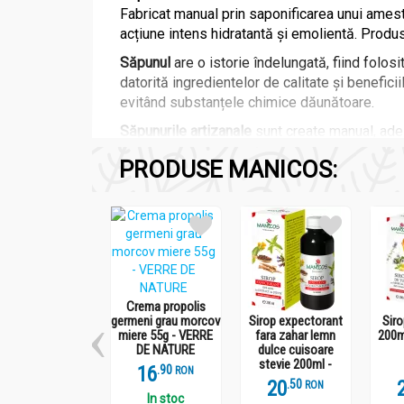
Fabricat manual prin saponificarea unui amest
acțiune intens hidratantă și emolientă. Produ
Săpunul
are o istorie îndelungată, fiind folosi
datorită ingredientelor de calitate și beneficii
evitând substanțele chimice dăunătoare.
Săpunurile artizanale
sunt create manual, adese
ingrediente naturale și abordarea sustenabilă
PRODUSE MANICOS:
delicată și eficientă.
Proprietăți și Caracteristici Ingrediente Activ
Neem:
Cu proprietăți antibacteriene și an
Tea Tree Oil:
Cunoscut pentru efectele sal
Unt de Shea:
Asigură hidratare intensă ș
Extract de Nalba Mare și Săpunariță:
Con
Crema propolis
Atelierele Manicos
, înființate în 1991, sunt
germeni grau morcov
Sirop expectorant
Siro
miere 55g - VERRE
fara zahar lemn
200m
gama "Verre de Nature" reflectă angajamentul l
DE NATURE
dulce cuisoare
stevie 200ml -
Sapunul Activ de Neem cu Tea Tree Oil Verre
16
.
9
RON
MANICOS
eficientă, hidratare intensă și echilibrare pen
20
.
5
RON
In stoc