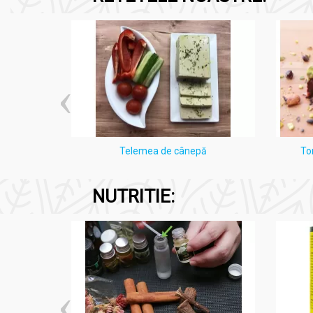
i Lămâie
Telemea de cânepă
To
NUTRITIE: