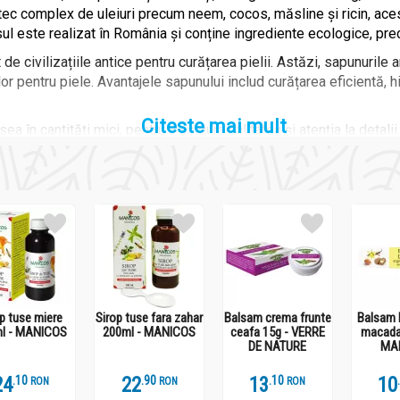
ec complex de uleiuri precum neem, cocos, măsline și ricin, aces
sul este realizat în România și conține ingrediente ecologice, pre
t de civilizațiile antice pentru curățarea pielii. Astăzi, sapunurile
lor pentru piele. Avantajele sapunului includ curățarea eficientă, hi
Citeste mai mult
a în cantități mici, pentru a asigura calitatea și atenția la detali
. Sapunul Activ de Neem cu Tea Tree Oil se încadrează în această
e:
tifungice, ajută la echilibrarea tenului gras și acneic.
e antibacteriene, calmează iritațiile pielii și scalpului.
i emoliere.
tribuie la acțiunea hidratantă și conferă o spumă catifelată.
 cunoscute pentru produsele lor naturale și pentru abordarea lor s
p tuse miere
Sirop tuse fara zahar
Balsam crema frunte
Balsam 
l - MANICOS
200ml - MANICOS
ceafa 15g - VERRE
macada
or față de calitate și ingredientele naturale.
DE NATURE
MA
 de Nature
este o alegere artizanală și naturală, cu ingrediente p
tru tenul gras sau acneic.
24
.
1
22
.
9
13
.
1
10
RON
RON
RON