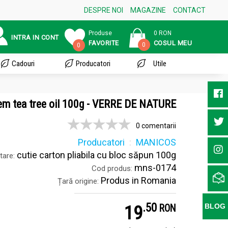
DESPRE NOI
MAGAZINE
CONTACT
Produse
0 RON
INTRA IN CONT
FAVORITE
COSUL MEU
0
0
Cadouri
Producatori
Utile
em tea tree oil 100g - VERRE DE NATURE
0 comentarii
Producatori
MANICOS
cutie carton pliabila cu bloc săpun 100g
tare:
mns-0174
Cod produs:
Produs in Romania
Țară origine:
.
5
19
BLOG
RON