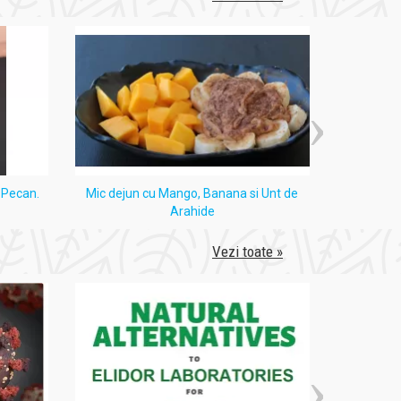
i Pecan.
Mic dejun cu Mango, Banana si Unt de
Tort
Arahide
Vezi toate »