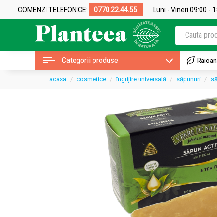
COMENZI TELEFONICE:
0770.22.44.55
Luni - Vineri 09:00 - 
Categorii produse
Raioan
acasa
cosmetice
îngrijire universală
săpunuri
să