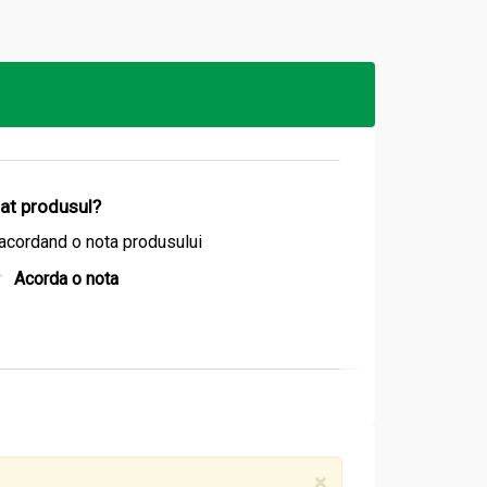
izat produsul?
acordand o nota produsului
Acorda o nota
×