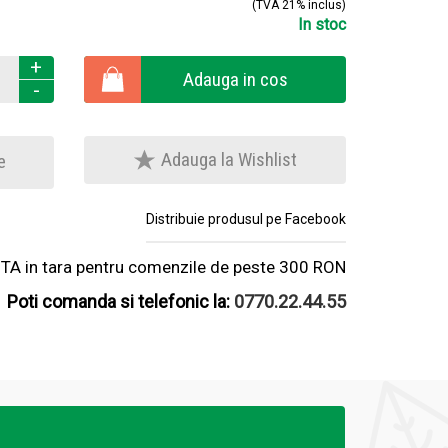
(TVA 21% inclus)
In stoc
+
Adauga in cos
-
Adauga la Wishlist
e
Distribuie produsul pe Facebook
A in tara pentru comenzile de peste 300 RON
Poti comanda si telefonic la:
0770.22.44.55