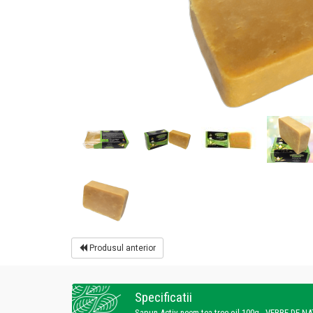
Produsul anterior
Specificatii
Sapun Activ neem tea tree oil 100g - VERRE DE N