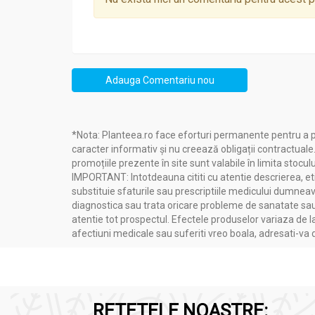
Precauții, atenționări și sfaturi:
Sapun Activ neem tea tree oil 100g - VERRE DE N
Adauga Comentariu nou
Produsul este testat dermatologic, dar 
În cazul unei reacții alergice, se recoma
*Nota: Planteea.ro face eforturi permanente pentru a p
caracter informativ și nu creează obligații contractuale
promoțiile prezente în site sunt valabile în limita stoculu
IMPORTANT: Intotdeauna cititi cu atentie descrierea, etic
Mod utilizare:
substituie sfaturile sau prescriptiile medicului dumneavo
Sapun Activ neem tea tree oil 100g - VERRE DE N
diagnostica sau trata oricare probleme de sanatate sau 
atentie tot prospectul. Efectele produselor variaza de l
afectiuni medicale sau suferiti vreo boala, adresati-v
Se aplică pe pielea umedă, se masează 
Potrivit pentru față, corp și scalp.
Ideal pentru tenul gras și acneic.
Se recomandă folosirea regulată pentru
RETETELE NOASTRE: