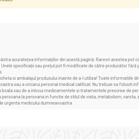
ATURE
se recomandă evitarea contactului cu ochii.
ndă întreruperea utilizării.
ăstra acuratețea informațiilor din acestă pagină. Rareori acestea pot c
. Unele specificații sau prețul pot fi modificate de către producător fără
i.
heta si ambalajul produsului inainte de a-l utiliza! Toate informatiile di
astra sau a oricarui personal medical calificat. Nu trebuie sa folositi in
ATURE
boala sau de a inlocui medicamentele si tratamentele prescrise de persoa
a persoana la persoana in functie de stilul de viata, metabolism, varsta, 
a de urgenta medicului dumneavoastra.
și se clătește cu apă.
 rezultate optime.