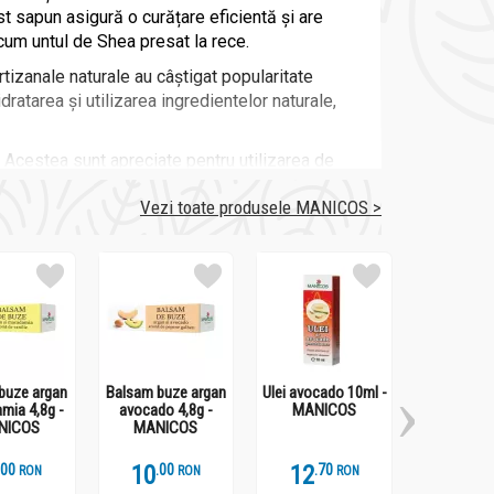
t sapun asigură o curățare eficientă și are
cum untul de Shea presat la rece.
 artizanale naturale au câștigat popularitate
dratarea și utilizarea ingredientelor naturale,
i. Acestea sunt apreciate pentru utilizarea de
 categorie, oferind o experiență de curățare
Vezi toate produsele MANICOS >
ustenabilă. Cu peste 130 de produse proprii,
buze argan
Balsam buze argan
Ulei avocado 10ml -
Unt shea pr
mia 4,8g -
avocado 4,8g -
MANICOS
50ml - M
NICOS
MANICOS
recum neem și tea tree oil, ce oferă o curățare
.
0
10
.
0
12
.
7
31
.
7
RON
RON
RON