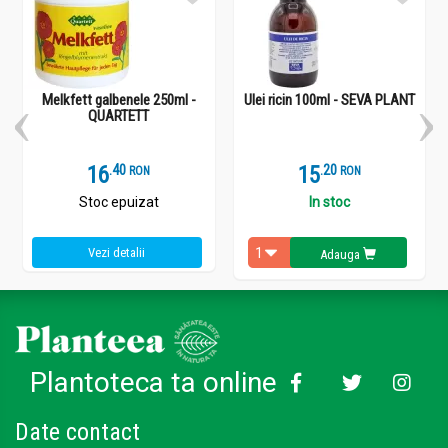
Melkfett galbenele 250ml -
Ulei ricin 100ml - SEVA PLANT
QUARTETT
16
.
4
15
.
2
RON
RON
Stoc epuizat
In stoc
Vezi detalii
Adauga
Plantoteca ta online
Date contact