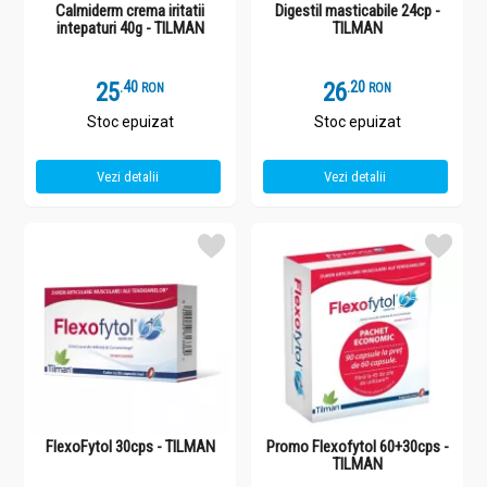
Calmiderm crema iritatii
Digestil masticabile 24cp -
intepaturi 40g - TILMAN
TILMAN
25
.
4
26
.
2
RON
RON
Stoc epuizat
Stoc epuizat
Vezi detalii
Vezi detalii
FlexoFytol 30cps - TILMAN
Promo Flexofytol 60+30cps -
TILMAN