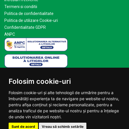
Termeni si conditii
Politica de confidentialitate
Politica de utilizare Cookie-uri
Confidentialitate GDPR
ANPC
Mai multe despre Planteea
Folosim cookie-uri
Acasa
Despre noi
Folosim cookie-uri și alte tehnologii de urmărire pentru a
Blog
îmbunătăți experiența ta de navigare pe website-ul nostru,
Contact
pentru afișa conținut și reclame personalizate, pentru a
analiza traficul de pe website-ul nostru și pentru a înțelege
© 2026 Planteea.ro - Toate drepturile rezervate.
de unde vin vizitatorii noștri.
Sunt de acord
Vreau să schimb setările