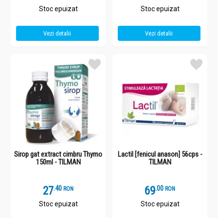
Stoc epuizat
Stoc epuizat
Vezi detalii
Vezi detalii
Sirop gat extract cimbru Thymo
Lactil [fenicul anason] 56cps -
150ml - TILMAN
TILMAN
27
.
4
69
.
0
RON
RON
Stoc epuizat
Stoc epuizat