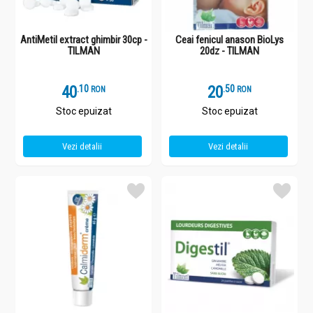
AntiMetil extract ghimbir 30cp -
Ceai fenicul anason BioLys
TILMAN
20dz - TILMAN
40
.
1
20
.
5
RON
RON
Stoc epuizat
Stoc epuizat
Vezi detalii
Vezi detalii