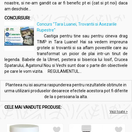
noastre, si ne-am gandit ca ar fi benefic pt ei (cat si pt noi) daca
am deschide...
CONCURSURI:
Concurs "Tara Luanei, Trovantii si Asezarile
Rupestre"
Castiga pentru tine sau pentru cineva drag
TIMP in Tara Luanei! Hai sa vedem impreuna
grotele si trovantii si sa aflam povestile care au
transformat un picior de plai intr-un tinut de
legenda. Babele de la Ulmet, pestera si biserica lui Iosif, Crucea
Spatarului, Agatonul Nou si Vechi sunt doar o parte din obiectivele
pe care le vom vizita. REGULAMENTUL...
Planteea nu isi asuma raspunderea pentru rezultatele obtinute in
urma utilizarii produselor deoarece efectele acestora pot fi diferite
de la o persoana la alta.
CELE MAI VANDUTE PRODUSE:
Vezi toate >