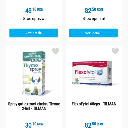
49
.
1
82
.
5
RON
RON
Stoc epuizat
Stoc epuizat
Vezi detalii
Vezi detalii
Spray gat extract cimbru Thymo
FlexoFytol 60cps - TILMAN
24ml - TILMAN
30
.
1
82
.
5
RON
RON