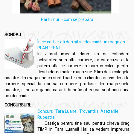
Parfumuri - cum se prepară
SONDAJ
În ce cartier ati dori să se deschidă un magazin
PLANTEEA?
In viitorul imediat dorim sa ne extindem
activitatea si in alte cartiere, iar cu ocazia asta
putem afla ce cartiere sa luam in calcul pentru
deschiderea noilor magazine. Stim de la colegele
noastre din magazine ca sunt foarte multi clienti care vin din alte
cartiere special la noi sa cumpere produse din magazinele
noastre, si ne-am gandit ca ar fi benefic pt ei (cat si pt noi) daca
am deschide...
CONCURSURI:
Concurs "Tara Luanei, Trovantii si Asezarile
Rupestre"
Castiga pentru tine sau pentru cineva drag
TIMP in Tara Luanei! Hai sa vedem impreuna