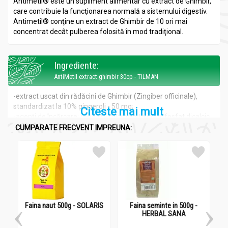
Antimetil® este un supliment alimentar cu extract de Ghimbir,
care contribuie la funcţionarea normală a sistemului digestiv.
Antimetil® conţine un extract de Ghimbir de 10 ori mai
concentrat decât pulberea folosită în mod tradiţional.
Ingrediente:
AntiMetil extract ghimbir 30cp - TILMAN
-extract uscat din rădăcini de Ghimbir (Zingiber officinale),
standardizat la 10% gingeroli - 50 mg;
Citeste mai mult
-agenţi de încărcare: celuloză microcristalină şi fosfat dicalcic
anhidru;
CUMPARATE FRECVENT IMPREUNA:
agenţi de glazurare: Nutraficient white (hipromeloză, talc,
dioxid de titan, glicerol);
-agenţi antiaglomeranţi: dioxid de siliciu anhidru şi stearat de
magneziu.
Acțiuni și recomandări:
Faina naut 500g - SOLARIS
Faina seminte in 500g -
L
AntiMetil extract ghimbir 30cp - TILMAN
HERBAL SANA