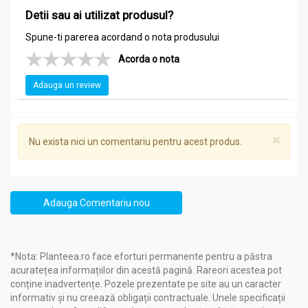
Copii cu varsta intre 3 si 5 ani: cate 1 comprimat de 1-2 ori/zi
Detii sau ai utilizat produsul?
(maximum 2 comprimate/zi).
Copii cu varsta intre 6 si 11 ani: cate 1 comprimat de 1-4 ori/zi
Spune-ti parerea acordand o nota produsului
(maximum 4 comprimate/zi).
Acorda o nota
Copii cu varsta de peste 12 ani si adulti: cate 2 comprimate de
1-4 ori/zi.
Adauga un review
Femei gravide (incepand cu prima luna de sarcina): cate 1
comprimat dimineata si la pranz (maximum 2 comprimate/zi),
timp de 1-5 zile, la recomandarea medicului sau a
farmacistului.
×
Nu exista nici un comentariu pentru acest produs.
Comprimatele se inghit cu o cantitate suficienta de apa.
Cand calatoriti, consumati 1 comprimat Antimetil cu 30 de
minute inainte de a pleca la drum.
Adauga Comentariu nou
*Nota: Planteea.ro face eforturi permanente pentru a păstra
acuratețea informațiilor din acestă pagină. Rareori acestea pot
conține inadvertențe. Pozele prezentate pe site au un caracter
informativ și nu creează obligații contractuale. Unele specificații