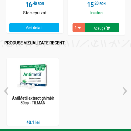
16
.
4
15
.
2
RON
RON
Stoc epuizat
In stoc
Vezi detalii
Adauga
PRODUSE VIZUALIZATE RECENT:
AntiMetil extract ghimbir
30cp - TILMAN
40.1 lei