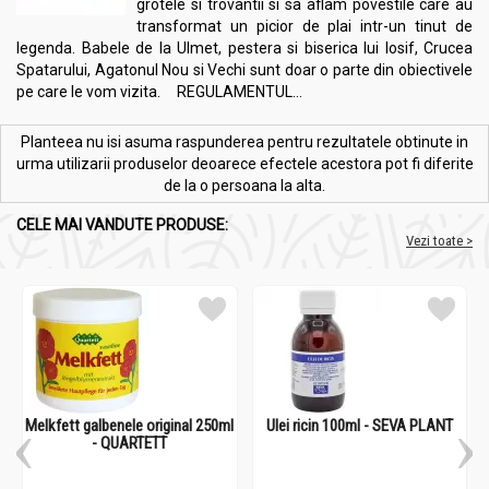
grotele si trovantii si sa aflam povestile care au
transformat un picior de plai intr-un tinut de
legenda. Babele de la Ulmet, pestera si biserica lui Iosif, Crucea
Spatarului, Agatonul Nou si Vechi sunt doar o parte din obiectivele
pe care le vom vizita. REGULAMENTUL...
Planteea nu isi asuma raspunderea pentru rezultatele obtinute in
urma utilizarii produselor deoarece efectele acestora pot fi diferite
de la o persoana la alta.
CELE MAI VANDUTE PRODUSE:
Vezi toate >
Melkfett galbenele original 250ml
Ulei ricin 100ml - SEVA PLANT
- QUARTETT