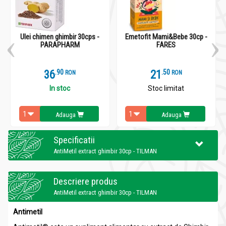
Ulei chimen ghimbir 30cps -
Emetofit Mami&Bebe 30cp -
PARAPHARM
FARES
36
.
9
21
.
5
RON
RON
In stoc
Stoc limitat
Adauga
Adauga
Specificatii
AntiMetil extract ghimbir 30cp - TILMAN
Descriere produs
AntiMetil extract ghimbir 30cp - TILMAN
Antimetil