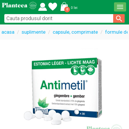
Togg
0 lei
0
navi
acasa
suplimente
capsule, comprimate
formule de