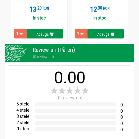
Antimetil® poate fi utilizat în următoarele situaţii:
13
.
2
12
.
3
RON
RON
• consum excesiv de alimente
• întreruperea obiceiurilor alimentare (de exemplu, în vacanţă)
In stoc
In stoc
• sarcină
• rău de mişcare/călătorie
Adauga
Adauga
Formula naturală a Antimetil® este recomandată pentru adulţi
şi copii cu vârsta de peste 3 ani.
Review-uri (Păreri)
(0 review-uri)
Precauții, atenționări și sfaturi:
0.00
AntiMetil extract ghimbir 30cp - TILMAN
A nu se utiliza în cazurile de obstrucţie (blocare) a căilor biliare.
Pentru femeile însărcinate, administrarea se face la
recomandarea medicului sau farmacistului şi nu poate dura
(0 review-uri)
mai mult de 1-5 zile.
5 stele
0
4 stele
0
3 stele
0
2 stele
Mod de utilizare:
0
1 stea
0
AntiMetil extract ghimbir 30cp - TILMAN