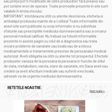
sau prețul pot fi modificate de către producător fără preaviz sau
pot conține erori de operare. Toate promoțiile prezente în site sunt
valabile în limita stocului.
IMPORTANT: Intotdeauna cititi cu atentie descrierea, eticheta si
ambalajul produsului inainte de a-l utiliza! Toate informatiile din
acest site sunt publicate cu scop informativ si nu substituie
sfaturile sau prescriptiile medicului dumneavoastra sau a oricarui
personal medical calificat. Nu trebuie sa folositi informatiile
prezente in aceste pagini cu rolul de a diagnostica sau trata
oricare probleme de sanatate sau boala sau de a inlocui
medicamentele si tratamentele prescrise de persoanalul medical
autorizat. Aveti obligatia sa cititi cu atentie tot prospectul. Efectele
produselor variaza de la persoana la persoana in functie de stilul
de viata, metabolism, varsta, stare de sanatate, etc Daca aveti sau
credeti ca aveti afectiuni medicale sau suferiti vreo boala,
adresati-va de urgenta medicului dumneavoastra.
RETETELE NOASTRE:
Vezi toate »