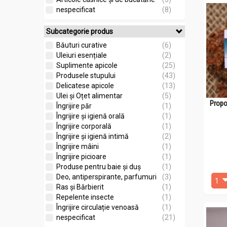
nespecificat
(8)
Subcategorie produs
Băuturi curative
(6)
Uleiuri esențiale
(2)
Suplimente apicole
(25)
Produsele stupului
(43)
Delicatese apicole
(13)
Ulei și Oțet alimentar
(5)
Propo
Îngrijire păr
(1)
Îngrijire și igienă orală
(1)
Îngrijire corporală
(1)
Îngrijire și igienă intimă
(2)
Îngrijire mâini
(1)
Îngrijire picioare
(1)
Produse pentru baie și duș
(1)
Deo, antiperspirante, parfumuri
(3)
Ras și Bărbierit
(1)
Repelente insecte
(1)
Îngrijire circulație venoasă
(1)
nespecificat
(21)