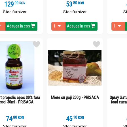
129
.
0
53
.
8
RON
RON
Stoc furnizor
Stoc furnizor
St
Adauga in cos
Adauga in cos
t propolis apos 30% fara
Miere cu goji 200g - PRISACA
Spray Gatu
cool 30ml - PRISACA
brad euca
74
.
8
45
.
1
RON
RON
Stoc furnizor
Stoc furnizor
St