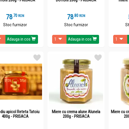
78
.
7
78
.
8
RON
RON
Stoc furnizor
Stoc furnizor
St
Adauga in cos
Adauga in cos
iu apicol Reteta Tatoiu
Miere cu crema alune Alunela
Miere cu c
400g - PRISACA
200g - PRISACA
20