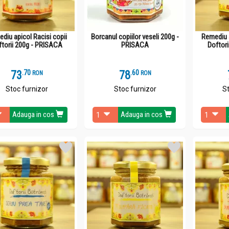
diu apicol Racisi copii
Borcanul copiilor veseli 200g -
Remediu 
ftorii 200g - PRISACA
PRISACA
Doftor
73
.
7
78
.
6
RON
RON
Stoc furnizor
Stoc furnizor
St
Adauga in cos
Adauga in cos