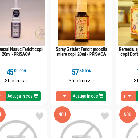
nazal Nasuc Fericit copii
Spray Gatulet Fericit propolis
Remediu ap
20ml - PRISACA
miere copii 20ml - PRISACA
copii Dof
45
.
0
57
.
5
RON
RON
Stoc limitat
Stoc furnizor
St
Adauga in cos
Adauga in cos
U
NOU
NOU