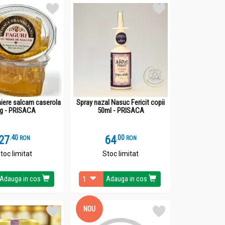
miere salcam caserola
Spray nazal Nasuc Fericit copii
g - PRISACA
50ml - PRISACA
27
.
4
64
.
0
RON
RON
toc limitat
Stoc limitat
Adauga in cos
Adauga in cos
NOU