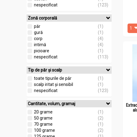
nespecificat
(123)
Zonă corporală
păr
(1)
gură
(1)
corp
(4)
intimă
(4)
picioare
(1)
nespecificat
(113)
Tip de păr și scalp
toate tipurile de păr
(1)
scalp iritat și sensibil
(1)
nespecificat
(123)
Cantitate, volum, gramaj
Extrac
al
20 grame
(1)
50 grame
(2)
70 grame
(1)
100 grame
(2)
125 grame
(1)