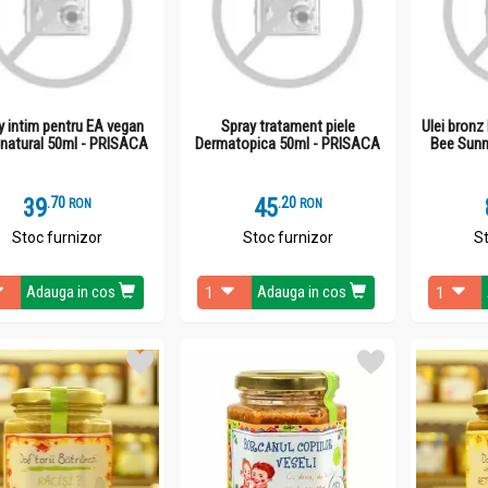
y intim pentru EA vegan
Spray tratament piele
Ulei bron
natural 50ml - PRISACA
Dermatopica 50ml - PRISACA
Bee Sunn
39
.
7
45
.
2
RON
RON
Stoc furnizor
Stoc furnizor
St
Adauga in cos
Adauga in cos