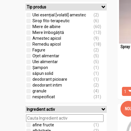
Tip produs
Ulei esențial [volatil] amestec
(2)
Sirop fito-terapeutic
(6)
Miere de albine
(60)
Miere îmbogățită
(13)
Amestec apicol
(9)
Remediu apicol
(18)
Spray 
Fagure
(2)
Oțet alimentar
(5)
Ulei alimentar
(5)
Șampon
(1)
săpun solid
(1)
deodorant picioare
(1)
deodorant intim
(2)
granule
(4)
nespecificat
(31)
NO
Ingredient activ
afine fructe
(1)
albăstrele
(2)