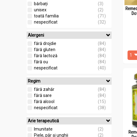
bărbați
(3)
Remedi
unisex
(2)
Do
toată familia
(71)
nespecificat
(32)
Alergeni
fără drojdie
(84)
fără gluten
(84)
fără lactoză
(84)
fără ou
(84)
nespecificat
(40)
Regim
fără zahăr
(84)
fără sare
(84)
fără alcool
(15)
nespecificat
(38)
Arie terapeutică
Imunitate
(2)
Reme
Piele, păr și unghii
(2)
Do