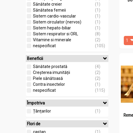
Sănătate creier
(1)
Sănătatea femeii
(1)
Sistem cardio-vascular
(1)
Sistem circulator (nervos)
(1)
Sistem hepato-biliar
(1)
Sistem respirator si ORL
(8)
Vitamine si minerale
(2)
nespecificat
(105)
Beneficii
Sănătate prostată
(4)
Creșterea imunității
(2)
Piele sănătoasă
(2)
Contra insectelor
(1)
nespecificat
(115)
Împotriva
Țânțarilor
(1)
Remed
Flori de
castan
(1)