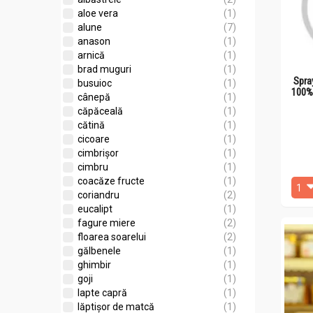
aloe vera
(1)
alune
(7)
anason
(1)
arnică
(1)
brad muguri
(1)
Spra
busuioc
(1)
100%
cânepă
(1)
căpăceală
(1)
cătină
(1)
cicoare
(1)
cimbrișor
(1)
cimbru
(1)
coacăze fructe
(1)
coriandru
(2)
eucalipt
(1)
fagure miere
(2)
floarea soarelui
(2)
gălbenele
(1)
ghimbir
(1)
goji
(1)
lapte capră
(1)
lăptișor de matcă
(1)