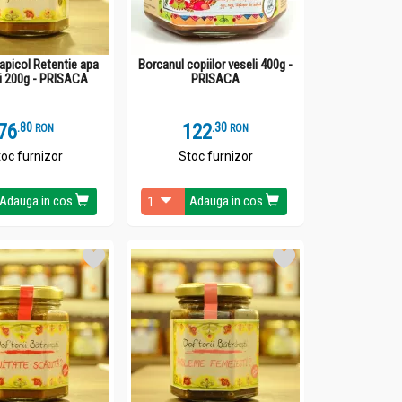
apicol Retentie apa
Borcanul copiilor veseli 400g -
ii 200g - PRISACA
PRISACA
76
.
8
122
.
3
RON
RON
oc furnizor
Stoc furnizor
Adauga in cos
Adauga in cos