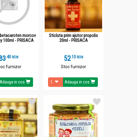
z betacaroten morcov
Sticluta prim ajutor propolis
y 100ml - PRISACA
20ml - PRISACA
83
.
4
52
.
1
RON
RON
oc furnizor
Stoc furnizor
Adauga in cos
Adauga in cos