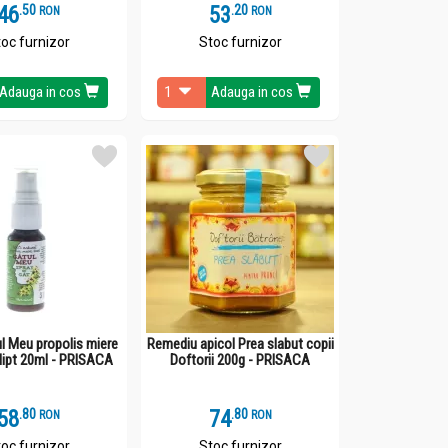
46
.
5
53
.
2
RON
RON
oc furnizor
Stoc furnizor
Adauga in cos
Adauga in cos
l Meu propolis miere
Remediu apicol Prea slabut copii
lipt 20ml - PRISACA
Doftorii 200g - PRISACA
58
.
8
74
.
8
RON
RON
oc furnizor
Stoc furnizor