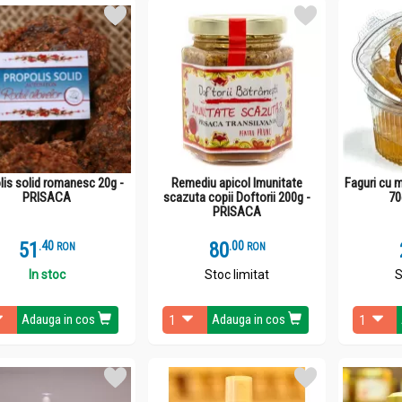
lis solid romanesc 20g -
Remediu apicol Imunitate
Faguri cu 
PRISACA
scazuta copii Doftorii 200g -
70
PRISACA
51
.
4
80
.
0
RON
RON
In stoc
Stoc limitat
S
Adauga in cos
Adauga in cos