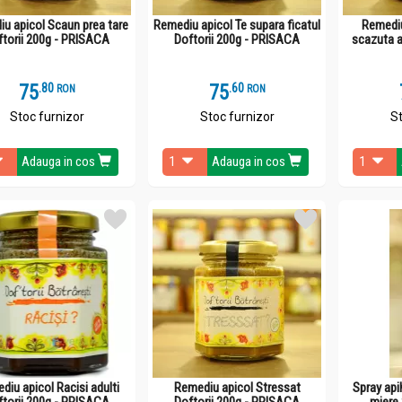
u apicol Scaun prea tare
Remediu apicol Te supara ficatul
Remediu
ftorii 200g - PRISACA
Doftorii 200g - PRISACA
scazuta a
75
.
8
75
.
6
RON
RON
Stoc furnizor
Stoc furnizor
St
Adauga in cos
Adauga in cos
diu apicol Racisi adulti
Remediu apicol Stressat
Spray api
ftorii 200g - PRISACA
Doftorii 200g - PRISACA
miere