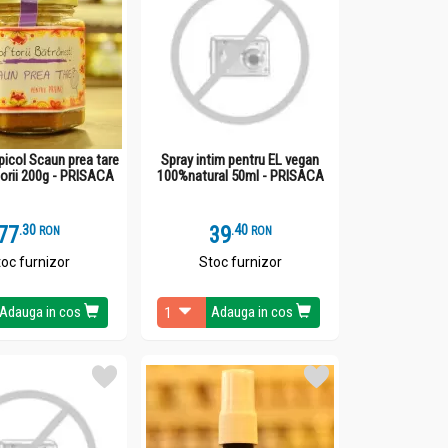
icol Scaun prea tare
Spray intim pentru EL vegan
torii 200g - PRISACA
100%natural 50ml - PRISACA
77
.
3
39
.
4
RON
RON
oc furnizor
Stoc furnizor
Adauga in cos
Adauga in cos