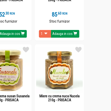
52
.
3
85
.
6
RON
RON
oc furnizor
Stoc furnizor
Adauga in cos
Adauga in cos
rema susan Susanela
Miere cu crema nuca Nucela
0g - PRISACA
210g - PRISACA