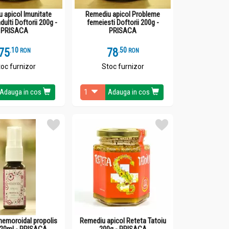
 apicol Imunitate
Remediu apicol Probleme
dulti Doftorii 200g -
femeiesti Doftorii 200g -
PRISACA
PRISACA
75
.
1
78
.
5
RON
RON
oc furnizor
Stoc furnizor
Adauga in cos
Adauga in cos
hemoroidal propolis
Remediu apicol Reteta Tatoiu
 20ml - PRISACA
200g - PRISACA