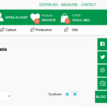
DESPRE NOI
MAGAZINE
CONTACT
Produse
0 RON
INTRA IN CONT
FAVORITE
COSUL MEU
0
0
Cadouri
Producatori
Utile
ania
Tip afisare:
BLOG