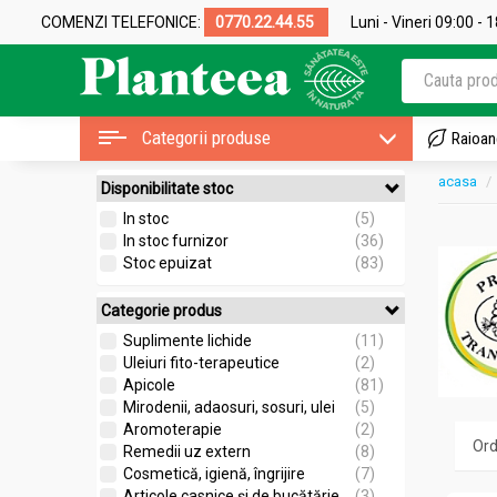
COMENZI TELEFONICE:
0770.22.44.55
Luni - Vineri 09:00 - 
Categorii produse
Raioan
acasa
Disponibilitate stoc
In stoc
(5)
In stoc furnizor
(36)
Stoc epuizat
(83)
Categorie produs
Suplimente lichide
(11)
Uleiuri fito-terapeutice
(2)
Apicole
(81)
Mirodenii, adaosuri, sosuri, ulei
(5)
Aromoterapie
(2)
Remedii uz extern
(8)
Cosmetică, igienă, îngrijire
(7)
Articole casnice și de bucătărie
(3)