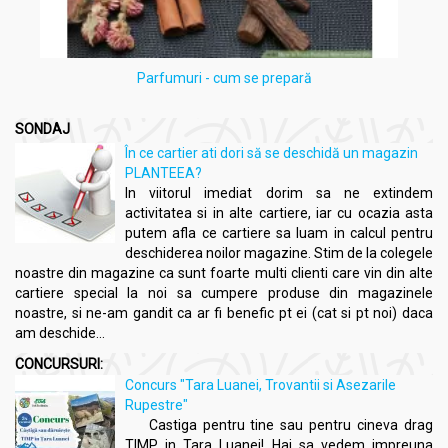
Parfumuri - cum se prepară
SONDAJ
În ce cartier ati dori să se deschidă un magazin
PLANTEEA?
In viitorul imediat dorim sa ne extindem
activitatea si in alte cartiere, iar cu ocazia asta
putem afla ce cartiere sa luam in calcul pentru
deschiderea noilor magazine. Stim de la colegele
noastre din magazine ca sunt foarte multi clienti care vin din alte
cartiere special la noi sa cumpere produse din magazinele
noastre, si ne-am gandit ca ar fi benefic pt ei (cat si pt noi) daca
am deschide...
CONCURSURI:
Concurs "Tara Luanei, Trovantii si Asezarile
Rupestre"
Castiga pentru tine sau pentru cineva drag
TIMP in Tara Luanei! Hai sa vedem impreuna