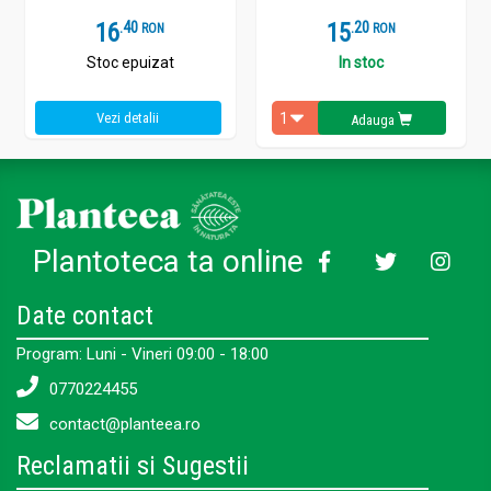
16
.
4
15
.
2
RON
RON
Stoc epuizat
In stoc
Vezi detalii
Adauga
Plantoteca ta online
Date contact
Program: Luni - Vineri 09:00 - 18:00
0770224455
contact@planteea.ro
Reclamatii si Sugestii