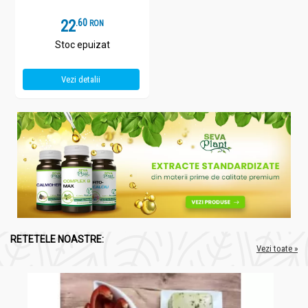
22
.
6
RON
Stoc epuizat
Vezi detalii
RETETELE NOASTRE:
Vezi toate »