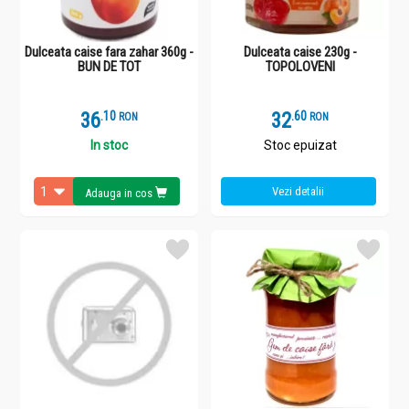
Dulceata caise fara zahar 360g -
Dulceata caise 230g -
BUN DE TOT
TOPOLOVENI
36
.
1
32
.
6
RON
RON
In stoc
Stoc epuizat
Vezi detalii
Adauga in cos