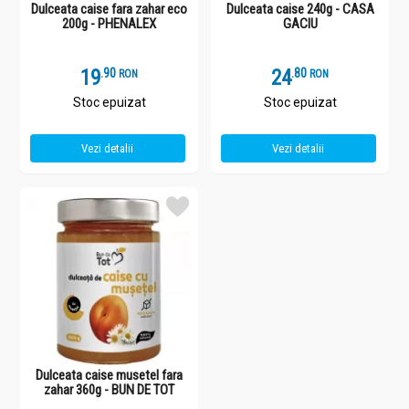
Dulceata caise fara zahar eco
Dulceata caise 240g - CASA
200g - PHENALEX
GACIU
19
.
9
24
.
8
RON
RON
Stoc epuizat
Stoc epuizat
Vezi detalii
Vezi detalii
Dulceata caise musetel fara
zahar 360g - BUN DE TOT