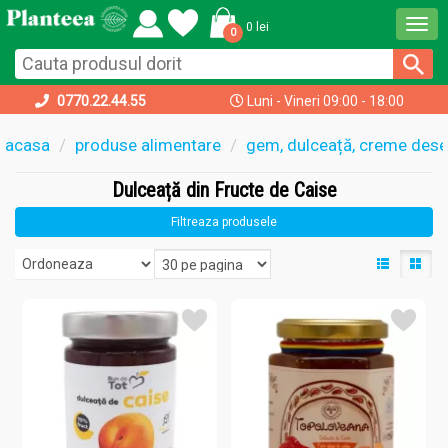
Togg
0 lei
0
navi
0770.22.44.55
Luni - Vineri 09:00 - 18:00
acasa
produse alimentare
gem, dulceață, creme dese
Dulceață din Fructe de Caise
Filtreaza produsele