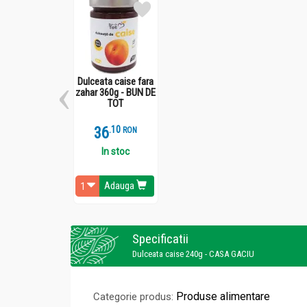
Dulceata caise fara
zahar 360g - BUN DE
TOT
36
.
1
RON
In stoc
Adauga
Specificatii
Dulceata caise 240g - CASA GACIU
Produse alimentare
Categorie produs: