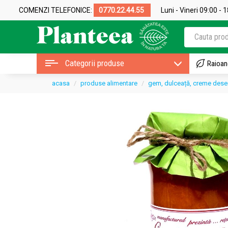
COMENZI TELEFONICE:
0770.22.44.55
Luni - Vineri 09:00 - 
Categorii produse
Raioan
acasa
produse alimentare
gem, dulceață, creme dese