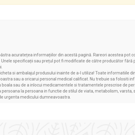
ăstra acuratețea informațiilor din acestă pagină. Rareori acestea pot c
. Unele specificații sau prețul pot fi modificate de către producător fără
i.
heta si ambalajul produsului inainte de a-l utiliza! Toate informatiile di
astra sau a oricarui personal medical calificat. Nu trebuie sa folositi in
boala sau de a inlocui medicamentele si tratamentele prescrise de persoa
a persoana la persoana in functie de stilul de viata, metabolism, varsta, 
a de urgenta medicului dumneavoastra.