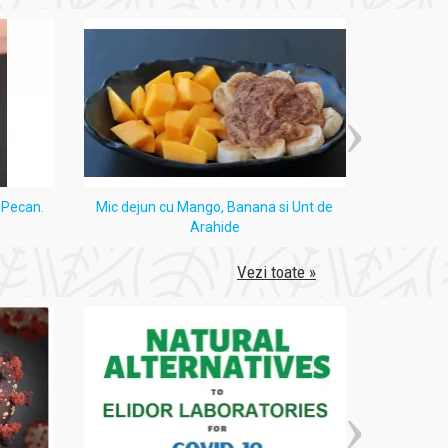
i Pecan.
Mic dejun cu Mango, Banana si Unt de
Tort
Arahide
Vezi toate »