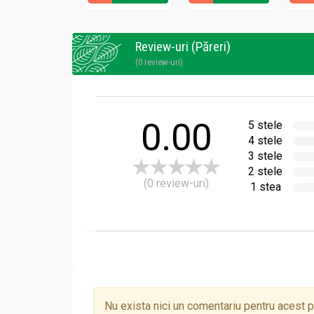
Dulceata poate fi consumata ca atare pe paine 
Review-uri (Păreri)
(0 review-uri)
0.00
5 stele
4 stele
3 stele
2 stele
(0 review-uri)
1 stea
Nu exista nici un comentariu pentru acest 