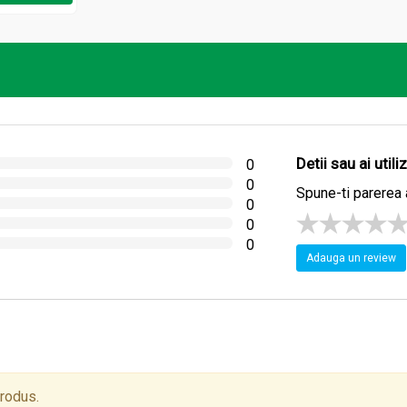
sau poate fi folosita cu succes pentru retetele de clatite, vafe, g
Detii sau ai util
0
0
Spune-ti parerea 
0
0
0
Adauga un review
produs.