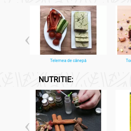
i Lămâie
Telemea de cânepă
To
NUTRITIE: