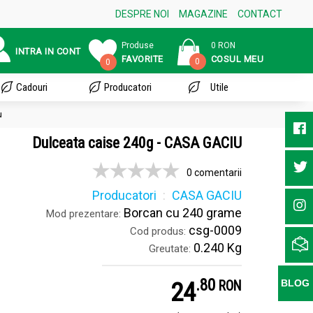
DESPRE NOI
MAGAZINE
CONTACT
Produse
0 RON
INTRA IN CONT
FAVORITE
COSUL MEU
0
0
Cadouri
Producatori
Utile
u
Dulceata caise 240g - CASA GACIU
0 comentarii
Producatori
CASA GACIU
Borcan cu 240 grame
Mod prezentare:
csg-0009
Cod produs:
0.240 Kg
Greutate:
.
8
24
BLOG
RON