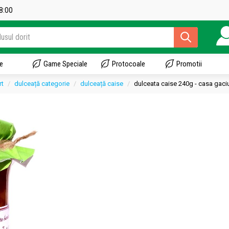
18:00
e
Game Speciale
Protocoale
Promotii
rt
dulceață categorie
dulceață caise
dulceata caise 240g - casa gaci