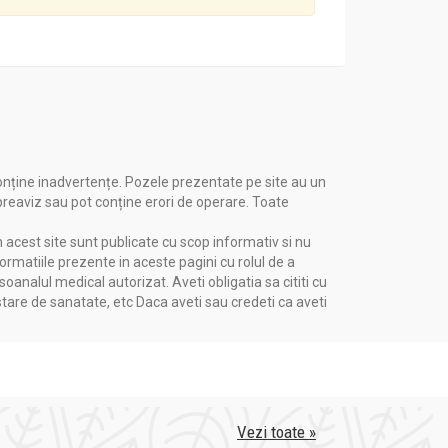
onține inadvertențe. Pozele prezentate pe site au un
 preaviz sau pot conține erori de operare. Toate
n acest site sunt publicate cu scop informativ si nu
formatiile prezente in aceste pagini cu rolul de a
nalul medical autorizat. Aveti obligatia sa cititi cu
stare de sanatate, etc Daca aveti sau credeti ca aveti
Vezi toate »