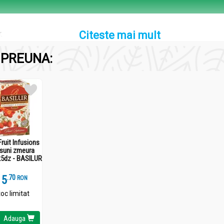
.
Citeste mai mult
PREUNA:
Fruit Infusions
suni zmeura
25dz - BASILUR
15
.
7
RON
oc limitat
Adauga