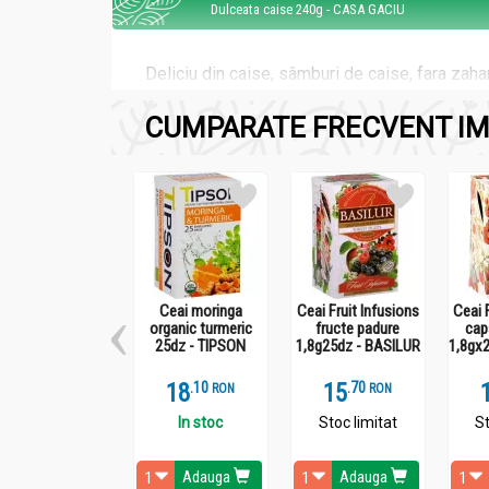
Dulceata caise 240g - CASA GACIU
Deliciu din caise, sâmburi de caise, fara zahar
CUMPARATE FRECVENT IM
Recomandari
Dulceata caise 240g - CASA GACIU
Dupa deschidere a se pastra cu grija la rece.
Ceai moringa
Ceai Fruit Infusions
Ceai 
organic turmeric
fructe padure
cap
25dz - TIPSON
1,8g25dz - BASILUR
1,8gx
18
.
1
15
.
7
RON
RON
Administrare
In stoc
Stoc limitat
St
Dulceata caise 240g - CASA GACIU
Adauga
Adauga