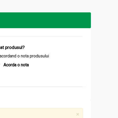
ofre sau prajituri.
izat produsul?
acordand o nota produsului
Acorda o nota
×