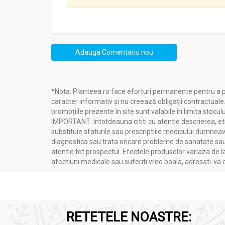
Adauga Comentariu nou
*Nota: Planteea.ro face eforturi permanente pentru a p
caracter informativ și nu creează obligații contractuale
promoțiile prezente în site sunt valabile în limita stoculu
IMPORTANT: Intotdeauna cititi cu atentie descrierea, etic
substituie sfaturile sau prescriptiile medicului dumneavo
diagnostica sau trata oricare probleme de sanatate sau 
atentie tot prospectul. Efectele produselor variaza de l
afectiuni medicale sau suferiti vreo boala, adresati-v
RETETELE NOASTRE: