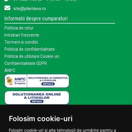
site@planteea.ro
Informatii despre cumparaturi
Politica de retur
Intrebari frecvente
Termeni si conditii
Politica de confidentialitate
Politica de utilizare Cookie-uri
Confidentialitate GDPR
ANPC
Mai multe despre Planteea
Folosim cookie-uri
Acasa
Despre noi
Folosim cookie-uri și alte tehnologii de urmărire pentru a