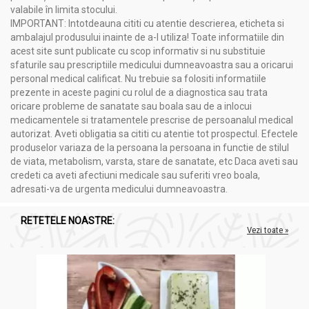
valabile în limita stocului.
IMPORTANT: Intotdeauna cititi cu atentie descrierea, eticheta si
ambalajul produsului inainte de a-l utiliza! Toate informatiile din
acest site sunt publicate cu scop informativ si nu substituie
sfaturile sau prescriptiile medicului dumneavoastra sau a oricarui
personal medical calificat. Nu trebuie sa folositi informatiile
prezente in aceste pagini cu rolul de a diagnostica sau trata
oricare probleme de sanatate sau boala sau de a inlocui
medicamentele si tratamentele prescrise de persoanalul medical
autorizat. Aveti obligatia sa cititi cu atentie tot prospectul. Efectele
produselor variaza de la persoana la persoana in functie de stilul
de viata, metabolism, varsta, stare de sanatate, etc Daca aveti sau
credeti ca aveti afectiuni medicale sau suferiti vreo boala,
adresati-va de urgenta medicului dumneavoastra.
RETETELE NOASTRE:
Vezi toate »