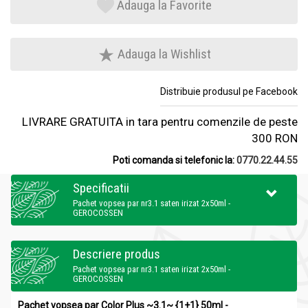
Adauga la Favorite
Adauga la Wishlist
Distribuie produsul pe Facebook
LIVRARE GRATUITA in tara pentru comenzile de peste
300 RON
Poti comanda si telefonic la:
0770.22.44.55
Specificatii
Pachet vopsea par nr3.1 saten irizat 2x50ml -
GEROCOSSEN
Descriere produs
Pachet vopsea par nr3.1 saten irizat 2x50ml -
GEROCOSSEN
Pachet vopsea par Color Plus ~3.1~ {1+1} 50ml -