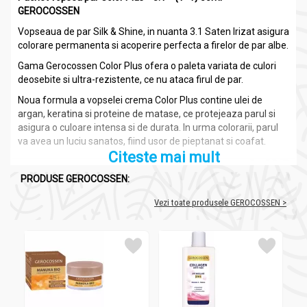
GEROCOSSEN
Vopseaua de par Silk & Shine, in nuanta 3.1 Saten Irizat asigura
colorare permanenta si acoperire perfecta a firelor de par albe.
Gama Gerocossen Color Plus ofera o paleta variata de culori
deosebite si ultra-rezistente, ce nu ataca firul de par.
Noua formula a vopselei crema Color Plus contine ulei de
argan, keratina si proteine de matase, ce protejeaza parul si
asigura o culoare intensa si de durata. In urma colorarii, parul
va avea un luciu sanatos, fiind usor de pieptanat si coafat.
Citeste mai mult
PRODUSE GEROCOSSEN:
Ingrediente:
Pachet vopsea par nr3.1 saten irizat 2x50ml -
Vezi toate produsele GEROCOSSEN >
GEROCOSSEN
Ulei de argan bio
Keratina
Proteine de matase
fenilendiamine (toluilenediamine)
rezorcina
peroxid de hidrogen.