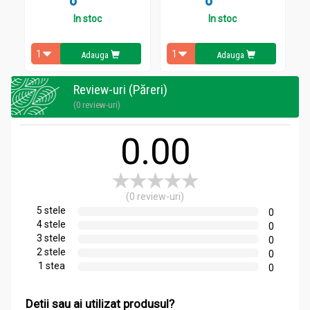
8
8
Nu va colorati parul daca:
In stoc
In stoc
aveti o eruptie pe fata sau aveti scalp sensibil, iritat sau
lezat
Adauga
Adauga
ati avut vreodata orice reactie dupa colorarea parului
ati avut in trecut o reactie la un tatuaj temporar cu
“henna neagra”
Review-uri (Păreri)
(0 review-uri)
Mod de utilizare:
0.00
Pachet vopsea par nr3.1 saten irizat 2x50ml -
GEROCOSSEN
Pentru cele mai bune rezultate va sfauim sa urmati pasii
recomandati in instructiunile de lucru ce se regasesc in pachet.
(0 review-uri)
5 stele
0
4 stele
0
3 stele
0
2 stele
0
1 stea
0
Detii sau ai utilizat produsul?