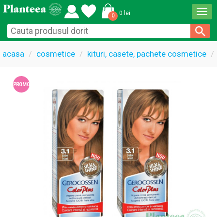
Togg
0 lei
0
navi
acasa
cosmetice
kituri, casete, pachete cosmetice
PROMO