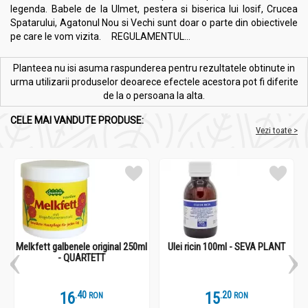
legenda. Babele de la Ulmet, pestera si biserica lui Iosif, Crucea
Spatarului, Agatonul Nou si Vechi sunt doar o parte din obiectivele
pe care le vom vizita. REGULAMENTUL...
Planteea nu isi asuma raspunderea pentru rezultatele obtinute in
urma utilizarii produselor deoarece efectele acestora pot fi diferite
de la o persoana la alta.
CELE MAI VANDUTE PRODUSE:
Vezi toate >
Melkfett galbenele original 250ml
Ulei ricin 100ml - SEVA PLANT
- QUARTETT
16
.
4
15
.
2
RON
RON