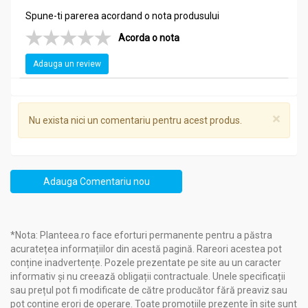
Spune-ti parerea acordand o nota produsului
Acorda o nota
Adauga un review
×
Nu exista nici un comentariu pentru acest produs.
Adauga Comentariu nou
*Nota: Planteea.ro face eforturi permanente pentru a păstra
acuratețea informațiilor din acestă pagină. Rareori acestea pot
conține inadvertențe. Pozele prezentate pe site au un caracter
informativ și nu creează obligații contractuale. Unele specificații
sau prețul pot fi modificate de către producător fără preaviz sau
pot conține erori de operare. Toate promoțiile prezente în site sunt