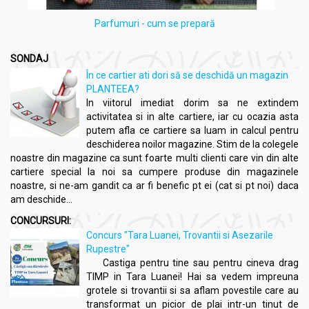
Parfumuri - cum se prepară
SONDAJ
În ce cartier ati dori să se deschidă un magazin
PLANTEEA?
In viitorul imediat dorim sa ne extindem
activitatea si in alte cartiere, iar cu ocazia asta
putem afla ce cartiere sa luam in calcul pentru
deschiderea noilor magazine. Stim de la colegele
noastre din magazine ca sunt foarte multi clienti care vin din alte
cartiere special la noi sa cumpere produse din magazinele
noastre, si ne-am gandit ca ar fi benefic pt ei (cat si pt noi) daca
am deschide...
CONCURSURI:
Concurs "Tara Luanei, Trovantii si Asezarile
Rupestre"
Castiga pentru tine sau pentru cineva drag
TIMP in Tara Luanei! Hai sa vedem impreuna
grotele si trovantii si sa aflam povestile care au
transformat un picior de plai intr-un tinut de