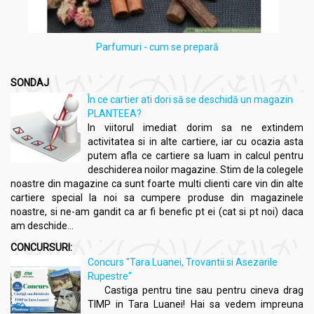
Parfumuri - cum se prepară
SONDAJ
În ce cartier ati dori să se deschidă un magazin
PLANTEEA?
In viitorul imediat dorim sa ne extindem
activitatea si in alte cartiere, iar cu ocazia asta
putem afla ce cartiere sa luam in calcul pentru
deschiderea noilor magazine. Stim de la colegele
noastre din magazine ca sunt foarte multi clienti care vin din alte
cartiere special la noi sa cumpere produse din magazinele
noastre, si ne-am gandit ca ar fi benefic pt ei (cat si pt noi) daca
am deschide...
CONCURSURI:
Concurs "Tara Luanei, Trovantii si Asezarile
Rupestre"
Castiga pentru tine sau pentru cineva drag
TIMP in Tara Luanei! Hai sa vedem impreuna