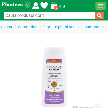
Togg
0 lei
0
navi
acasa
cosmetice
îngrijire păr și scalp
șampoane