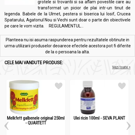
grotele si trovantii si sa aflam povestile care au
transformat un picior de plai intr-un tinut de
legenda. Babele de la Ulmet, pestera si biserica lui Iosif, Crucea
Spatarului, Agatonul Nou si Vechi sunt doar o parte din obiectivele
pe care le vom vizita. REGULAMENTUL...
Planteea nu isi asuma raspunderea pentru rezultatele obtinute in
urma utilizarii produselor deoarece efectele acestora pot fi diferite
de la o persoana la alta.
CELE MAI VANDUTE PRODUSE:
Vezi toate >
Melkfett galbenele original 250ml
Ulei ricin 100ml - SEVA PLANT
- QUARTETT