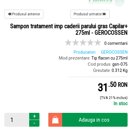
Produsul anterior
Produsul urmator
Sampon tratament imp caderii parului gras Capilar+
275ml - GEROCOSSEN
0 comentarii
Producatori
GEROCOSSEN
Mod prezentare:
Tip flacon cu 275ml
Cod produs:
gsn-075
Greutate:
0.312 Kg
.
5
31
RON
(TVA 21% inclus)
In stoc
+
Adauga in cos
-