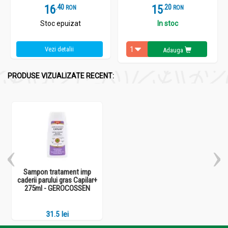
16
.
4
15
.
2
RON
RON
Stoc epuizat
In stoc
Vezi detalii
Adauga
PRODUSE VIZUALIZATE RECENT:
Sampon tratament imp
caderii parului gras Capilar+
275ml - GEROCOSSEN
31.5 lei