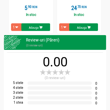
5
.
9
24
.
7
RON
RON
In stoc
In stoc
Adauga
Adauga
Review-uri (Păreri)
(0 review-uri)
0.00
(0 review-uri)
5 stele
0
4 stele
0
3 stele
0
2 stele
0
1 stea
0