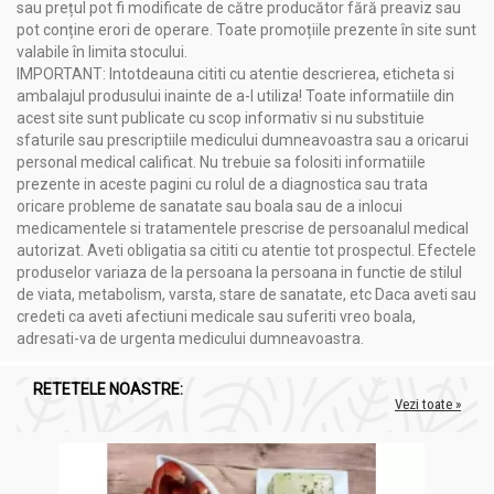
sau prețul pot fi modificate de către producător fără preaviz sau
pot conține erori de operare. Toate promoțiile prezente în site sunt
valabile în limita stocului.
IMPORTANT: Intotdeauna cititi cu atentie descrierea, eticheta si
ambalajul produsului inainte de a-l utiliza! Toate informatiile din
acest site sunt publicate cu scop informativ si nu substituie
sfaturile sau prescriptiile medicului dumneavoastra sau a oricarui
personal medical calificat. Nu trebuie sa folositi informatiile
prezente in aceste pagini cu rolul de a diagnostica sau trata
oricare probleme de sanatate sau boala sau de a inlocui
medicamentele si tratamentele prescrise de persoanalul medical
autorizat. Aveti obligatia sa cititi cu atentie tot prospectul. Efectele
produselor variaza de la persoana la persoana in functie de stilul
de viata, metabolism, varsta, stare de sanatate, etc Daca aveti sau
credeti ca aveti afectiuni medicale sau suferiti vreo boala,
adresati-va de urgenta medicului dumneavoastra.
RETETELE NOASTRE:
Vezi toate »