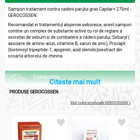
Sampon tratament contra caderii parului gras Capilar+ 275ml -
GEROCOSSEN.
Recomandat in tratamentul alopeciei seboreice, acest sampon
contine un complex de substante active cu rol de reglare a
secretiei de sebum si de combatere a caderii parului: Sebaryl (
asociere de amino-acizi, vitamine B, saruri de zinc), Procapil
(biotonoyl tripeptide-1, apigenin, acid olenolic)siextract din
scoarta arborelui de chinina.
Compozitie
Citeste mai mult
Sampon tratament imp caderii parului gras Capilar+ 275ml
- GEROCOSSEN
PRODUSE GEROCOSSEN:
Aqua, Sodium Laureth Sulfate, Cocamide DEA,
Vezi toate produsele GEROCOSSEN >
Cocamidopropyl Betaine, Sodium Chloride, Cinchona
Succirubra Bark Extract, Sorbitol, Niacinamide, Yeast Extract,
Aesculus HippocastanumSeed Extract, Ammonium
Glycyrrhizate, Panthenol, Propylene Glycol, ZincGluconate,
Caffeine, Biotin, Sodium Cocoyl apple amino acids,
Polyquaternium-7, Butylene glycol, PPG-26-Buteth-26, PEG-40