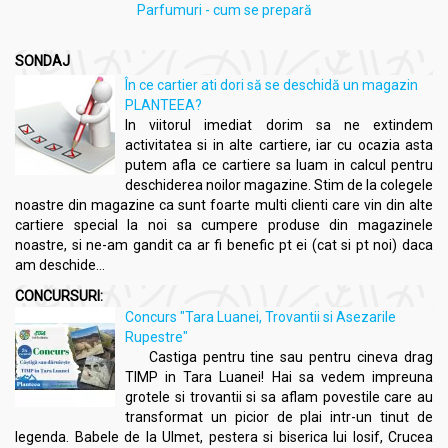
Parfumuri - cum se prepară
SONDAJ
În ce cartier ati dori să se deschidă un magazin
PLANTEEA?
In viitorul imediat dorim sa ne extindem
activitatea si in alte cartiere, iar cu ocazia asta
putem afla ce cartiere sa luam in calcul pentru
deschiderea noilor magazine. Stim de la colegele
noastre din magazine ca sunt foarte multi clienti care vin din alte
cartiere special la noi sa cumpere produse din magazinele
noastre, si ne-am gandit ca ar fi benefic pt ei (cat si pt noi) daca
am deschide...
CONCURSURI:
Concurs "Tara Luanei, Trovantii si Asezarile
Rupestre"
Castiga pentru tine sau pentru cineva drag
TIMP in Tara Luanei! Hai sa vedem impreuna
grotele si trovantii si sa aflam povestile care au
transformat un picior de plai intr-un tinut de
legenda. Babele de la Ulmet, pestera si biserica lui Iosif, Crucea