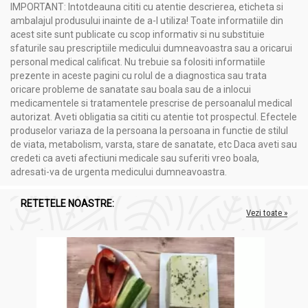
IMPORTANT: Intotdeauna cititi cu atentie descrierea, eticheta si
ambalajul produsului inainte de a-l utiliza! Toate informatiile din
acest site sunt publicate cu scop informativ si nu substituie
sfaturile sau prescriptiile medicului dumneavoastra sau a oricarui
personal medical calificat. Nu trebuie sa folositi informatiile
prezente in aceste pagini cu rolul de a diagnostica sau trata
oricare probleme de sanatate sau boala sau de a inlocui
medicamentele si tratamentele prescrise de persoanalul medical
autorizat. Aveti obligatia sa cititi cu atentie tot prospectul. Efectele
produselor variaza de la persoana la persoana in functie de stilul
de viata, metabolism, varsta, stare de sanatate, etc Daca aveti sau
credeti ca aveti afectiuni medicale sau suferiti vreo boala,
adresati-va de urgenta medicului dumneavoastra.
RETETELE NOASTRE:
Vezi toate »