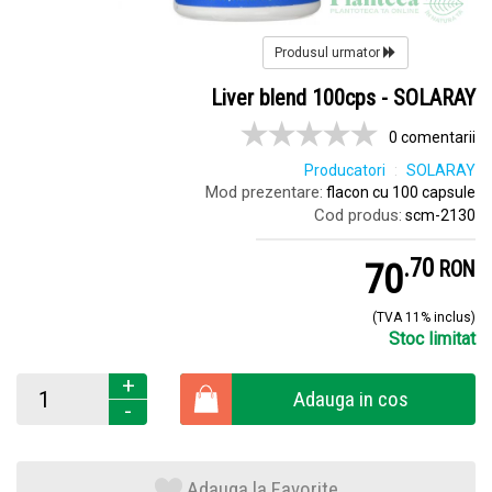
Produsul urmator
Liver blend 100cps - SOLARAY
0 comentarii
Producatori
SOLARAY
Mod prezentare:
flacon cu 100 capsule
Cod produs:
scm-2130
.
7
70
RON
(TVA 11% inclus)
Stoc limitat
+
Adauga in cos
-
Adauga la Favorite