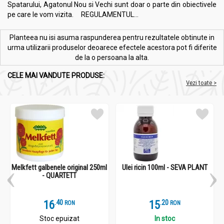
Spatarului, Agatonul Nou si Vechi sunt doar o parte din obiectivele
pe care le vom vizita. REGULAMENTUL...
Planteea nu isi asuma raspunderea pentru rezultatele obtinute in
urma utilizarii produselor deoarece efectele acestora pot fi diferite
de la o persoana la alta.
CELE MAI VANDUTE PRODUSE:
Vezi toate >
Melkfett galbenele original 250ml
Ulei ricin 100ml - SEVA PLANT
- QUARTETT
16
.
4
15
.
2
RON
RON
Stoc epuizat
In stoc