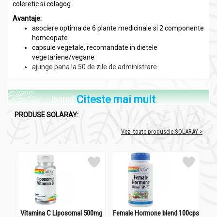
coleretic si colagog
Avantaje:
asociere optima de 6 plante medicinale si 2 componente
homeopate
capsule vegetale, recomandate in dietele
vegetariene/vegane
ajunge pana la 50 de zile de administrare
Ingrediente:
Citeste mai mult
Liver blend 100cps - SOLARAY
PRODUSE SOLARAY:
Vezi toate produsele SOLARAY >
Per 1 capsula
Amestec patentat
475 mg
Papadie
(Taraxacum officinale)(radacina)
Armurariu
Vitamina C Liposomal 500mg
Female Hormone blend 100cps