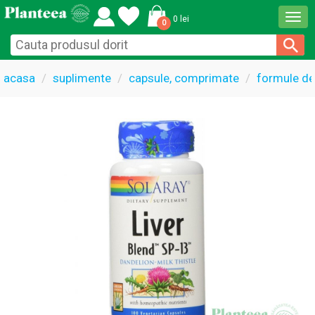
Togg
0 lei
0
navi
acasa
suplimente
capsule, comprimate
formule de