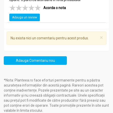
Acorda o nota
Mod de administrare:
Adauga un review
Liver blend 100cps - SOLARAY
Cate 1 capsula de 2-4 ori/zi la masa cu 200ml apa sau
conform recomandarii consultantului de specialitate.
×
Nu exista nici un comentariu pentru acest produs.
Adauga Comentariu nou
*Nota: Planteea.ro face eforturi permanente pentru a păstra
acuratețea informațiilor din acestă pagină. Rareori acestea pot
conține inadvertențe. Pozele prezentate pe site au un caracter
informativ și nu creează obligații contractuale. Unele specificații
sau prețul pot fi modificate de către producător fără preaviz sau
pot conține erori de operare. Toate promoțiile prezente în site sunt
valabile în limita stocului.