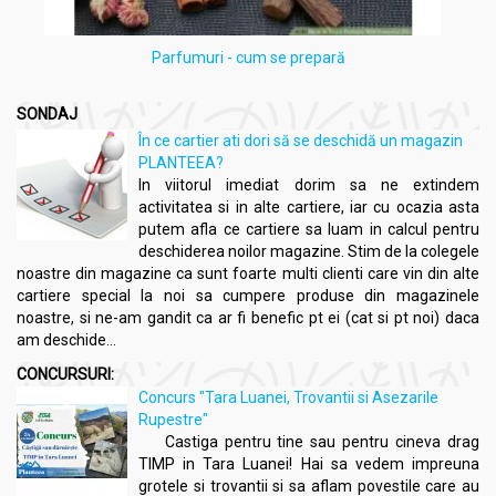
Parfumuri - cum se prepară
SONDAJ
În ce cartier ati dori să se deschidă un magazin
PLANTEEA?
In viitorul imediat dorim sa ne extindem
activitatea si in alte cartiere, iar cu ocazia asta
putem afla ce cartiere sa luam in calcul pentru
deschiderea noilor magazine. Stim de la colegele
noastre din magazine ca sunt foarte multi clienti care vin din alte
cartiere special la noi sa cumpere produse din magazinele
noastre, si ne-am gandit ca ar fi benefic pt ei (cat si pt noi) daca
am deschide...
CONCURSURI:
Concurs "Tara Luanei, Trovantii si Asezarile
Rupestre"
Castiga pentru tine sau pentru cineva drag
TIMP in Tara Luanei! Hai sa vedem impreuna
grotele si trovantii si sa aflam povestile care au