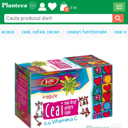
Togg
0 lei
0
navi
acasa
ceai, cafea, cacao
ceaiuri funcționale
ceai v