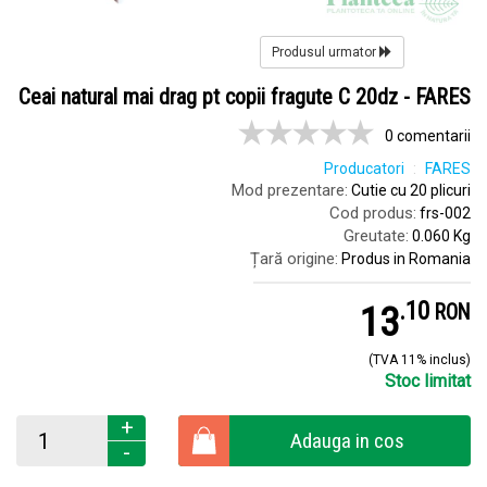
Produsul urmator
Ceai natural mai drag pt copii fragute C 20dz - FARES
0 comentarii
Producatori
FARES
Mod prezentare:
Cutie cu 20 plicuri
Cod produs:
frs-002
Greutate:
0.060 Kg
Țară origine:
Produs in Romania
.
1
13
RON
(TVA 11% inclus)
Stoc limitat
+
Adauga in cos
-