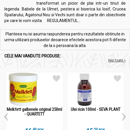
transformat un picior de plai intr-un tinut de
legenda. Babele de la Ulmet, pestera si biserica lui Iosif, Crucea
Spatarului, Agatonul Nou si Vechi sunt doar o parte din obiectivele
pe care le vom vizita. REGULAMENTUL...
Planteea nu isi asuma raspunderea pentru rezultatele obtinute in
urma utilizarii produselor deoarece efectele acestora pot fi diferite
de la o persoana la alta.
CELE MAI VANDUTE PRODUSE:
Vezi toate >
Melkfett galbenele original 250ml
Ulei ricin 100ml - SEVA PLANT
- QUARTETT
.
4
.
2
RON
RON