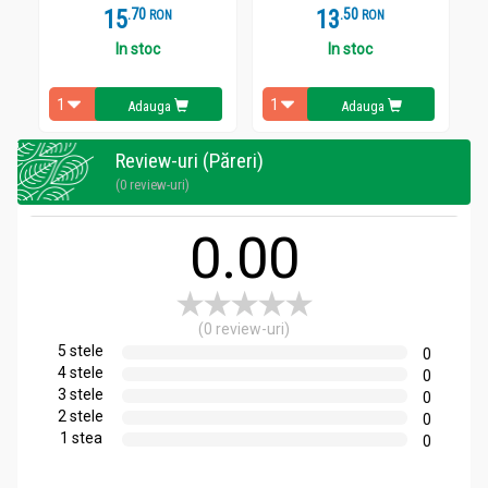
15
.
7
13
.
5
RON
RON
In stoc
In stoc
Adauga
Adauga
Review-uri (Păreri)
(0 review-uri)
0.00
(0 review-uri)
5 stele
0
4 stele
0
3 stele
0
2 stele
0
1 stea
0