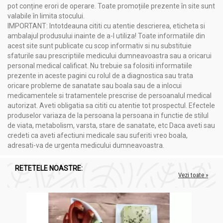
pot conține erori de operare. Toate promoțiile prezente în site sunt
valabile în limita stocului.
IMPORTANT: Intotdeauna cititi cu atentie descrierea, eticheta si
ambalajul produsului inainte de a-l utiliza! Toate informatiile din
acest site sunt publicate cu scop informativ si nu substituie
sfaturile sau prescriptiile medicului dumneavoastra sau a oricarui
personal medical calificat. Nu trebuie sa folositi informatiile
prezente in aceste pagini cu rolul de a diagnostica sau trata
oricare probleme de sanatate sau boala sau de a inlocui
medicamentele si tratamentele prescrise de persoanalul medical
autorizat. Aveti obligatia sa cititi cu atentie tot prospectul. Efectele
produselor variaza de la persoana la persoana in functie de stilul
de viata, metabolism, varsta, stare de sanatate, etc Daca aveti sau
credeti ca aveti afectiuni medicale sau suferiti vreo boala,
adresati-va de urgenta medicului dumneavoastra.
RETETELE NOASTRE:
Vezi toate »