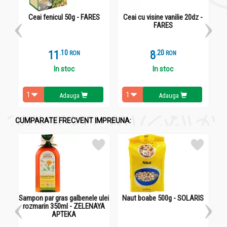
Ceai fenicul 50g - FARES
Ceai cu visine vanilie 20dz -
Util pentru copii.
FARES
11
.
1
8
.
2
RON
RON
In stoc
In stoc
Adauga
Adauga
Administrare
CUMPARATE FRECVENT IMPREUNA:
Ceai natural mai drag pt copii fragute C 20dz - FARES
Mod de preparare:
P
este un plic se toarnă 200 ml apă clocotită
şi se lasă 10 min.
Sampon par gras galbenele ulei
Naut boabe 500g - SOLARIS
Ule
rozmarin 350ml - ZELENAYA
APTEKA