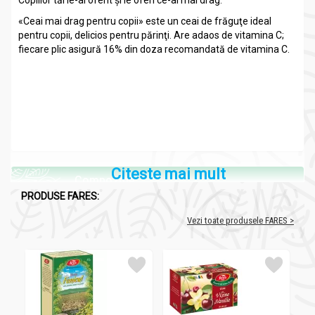
Copiilor tăi le-ai oferit şi le oferi ce-ai mai drag.
«Ceai mai drag pentru copii» este un ceai de frăguţe ideal
pentru copii, delicios pentru părinţi. Are adaos de vitamina C;
fiecare plic asigură 16% din doza recomandată de vitamina C.
Citeste mai mult
Compozitie
PRODUSE FARES:
Ceai natural mai drag pt copii fragute C 20dz - FARES
Vezi toate produsele FARES >
Compozitie:
flori de hibiscus, măceşe, frăguţe 1%, coji de
portocale, arome, vitaminizant şi antioxidant: vitamina C – 10
mg/plic (12,5% din doza zilnică recomandată).
Recomandari
Ceai natural mai drag pt copii fragute C 20dz - FARES