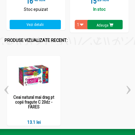
16
15
Stoc epuizat
In stoc
Vezi detalii
Adauga
PRODUSE VIZUALIZATE RECENT:
Ceai natural mai drag pt
copii fragute C 20dz -
FARES
13.1 lei