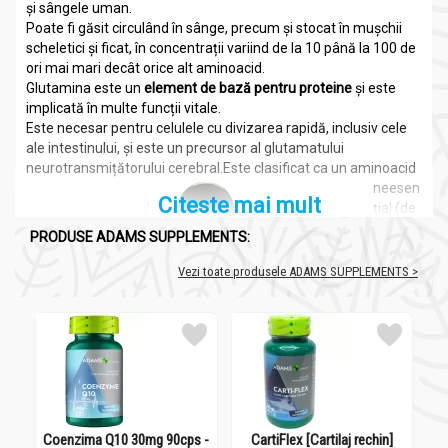
și sângele uman.
Poate fi găsit circulând în sânge, precum și stocat în mușchii
scheletici și ficat, în concentrații variind de la 10 până la 100 de
ori mai mari decât orice alt aminoacid.
Glutamina este un
element de bază pentru proteine
și este
implicată în multe funcții vitale.
Este necesar pentru celulele cu divizarea rapidă, inclusiv cele
ale intestinului, și este un precursor al glutamatului
neurotransmițătorului cerebral.
Este clasificat ca un aminoacid
neesen
Citeste mai mult
țial (de
exempl
PRODUSE ADAMS SUPPLEMENTS:
u,
poate fi
Vezi toate produsele ADAMS SUPPLEMENTS >
produs
în
organis
m), dar,
deoare
ce
ofer
ă
combu
Coenzima Q10 30mg 90cps -
CartiFlex [Cartilaj rechin]
Ar