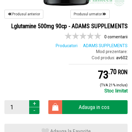
Produsul anterior
Produsul urmator
Lglutamine 500mg 90cp - ADAMS SUPPLEMENTS
0 comentarii
Producatori
ADAMS SUPPLEMENTS
Mod prezentare:
Cod produs:
av602
.
7
73
RON
(TVA 21% inclus)
Stoc limitat
+
Adauga in cos
-
Adauga la Favorite