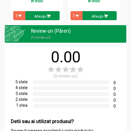
In stoc
In stoc
atlet,
pentru cineva cu
pierdere musculară
sau pentru cineva
care dorește să ajute la
menținerea funcției imunitare
optime
și a nivelului de energie în condiții de stres
Adauga
Adauga
intens,
pentru toți sportivii
și pentru
persoanele active.
Rezervele de glutamină sunt mai scăzute după
alergarea pe
Review-uri (Păreri)
distanțe lungi
, suplimentul de glutamină ajută la atenuarea
(0 review-uri)
acestei pierderi și
facilitează atât alergarea la distanță medie,
cât și la maraton.
0.00
Compozitie
Lglutamine 500mg 90cp - ADAMS SUPPLEMENTS
(0 review-uri)
5 stele
0
Ingrediente
CANT/CPS
4 stele
0
3 stele
0
L-Glutamină*
500mg
2 stele
0
1 stea
0
Recomandari
Detii sau ai utilizat produsul?
Lglutamine 500mg 90cp - ADAMS SUPPLEMENTS
Spune-ti parerea acordand o nota produsului