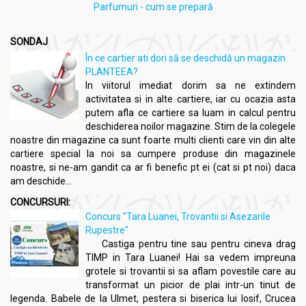
Parfumuri - cum se prepară
SONDAJ
În ce cartier ati dori să se deschidă un magazin
PLANTEEA?
In viitorul imediat dorim sa ne extindem
activitatea si in alte cartiere, iar cu ocazia asta
putem afla ce cartiere sa luam in calcul pentru
deschiderea noilor magazine. Stim de la colegele
noastre din magazine ca sunt foarte multi clienti care vin din alte
cartiere special la noi sa cumpere produse din magazinele
noastre, si ne-am gandit ca ar fi benefic pt ei (cat si pt noi) daca
am deschide...
CONCURSURI:
Concurs "Tara Luanei, Trovantii si Asezarile
Rupestre"
Castiga pentru tine sau pentru cineva drag
TIMP in Tara Luanei! Hai sa vedem impreuna
grotele si trovantii si sa aflam povestile care au
transformat un picior de plai intr-un tinut de
legenda. Babele de la Ulmet, pestera si biserica lui Iosif, Crucea