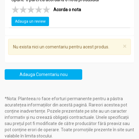
Sprijină masa musculară sănătoasă
Ajută la menținerea nivelului de energie în condiții de
Acorda o nota
stres intens
Ajută la menținerea funcției imunitare optime și a
Adauga un review
sănătății intestinale
Aminoacidul este necesar pentru fiecare mușchi al
corpului
×
Pentru rezistență și forță
Nu exista nici un comentariu pentru acest produs.
Contraindicatii
Lglutamine 500mg 90cp - ADAMS SUPPLEMENTS
Adauga Comentariu nou
Alergii sau intoleranțe: Evitați utilizarea acestui
supliment dacă aveți cunoștință de alergii sau
intoleranțe la oricare dintre ingredientele incluse în
*Nota: Planteea.ro face eforturi permanente pentru a păstra
formulă.
acuratețea informațiilor din acestă pagină. Rareori acestea pot
Copii mici: Acest produs poate să nu fie potrivit pentru
conține inadvertențe. Pozele prezentate pe site au un caracter
copiii mici.
informativ și nu creează obligații contractuale. Unele specificații
Doze excesive: Nu depășiți doza recomandată. Dozele
sau prețul pot fi modificate de către producător fără preaviz sau
excesive pot avea efecte adverse asupra sănătății.
pot conține erori de operare. Toate promoțiile prezente în site sunt
Sarcină și alăptare: Femeile însărcinate sau care
valabile în limita stocului.