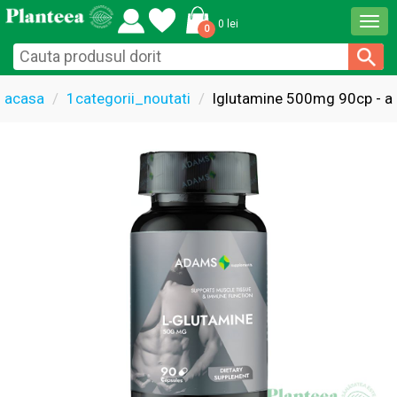
Togg
0 lei
0
navi
acasa
1categorii_noutati
lglutamine 500mg 90cp - 