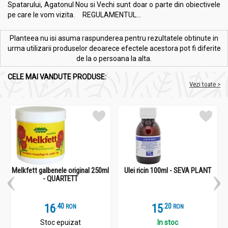
Spatarului, Agatonul Nou si Vechi sunt doar o parte din obiectivele
pe care le vom vizita. REGULAMENTUL...
Planteea nu isi asuma raspunderea pentru rezultatele obtinute in
urma utilizarii produselor deoarece efectele acestora pot fi diferite
de la o persoana la alta.
CELE MAI VANDUTE PRODUSE:
Vezi toate >
Melkfett galbenele original 250ml
Ulei ricin 100ml - SEVA PLANT
- QUARTETT
16
.
4
15
.
2
RON
RON
Stoc epuizat
In stoc