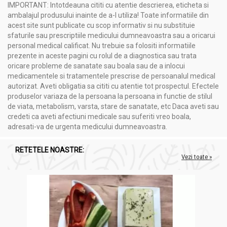
alăptează ar trebui să consulte un profesionist medical
IMPORTANT: Intotdeauna cititi cu atentie descrierea, eticheta si
înainte de a începe orice supliment alimentar.
ambalajul produsului inainte de a-l utiliza! Toate informatiile din
acest site sunt publicate cu scop informativ si nu substituie
sfaturile sau prescriptiile medicului dumneavoastra sau a oricarui
Administrare
personal medical calificat. Nu trebuie sa folositi informatiile
prezente in aceste pagini cu rolul de a diagnostica sau trata
Lglutamine 500mg 90cp - ADAMS SUPPLEMENTS
oricare probleme de sanatate sau boala sau de a inlocui
medicamentele si tratamentele prescrise de persoanalul medical
Luati zilnic 1 capsula cu multa apa.
autorizat. Aveti obligatia sa cititi cu atentie tot prospectul. Efectele
produselor variaza de la persoana la persoana in functie de stilul
de viata, metabolism, varsta, stare de sanatate, etc Daca aveti sau
credeti ca aveti afectiuni medicale sau suferiti vreo boala,
adresati-va de urgenta medicului dumneavoastra.
RETETELE NOASTRE:
Vezi toate »