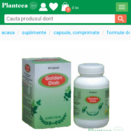
Togg
0 lei
0
navi
acasa
suplimente
capsule, comprimate
formule de