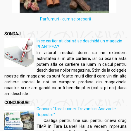
Parfumuri - cum se prepară
SONDAJ
În ce cartier ati dori să se deschidă un magazin
PLANTEEA?
In viitorul imediat dorim sa ne extindem
activitatea si in alte cartiere, iar cu ocazia asta
putem afla ce cartiere sa luam in calcul pentru
deschiderea noilor magazine. Stim de la colegele
noastre din magazine ca sunt foarte multi clienti care vin din alte
cartiere special la noi sa cumpere produse din magazinele
noastre, si ne-am gandit ca ar fi benefic pt ei (cat si pt noi) daca
am deschide...
CONCURSURI:
Concurs "Tara Luanei, Trovantii si Asezarile
Rupestre"
Castiga pentru tine sau pentru cineva drag
TIMP in Tara Luanei! Hai sa vedem impreuna