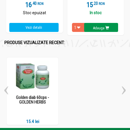
16
.
4
15
.
2
RON
RON
Stoc epuizat
In stoc
Vezi detalii
Adauga
PRODUSE VIZUALIZATE RECENT:
Golden diab 60cps -
GOLDEN HERBS
15.4 lei