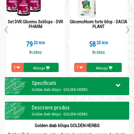
Set DVR Glicemo 3x60cps - DVR
GlicemoNorm forte 60cp - DACIA
PHARM
PLANT
79
.
2
58
.
2
RON
RON
In stoc
In stoc
Adauga
Adauga
Specificatii
Golden diab 60cps - GOLDEN HERBS
Descriere produs
Golden diab 60cps - GOLDEN HERBS
Golden diab 60cps GOLDEN HERBS