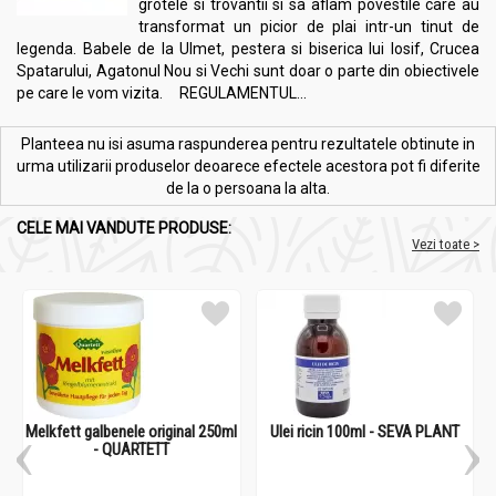
grotele si trovantii si sa aflam povestile care au
transformat un picior de plai intr-un tinut de
legenda. Babele de la Ulmet, pestera si biserica lui Iosif, Crucea
Spatarului, Agatonul Nou si Vechi sunt doar o parte din obiectivele
pe care le vom vizita. REGULAMENTUL...
Planteea nu isi asuma raspunderea pentru rezultatele obtinute in
urma utilizarii produselor deoarece efectele acestora pot fi diferite
de la o persoana la alta.
CELE MAI VANDUTE PRODUSE:
Vezi toate >
Melkfett galbenele original 250ml
Ulei ricin 100ml - SEVA PLANT
- QUARTETT