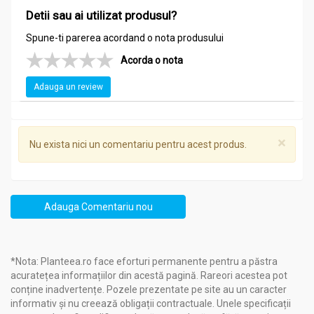
Detii sau ai utilizat produsul?
Spune-ti parerea acordand o nota produsului
Compozitie
Golden diab 60cps - GOLDEN HERBS
Acorda o nota
Momordica charantia (Karela), Azadirachta indica
Adauga un review
(Neem), Zingiber officinale (Sunth), Ocimum sanctum
(Tulsi), Commiphora mukul (Shuddha guggul), Picrorrhiza
kurroa (Kutki).
×
Nu exista nici un comentariu pentru acest produs.
Recomandari
Golden diab 60cps - GOLDEN HERBS
Adauga Comentariu nou
Indicatii terapeutice:
Mentinerea sub control a diabetului, prin actiune
farmacologica similara aceleia a antidiabeticelor orale si
*Nota: Planteea.ro face eforturi permanente pentru a păstra
a insulinei.
acuratețea informațiilor din acestă pagină. Rareori acestea pot
Recomandat indeosebi persoanelor cu rezistenta la
conține inadvertențe. Pozele prezentate pe site au un caracter
insulina si în cazul esecului tratamentului cu
informativ și nu creează obligații contractuale. Unele specificații
antidiabetice orale.