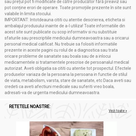
sau prețul pot fi modificate de către producător fără preaviz sau
pot conține erori de operare. Toate promoțiile prezente în site sunt
valabile în limita stocului.
Precauții, atenționări și sfaturi:
IMPORTANT: Intotdeauna cititi cu atentie descrierea, eticheta si
Golden diab 60cps - GOLDEN HERBS
ambalajul produsului inainte de a-l utiliza! Toate informatiile din
acest site sunt publicate cu scop informativ si nu substituie
Tratamentul cu Golden Diab trebuie insotit de un control strict
sfaturile sau prescriptiile medicului dumneavoastra sau a oricarui
al dietei si un regim adecvat de exercitii fizice.
personal medical calificat. Nu trebuie sa folositi informatiile
Este necesara monitorizarea nivelului de zahar din sange.
prezente in aceste pagini cu rolul de a diagnostica sau trata
oricare probleme de sanatate sau boala sau de a inlocui
A nu se depasi doza zilnica recomandata.
medicamentele si tratamentele prescrise de persoanalul medical
Acest produs este un supliment alimentar si nu înlocuieste o
autorizat. Aveti obligatia sa cititi cu atentie tot prospectul. Efectele
dieta variata si echilibrata.
produselor variaza de la persoana la persoana in functie de stilul
de viata, metabolism, varsta, stare de sanatate, etc Daca aveti sau
Notificat de IBA cu nr. 3046/2008
credeti ca aveti afectiuni medicale sau suferiti vreo boala,
adresati-va de urgenta medicului dumneavoastra.
Dozare și mod de administrare:
RETETELE NOASTRE:
Golden diab 60cps - GOLDEN HERBS
Vezi toate »
- 1 capsula de 2 ori pe zi, in cazul diabetului incipient, fara
complicatii.
- 1 capsula de 3 ori pe zi, in cazul esecului altor hipoglicemiante