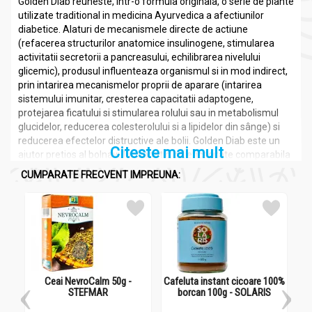
Golden Diab reuneste, intr-o formula originala, o serie de plante
utilizate traditional in medicina Ayurvedica a afectiunilor
diabetice. Alaturi de mecanismele directe de actiune
(refacerea structurilor anatomice insulinogene, stimularea
activitatii secretorii a pancreasului, echilibrarea nivelului
glicemic), produsul influenteaza organismul si in mod indirect,
prin intarirea mecanismelor proprii de aparare (intarirea
sistemului imunitar, cresterea capacitatii adaptogene,
protejarea ficatului si stimularea rolului sau in metabolismul
glucidelor, reducerea colesterolului si a lipidelor din sânge) si
reducerea efectelor distructive ale bolii. Golden Diab este un
Citeste mai mult
ajutor pretios al bolnavului diabetic, cu eficacitate comparabila
cu a antidiabeticelor orale, pe care le poate substitui partial sau
CUMPARATE FRECVENT IMPREUNA:
chiar inlocui, la indicatia medicului sau farmacistului.
Rolul ingredientelor:
Momordica charantia (Karela): fructele imature ale
Castravetelui-amar contin o polipeptida, numita „insulina
vegetala”, formata din 17 aminoacizi, din care 16 cu actiune
asemanatoare cu a insulinei bovine, recunoscuta ca eficienta
in tratamentul diabetului non-insulino-dependent.
Ceai NevroCalm 50g -
Cafeluta instant cicoare 100%
STEFMAR
borcan 100g - SOLARIS
Azadirachta indica (Neem): are actiune antidiabetica dovedita