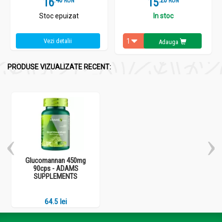
16
15
RON
RON
Stoc epuizat
In stoc
Vezi detalii
Adauga
PRODUSE VIZUALIZATE RECENT:
Glucomannan 450mg
90cps - ADAMS
SUPPLEMENTS
64.5 lei