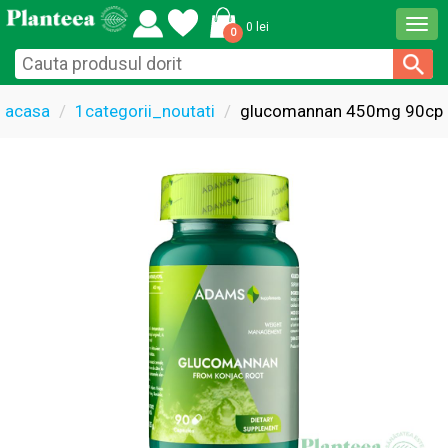
Togg
0 lei
0
navi
acasa
1categorii_noutati
glucomannan 450mg 90cps