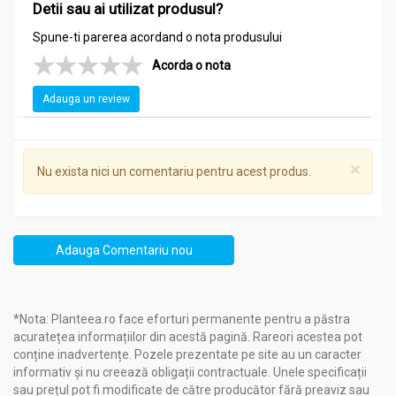
trebui să evite glucomannanul, deoarece acesta poate
Detii sau ai utilizat produsul?
agrava simptomele.
Spune-ti parerea acordand o nota produsului
Acorda o nota
Administrare
Adauga un review
Glucomannan 450mg 90cps - ADAMS SUPPLEMENTS
3 capsule de 3 ori pe zi cu multă apă, cu 30 de minute
înainte de mese.
×
Nu exista nici un comentariu pentru acest produs.
Adauga Comentariu nou
*Nota: Planteea.ro face eforturi permanente pentru a păstra
acuratețea informațiilor din acestă pagină. Rareori acestea pot
conține inadvertențe. Pozele prezentate pe site au un caracter
informativ și nu creează obligații contractuale. Unele specificații
sau prețul pot fi modificate de către producător fără preaviz sau