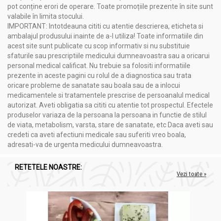
pot conține erori de operare. Toate promoțiile prezente în site sunt
valabile în limita stocului.
IMPORTANT: Intotdeauna cititi cu atentie descrierea, eticheta si
ambalajul produsului inainte de a-l utiliza! Toate informatiile din
acest site sunt publicate cu scop informativ si nu substituie
sfaturile sau prescriptiile medicului dumneavoastra sau a oricarui
personal medical calificat. Nu trebuie sa folositi informatiile
prezente in aceste pagini cu rolul de a diagnostica sau trata
oricare probleme de sanatate sau boala sau de a inlocui
medicamentele si tratamentele prescrise de persoanalul medical
autorizat. Aveti obligatia sa cititi cu atentie tot prospectul. Efectele
produselor variaza de la persoana la persoana in functie de stilul
de viata, metabolism, varsta, stare de sanatate, etc Daca aveti sau
credeti ca aveti afectiuni medicale sau suferiti vreo boala,
adresati-va de urgenta medicului dumneavoastra.
RETETELE NOASTRE:
Vezi toate »