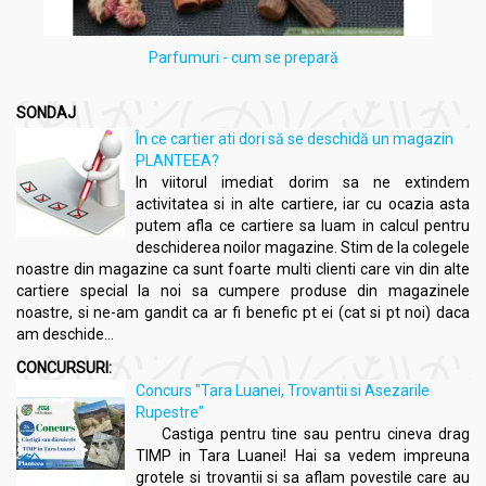
Parfumuri - cum se prepară
SONDAJ
În ce cartier ati dori să se deschidă un magazin
PLANTEEA?
In viitorul imediat dorim sa ne extindem
activitatea si in alte cartiere, iar cu ocazia asta
putem afla ce cartiere sa luam in calcul pentru
deschiderea noilor magazine. Stim de la colegele
noastre din magazine ca sunt foarte multi clienti care vin din alte
cartiere special la noi sa cumpere produse din magazinele
noastre, si ne-am gandit ca ar fi benefic pt ei (cat si pt noi) daca
am deschide...
CONCURSURI:
Concurs "Tara Luanei, Trovantii si Asezarile
Rupestre"
Castiga pentru tine sau pentru cineva drag
TIMP in Tara Luanei! Hai sa vedem impreuna
grotele si trovantii si sa aflam povestile care au