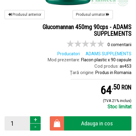
Produsul anterior
Produsul urmator
Glucomannan 450mg 90cps - ADAMS
SUPPLEMENTS
0 comentarii
Producatori
ADAMS SUPPLEMENTS
Mod prezentare:
Flacon plastic x 90 capsule
Cod produs:
av453
Țară origine:
Produs in Romania
.
5
64
RON
(TVA 21% inclus)
Stoc limitat
+
Adauga in cos
-