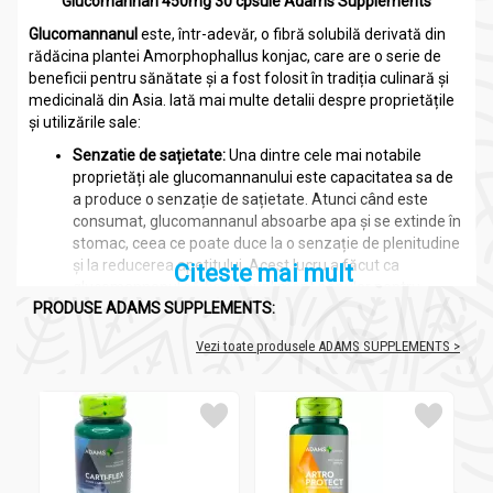
Glucomannan 450mg 30 cpsule Adams Supplements
Glucomannanul
este, într-adevăr, o fibră solubilă derivată din
rădăcina plantei Amorphophallus konjac, care are o serie de
beneficii pentru sănătate și a fost folosit în tradiția culinară și
medicinală din Asia. Iată mai multe detalii despre proprietățile
și utilizările sale:
Senzatie de sațietate:
Una dintre cele mai notabile
proprietăți ale glucomannanului este capacitatea sa de
a produce o senzație de sațietate. Atunci când este
consumat, glucomannanul absoarbe apa și se extinde în
stomac, ceea ce poate duce la o senzație de plenitudine
și la reducerea apetitului. Acest lucru a făcut ca
Citeste mai mult
glucomannanul să fie un supliment popular pentru
PRODUSE ADAMS SUPPLEMENTS:
persoanele care doresc să piardă în greutate sau să
controleze apetitul.
Vezi toate produsele ADAMS SUPPLEMENTS >
Reducerea absorbției grăsimilor:
Glucomannanul poate
lega grăsimile din alimente și încetini absorbtia acestora,
ceea ce poate contribui la reducerea aportului caloric și
la scăderea în greutate.
Controlul glicemiei:
Glucomannanul poate încetini
absorbția glucozei din alimente, ceea ce poate fi util