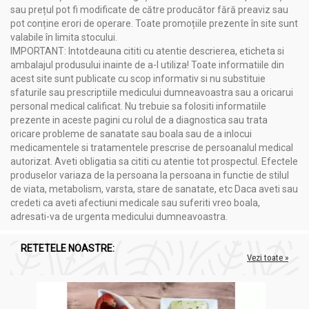
sau prețul pot fi modificate de către producător fără preaviz sau
pot conține erori de operare. Toate promoțiile prezente în site sunt
Administrare
valabile în limita stocului.
IMPORTANT: Intotdeauna cititi cu atentie descrierea, eticheta si
Glicerina vegetala puritate 99,5% 100ml - HERBAL SANA
ambalajul produsului inainte de a-l utiliza! Toate informatiile din
acest site sunt publicate cu scop informativ si nu substituie
Mod de utilizare în cosmetică
sfaturile sau prescriptiile medicului dumneavoastra sau a oricarui
este un produs ce nu se folosește ca atare pe piele, doar
personal medical calificat. Nu trebuie sa folositi informatiile
ca ingredient în preparate cosmetice
prezente in aceste pagini cu rolul de a diagnostica sau trata
inclus în creme, loțiuni, tonere, lapte de corp, geluri și
oricare probleme de sanatate sau boala sau de a inlocui
produse emulsionate, dozat în general la 1-5%
medicamentele si tratamentele prescrise de persoanalul medical
glicerina nefiind sensibilă la încălzire, se va socoti ca
autorizat. Aveti obligatia sa cititi cu atentie tot prospectul. Efectele
ingredient în faza apoasă a emulsiilor
produselor variaza de la persoana la persoana in functie de stilul
ca ingredient în preparate ce se aplică local pe zone cu
de viata, metabolism, varsta, stare de sanatate, etc Daca aveti sau
pielea rugoasă, crăpată sau aspră, dozat până la 8%
credeti ca aveti afectiuni medicale sau suferiti vreo boala,
în geluri de duș, cleansere, șampoane, dozaj 1-10%
adresati-va de urgenta medicului dumneavoastra.
în macerate hidroglicerinice 50-70%
supradozajul (peste 10%) în produse cosmetice care nu
RETETELE NOASTRE:
se clătesc de pe piele, determină un efect contrar și
Vezi toate »
anume secarea pielii, atrăgând la suprafață apa din
straturile mai adânci ale pielii
în balsam de buze, alifii, unt de corp sau alte compoziții
anhidre solide, se adaugă de regulă în decursul