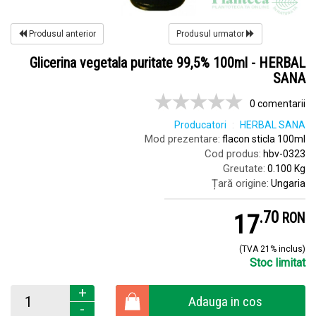
Produsul anterior
Produsul urmator
Glicerina vegetala puritate 99,5% 100ml - HERBAL
SANA
0 comentarii
Producatori
HERBAL SANA
Mod prezentare:
flacon sticla 100ml
Cod produs:
hbv-0323
Greutate:
0.100 Kg
Țară origine:
Ungaria
.
7
17
RON
(TVA 21% inclus)
Stoc limitat
+
Adauga in cos
-