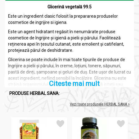
Glicerină vegetală 99.5
Este un ingredient clasic folosit la prepararea produselor
cosmetice de ingrijire si igiena.
Este un agent hidratant regăsit în nenumărate produse
cosmetice de îngrijire și igienă a pielii și părului. Facilitează
reținerea apei în țesutul cutanat, este emolient și catifelant,
protejează părul de deshidratare.
Glicerina se poate include în mai toate tipurile de produse de
îngrijire a pielii și părului, în creme, loțiuni, tonere, săpunuri,
pastă de dinți, șampoane și geluri de duș. Este ușor de lucrat cu
acest ingredient, nefiind sensibil la încălzire. Glicerina nu este
Citeste mai mult
străină organismului uman și astfel, nu provoacă iritații sau
alergii.
PRODUSE HERBAL SANA:
Glicerina este un bun solvent vegetal pentru diferite substanțe,
Vezi toate produsele HERBAL SANA >
fiind utilizată în gemoterapie, fitoterapie și homeopatie pentru
extragerea principiilor active. Cu glicerină se pot prepara și
acasă macerate din plante.
Umectanții, așa cum este și glicerina, sunt ingrediente
higroscopice care atrag apa din atmosferă în piele. În mod