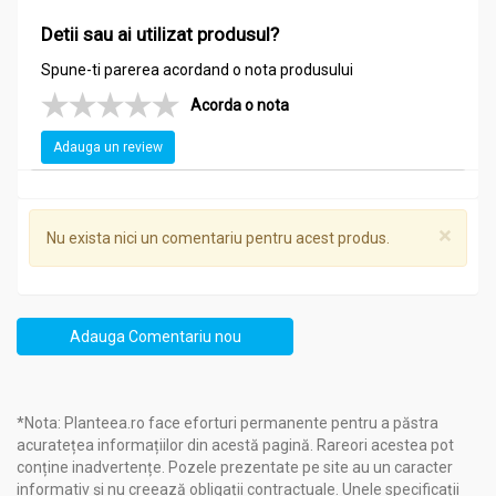
de tenside
Detii sau ai utilizat produsul?
poate fi puțin lipicioasă ca senzație pe piele, în funcție de
dozaj
Spune-ti parerea acordand o nota produsului
Recomandări:
Acorda o nota
pentru îngrijirea și igiena oricărui tip de piele și păr
Adauga un review
îngrijirea pielii uscate, deshidratate, crăpate,
descuamate
prepararea maceratelor din plante, a extractelor
hidroglicerinice
×
Nu exista nici un comentariu pentru acest produs.
Precauții, atenționări și sfaturi:
Glicerina vegetala puritate 99,5% 100ml - HERBAL SANA
Adauga Comentariu nou
Mod de păstrare
: la loc uscat și răcoros, ferit de lumina directă
Date de siguranță, precauții în utilizare
:
- a nu se ingera,
*Nota: Planteea.ro face eforturi permanente pentru a păstra
- a nu se păstra la îndemâna copiilor,
acuratețea informațiilor din acestă pagină. Rareori acestea pot
- a nu se aplica pur pe piele,
conține inadvertențe. Pozele prezentate pe site au un caracter
- a se feri contactul cu ochii; uz cosmetic
informativ și nu creează obligații contractuale. Unele specificații