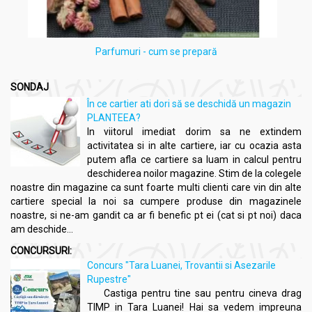
într-un flacon curat, dezinfectat. Maceratul este indicat să se
păstreze la frigider și se poate folosi cca. 3 luni.
Există macerate hidroglicerinice care nu sunt conservate dar
Parfumuri - cum se prepară
acestea conțin de regulă un procent de cca. 70% glicerină și
sunt preparate în condiții de laborator.
SONDAJ
Notă: dacă maceratul este preparat din planta proaspătă,
În ce cartier ati dori să se deschidă un magazin
procesul de dezvoltare microbiană este mai accelerat iar
PLANTEEA?
concentrația principiilor active este de regulă mai mică; în cazul
In viitorul imediat dorim sa ne extindem
în care se folosește planta uscată, aceasta este bine să fie
activitatea si in alte cartiere, iar cu ocazia asta
măcinată într-o râșniță, iar extractul obținut este mai concentrat
putem afla ce cartiere sa luam in calcul pentru
și mai stabil microbiologic.
deschiderea noilor magazine. Stim de la colegele
noastre din magazine ca sunt foarte multi clienti care vin din alte
cartiere special la noi sa cumpere produse din magazinele
noastre, si ne-am gandit ca ar fi benefic pt ei (cat si pt noi) daca
am deschide...
CONCURSURI:
Concurs "Tara Luanei, Trovantii si Asezarile
Rupestre"
Castiga pentru tine sau pentru cineva drag
TIMP in Tara Luanei! Hai sa vedem impreuna