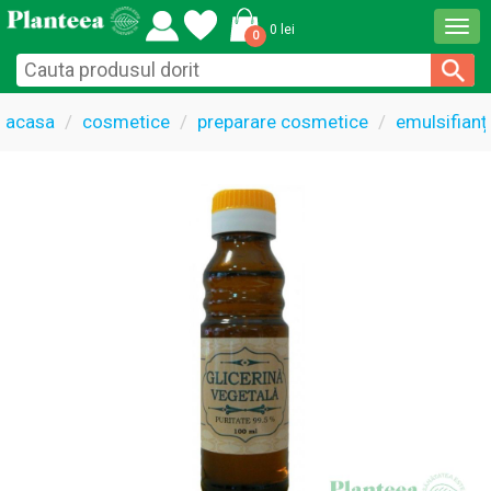
Togg
0 lei
0
navi
acasa
cosmetice
preparare cosmetice
emulsifianți