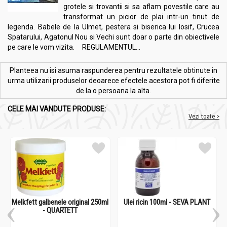
grotele si trovantii si sa aflam povestile care au
transformat un picior de plai intr-un tinut de
legenda. Babele de la Ulmet, pestera si biserica lui Iosif, Crucea
Spatarului, Agatonul Nou si Vechi sunt doar o parte din obiectivele
pe care le vom vizita. REGULAMENTUL...
Planteea nu isi asuma raspunderea pentru rezultatele obtinute in
urma utilizarii produselor deoarece efectele acestora pot fi diferite
de la o persoana la alta.
CELE MAI VANDUTE PRODUSE:
Vezi toate >
Melkfett galbenele original 250ml
Ulei ricin 100ml - SEVA PLANT
- QUARTETT