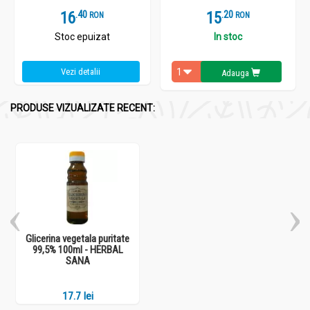
16
.
4
15
.
2
RON
RON
Stoc epuizat
In stoc
Vezi detalii
Adauga
PRODUSE VIZUALIZATE RECENT:
Glicerina vegetala puritate
99,5% 100ml - HERBAL
SANA
17.7 lei