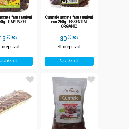
uscate fara samburi
Curmale uscate fara samburi
50g - RAPUNZEL
eco 250g - ESSENTIAL
ORGANIC
19
.
7
30
.
5
RON
RON
toc epuizat
Stoc epuizat
Vezi detalii
Vezi detalii