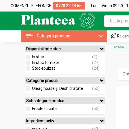
COMENZI TELEFONICE:
0770.22.44.55
Luni - Vineri 09:00 - 
Categorii produse
Raioan
acasa
Disponibilitate stoc
In stoc
(1)
In stoc furnizor
(27)
Stoc epuizat
(24)
Categorie produs
Oleaginoase și Deshidratate
(52)
Subcategorie produs
Fructe uscate
(52)
Ingredient activ
curmale
(52)