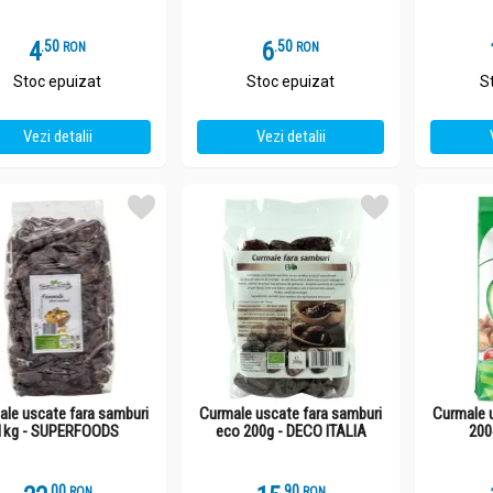
4
.
5
6
.
5
RON
RON
Stoc epuizat
Stoc epuizat
S
Vezi detalii
Vezi detalii
ale uscate fara samburi
Curmale uscate fara samburi
Curmale 
1kg - SUPERFOODS
eco 200g - DECO ITALIA
200
.
0
.
9
RON
RON