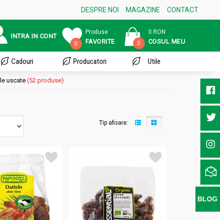
DESPRE NOI
MAGAZINE
CONTACT
Produse
0 RON
INTRA IN CONT
FAVORITE
COSUL MEU
0
0
Cadouri
Producatori
Utile
le uscate
(52 produse)
Tip afisare:
BLOG