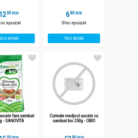
12
.
0
6
.
8
RON
RON
toc epuizat
Stoc epuizat
Vezi detalii
Vezi detalii
uscate fara samburi
Curmale medjool uscate cu
g - SANOVITA
samburi bio 250g - OBIO
.
0
.
8
RON
RON