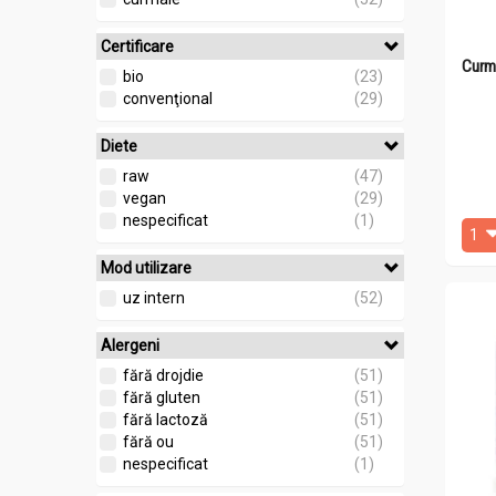
Certificare
Curm
bio
(23)
convenţional
(29)
Diete
raw
(47)
vegan
(29)
nespecificat
(1)
Mod utilizare
uz intern
(52)
Alergeni
fără drojdie
(51)
fără gluten
(51)
fără lactoză
(51)
fără ou
(51)
nespecificat
(1)