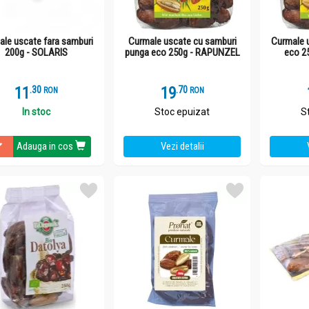
ale uscate fara samburi
Curmale uscate cu samburi
Curmale 
200g - SOLARIS
punga eco 250g - RAPUNZEL
eco 2
11
.
3
19
.
7
RON
RON
In stoc
Stoc epuizat
S
Adauga in cos
Vezi detalii