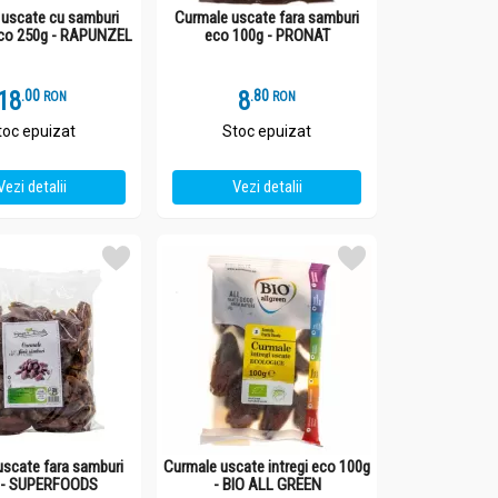
uscate cu samburi
Curmale uscate fara samburi
eco 250g - RAPUNZEL
eco 100g - PRONAT
18
.
0
8
.
8
RON
RON
toc epuizat
Stoc epuizat
Vezi detalii
Vezi detalii
uscate fara samburi
Curmale uscate intregi eco 100g
 - SUPERFOODS
- BIO ALL GREEN