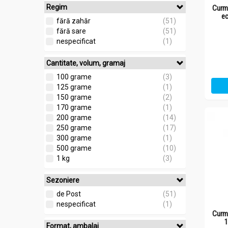
Regim
Curm
e
fără zahăr
(51)
fără sare
(51)
nespecificat
(1)
Cantitate, volum, gramaj
100 grame
(3)
125 grame
(1)
150 grame
(2)
170 grame
(1)
200 grame
(14)
250 grame
(17)
300 grame
(1)
500 grame
(10)
1 kg
(3)
Sezoniere
de Post
(51)
nespecificat
(1)
Curm
1
Format, ambalaj