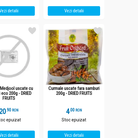
Vezi detalii
Vezi detalii
Medjool uscate cu
Curmale uscate fara samburi
 eco 200g - DRIED
200g - DRIED FRUITS
FRUITS
20
.
9
4
.
0
RON
RON
toc epuizat
Stoc epuizat
Vezi detalii
Vezi detalii