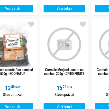
Vezi detalii
Vezi detalii
ale uscate fara samburi
Curmale Medjool uscate cu
Curmale 
500g - ECONATUR
samburi 200g - DRIED FRUITS
samburi
12
.
8
16
.
2
RON
RON
Stoc epuizat
Stoc epuizat
S
Vezi detalii
Vezi detalii