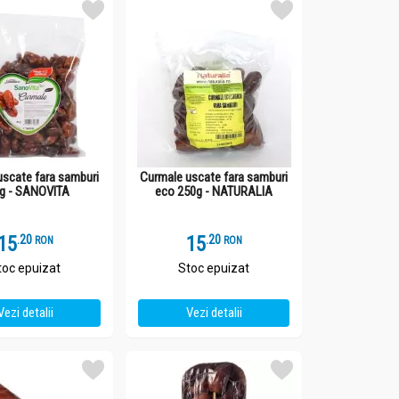
uscate fara samburi
Curmale uscate fara samburi
g - SANOVITA
eco 250g - NATURALIA
15
.
2
15
.
2
RON
RON
toc epuizat
Stoc epuizat
Vezi detalii
Vezi detalii