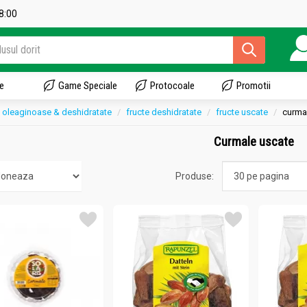
18:00
e
Game Speciale
Protocoale
Promotii
oleaginoase & deshidratate
fructe deshidratate
fructe uscate
curma
Curmale uscate
Produse: