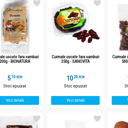
ale uscate fara samburi
Curmale uscate fara samburi
Curmale 
200g - BIONATURA
250g - SANOVITA
500
5
.
1
10
.
2
RON
RON
Stoc epuizat
Stoc epuizat
S
Vezi detalii
Vezi detalii