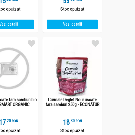
15
53
toc epuizat
Stoc epuizat
Vezi detalii
Vezi detalii
cate fara samburi bio
Curmale Deglet Nour uscate
- SMART ORGANIC
fara samburi 250g - ECONATUR
17
.
2
18
.
3
RON
RON
toc epuizat
Stoc epuizat