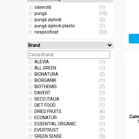
caserolă
(1)
pungă
(16)
pungă ziplock
(2)
pungă ziplock plastic
(1)
nespecificat
(32)
Brand
ALEVIA
(1)
ALL GREEN
(1)
BIONATURA
(2)
BIORGANIK
(1)
BIOTHEMIS
(2)
DAVERT
(1)
DECO ITALIA
(1)
DIET FOOD
(1)
DRIED FRUITS
(6)
Curm
ECONATUR
(2)
ESSENTIAL ORGANIC
(1)
EVERTRUST
(1)
GREEN SENSE
(3)