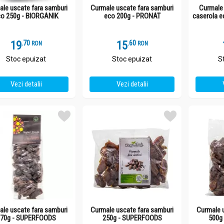
ale uscate fara samburi
Curmale uscate fara samburi
Curmale 
co 250g - BIORGANIK
eco 200g - PRONAT
caserola 
19
.
7
15
.
6
RON
RON
Stoc epuizat
Stoc epuizat
S
Vezi detalii
Vezi detalii
ale uscate fara samburi
Curmale uscate fara samburi
Curmale 
70g - SUPERFOODS
250g - SUPERFOODS
500g