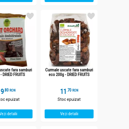
uscate fara samburi
Curmale uscate fara samburi
 - DRIED FRUITS
eco 200g - DRIED FRUITS
9
.
8
11
.
7
RON
RON
toc epuizat
Stoc epuizat
Vezi detalii
Vezi detalii