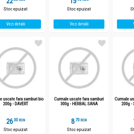
22
15
Stoc epuizat
Stoc epuizat
S
Vezi detalii
Vezi detalii
e uscate fara samburi bio
Curmale uscate fara samburi
Curmale us
200g - DAVERT
300g - HERBAL SANA
200g 
26
.
3
8
.
7
RON
RON
Stoc epuizat
Stoc epuizat
S