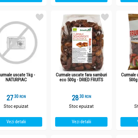
urmale uscate 1kg -
Curmale uscate fara samburi
Curmale 
NATURPIAC
eco 500g - DRIED FRUITS
500g
27
.
3
28
.
3
RON
RON
Stoc epuizat
Stoc epuizat
S
Vezi detalii
Vezi detalii