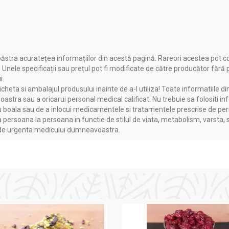
ăstra acuratețea informațiilor din acestă pagină. Rareori acestea pot c
. Unele specificații sau prețul pot fi modificate de către producător fără
i.
heta si ambalajul produsului inainte de a-l utiliza! Toate informatiile di
astra sau a oricarui personal medical calificat. Nu trebuie sa folositi in
boala sau de a inlocui medicamentele si tratamentele prescrise de persoa
a persoana la persoana in functie de stilul de viata, metabolism, varsta, 
a de urgenta medicului dumneavoastra.