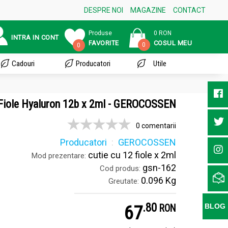
DESPRE NOI
MAGAZINE
CONTACT
Produse
0 RON
INTRA IN CONT
FAVORITE
COSUL MEU
0
0
Cadouri
Producatori
Utile
Fiole Hyaluron 12b x 2ml - GEROCOSSEN
0 comentarii
Producatori
GEROCOSSEN
cutie cu 12 fiole x 2ml
Mod prezentare:
gsn-162
Cod produs:
0.096 Kg
Greutate:
.
8
67
BLOG
RON