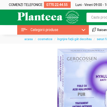
COMENZI TELEFONICE:
0770.22.44.55
Luni - Vineri 09:00 - 
Categorii produse
Raioan
acasa
cosmetice
îngrijire față gât decolteu
seruri f