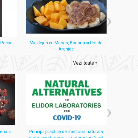
i Pecan.
Mic dejun cu Mango, Banana si Unt de
Tort
Arahide
Vezi toate »
versus
Principii practice de medicina naturala
Despre 
pentru combaterea simptomelor Covid-