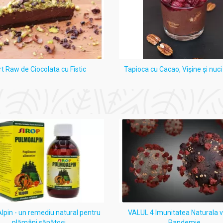
rt Raw de Ciocolata cu Fistic
Tapioca cu Cacao, Vişine şi nuc
pin - un remediu natural pentru
VALUL 4 Imunitatea Naturala 
plămâni sănătoși
Pandemie