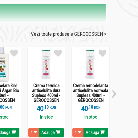
Vezi toate produsele GEROCOSSEN >
elara 3in1
Crema termica
Crema remodelanta
Sampon reg
i Argan Bio
anticelulita dura
anticelulita normala
ActivaPlant
0ml -
Supless 400ml -
Supless 400ml -
GEROCO
COSSEN
GEROCOSSEN
GEROCOSSEN
.
8
40
.
1
40
.
1
29
.
8
RON
RON
RON
enului si aparitia ridurilor.
rile din interior.
 stoc
In stoc
In stoc
In st
dauga
Adauga
Adauga
Ada