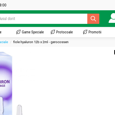
18:00
e
Game Speciale
Protocoale
Promotii
aciale
fiole hyaluron 12b x 2ml - gerocossen