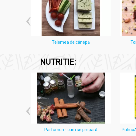
i Lămâie
Telemea de cânepă
To
NUTRITIE:
ten acneic
Parfumuri - cum se prepară
PulmoAl
e