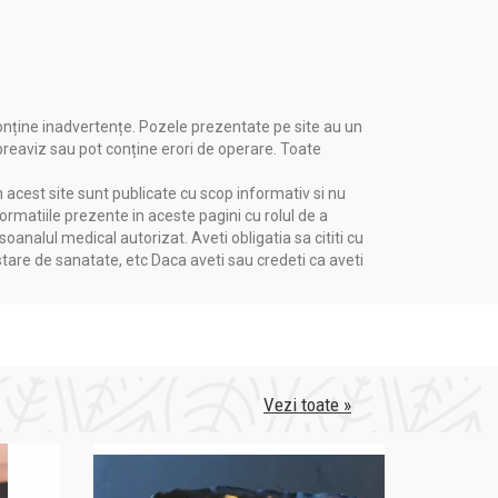
onține inadvertențe. Pozele prezentate pe site au un
 preaviz sau pot conține erori de operare. Toate
n acest site sunt publicate cu scop informativ si nu
formatiile prezente in aceste pagini cu rolul de a
nalul medical autorizat. Aveti obligatia sa cititi cu
stare de sanatate, etc Daca aveti sau credeti ca aveti
Vezi toate »