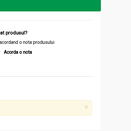
izat produsul?
acordand o nota produsului
Acorda o nota
×