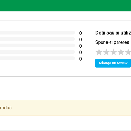
Detii sau ai util
0
0
Spune-ti parerea 
0
0
0
Adauga un review
produs.