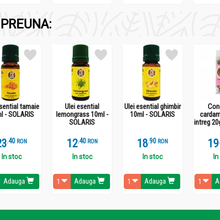
PREUNA:
nutul in palma si aplicati pe fata curata prin masaj usor. O fiola e
esential tamaie
Ulei esential
Ulei esential ghimbir
Con
l - SOLARIS
lemongrass 10ml -
10ml - SOLARIS
cardam
SOLARIS
intreg 2
23
.
4
12
.
4
18
.
9
19
RON
RON
RON
In stoc
In stoc
In stoc
In
Adauga
Adauga
Adauga
A