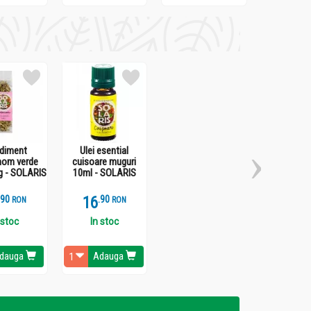
ste recomandata pentru o singura aplicare.
diment
Ulei esential
om verde
cuisoare muguri
0g - SOLARIS
10ml - SOLARIS
.
9
16
.
9
RON
RON
 stoc
In stoc
dauga
Adauga