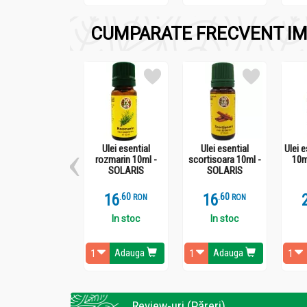
CUMPARATE FRECVENT IM
Mod de utilizare:
Fiole Hyaluron 12b x 2ml - GEROCOSSEN
Dupa ruperea cu atentie a fiolei, turnati conti
Tratamentul este pentru 12 zile.
Ulei esential
Ulei esential
Ulei 
rozmarin 10ml -
scortisoara 10ml -
10m
SOLARIS
SOLARIS
16
.
6
16
.
6
RON
RON
In stoc
In stoc
Adauga
Adauga
Review-uri (Păreri)