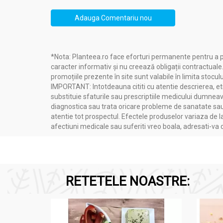
Adauga Comentariu nou
*Nota: Planteea.ro face eforturi permanente pentru a p
caracter informativ și nu creează obligații contractuale
promoțiile prezente în site sunt valabile în limita stoculu
IMPORTANT: Intotdeauna cititi cu atentie descrierea, etic
substituie sfaturile sau prescriptiile medicului dumneavo
diagnostica sau trata oricare probleme de sanatate sau 
atentie tot prospectul. Efectele produselor variaza de l
afectiuni medicale sau suferiti vreo boala, adresati-v
RETETELE NOASTRE: