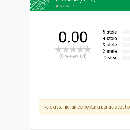
(0 review-uri)
0.00
5 stele
4 stele
3 stele
2 stele
(0 review-uri)
1 stea
Nu exista nici un comentariu pentru acest 