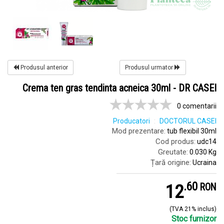
Produsul anterior
Produsul urmator
Crema ten gras tendinta acneica 30ml - DR CASEI
0 comentarii
Producatori
DOCTORUL CASEI
Mod prezentare:
tub flexibil 30ml
Cod produs:
udc14
Greutate:
0.030 Kg
Țară origine:
Ucraina
.
6
12
RON
(TVA 21% inclus)
Stoc furnizor