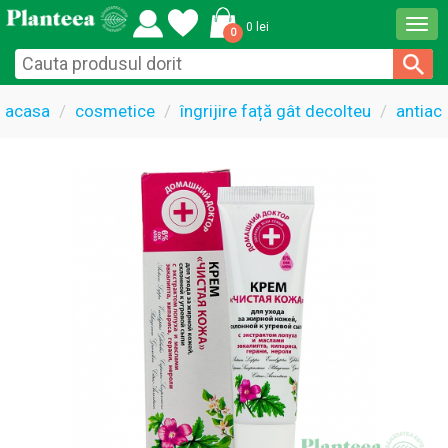
Togg
0 lei
0
navi
acasa
cosmetice
îngrijire față gât decolteu
antiac