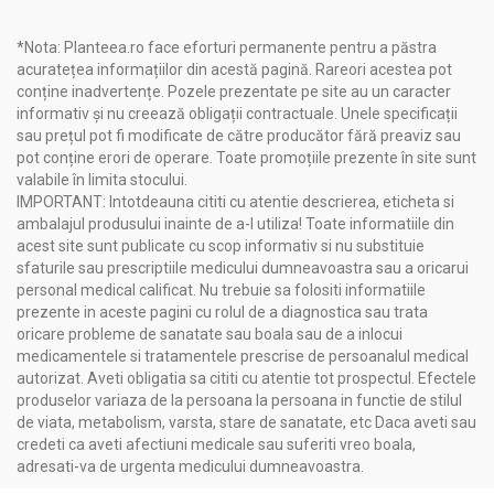
*Nota: Planteea.ro face eforturi permanente pentru a păstra
acuratețea informațiilor din acestă pagină. Rareori acestea pot
conține inadvertențe. Pozele prezentate pe site au un caracter
informativ și nu creează obligații contractuale. Unele specificații
sau prețul pot fi modificate de către producător fără preaviz sau
pot conține erori de operare. Toate promoțiile prezente în site sunt
valabile în limita stocului.
IMPORTANT: Intotdeauna cititi cu atentie descrierea, eticheta si
ambalajul produsului inainte de a-l utiliza! Toate informatiile din
acest site sunt publicate cu scop informativ si nu substituie
sfaturile sau prescriptiile medicului dumneavoastra sau a oricarui
personal medical calificat. Nu trebuie sa folositi informatiile
prezente in aceste pagini cu rolul de a diagnostica sau trata
oricare probleme de sanatate sau boala sau de a inlocui
medicamentele si tratamentele prescrise de persoanalul medical
autorizat. Aveti obligatia sa cititi cu atentie tot prospectul. Efectele
produselor variaza de la persoana la persoana in functie de stilul
de viata, metabolism, varsta, stare de sanatate, etc Daca aveti sau
credeti ca aveti afectiuni medicale sau suferiti vreo boala,
adresati-va de urgenta medicului dumneavoastra.