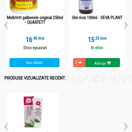
Melkfett galbenele original 250ml
Ulei ricin 100ml - SEVA PLANT
- QUARTETT
16
.
4
15
.
2
RON
RON
Stoc epuizat
In stoc
Vezi detalii
Adauga
PRODUSE VIZUALIZATE RECENT: