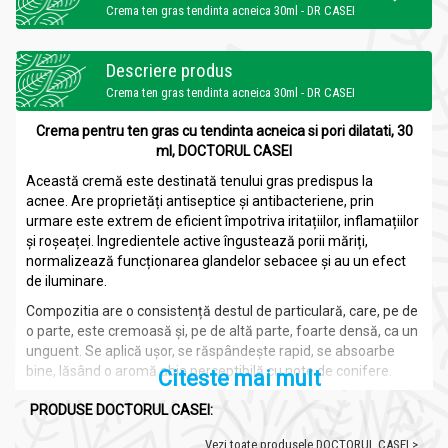
Crema ten gras tendinta acneica 30ml - DR CASEI
Descriere produs
Crema ten gras tendinta acneica 30ml - DR CASEI
Crema pentru ten gras cu tendinta acneica si pori dilatati, 30
ml, DOCTORUL CASEI
Această cremă este destinată tenului gras predispus la
acnee. Are proprietăți antiseptice și antibacteriene, prin
urmare este extrem de eficient împotriva iritațiilor, inflamațiilor
și roșeaței. Ingredientele active îngustează porii măriți,
normalizează funcționarea glandelor sebacee și au un efect
de iluminare.
Compozitia are o consistență destul de particulară, care, pe de
o parte, este cremoasă și, pe de altă parte, foarte densă, ca un
unguent. Se aplică ușor, se răspândește rapid, se absoarbe
bine, lăsând o aromă abia perceptibilă cu note de conifere.
Citeste mai mult
Principalul ingredient activ este sucul de aloe, o plantă de
PRODUSE DOCTORUL CASEI:
înfrumusețare cunoscută pentru proprietățile sale de
economisire a umidității, bactericide și antimicrobiene. Datorită
Vezi toate produsele DOCTORUL CASEI >