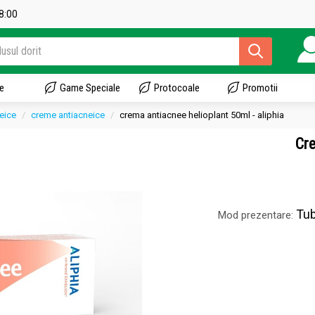
18:00
e
Game Speciale
Protocoale
Promotii
eice
creme antiacneice
crema antiacnee helioplant 50ml - aliphia
Cre
Tub 
Mod prezentare: