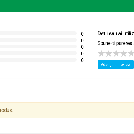
e masează ușor până la pătrunderea în piele. Pielea rămâne catife
sia antiacnee.
Detii sau ai util
0
0
Spune-ti parerea 
0
0
0
Adauga un review
produs.