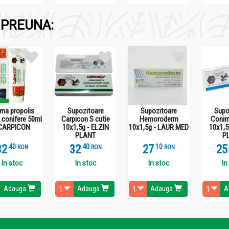
iană;
PREUNA:
ază leziunile acneice;
 celor trei straturi ale pielii
ă pielea;
ul cu probleme, transformându-l într-unul cu aspect normal, sănă
ma propolis
Supozitoare
Supozitoare
Supo
 conifere 50ml
Carpicon S cutie
Hemoroderm
Conim
 CARPICON
10x1,5g - ELZIN
10x1,5g - LAUR MED
10x1,5
de 2 ani de la data fabricației. Termenul este specificat atât pe t
PLANT
P
32
.
4
32
.
4
27
.
1
25
RON
RON
RON
In stoc
In stoc
In stoc
In
Adauga
Adauga
Adauga
A