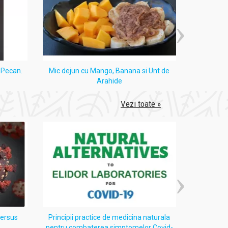
i Pecan.
Mic dejun cu Mango, Banana si Unt de
Tort
Arahide
Vezi toate »
versus
Principii practice de medicina naturala
Despre 
pentru combaterea simptomelor Covid-