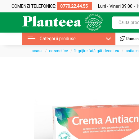
COMENZI TELEFONICE:
0770.22.44.55
Luni - Vineri 09:00 - 
Categorii produse
Raioan
acasa
cosmetice
îngrijire față gât decolteu
antiacn