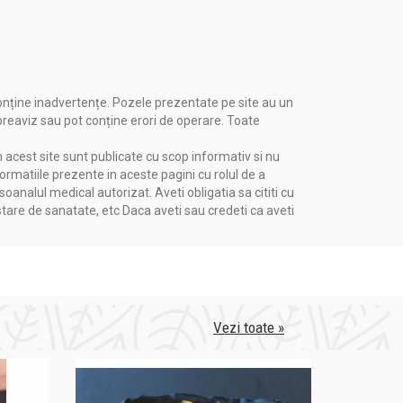
onține inadvertențe. Pozele prezentate pe site au un
 preaviz sau pot conține erori de operare. Toate
n acest site sunt publicate cu scop informativ si nu
formatiile prezente in aceste pagini cu rolul de a
nalul medical autorizat. Aveti obligatia sa cititi cu
stare de sanatate, etc Daca aveti sau credeti ca aveti
Vezi toate »