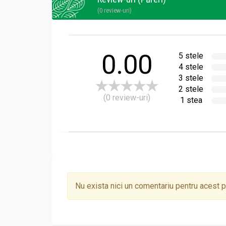
(0 review-uri)
Mod de administrare Crema Antiacnee:
Crema antiacnee se aplică pe tenul curat și s
0.00
Crema se aplică după curățarea feței cu Emul
5 stele
4 stele
3 stele
2 stele
(0 review-uri)
1 stea
Nu exista nici un comentariu pentru acest 