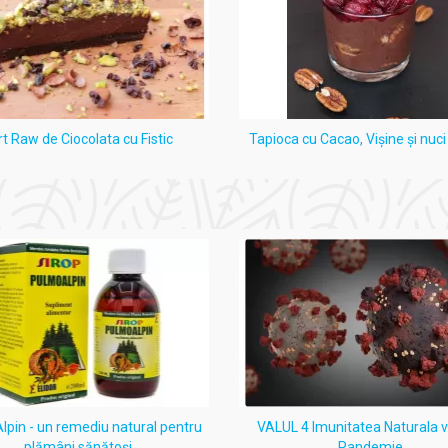
rt Raw de Ciocolata cu Fistic
Tapioca cu Cacao, Vişine şi nuc
pin - un remediu natural pentru
VALUL 4 Imunitatea Naturala 
plămâni sănătoși
Pandemie