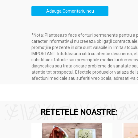
Adauga Comentariu nou
*Nota: Planteea.ro face eforturi permanente pentru a p
caracter informativ și nu creează obligații contractuale
promoțiile prezente în site sunt valabile în limita stoculu
IMPORTANT: Intotdeauna cititi cu atentie descrierea, etic
substituie sfaturile sau prescriptiile medicului dumneavo
diagnostica sau trata oricare probleme de sanatate sau 
atentie tot prospectul. Efectele produselor variaza de l
afectiuni medicale sau suferiti vreo boala, adresati-v
RETETELE NOASTRE: