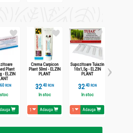
tos.
zitoare
Crema Carpicon
Supozitoare Tuiazin
Balsam par
ed Plant
Plant 50ml - ELZIN
10x1,5g - ELZIN
urzica ulei
g - ELZIN
PLANT
PLANT
300ml - Z
ub cât și pe cutie.
LANT
APTE
.
6
32
.
4
32
.
4
14
.
8
RON
RON
RON
 stoc
In stoc
In stoc
Stoc li
dauga
Adauga
Adauga
Ada