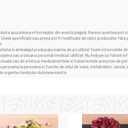
ăstra acuratețea informațiilor din acestă pagină. Rareori acestea pot c
. Unele specificații sau prețul pot fi modificate de către producător fără
i.
heta si ambalajul produsului inainte de a-l utiliza! Toate informatiile di
astra sau a oricarui personal medical calificat. Nu trebuie sa folositi in
boala sau de a inlocui medicamentele si tratamentele prescrise de persoa
a persoana la persoana in functie de stilul de viata, metabolism, varsta, 
a de urgenta medicului dumneavoastra.