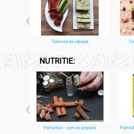
i Lămâie
Telemea de cânepă
To
NUTRITIE:
ten acneic
Parfumuri - cum se prepară
PulmoAl
e