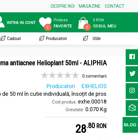
DESPRE NOI
MAGAZINE
CONTACT
Produse
0 RON
INTRA IN CONT
FAVORITE
COSUL MEU
0
0
Cadouri
Producatori
Utile
ma antiacnee Helioplant 50ml - ALIPHIA
0 comentarii
Producatori
EXHELIOS
de 50 ml în cutie individuală, însoțit de pros
exhe.00018
Cod produs:
0.070 Kg
Greutate:
.
8
28
BLOG
RON