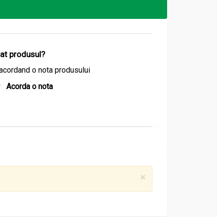
lată și hidratată.
izat produsul?
acordand o nota produsului
Acorda o nota
×