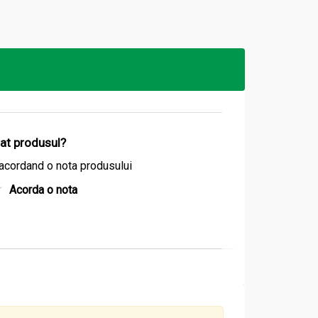
pielii, confera fermitate si un efect de lifting.
izat produsul?
elicată, pană la absorbția completă.
acordand o nota produsului
Acorda o nota