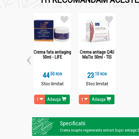
ITI RECOMANDAM ACESTE
Crema fata antiaging
Crema antiage Q4U
50ml - LIFE
MaTis 50ml - TIS
44
.
5
23
.
1
RON
RON
Stoc limitat
Stoc limitat
Adauga
Adauga
Specificatii
Crema noapte regeneranta extract bujor antiage 