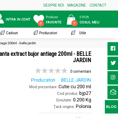
DESPRE NOI
MAGAZINE
CONTACT
Produse
0 RON
INTRA IN CONT
FAVORITE
COSUL MEU
0
0
Cadouri
Producatori
Utile
age 200ml - belle jardin
nta extract bujor antiage 200ml - BELLE
JARDIN
0 comentarii
Producatori
BELLE JARDIN
Cutie cu 200 ml
Mod prezentare:
bjp27
Cod produs:
0.200 Kg
Greutate:
Polonia
Țară origine:
BLOG