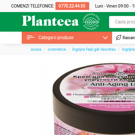
COMENZI TELEFONICE:
0770.22.44.55
Luni - Vineri 09:00 - 
Categorii produse
Raioan
acasa
cosmetice
îngrijire față gât decolteu
îngrijir