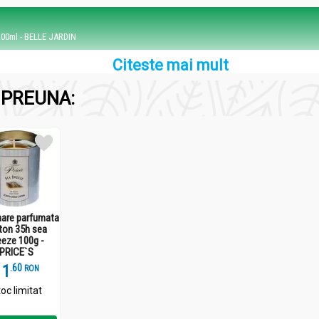
200ml - BELLE JARDIN
Citeste mai mult
PREUNA:
are parfumata
ton 35h sea
eeze 100g -
PRICE`S
11
.
6
RON
200ml - BELLE JARDIN
oc limitat