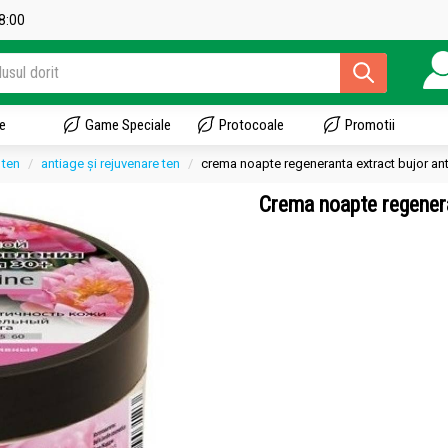
18:00
e
Game Speciale
Protocoale
Promotii
e ten
antiage și rejuvenare ten
crema noapte regeneranta extract bujor anti
Crema noapte regenera