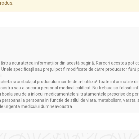
produs.
ăstra acuratețea informațiilor din acestă pagină. Rareori acestea pot c
. Unele specificații sau prețul pot fi modificate de către producător fără
i.
heta si ambalajul produsului inainte de a-l utiliza! Toate informatiile di
astra sau a oricarui personal medical calificat. Nu trebuie sa folositi in
boala sau de a inlocui medicamentele si tratamentele prescrise de persoa
a persoana la persoana in functie de stilul de viata, metabolism, varsta, 
a de urgenta medicului dumneavoastra.