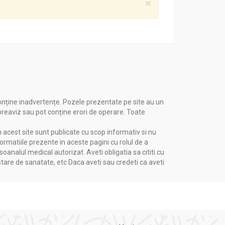
×
onține inadvertențe. Pozele prezentate pe site au un
 preaviz sau pot conține erori de operare. Toate
n acest site sunt publicate cu scop informativ si nu
formatiile prezente in aceste pagini cu rolul de a
nalul medical autorizat. Aveti obligatia sa cititi cu
stare de sanatate, etc Daca aveti sau credeti ca aveti