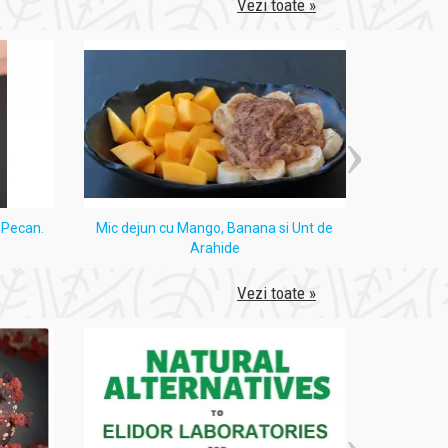
Vezi toate »
i Pecan.
Mic dejun cu Mango, Banana si Unt de
Tort
Arahide
Vezi toate »