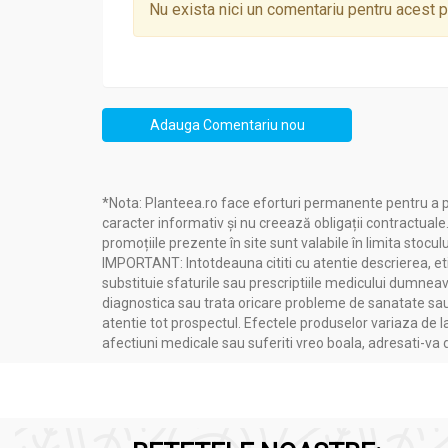
Nu exista nici un comentariu pentru acest 
Adauga Comentariu nou
*Nota: Planteea.ro face eforturi permanente pentru a p
caracter informativ și nu creează obligații contractuale
promoțiile prezente în site sunt valabile în limita stoculu
IMPORTANT: Intotdeauna cititi cu atentie descrierea, etic
substituie sfaturile sau prescriptiile medicului dumneavo
diagnostica sau trata oricare probleme de sanatate sau 
atentie tot prospectul. Efectele produselor variaza de l
afectiuni medicale sau suferiti vreo boala, adresati-v