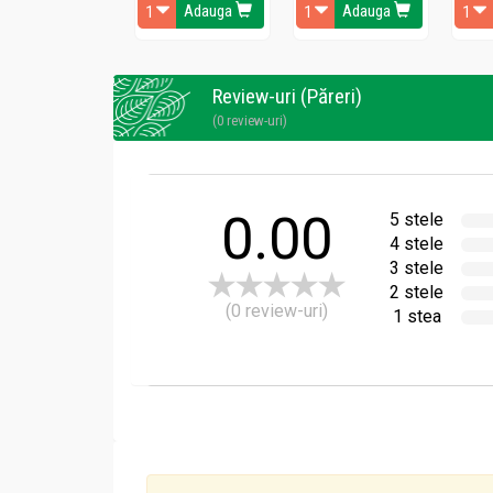
Adauga
Adauga
Potrivita pentru pielea fetei, gatului si corpulu
Review-uri (Păreri)
(0 review-uri)
Administrare
Crema noapte regeneranta extract bujor antiage 
0.00
5 stele
Aplicați cantitatea necesară de cremă pe fața
4 stele
3 stele
2 stele
(0 review-uri)
1 stea