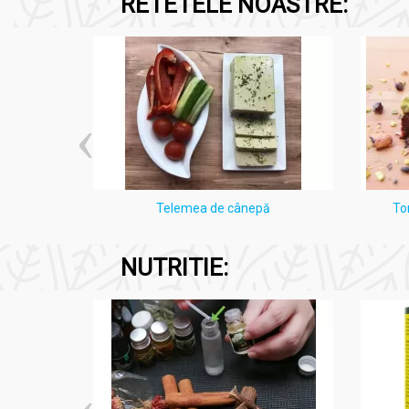
RETETELE NOASTRE:
i Lămâie
Telemea de cânepă
To
NUTRITIE: