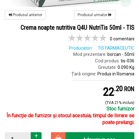
Produsul anterior
Produsul urmator
Crema noapte nutritiva Q4U NutriTis 50ml - TIS
0 comentarii
Producatori
TIS FARMACEUTIC
Mod prezentare:
borcan - 50ml
Cod produs:
tis-036
Greutate:
0.090 Kg
Țară origine:
Produs in Romania
.
2
22
RON
(TVA 21% inclus)
Stoc furnizor
În funcție de furnizor și stocul acestuia, timpul de livrare se
poate prelungi.
+