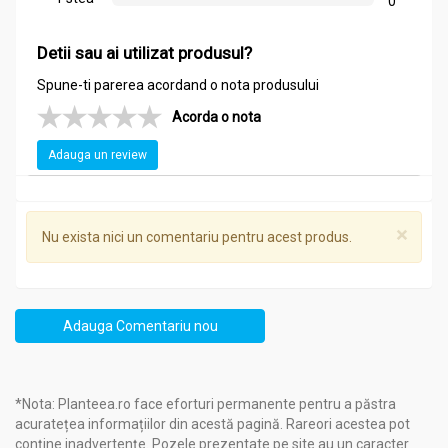
0
Contraindicat persoanelor cu hipersensibilitate la una dintre
componentele produsului.
Detii sau ai utilizat produsul?
A se păstra la temperaturi de maxim 25°C, în ambalaj original.
Spune-ti parerea acordand o nota produsului
A se folosi preferabil înainte de: vezi ambalaj.
Acorda o nota
Adauga un review
Mod de administrare:
Crema noapte nutritiva Q4U NutriTis 50ml - TIS
×
Nu exista nici un comentariu pentru acest produs.
Se aplică seara, pe tenul bine curățat. Este recomandată
persoanelor cu tenul uscat sau normal.
Adauga Comentariu nou
*Nota: Planteea.ro face eforturi permanente pentru a păstra
acuratețea informațiilor din acestă pagină. Rareori acestea pot
conține inadvertențe. Pozele prezentate pe site au un caracter