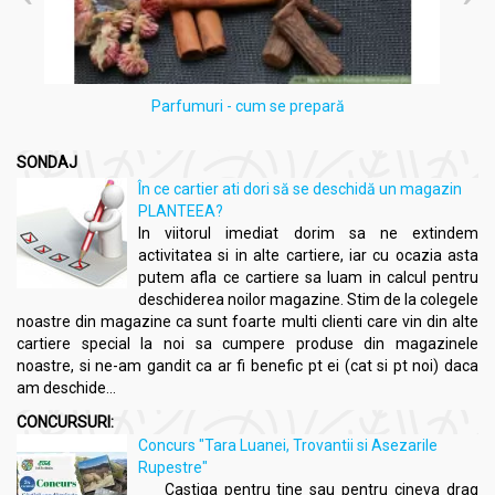
Parfumuri - cum se prepară
SONDAJ
În ce cartier ati dori să se deschidă un magazin
PLANTEEA?
In viitorul imediat dorim sa ne extindem
activitatea si in alte cartiere, iar cu ocazia asta
putem afla ce cartiere sa luam in calcul pentru
deschiderea noilor magazine. Stim de la colegele
noastre din magazine ca sunt foarte multi clienti care vin din alte
cartiere special la noi sa cumpere produse din magazinele
noastre, si ne-am gandit ca ar fi benefic pt ei (cat si pt noi) daca
am deschide...
CONCURSURI:
Concurs "Tara Luanei, Trovantii si Asezarile
Rupestre"
Castiga pentru tine sau pentru cineva drag