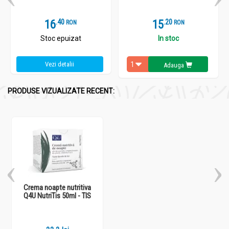
16
.
4
15
.
2
RON
RON
Stoc epuizat
In stoc
Vezi detalii
Adauga
PRODUSE VIZUALIZATE RECENT:
Crema noapte nutritiva
Q4U NutriTis 50ml - TIS