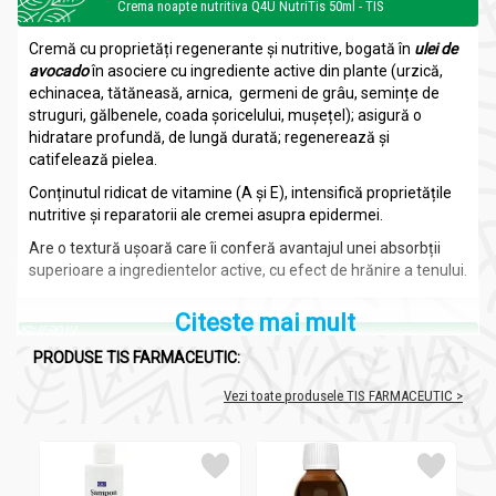
Crema noapte nutritiva Q4U NutriTis 50ml - TIS
Cremă cu proprietăți regenerante și nutritive, bogată în
ulei de
avocado
în asociere cu ingrediente active din plante (urzică,
echinacea, tătăneasă, arnica, germeni de grâu, semințe de
struguri, gălbenele, coada șoricelului, mușețel); asigură o
hidratare profundă, de lungă durată; regenerează și
catifelează pielea.
Conținutul ridicat de vitamine (A și E), intensifică proprietățile
nutritive și reparatorii ale cremei asupra epidermei.
Are o textură ușoară care îi conferă avantajul unei absorbții
superioare a ingredientelor active, cu efect de hrănire a tenului.
Citeste mai mult
Ingrediente:
PRODUSE TIS FARMACEUTIC:
Crema noapte nutritiva Q4U NutriTis 50ml - TIS
Vezi toate produsele TIS FARMACEUTIC >
aqua,
glycerin,
lanolin,
paraffinum liquidum,