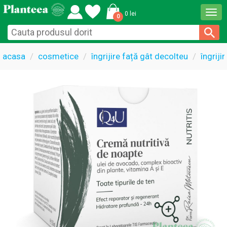
Togg
0 lei
0
navi
acasa
cosmetice
îngrijire față gât decolteu
îngriji