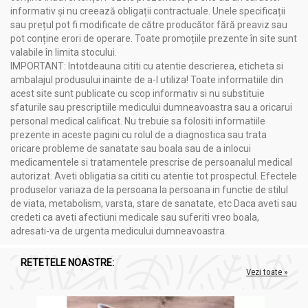
informativ și nu creează obligații contractuale. Unele specificații
sau prețul pot fi modificate de către producător fără preaviz sau
pot conține erori de operare. Toate promoțiile prezente în site sunt
valabile în limita stocului.
IMPORTANT: Intotdeauna cititi cu atentie descrierea, eticheta si
ambalajul produsului inainte de a-l utiliza! Toate informatiile din
acest site sunt publicate cu scop informativ si nu substituie
sfaturile sau prescriptiile medicului dumneavoastra sau a oricarui
personal medical calificat. Nu trebuie sa folositi informatiile
prezente in aceste pagini cu rolul de a diagnostica sau trata
oricare probleme de sanatate sau boala sau de a inlocui
medicamentele si tratamentele prescrise de persoanalul medical
autorizat. Aveti obligatia sa cititi cu atentie tot prospectul. Efectele
produselor variaza de la persoana la persoana in functie de stilul
de viata, metabolism, varsta, stare de sanatate, etc Daca aveti sau
credeti ca aveti afectiuni medicale sau suferiti vreo boala,
adresati-va de urgenta medicului dumneavoastra.
RETETELE NOASTRE:
Vezi toate »