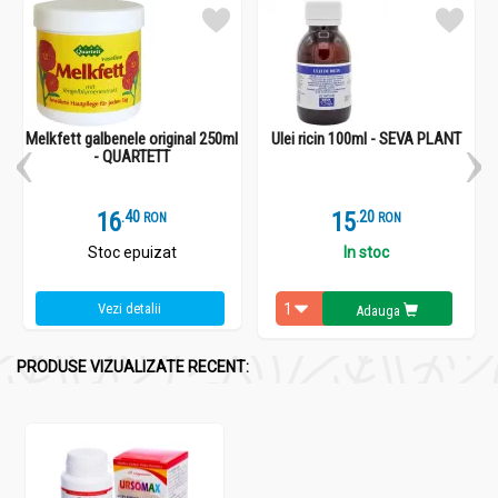
recomandate.
- A nu se lăsa la îndemâna si vederea copiilor.
Mod de administrare:
UrsoMax [Detoxifiant eficient AntiAterogen] 40cp - ELIDOR
Melkfett galbenele original 250ml
Ulei ricin 100ml - SEVA PLANT
- QUARTETT
Se recomandă administrarea a 3-6 comprimate pe zi, în
conformitate cu indicațiile.
16
.
4
15
.
2
RON
RON
Stoc epuizat
In stoc
Vezi detalii
Adauga
PRODUSE VIZUALIZATE RECENT: