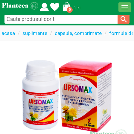
Togg
0 lei
0
navi
acasa
suplimente
capsule, comprimate
formule de