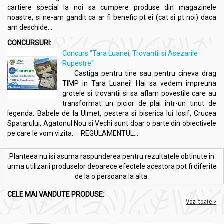
sănătatea ficatului.
cartiere special la noi sa cumpere produse din magazinele
Neurastenie:
Ajută la gestionarea stresului și a oboselii
noastre, si ne-am gandit ca ar fi benefic pt ei (cat si pt noi) daca
cronice.
am deschide...
Neoplasme:
Poate fi utilizat în complementarea
CONCURSURI:
tratamentului pentru anumite tipuri de tumori.
Concurs "Tara Luanei, Trovantii si Asezarile
Rupestre"
Castiga pentru tine sau pentru cineva drag
Precauții, atenționări și sfaturi:
TIMP in Tara Luanei! Hai sa vedem impreuna
UrsoMax [Detoxifiant eficient AntiAterogen] 40cp - ELIDOR
grotele si trovantii si sa aflam povestile care au
transformat un picior de plai intr-un tinut de
Reacții adverse
:
legenda. Babele de la Ulmet, pestera si biserica lui Iosif, Crucea
- Nu s-au înregistrat efecte secundare după
Spatarului, Agatonul Nou si Vechi sunt doar o parte din obiectivele
administrarea de
Ursomax.
pe care le vom vizita. REGULAMENTUL...
- Extrem de rar poate apărea o ușoara agitație psiho-
motorie.
Planteea nu isi asuma raspunderea pentru rezultatele obtinute in
Contraindicații
:
urma utilizarii produselor deoarece efectele acestora pot fi diferite
- sarcina si alăptare,
de la o persoana la alta.
- copii intre 2-6 ani,
Atenționări
:
CELE MAI VANDUTE PRODUSE:
- Suplimentele alimentare nu înlocuiesc o dieta variata si
Vezi toate >
echilibrata si un mod de viată sănătos.
- Nu se recomandă depășirea dozei zilnice