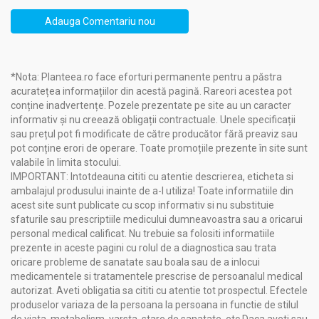
Busuioc ursesc (Allium Ursinum) (extract fluid
Adauga Comentariu nou
hidroalcoolic) - 30mg
Brândușă de primăvară (Ranunculus Ficaria) (extract
fluid hidroalcoolic) - 30mg
Țintaură (Rumex Alpinus) (extract fluid hidroalcoolic) -
*Nota: Planteea.ro face eforturi permanente pentru a păstra
30mg
acuratețea informațiilor din acestă pagină. Rareori acestea pot
Excipienți naturali
conține inadvertențe. Pozele prezentate pe site au un caracter
Ingrediente 100% naturale
informativ și nu creează obligații contractuale. Unele specificații
sau prețul pot fi modificate de către producător fără preaviz sau
Produs in
: România
pot conține erori de operare. Toate promoțiile prezente în site sunt
Membru fondator "Planta Romanica"
valabile în limita stocului.
IMPORTANT: Intotdeauna cititi cu atentie descrierea, eticheta si
ambalajul produsului inainte de a-l utiliza! Toate informatiile din
Acțiuni și Recomandări:
acest site sunt publicate cu scop informativ si nu substituie
sfaturile sau prescriptiile medicului dumneavoastra sau a oricarui
UrsoMax [Detoxifiant eficient AntiAterogen] 40cp - ELIDOR
personal medical calificat. Nu trebuie sa folositi informatiile
prezente in aceste pagini cu rolul de a diagnostica sau trata
Beneficii:
oricare probleme de sanatate sau boala sau de a inlocui
Adjuvant Detoxifiant Eficient:
Contribuie la eliminarea
medicamentele si tratamentele prescrise de persoanalul medical
eficientă a toxinelor din organism.
autorizat. Aveti obligatia sa cititi cu atentie tot prospectul. Efectele
Antiaterogen:
Ajută la reducerea riscului de
produselor variaza de la persoana la persoana in functie de stilul
ateroscleroză, protejând arterele.