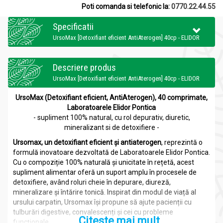
Poti comanda si telefonic la:
0770.22.44.55
Specificatii
UrsoMax [Detoxifiant eficient AntiAterogen] 40cp - ELIDOR
Descriere produs
UrsoMax [Detoxifiant eficient AntiAterogen] 40cp - ELIDOR
UrsoMax (Detoxifiant eficient, AntiAterogen), 40 comprimate,
Laboratoarele Elidor Pontica
- supliment 100% natural, cu rol depurativ, diuretic,
mineralizant si de detoxifiere -
Ursomax, un detoxifiant eficient și antiaterogen
, reprezintă o
formulă inovatoare dezvoltată de Laboratoarele Elidor Pontica.
Cu o compoziție 100% naturală și unicitate în rețetă, acest
supliment alimentar oferă un suport amplu în procesele de
detoxifiere, având roluri cheie în depurare, diureză,
mineralizare și întărire tonică. Inspirat din modul de viață al
ursului carpatin, Ursomax își propune să ajute pacienții cu
tulburări digestive, convalescenți și cei cu probleme
Citeste mai mult
funcționale.