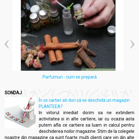
Indicații:
Profilaxia Aterosclerozei:
Previne acumularea de plăci
de aterom pe pereții arterelor.
Controlul Sindromului Metabolic:
Ajută la menținerea
unui metabolism sănătos și previne apariția neoplaziilor.
Probleme Tiroidiene:
Sprijină funcționarea tiroidiană în
cazuri de hipotiroidism sau hipertiroidism.
Diabet Zaharat Tip I și II:
Contribuie la menținerea
echilibrului glucozei în sânge.
Dislipidemie Mixtă:
Ajută în gestionarea nivelurilor
anormale de grăsimi din sânge.
Convalescență:
Potențează recuperarea după perioade
Parfumuri - cum se prepară
de boală sau intervenții chirurgicale.
Cure de Slăbire:
Susține procesul de slăbire în mod
SONDAJ
sănătos.
Edem asociat cu Hipertensiune Arterială:
Ajută la
În ce cartier ati dori să se deschidă un magazin
gestionarea retenției de lichide în contextul tensiunii
PLANTEEA?
arteriale crescute.
In viitorul imediat dorim sa ne extindem
Gută:
Contribuie la controlul nivelului de acid uric în
activitatea si in alte cartiere, iar cu ocazia asta
organism.
putem afla ce cartiere sa luam in calcul pentru
Pneumopatii:
Oferă suport în afecțiunile pulmonare.
deschiderea noilor magazine. Stim de la colegele
Hepatopatii:
Sprijină funcția hepatică și menține
noastre din magazine ca sunt foarte multi clienti care vin din alte