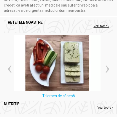
de viata, metabolism, varsta, stare de sanatate, etc Daca aveti sau
Mineralizant:
Asigură aportul necesar de minerale
credeti ca aveti afectiuni medicale sau suferiti vreo boala,
esențiale pentru echilibrul organismului.
adresati-va de urgenta medicului dumneavoastra.
Depurativ:
Contribuie la curățarea și detoxifierea
sistemului digestiv și circulator.
RETETELE NOASTRE:
Diuretic:
Favorizează eliminarea excesului de lichide din
Vezi toate »
organism.
Tonic:
Sprijină revitalizarea generală a organismului.
Hipotensor:
Ajută la menținerea unei tensiuni arteriale
sănătoase.
Vasodilatator:
Dilată vasele de sânge, facilitând
circulația și reducând tensiunea arterială.
Hipocolesterolemiant:
Contribuie la scăderea nivelului de
colesterol în sânge.
Hipoglicemiant:
Ajută la menținerea unui nivel adecvat al
glucozei în sânge.
Hemostatic:
Sprijină oprirea sângerărilor și menținerea
coagulării normale.
Stomahic:
Susține funcția stomacului și a tractului
Telemea de cânepă
digestiv.
Antihelmintic:
Ajută în combaterea infestării cu paraziți
NUTRITIE:
intestinali.
Vezi toate »
Tonic:
Contribuie la întărirea și revigorarea organismului.