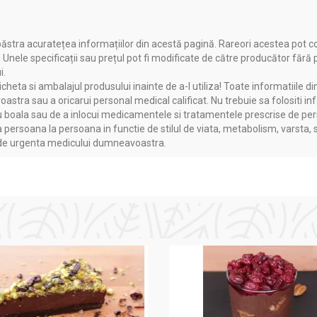
ăstra acuratețea informațiilor din acestă pagină. Rareori acestea pot c
. Unele specificații sau prețul pot fi modificate de către producător fără
i.
heta si ambalajul produsului inainte de a-l utiliza! Toate informatiile di
astra sau a oricarui personal medical calificat. Nu trebuie sa folositi in
boala sau de a inlocui medicamentele si tratamentele prescrise de persoa
a persoana la persoana in functie de stilul de viata, metabolism, varsta, 
a de urgenta medicului dumneavoastra.