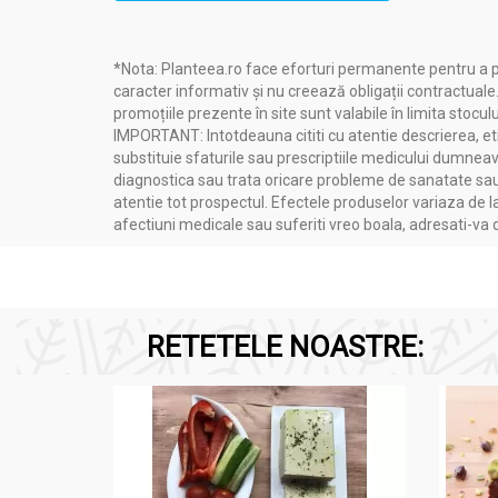
*Nota: Planteea.ro face eforturi permanente pentru a p
caracter informativ și nu creează obligații contractuale
promoțiile prezente în site sunt valabile în limita stoculu
IMPORTANT: Intotdeauna cititi cu atentie descrierea, etic
substituie sfaturile sau prescriptiile medicului dumneavo
diagnostica sau trata oricare probleme de sanatate sau 
atentie tot prospectul. Efectele produselor variaza de l
afectiuni medicale sau suferiti vreo boala, adresati-v
RETETELE NOASTRE: