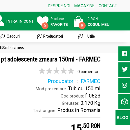
DESPRE NOI
MAGAZINE
CONTACT
Produse
0 RON
INTRA IN CONT
FAVORITE
COSUL MEU
0
0
Cadouri
Producatori
Utile
150ml - farmec
e pt adolescente zmeura 150ml - FARMEC
0 comentarii
Producatori
FARMEC
Tub cu 150 ml
Mod prezentare:
f-0823
Cod produs:
0.170 Kg
Greutate:
Produs in Romania
Țară origine:
BLOG
.
5
15
RON