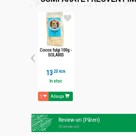
Nu se aplică pe pielea iritată, rănită, arsă de
Conține Tioglicolat şi substanţe alcaline! Resp
Cocos fulgi 100g -
SOLARIS
13
.
2
RON
In stoc
Adauga
Review-uri (Păreri)
(0 review-uri)