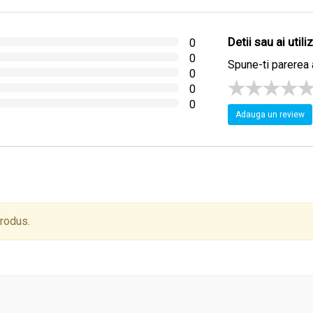
Detii sau ai util
0
0
Spune-ti parerea 
0
0
0
Adauga un review
produs.