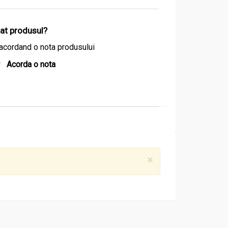
izat produsul?
acordand o nota produsului
Acorda o nota
×