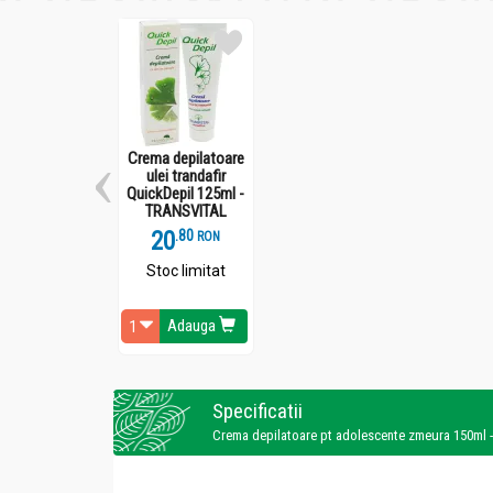
Crema depilatoare
ulei trandafir
QuickDepil 125ml -
TRANSVITAL
20
.
8
RON
Stoc limitat
Adauga
Specificatii
Crema depilatoare pt adolescente zmeura 150ml