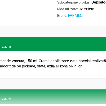
Depilato
Subcategorie produs:
uz extern
Mod utilizare:
FARMEC
Brand:
 - FARMEC
ract de zmeura, 150 ml.
Crema depilatoare este special realizată
edorit de pe picioare, braţe, axilă şi zona bikinilor.
 - FARMEC