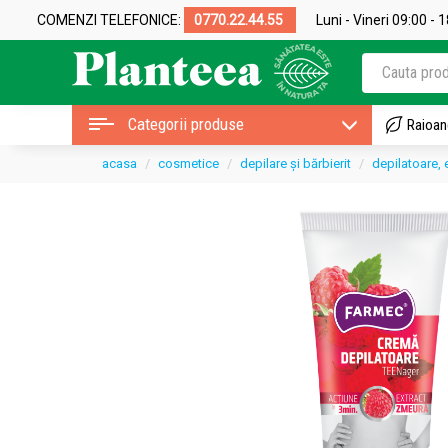
COMENZI TELEFONICE:
0770.22.44.55
Luni - Vineri 09:00 - 
Categorii produse
Raioan
acasa
cosmetice
depilare și bărbierit
depilatoare, 