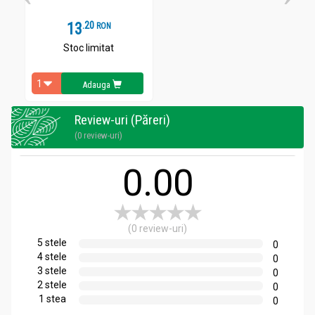
13
.
2
RON
Stoc limitat
Adauga
Review-uri (Păreri)
(0 review-uri)
0.00
(0 review-uri)
5 stele
0
4 stele
0
3 stele
0
2 stele
0
1 stea
0