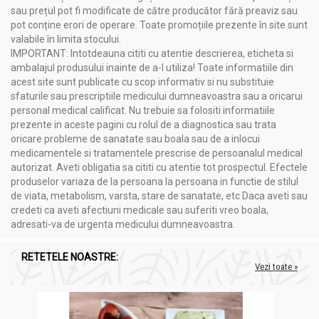
sau prețul pot fi modificate de către producător fără preaviz sau
pot conține erori de operare. Toate promoțiile prezente în site sunt
valabile în limita stocului.
IMPORTANT: Intotdeauna cititi cu atentie descrierea, eticheta si
ambalajul produsului inainte de a-l utiliza! Toate informatiile din
acest site sunt publicate cu scop informativ si nu substituie
sfaturile sau prescriptiile medicului dumneavoastra sau a oricarui
personal medical calificat. Nu trebuie sa folositi informatiile
prezente in aceste pagini cu rolul de a diagnostica sau trata
oricare probleme de sanatate sau boala sau de a inlocui
medicamentele si tratamentele prescrise de persoanalul medical
autorizat. Aveti obligatia sa cititi cu atentie tot prospectul. Efectele
produselor variaza de la persoana la persoana in functie de stilul
de viata, metabolism, varsta, stare de sanatate, etc Daca aveti sau
credeti ca aveti afectiuni medicale sau suferiti vreo boala,
adresati-va de urgenta medicului dumneavoastra.
RETETELE NOASTRE:
Vezi toate »