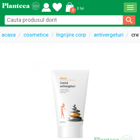
Togg
0 lei
0
navi
acasa
cosmetice
îngrijire corp
antivergeturi
cre