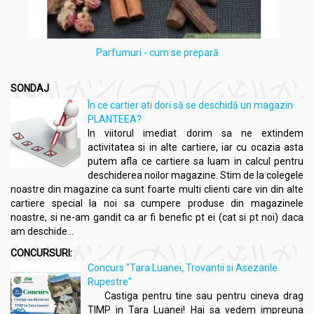
Parfumuri - cum se prepară
SONDAJ
În ce cartier ati dori să se deschidă un magazin
PLANTEEA?
In viitorul imediat dorim sa ne extindem
activitatea si in alte cartiere, iar cu ocazia asta
putem afla ce cartiere sa luam in calcul pentru
deschiderea noilor magazine. Stim de la colegele
noastre din magazine ca sunt foarte multi clienti care vin din alte
cartiere special la noi sa cumpere produse din magazinele
noastre, si ne-am gandit ca ar fi benefic pt ei (cat si pt noi) daca
am deschide...
CONCURSURI:
Concurs "Tara Luanei, Trovantii si Asezarile
Rupestre"
Castiga pentru tine sau pentru cineva drag
TIMP in Tara Luanei! Hai sa vedem impreuna