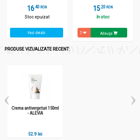
16
.
4
15
.
2
RON
RON
Stoc epuizat
In stoc
Vezi detalii
Adauga
PRODUSE VIZUALIZATE RECENT:
Crema antivergeturi 150ml
- ALEVIA
52.9 lei