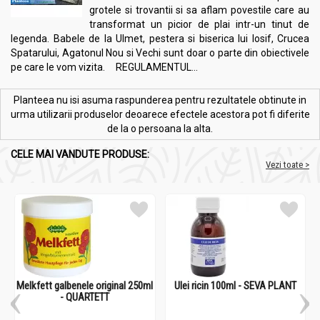
grotele si trovantii si sa aflam povestile care au
transformat un picior de plai intr-un tinut de
legenda. Babele de la Ulmet, pestera si biserica lui Iosif, Crucea
Spatarului, Agatonul Nou si Vechi sunt doar o parte din obiectivele
pe care le vom vizita. REGULAMENTUL...
Planteea nu isi asuma raspunderea pentru rezultatele obtinute in
urma utilizarii produselor deoarece efectele acestora pot fi diferite
de la o persoana la alta.
CELE MAI VANDUTE PRODUSE:
Vezi toate >
Melkfett galbenele original 250ml
Ulei ricin 100ml - SEVA PLANT
- QUARTETT