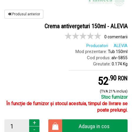
Produsul anterior
Crema antivergeturi 150ml - ALEVIA
0 comentarii
Producatori
ALEVIA
Mod prezentare:
Tub 150ml
Cod produs:
alv-5855
Greutate:
0.174 Kg
.
9
52
RON
(TVA 21% inclus)
Stoc furnizor
În funcție de furnizor și stocul acestuia, timpul de livrare se
poate prelungi.
+
Adauga in cos
-