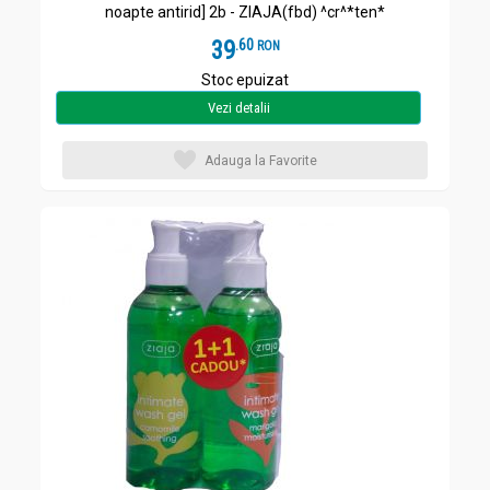
noapte antirid] 2b - ZIAJA(fbd) ^cr^*ten*
39
.
6
RON
Stoc epuizat
Vezi detalii
Adauga la Favorite