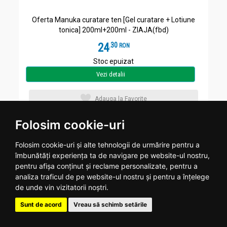
Oferta Manuka curatare ten [Gel curatare + Lotiune
tonica] 200ml+200ml - ZIAJA(fbd)
24
.
3
RON
Stoc epuizat
Vezi detalii
Adauga la Favorite
Folosim cookie-uri
Folosim cookie-uri și alte tehnologii de urmărire pentru a
îmbunătăți experiența ta de navigare pe website-ul nostru,
pentru afișa conținut și reclame personalizate, pentru a
analiza traficul de pe website-ul nostru și pentru a înțelege
de unde vin vizitatorii noștri.
Sunt de acord
Vreau să schimb setările