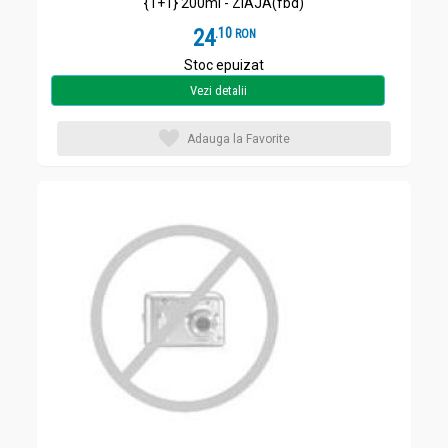
{1+1} 200ml - ZIAJA(fbd)
24
.
1
RON
Stoc epuizat
Vezi detalii
Adauga la Favorite