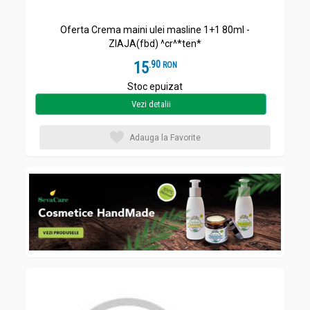
Oferta Crema maini ulei masline 1+1 80ml -
ZIAJA(fbd) ^cr^*ten*
15
.
9
RON
Stoc epuizat
Vezi detalii
Adauga la Favorite