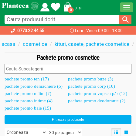
Togg
0 lei
0
navi
0770.22.44.55
Luni - Vineri 09:00 - 18:00
acasa
cosmetice
kituri, casete, pachete cosmetice
Pachete promo cosmetice
pachete promo ten (17)
pachete promo buze (3)
pachete promo demachiere (6)
pachete promo corp (10)
pachete promo mâini (7)
pachete promo vopsea păr (12)
pachete promo intime (4)
pachete promo deodorante (2)
pachete promo baie (15)
Filtreaza produsele