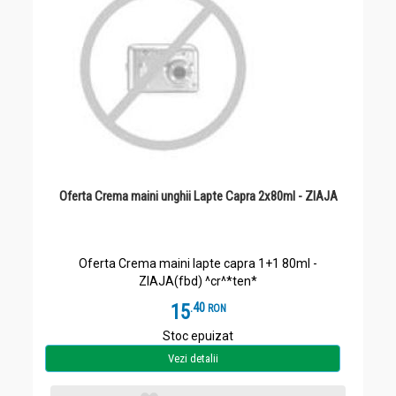
Oferta Crema maini unghii Lapte Capra 2x80ml - ZIAJA
Oferta Crema maini lapte capra 1+1 80ml -
ZIAJA(fbd) ^cr^*ten*
15
.
4
RON
Stoc epuizat
Vezi detalii