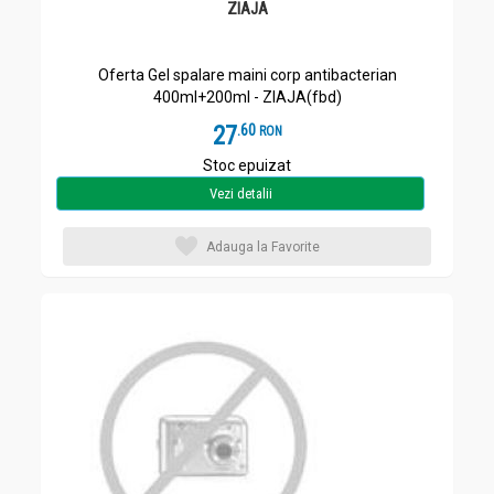
ZIAJA
Oferta Gel spalare maini corp antibacterian
400ml+200ml - ZIAJA(fbd)
27
.
6
RON
Stoc epuizat
Vezi detalii
Adauga la Favorite