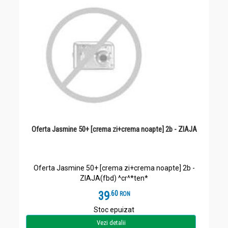
Oferta Jasmine 50+ [crema zi+crema noapte] 2b - ZIAJA
Oferta Jasmine 50+ [crema zi+crema noapte] 2b -
ZIAJA(fbd) ^cr^*ten*
39
.
6
RON
Stoc epuizat
Vezi detalii