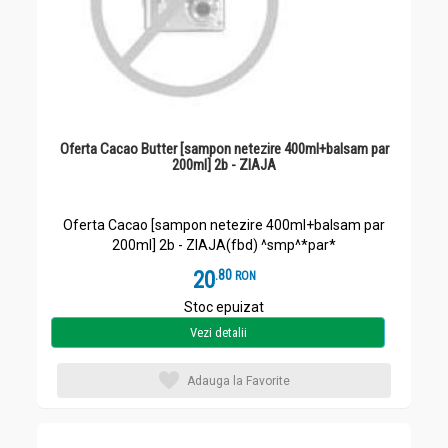
Oferta Cacao Butter [sampon netezire 400ml+balsam par
200ml] 2b - ZIAJA
Oferta Cacao [sampon netezire 400ml+balsam par
200ml] 2b - ZIAJA(fbd) ^smp^*par*
20
.
8
RON
Stoc epuizat
Vezi detalii
Adauga la Favorite