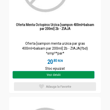
Oferta Menta Octopirox Urzica [sampon 400ml+balsam
par 200ml] 2b - ZIAJA
Oferta [sampon menta urzica par gras
400ml+balsam par 200ml] 2b - ZIAJA(fbd)
^smp^*par*
20
.
8
RON
Stoc epuizat
Vezi detalii
Adauga la Favorite