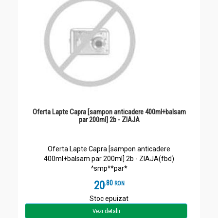
Oferta Lapte Capra [sampon anticadere 400ml+balsam
par 200ml] 2b - ZIAJA
Oferta Lapte Capra [sampon anticadere
400ml+balsam par 200ml] 2b - ZIAJA(fbd)
^smp^*par*
20
.
8
RON
Stoc epuizat
Vezi detalii