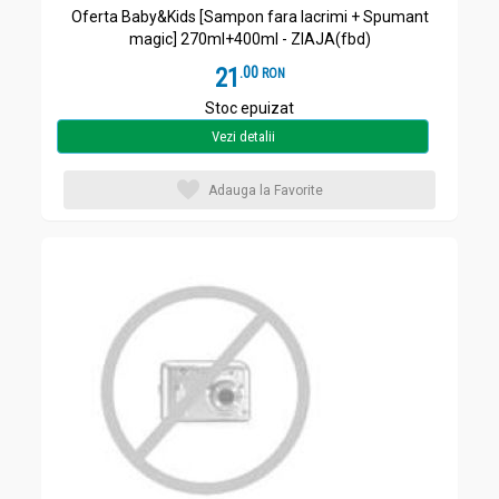
Oferta Baby&Kids [Sampon fara lacrimi + Spumant
magic] 270ml+400ml - ZIAJA(fbd)
21
.
0
RON
Stoc epuizat
Vezi detalii
Adauga la Favorite