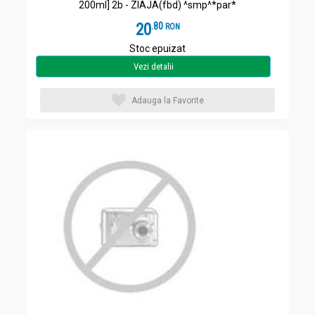
200ml] 2b - ZIAJA(fbd) ^smp^*par*
20
.
8
RON
Stoc epuizat
Vezi detalii
Adauga la Favorite