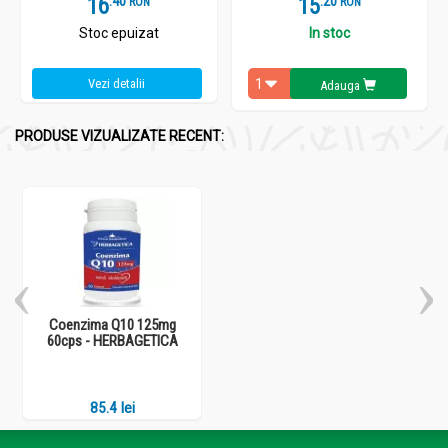
16
.
4
15
.
2
RON
RON
Stoc epuizat
In stoc
Vezi detalii
Adauga
PRODUSE VIZUALIZATE RECENT:
Coenzima Q10 125mg
60cps - HERBAGETICA
85.4 lei