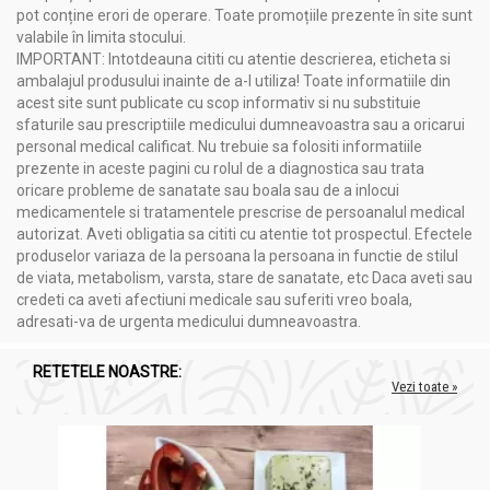
pot conține erori de operare. Toate promoțiile prezente în site sunt
valabile în limita stocului.
IMPORTANT: Intotdeauna cititi cu atentie descrierea, eticheta si
ambalajul produsului inainte de a-l utiliza! Toate informatiile din
acest site sunt publicate cu scop informativ si nu substituie
sfaturile sau prescriptiile medicului dumneavoastra sau a oricarui
personal medical calificat. Nu trebuie sa folositi informatiile
prezente in aceste pagini cu rolul de a diagnostica sau trata
oricare probleme de sanatate sau boala sau de a inlocui
medicamentele si tratamentele prescrise de persoanalul medical
autorizat. Aveti obligatia sa cititi cu atentie tot prospectul. Efectele
produselor variaza de la persoana la persoana in functie de stilul
de viata, metabolism, varsta, stare de sanatate, etc Daca aveti sau
credeti ca aveti afectiuni medicale sau suferiti vreo boala,
adresati-va de urgenta medicului dumneavoastra.
RETETELE NOASTRE:
Vezi toate »