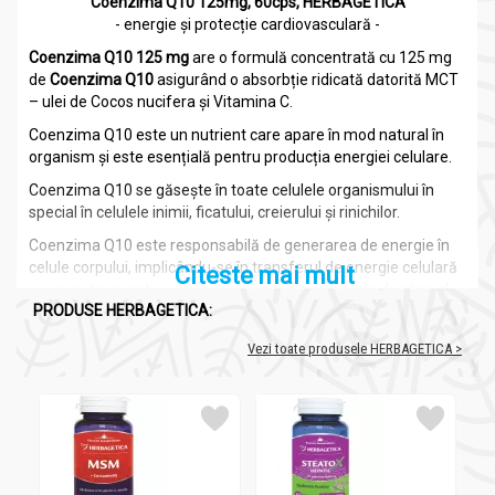
Coenzima Q10 125mg, 60cps, HERBAGETICA
- energie și protecție cardiovasculară -
Coenzima Q10 125 mg
are o formulă concentrată cu 125 mg
de
Coenzima Q10
asigurând o absorbție ridicată datorită MCT
– ulei de Cocos nucifera și Vitamina C.
Coenzima Q10 este un nutrient care apare în mod natural în
organism și este esențială pentru producția energiei celulare.
Coenzima Q10 se găsește în toate celulele organismului în
special în celulele inimii, ficatului, creierului și rinichilor.
Coenzima Q10 este responsabilă de generarea de energie în
celule corpului, implicându-se în transferul de energie celulară
Citeste mai mult
și servește ca antioxidant pentru a proteja celulele de stresul
PRODUSE HERBAGETICA:
oxidativ.
O dată cu înaintarea în vârstă și datorită apariției unor afecțiuni
Vezi toate produsele HERBAGETICA >
medicale, nivelul de Coenzima Q10 scade semnificativ.
Nivelul scăzut de Coenzima Q10 poate fi asociat cu boli
precum boli cardiace, cancerul, diabetul, precum și cu
tulburările neurodegenerative.