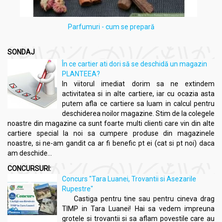
Parfumuri - cum se prepară
SONDAJ
În ce cartier ati dori să se deschidă un magazin
PLANTEEA?
In viitorul imediat dorim sa ne extindem
activitatea si in alte cartiere, iar cu ocazia asta
putem afla ce cartiere sa luam in calcul pentru
deschiderea noilor magazine. Stim de la colegele
noastre din magazine ca sunt foarte multi clienti care vin din alte
cartiere special la noi sa cumpere produse din magazinele
noastre, si ne-am gandit ca ar fi benefic pt ei (cat si pt noi) daca
am deschide...
CONCURSURI:
Concurs "Tara Luanei, Trovantii si Asezarile
Rupestre"
Castiga pentru tine sau pentru cineva drag
TIMP in Tara Luanei! Hai sa vedem impreuna
grotele si trovantii si sa aflam povestile care au