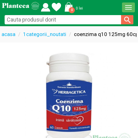
Togg
0 lei
0
navi
acasa
1categorii_noutati
coenzima q10 125mg 60cps