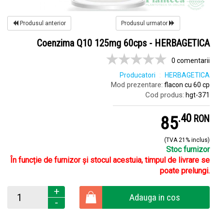
Produsul anterior
Produsul urmator
Coenzima Q10 125mg 60cps - HERBAGETICA
0 comentarii
Producatori
HERBAGETICA
Mod prezentare:
flacon cu 60 cp
Cod produs:
hgt-371
.
4
85
RON
(TVA 21% inclus)
Stoc furnizor
În funcție de furnizor și stocul acestuia, timpul de livrare se
poate prelungi.
+
Adauga in cos
-