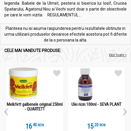
legenda. Babele de la Ulmet, pestera si biserica lui Iosif, Crucea
Spatarului, Agatonul Nou si Vechi sunt doar o parte din obiectivele
pe care le vom vizita. REGULAMENTUL...
Planteea nu isi asuma raspunderea pentru rezultatele obtinute in
urma utilizarii produselor deoarece efectele acestora pot fi diferite
de la o persoana la alta.
CELE MAI VANDUTE PRODUSE:
Vezi toate >
Melkfett galbenele original 250ml
Ulei ricin 100ml - SEVA PLANT
- QUARTETT
16
.
4
15
.
2
RON
RON