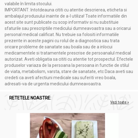
valabile în limita stocului.
IMPORTANT: Intotdeauna cititi cu atentie descrierea, eticheta si
ambalajul produsului inainte de a-l utiliza! Toate informatiile din
acest site sunt publicate cu scop informativ si nu substituie
sfaturile sau prescriptiile medicului dumneavoastra sau a oricarui
personal medical calificat. Nu trebuie sa folositi informatiile
prezente in aceste pagini cu rolul de a diagnostica sau trata
oricare probleme de sanatate sau boala sau de a inlocui
medicamentele si tratamentele prescrise de persoanalul medical
autorizat. Aveti obligatia sa cititi cu atentie tot prospectul. Efectele
produselor variaza de la persoana la persoana in functie de stilul
de viata, metabolism, varsta, stare de sanatate, etc Daca aveti sau
credeti ca aveti afectiuni medicale sau suferiti vreo boala,
adresati-va de urgenta medicului dumneavoastra.
RETETELE NOASTRE:
Vezi toate »