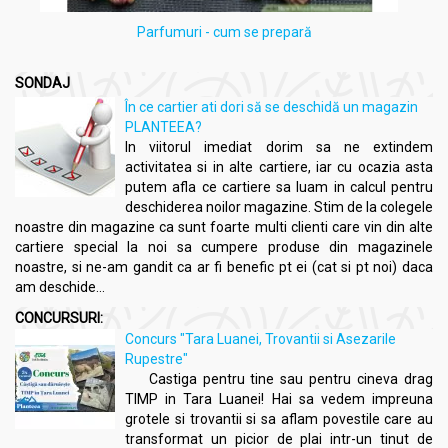
Parfumuri - cum se prepară
SONDAJ
În ce cartier ati dori să se deschidă un magazin
PLANTEEA?
In viitorul imediat dorim sa ne extindem
activitatea si in alte cartiere, iar cu ocazia asta
putem afla ce cartiere sa luam in calcul pentru
deschiderea noilor magazine. Stim de la colegele
noastre din magazine ca sunt foarte multi clienti care vin din alte
cartiere special la noi sa cumpere produse din magazinele
noastre, si ne-am gandit ca ar fi benefic pt ei (cat si pt noi) daca
am deschide...
CONCURSURI:
Concurs "Tara Luanei, Trovantii si Asezarile
Rupestre"
Castiga pentru tine sau pentru cineva drag
TIMP in Tara Luanei! Hai sa vedem impreuna
grotele si trovantii si sa aflam povestile care au
transformat un picior de plai intr-un tinut de