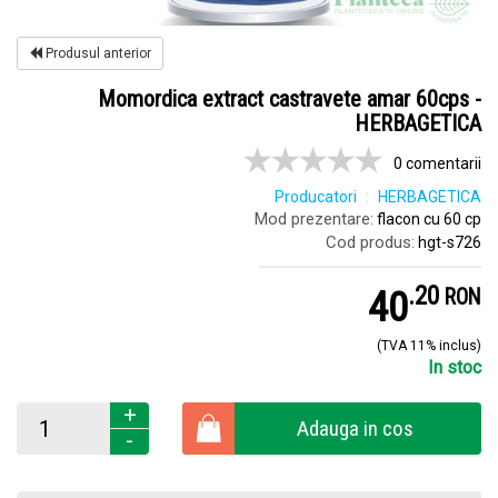
Produsul anterior
Momordica extract castravete amar 60cps -
HERBAGETICA
0 comentarii
Producatori
HERBAGETICA
Mod prezentare:
flacon cu 60 cp
Cod produs:
hgt-s726
.
2
40
RON
(TVA 11% inclus)
In stoc
+
Adauga in cos
-