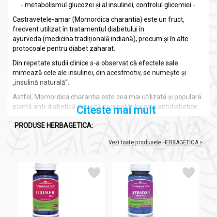
- metabolismul glucozei și al insulinei, controlul glicemiei -
Castravetele-amar (Momordica charantia) este un fruct,
frecvent utilizat în tratamentul diabetului în
ayurveda (medicina tradițională indiană), precum și în alte
protocoale pentru diabet zaharat.
Din repetate studii clinice s-a observat că efectele sale
mimează cele ale insulinei, din acestmotiv, se numește și
„insulină naturală”.
Astfel, Momordica charantia este cea mai utilizată și populară
plantă anti-diabetică datorită proprietăților sale antidiabetice.
Citeste mai mult
PRODUSE HERBAGETICA:
ingrediente:
Vezi toate produsele HERBAGETICA >
Momordica extract castravete amar 60cps - HERBAGETICA
Extract din fructe de Castravete-amar (Momordica
450
charantia) standardizat cu 3% principii amare
mg