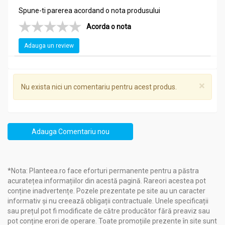
Spune-ti parerea acordand o nota produsului
Acorda o nota
Adauga un review
×
Nu exista nici un comentariu pentru acest produs.
Adauga Comentariu nou
*Nota: Planteea.ro face eforturi permanente pentru a păstra
acuratețea informațiilor din acestă pagină. Rareori acestea pot
conține inadvertențe. Pozele prezentate pe site au un caracter
informativ și nu creează obligații contractuale. Unele specificații
sau prețul pot fi modificate de către producător fără preaviz sau
pot conține erori de operare. Toate promoțiile prezente în site sunt