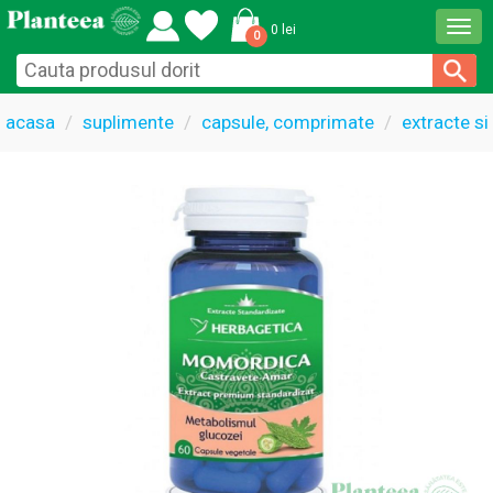
Togg
0 lei
0
navi
acasa
suplimente
capsule, comprimate
extracte si