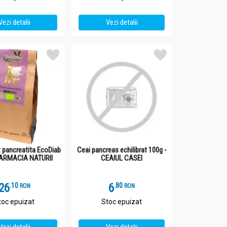
Vezi detalii
Vezi detalii
t pancreatita EcoDiab
Ceai pancreas echilibrat 100g -
FARMACIA NATURII
CEAIUL CASEI
26
.
1
6
.
8
RON
RON
toc epuizat
Stoc epuizat