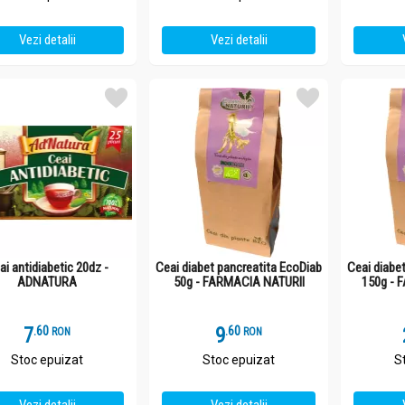
Vezi detalii
Vezi detalii
ai antidiabetic 20dz -
Ceai diabet pancreatita EcoDiab
Ceai diabe
ADNATURA
50g - FARMACIA NATURII
150g - 
7
.
6
9
.
6
RON
RON
Stoc epuizat
Stoc epuizat
S