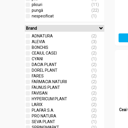
plicuri
(11)
pungă
(22)
nespecificat
(1)
Brand
ADNATURA
(2)
ALEVIA
(3)
BONCHIS
(2)
CEAIUL CASEI
(2)
CYANI
(1)
DACIA PLANT
(2)
DOREL PLANT
(1)
FARES
(2)
FARMACIA NATURII
(2)
FAUNUS PLANT
(2)
FAVISAN
(2)
HYPERICUM PLANT
(2)
LARIX
(2)
Ceai
PLAFAR S.A.
(2)
PRO NATURA
(2)
SEVA PLANT
(1)
SPRINGMARKT
(1)