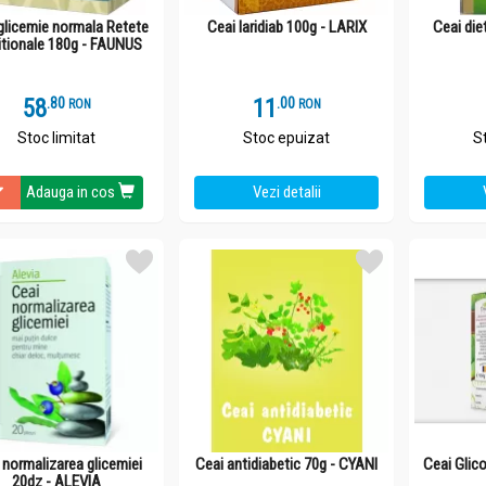
glicemie normala Retete
Ceai laridiab 100g - LARIX
Ceai die
itionale 180g - FAUNUS
58
.
8
11
.
0
RON
RON
Stoc limitat
Stoc epuizat
S
Adauga in cos
Vezi detalii
 normalizarea glicemiei
Ceai antidiabetic 70g - CYANI
Ceai Glic
20dz - ALEVIA