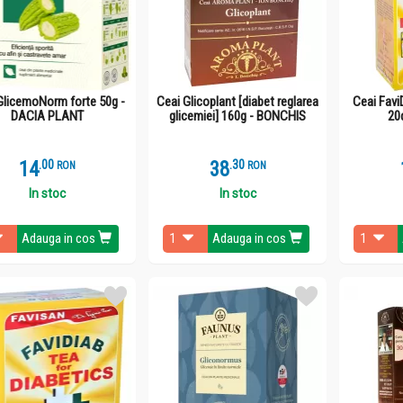
GlicemoNorm forte 50g -
Ceai Glicoplant [diabet reglarea
Ceai Favi
DACIA PLANT
glicemiei] 160g - BONCHIS
20
14
.
0
38
.
3
RON
RON
In stoc
In stoc
Adauga in cos
Adauga in cos