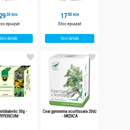
29
.
5
17
.
8
RON
RON
toc epuizat
Stoc epuizat
Vezi detalii
Vezi detalii
ntidiabetic 30g -
Ceai gymnema scortisoara 20dz
HYPERICUM
- MEDICA