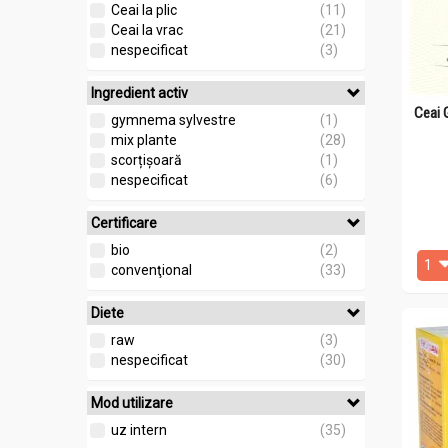
Ceai la plic
(11)
Ceai la vrac
(21)
nespecificat
(3)
Ingredient activ
Ceai 
gymnema sylvestre
(1)
mix plante
(28)
scorțișoară
(1)
nespecificat
(6)
Certificare
bio
(2)
convenţional
(33)
Diete
raw
(3)
nespecificat
(30)
Mod utilizare
uz intern
(35)