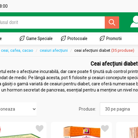
18:00
e
Game Speciale
Protocoale
Promotii
ceai, cafea, cacao
ceaiuri afecțiuni
ceai afecțiuni diabet
(35 produse)
Ceai afecțiuni diabet
tul este o afecțiune incurabilă, dar care poate fi ţinută sub control prin
at de medic. Pe lângă acesta, pot fi folosite și ceaiuri concepute specia
 găsiți o gamă variată de ceaiuri pentru diabet, care oferă numeroase b
i, un hormon secretat de pancreas, esențial pentru a menține un nivel norm
cientă, deoarece organismul lor dezvoltă rezistență. Polifenolii care se 
tejează organismul de inflamaţii și astfel pot preveni apariţia diabetulu
iabet este cel care conține numai ingrediente naturale. Puteți alege din 
Produse:
 eficiente ceaiuri pentru controlul glicemiei sunt ceaiul verde, ceaiul n
din diferite frunze de plante cu efect antidiabetic (brusture, cicoare, urzi
ată este de trei căni de ceai pe zi, alături de tratamentul stabilit de me
iabet au și alte efecte benefice pentru sănătate. Ele mențin o tensiune a