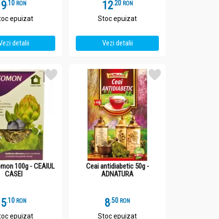
9
.
1
12
.
2
RON
RON
toc epuizat
Stoc epuizat
Vezi detalii
Vezi detalii
comon 100g - CEAIUL
Ceai antidiabetic 50g -
CASEI
ADNATURA
5
.
1
8
.
5
RON
RON
toc epuizat
Stoc epuizat