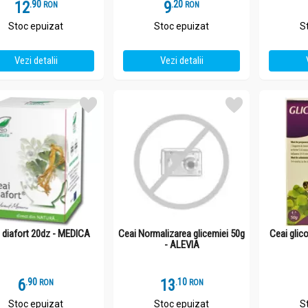
12
.
9
9
.
2
RON
RON
Stoc epuizat
Stoc epuizat
S
Vezi detalii
Vezi detalii
 diafort 20dz - MEDICA
Ceai Normalizarea glicemiei 50g
Ceai gli
- ALEVIA
6
.
9
13
.
1
RON
RON
Stoc epuizat
Stoc epuizat
S