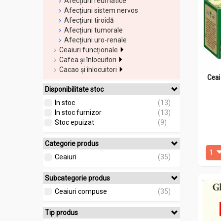
Afecțiuni reumatice
sânge și 
Afecțiuni sistem nervos
Afecțiuni tiroidă
Afecțiuni tumorale
Afecțiuni uro-renale
Ceaiuri funcționale
Cafea și înlocuitori
Cacao și înlocuitori
Ceai
Disponibilitate stoc
In stoc
(13)
In stoc furnizor
(13)
Stoc epuizat
(9)
Categorie produs
Ceaiuri
(35)
Subcategorie produs
Ceaiuri compuse
(35)
Tip produs