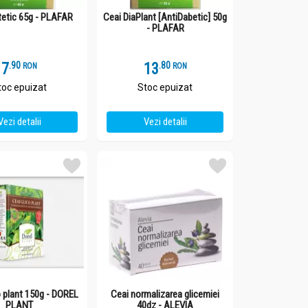
tetic 65g - PLAFAR
Ceai DiaPlant [AntiDabetic] 50g
- PLAFAR
7
.
9
13
.
8
RON
RON
toc epuizat
Stoc epuizat
Vezi detalii
Vezi detalii
o plant 150g - DOREL
Ceai normalizarea glicemiei
PLANT
40dz - ALEVIA