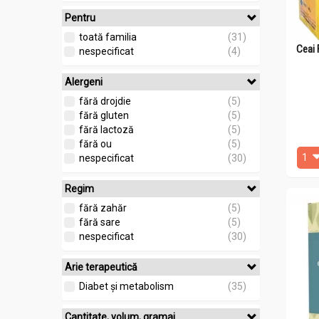
Pentru
toată familia
(31)
Ceai 
nespecificat
(4)
Alergeni
fără drojdie
(5)
fără gluten
(5)
fără lactoză
(5)
fără ou
(5)
nespecificat
(30)
Regim
fără zahăr
(5)
fără sare
(5)
nespecificat
(30)
Arie terapeutică
Diabet și metabolism
(35)
Cantitate, volum, gramaj