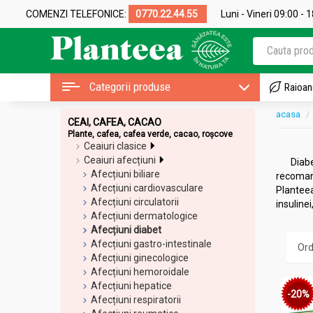
COMENZI TELEFONICE:
0770.22.44.55
Luni - Vineri 09:00 - 
Categorii produse
Raioan
acasa
CEAI, CAFEA, CACAO
Plante, cafea, cafea verde, cacao, roșcove
Ceaiuri clasice
Ceaiuri afecțiuni
Diabe
Afecțiuni biliare
recomand
Afecțiuni cardiovasculare
Planteea
Afecțiuni circulatorii
insuline
Afecțiuni dermatologice
este efi
Afecțiuni diabet
care pro
Afecțiuni gastro-intestinale
pentru d
Afecțiuni ginecologice
Cele mai
Afecțiuni hemoroidale
alcătuit 
Afecțiuni hepatice
recomand
-20%
Afecțiuni respiratorii
pentru d