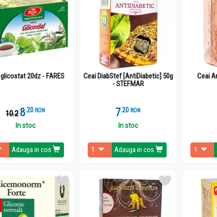
scad riscul apariției bolilor cardiovasculare şi cancerului.
 glicostat 20dz - FARES
Ceai DiabStef [AntiDiabetic] 50g
Ceai An
- STEFMAR
8
.
2
7
.
2
RON
RON
10.2
In stoc
In stoc
Adauga in cos
Adauga in cos