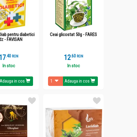
Diab pentru diabetici
Ceai glicostat 50g - FARES
dz - FAVISAN
17
.
4
12
.
6
RON
RON
In stoc
In stoc
Adauga in cos
Adauga in cos