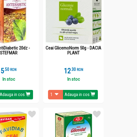
tiDiabetic 20dz -
Ceai GlicemoNorm 50g - DACIA
STEFMAR
PLANT
5
.
5
12
.
3
RON
RON
In stoc
In stoc
Adauga in cos
Adauga in cos