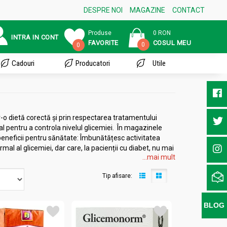
DESPRE NOI
MAGAZINE
CONTACT
Produse
0 RON
INTRA IN CONT
FAVORITE
COSUL MEU
0
0
Cadouri
Producatori
Utile
tr-o dietă corectă și prin respectarea tratamentului
l pentru a controla nivelul glicemiei. În magazinele
eneficii pentru sănătate: Îmbunătățesc activitatea
al al glicemiei, dar care, la pacienții cu diabet, nu mai
...mai mult
găsesc într-un ceai pentru pancreas conţin antioxidanţi,
i de tip 2 sau pot ameliora simptomele. Cel mai bun ceai
Tip afisare:
oferta noastră de ceai antidiabetic produsul preferat.
egru și ceaiul oolong. La acestea se adaugă un amestec
că, gențiană, afin, dud, salvie, nuc etc). Cantitatea
BLOG
dic. Ingredientele active din compoziția unui ceai
rterială sănătoasă, previn apariţia cheagurilor de