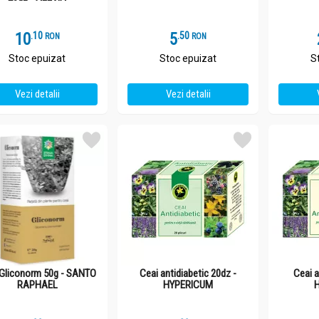
10
.
1
5
.
5
RON
RON
Stoc epuizat
Stoc epuizat
S
Vezi detalii
Vezi detalii
 Gliconorm 50g - SANTO
Ceai antidiabetic 20dz -
Ceai a
RAPHAEL
HYPERICUM