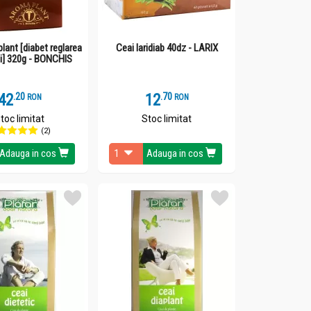
plant [diabet reglarea
Ceai laridiab 40dz - LARIX
ei] 320g - BONCHIS
42
.
2
12
.
7
RON
RON
toc limitat
Stoc limitat
(2)
Adauga in cos
Adauga in cos