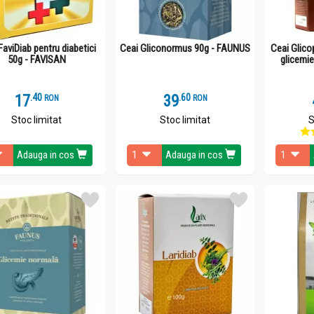
FaviDiab pentru diabetici
Ceai Gliconormus 90g - FAUNUS
Ceai Glico
50g - FAVISAN
glicemi
17
.
4
39
.
6
RON
RON
Stoc limitat
Stoc limitat
S
Adauga in cos
Adauga in cos