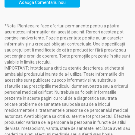
de antioxidanți (EGCG), flavonoide și L-teanină. Este utilizat
Adauga Comentariu nou
pentru îmbunătățirea funcției cerebrale, stimularea
metabolismului, susținerea procesului de slăbire și reducerea
riscului de boli cronice. Studiile moderne confirmă proprietățile
sale antioxidante, termogenice și neuroprotectoare
*Nota: Planteea.ro face eforturi permanente pentru a păstra
acuratețea informațiilor din acestă pagină. Rareori acestea pot
Proprietăți ingrediente active:
conține inadvertențe. Pozele prezentate pe site au un caracter
Catechine
: compuși antioxidanți cu rol în arderea
informativ și nu creează obligații contractuale. Unele specificații
grăsimilor și protecția celulară
sau prețul pot fi modificate de către producător fără preaviz sau
EGCG (epigalocatechin-galat)
: susține termogeneza și
pot conține erori de operare. Toate promoțiile prezente în site sunt
reduce pofta de mâncare
valabile în limita stocului.
Flavonoide și polifenoli
: contribuie la reducerea
IMPORTANT: Intotdeauna cititi cu atentie descrierea, eticheta si
inflamațiilor și îmbunătățirea funcției vasculare
ambalajul produsului inainte de a-l utiliza! Toate informatiile din
Cofeină naturală
: stimulează concentrarea și energia
acest site sunt publicate cu scop informativ si nu substituie
Teanina
: aminoacid care favorizează relaxarea fără
sfaturile sau prescriptiile medicului dumneavoastra sau a oricarui
somnolență
personal medical calificat. Nu trebuie sa folositi informatiile
Minerale esențiale: calciu, zinc, fier, mangan
– implicate
prezente in aceste pagini cu rolul de a diagnostica sau trata
în procese metabolice
oricare probleme de sanatate sau boala sau de a inlocui
medicamentele si tratamentele prescrise de persoanalul medical
O infuzie terapeutică
de tradiție, esențială într-un stil de viață
autorizat. Aveti obligatia sa cititi cu atentie tot prospectul. Efectele
echilibrat, care oferă energie, detoxifiere și susținere naturală
produselor variaza de la persoana la persoana in functie de stilul
pentru minte și trup.
de viata, metabolism, varsta, stare de sanatate, etc Daca aveti sau
credeti ca aveti afectiuni medicale sau suferiti vreo boala,