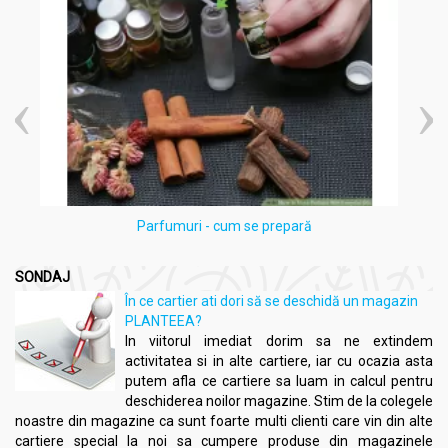
Compania pune accent pe calitatea și puritatea materiilor
prime, garantând că acestea provin din zone nepoluate.
AromaPlant se bazează pe o tradiție îndelungată de utilizare a
plantelor medicinale, oferind o gamă variată de remedii
naturiste sub formă de ceaiuri, tincturi și alte produse
fitoterapeutice.
Planteea
, o sursă de încredere în domeniul nutriției și sănătății,
recomandă cu încredere produsele
Bonchis
pentru calitatea lor
superioară și angajamentul față de sănătatea consumatorilor.
Parfumuri - cum se prepară
Compozitie
SONDAJ
Ceai verde 20dz - BONCHIS
În ce cartier ati dori să se deschidă un magazin
PLANTEEA?
Ceai verde (Camelia sinensis) 100%
In viitorul imediat dorim sa ne extindem
activitatea si in alte cartiere, iar cu ocazia asta
putem afla ce cartiere sa luam in calcul pentru
deschiderea noilor magazine. Stim de la colegele
noastre din magazine ca sunt foarte multi clienti care vin din alte
Nu conține
: pesticide, coloranți, aditivi, conservanți sau arome.
cartiere special la noi sa cumpere produse din magazinele