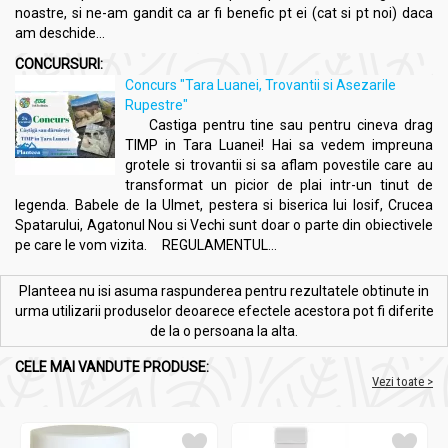
Veste bună!
: fiecare plic conține
3g
de ceai -
Dublu
față de
noastre, si ne-am gandit ca ar fi benefic pt ei (cat si pt noi) daca
plicurile obișnuite!
am deschide...
CONCURSURI:
Concurs "Tara Luanei, Trovantii si Asezarile
Produs
100% românesc.
Rupestre"
Castiga pentru tine sau pentru cineva drag
TIMP in Tara Luanei! Hai sa vedem impreuna
grotele si trovantii si sa aflam povestile care au
Acțiuni și Recomandări:
transformat un picior de plai intr-un tinut de
Ceai verde 20dz - BONCHIS
legenda. Babele de la Ulmet, pestera si biserica lui Iosif, Crucea
Spatarului, Agatonul Nou si Vechi sunt doar o parte din obiectivele
Beneficii:
pe care le vom vizita. REGULAMENTUL...
Stimulează metabolismul și ajută în procesul de slăbire
Reduce pofta de mâncare și susține controlul greutății
Planteea nu isi asuma raspunderea pentru rezultatele obtinute in
Îmbunătățește funcționarea creierului și capacitatea de
urma utilizarii produselor deoarece efectele acestora pot fi diferite
concentrare
de la o persoana la alta.
Are efect antioxidant puternic, protejând celulele de
stresul oxidativ
CELE MAI VANDUTE PRODUSE:
Sprijină sănătatea cardiovasculară și reduce colesterolul
Vezi toate >
Contribuie la menținerea unei tensiuni arteriale
echilibrate
Îmbunătățește sănătatea pielii și susține regenerarea