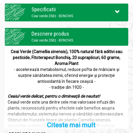
Specificatii
Ceai verde 20dz - BONCHIS
Descriere produs
Ceai verde 20dz - BONCHIS
Ceai Verde (Camellia sinensis), 100% natural fără aditivi sau
pesticide, Fitoterapeut Bonchiș, 20 supraplicuri, 60 grame,
Aroma Plant
- accelerează metabolismul, reduce pofta de mâncare și
susține sănătatea inimii, oferind energie și protecție
antioxidantă în fiecare ceașcă -
- tradiție din 1920 -
Ceaiul verde delicat, pentru o dimineață de neuitat!
Ceaiul verde este una dintre cele mai valoroase infuzii din
plante, recunoscută pentru efectele sale benefice asupra
metabolismului, sistemului nervos și sănătății cardiovasculare.
Obținut din frunzele tinere ale plantei Camellia sinensis,
Citeste mai mult
neoxidate și minim procesate, acest produs 100% natural
păstrează intacte proprietățile antioxidante și nutritive. Ceaiul