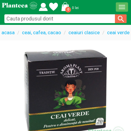
Togg
0 lei
0
navi
acasa
ceai, cafea, cacao
ceaiuri clasice
ceai verde