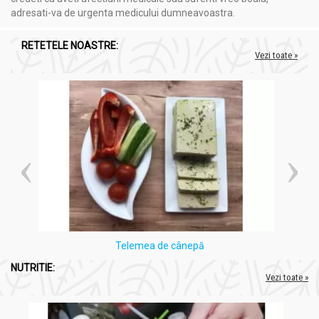
adresati-va de urgenta medicului dumneavoastra.
RETETELE NOASTRE:
Vezi toate »
AromaPlantBonchiș
este un brand dedicat promovării
produselor naturiste obținute din plante cultivate în mod
ecologic.
Telemea de cânepă
NUTRITIE:
Vezi toate »