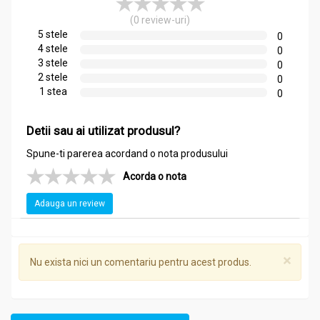
complexe, Camellia sinensis este una dintre cele mai valoroase
(0 review-uri)
plante folosite în fitoterapia tradițională și modernă.
5 stele
0
Ceaiul verde
este obținut din frunzele plantei Camellia
4 stele
0
sinensis, fiind cunoscut de peste 4000 de ani pentru efectele
3 stele
0
sale benefice.
2 stele
0
1 stea
0
Detii sau ai utilizat produsul?
Spune-ti parerea acordand o nota produsului
Acorda o nota
Adauga un review
×
Nu exista nici un comentariu pentru acest produs.
Originar din China și Japonia, este consumat zilnic pentru
susținerea longevității și sănătății cardiovasculare.
Nefermentat și minim procesat, păstrează un conținut ridicat