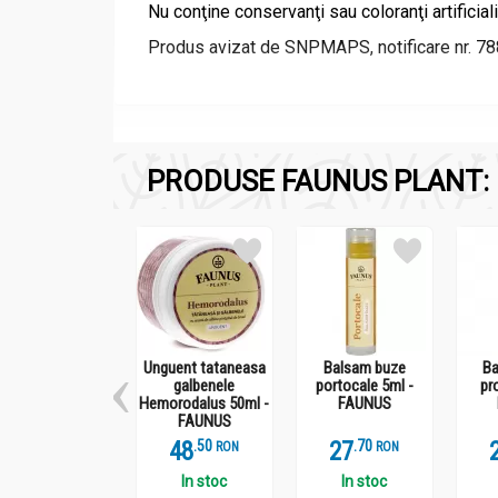
Nu conţine conservanţi sau coloranţi artificiali
Produs avizat de SNPMAPS, notificare nr. 7
PRODUSE FAUNUS PLANT:
Ingrediente:
Ceai Circulatorus 90g - FAUNUS
Păducel (Crataegus monogyna) flori, fr
Talpa-gâștei (Leonurus cardiaca) părți 
Coada-calului (Equisetum arvense) părț
Coada-şoricelului (Achillea millefolium)
Mușețel (Matricaria chamomilla) flori (1
Unguent tataneasa
Balsam buze
Ba
galbenele
portocale 5ml -
pr
Valeriană (Valeriana officinalis) rădăcin
Hemorodalus 50ml -
FAUNUS
FAUNUS
48
.
5
27
.
7
RON
RON
In stoc
In stoc