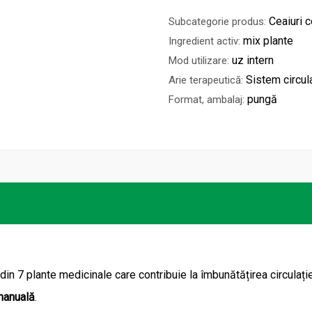
Ceaiuri
Subcategorie produs:
mix plante
Ingredient activ:
uz intern
Mod utilizare:
Sistem circul
Arie terapeutică:
pungă
Format, ambalaj:
n 7 plante medicinale care contribuie la îmbunătățirea circulați
manuală
.