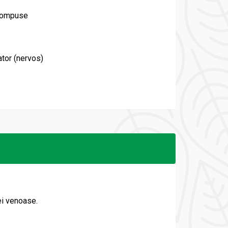
 compuse
ator (nervos)
ei venoase.