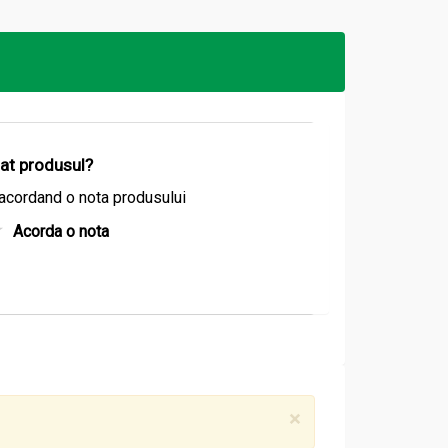
izat produsul?
acordand o nota produsului
Acorda o nota
a temperatura camerei, apoi se strecoară.
×