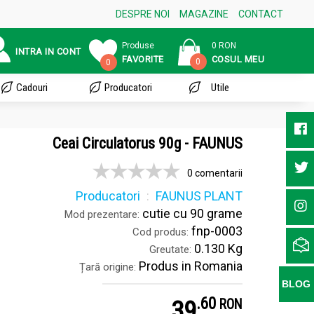
DESPRE NOI
MAGAZINE
CONTACT
Produse
0 RON
INTRA IN CONT
FAVORITE
COSUL MEU
0
0
Cadouri
Producatori
Utile
Ceai Circulatorus 90g - FAUNUS
0 comentarii
Producatori
FAUNUS PLANT
cutie cu 90 grame
Mod prezentare:
fnp-0003
Cod produs:
0.130 Kg
Greutate:
Produs in Romania
Țară origine:
BLOG
.
6
39
RON