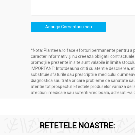
Pentru rezultate superioare, se recomandă f
Adauga Comentariu nou
*Nota: Planteea.ro face eforturi permanente pentru a p
caracter informativ și nu creează obligații contractuale
promoțiile prezente în site sunt valabile în limita stoculu
IMPORTANT: Intotdeauna cititi cu atentie descrierea, etic
substituie sfaturile sau prescriptiile medicului dumneavo
diagnostica sau trata oricare probleme de sanatate sau 
atentie tot prospectul. Efectele produselor variaza de l
afectiuni medicale sau suferiti vreo boala, adresati-v
RETETELE NOASTRE: