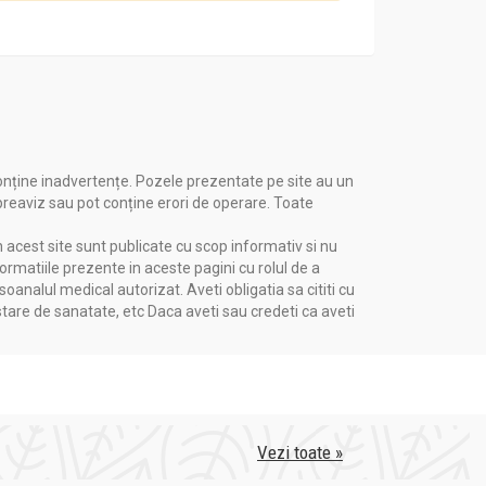
onține inadvertențe. Pozele prezentate pe site au un
 preaviz sau pot conține erori de operare. Toate
n acest site sunt publicate cu scop informativ si nu
formatiile prezente in aceste pagini cu rolul de a
nalul medical autorizat. Aveti obligatia sa cititi cu
stare de sanatate, etc Daca aveti sau credeti ca aveti
Vezi toate »