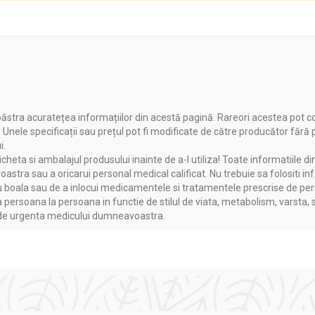
olosirea în asociere cu tinctura CIRCULATORUS.
ăstra acuratețea informațiilor din acestă pagină. Rareori acestea pot c
. Unele specificații sau prețul pot fi modificate de către producător fără
i.
heta si ambalajul produsului inainte de a-l utiliza! Toate informatiile di
astra sau a oricarui personal medical calificat. Nu trebuie sa folositi in
boala sau de a inlocui medicamentele si tratamentele prescrise de persoa
a persoana la persoana in functie de stilul de viata, metabolism, varsta, 
a de urgenta medicului dumneavoastra.