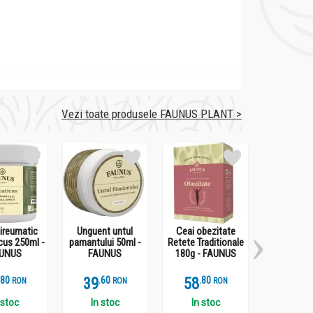
Vezi toate produsele FAUNUS PLANT >
tireumatic
Unguent untul
Ceai obezitate
Gel pic
cus 250ml -
pamantului 50ml -
Retete Traditionale
Veinosan 
UNUS
FAUNUS
180g - FAUNUS
FAUN
.
8
39
.
6
58
.
8
146
.
3
RON
RON
RON
 stoc
In stoc
In stoc
In st