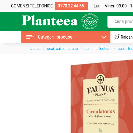
COMENZI TELEFONICE:
0770.22.44.55
Luni - Vineri 09:00 - 
Categorii produse
Raioan
acasa
ceai, cafea, cacao
ceaiuri afecțiuni
ceai afecț