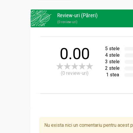
Review-uri (Păreri)
Contraindicatii
(0 review-uri)
Ceai Circulatorus 90g - FAUNUS
Sarcină, alăptare, alergie la oricare dintre c
0.00
5 stele
4 stele
3 stele
2 stele
(0 review-uri)
1 stea
Mod de administrare:
Ceai Circulatorus 90g - FAUNUS
Infuzie – se prepară din 2 linguriţe cu plant
Se bea câte o cană cu infuzie de 3 ori pe zi,
Durata unei cure obișnuite
este de 2-3 luni.
Nu exista nici un comentariu pentru acest 