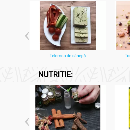
i Lămâie
Telemea de cânepă
To
NUTRITIE: