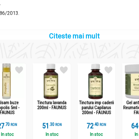
.
886/2013.
Citeste mai mult
unze (30%),
aeriene (30%),
i aeriene (10%),
 părți aeriene (10%),
0%),
lsam buze
Tinctura lavanda
Tinctura imp caderii
Gel an
opolis 5ml -
200ml - FAUNUS
parului Capilarus
Reumati
ă (10%).
FAUNUS
200ml - FAUNUS
FA
27
.
7
51
.
3
72
.
4
64
RON
RON
RON
In stoc
In stoc
In stoc
In