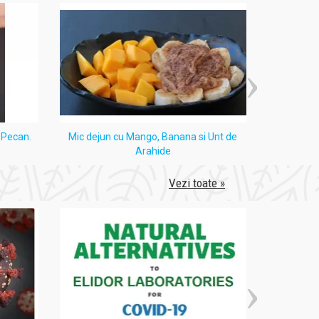
i Pecan.
Mic dejun cu Mango, Banana si Unt de
Tort
Arahide
Vezi toate »