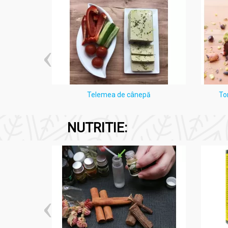
i Lămâie
Telemea de cânepă
To
NUTRITIE: