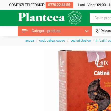
COMENZI TELEFONICE:
0770.22.44.55
Luni - Vineri 09:00 - 
Categorii produse
Raioan
acasa
ceai, cafea, cacao
ceaiuri clasice
infuzii fru