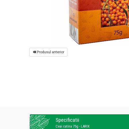
Produsul anterior
Specificatii
Ceai catina 75g - LARIX