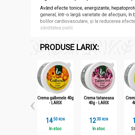
Având efecte tonice, energizante, hepatoprotect
general, într-o largă varietate de afecţiuni, în
bolilor cardiovasculare, şi la reducerea efecte
sănătatea pielii.
Activitatea antioxidantă este bine documentată
PRODUSE LARIX:
Studiile au investigat efectul imunomodulator a
Rezultatele au arătat că extractul de cătină a 
cătina este un imunomodulator eficient pentru 
Compozitie
Crema galbenele 40g
Crema tataneasa
Crem
- LARIX
40g - LARIX
4
Ceai catina 75g - LARIX
14
.
5
12
.
3
RON
RON
Hippophae fructus (fructe de catina)
In stoc
In stoc
St