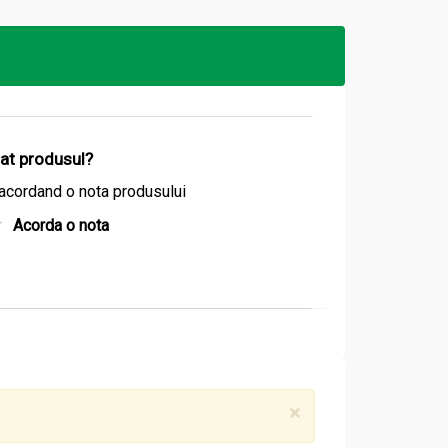
izat produsul?
acordand o nota produsului
Acorda o nota
×