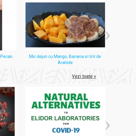
i Pecan.
Mic dejun cu Mango, Banana si Unt de
Tort
Arahide
Vezi toate »