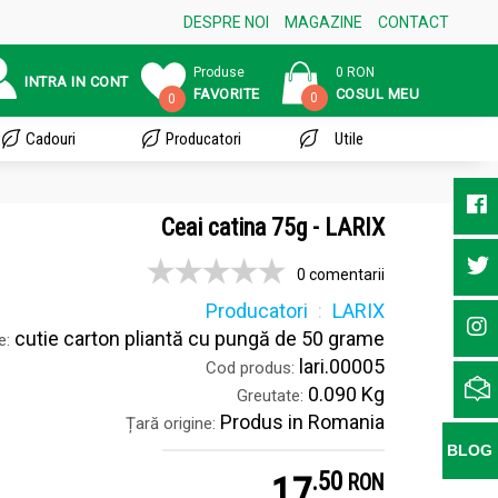
DESPRE NOI
MAGAZINE
CONTACT
Produse
0 RON
INTRA IN CONT
FAVORITE
COSUL MEU
0
0
Cadouri
Producatori
Utile
Ceai catina 75g - LARIX
0 comentarii
Producatori
LARIX
cutie carton pliantă cu pungă de 50 grame
e:
lari.00005
Cod produs:
0.090 Kg
Greutate:
Produs in Romania
Țară origine:
BLOG
.
5
17
RON