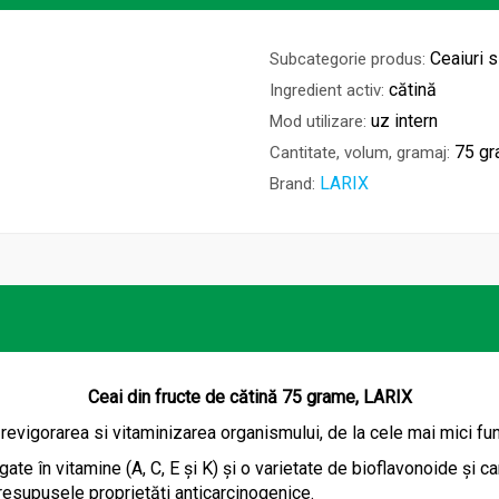
Ceaiuri 
Subcategorie produs:
cătină
Ingredient activ:
uz intern
Mod utilizare:
75 g
Cantitate, volum, gramaj:
LARIX
Brand:
Ceai din fructe de cătină 75 grame, LARIX
u revigorarea si vitaminizarea organismului, de la cele mai mici fu
gate în vitamine (A, C, E şi K) şi o varietate de bioflavonoide şi c
resupusele proprietăţi anticarcinogenice.