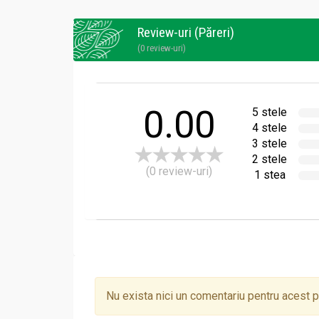
Review-uri (Păreri)
Mod preparare:
(0 review-uri)
La 1-2 lingurițe se adaugă o cana de 2
Se lasă la macerat 8-10 ore, apoi se fi
Se filtrează
Mod administrare:
0.00
5 stele
4 stele
se beau 3 ceaiuri pe zi, neîndulcite, cu 
3 stele
2 stele
(0 review-uri)
1 stea
Nu exista nici un comentariu pentru acest 