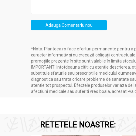
Adauga Comentariu nou
*Nota: Planteea.ro face eforturi permanente pentru a p
caracter informativ și nu creează obligații contractuale
promoțiile prezente în site sunt valabile în limita stoculu
IMPORTANT: Intotdeauna cititi cu atentie descrierea, etic
substituie sfaturile sau prescriptiile medicului dumneavo
diagnostica sau trata oricare probleme de sanatate sau 
atentie tot prospectul. Efectele produselor variaza de l
afectiuni medicale sau suferiti vreo boala, adresati-v
RETETELE NOASTRE: