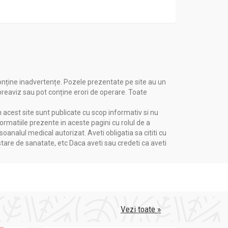
onține inadvertențe. Pozele prezentate pe site au un
 preaviz sau pot conține erori de operare. Toate
n acest site sunt publicate cu scop informativ si nu
formatiile prezente in aceste pagini cu rolul de a
nalul medical autorizat. Aveti obligatia sa cititi cu
stare de sanatate, etc Daca aveti sau credeti ca aveti
Vezi toate »