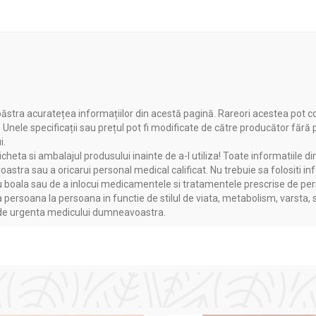
ăstra acuratețea informațiilor din acestă pagină. Rareori acestea pot c
. Unele specificații sau prețul pot fi modificate de către producător fără
i.
heta si ambalajul produsului inainte de a-l utiliza! Toate informatiile di
astra sau a oricarui personal medical calificat. Nu trebuie sa folositi in
boala sau de a inlocui medicamentele si tratamentele prescrise de persoa
a persoana la persoana in functie de stilul de viata, metabolism, varsta, 
a de urgenta medicului dumneavoastra.