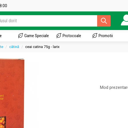
18:00
e
Game Speciale
Protocoale
Promotii
cte
cătină
ceai catina 75g - larix
Mod prezentar