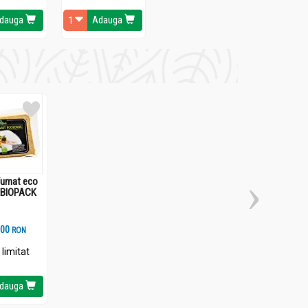
dauga
Adauga
fumat eco
ce, pentru femei însărcinate.
- BIOPACK
.
0
RON
 limitat
dauga