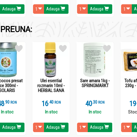
Adauga
Adauga
Adauga
A
PREUNA:
nterior
tinal
 cocos presat
Ulei esential
Sare amara 1kg -
Tofu a
 E, PP), de aceea este recomandat împotriva gripei, a oboselii fizi
ce 300ml -
rozmarin 10ml -
SPRINGMARKT
230g 
SOLARIS
HERBAL SANA
, previne scleroza, stimulează pofta de mancare.
48
.
9
16
.
4
40
.
3
19
RON
RON
RON
In stoc
In stoc
In stoc
Stoc
Adauga
Adauga
Adauga
A