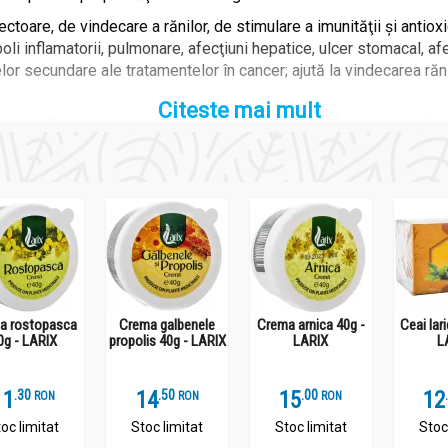
oare, de vindecare a rănilor, de stimulare a imunităţii şi antioxid
 boli inflamatorii, pulmonare, afecţiuni hepatice, ulcer stomacal, af
lor secundare ale tratamentelor în cancer; ajută la vindecarea răni
Citeste mai mult
 şi stă la baza potenţialului anti-îmbătrânire al fructelor de căti
l unui extract de cătină comparativ cu tratamentul standard la șoare
crescut expresia factorilor implicați în stimularea imunității chi
întărirea răspunsului imun la persoanele vârstnice și tinere.
a rostopasca
Crema galbenele
Crema arnica 40g -
Ceai lar
0g - LARIX
propolis 40g - LARIX
LARIX
L
11
.
3
14
.
5
15
.
0
12
RON
RON
RON
oc limitat
Stoc limitat
Stoc limitat
Stoc