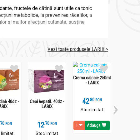
ante, fructele de cătină sunt utile ca tonic
ecţiuni metabolice, la prevenirea răcelilor, a
lor şi multor afecţiuni cutanate, susţine
nă.
cii tineri (< 3 luni) și bătrâni (> 17 luni).
Vezi toate produsele LARIX >
ar mai mult decât tratamentul standard, așadar
Crema calcaie 250ml
- LARIX
42
.
8
RON
idiab 40dz -
Ceai hepatiL 40dz -
ARIX
LARIX
Stoc limitat
.
7
12
.
7
RON
RON
Adauga
 limitat
Stoc limitat