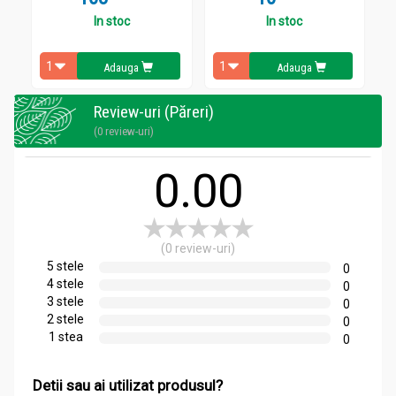
In stoc
In stoc
Adauga
Adauga
Review-uri (Păreri)
(0 review-uri)
0.00
(0 review-uri)
5 stele
0
4 stele
0
3 stele
0
2 stele
0
1 stea
0
Detii sau ai utilizat produsul?