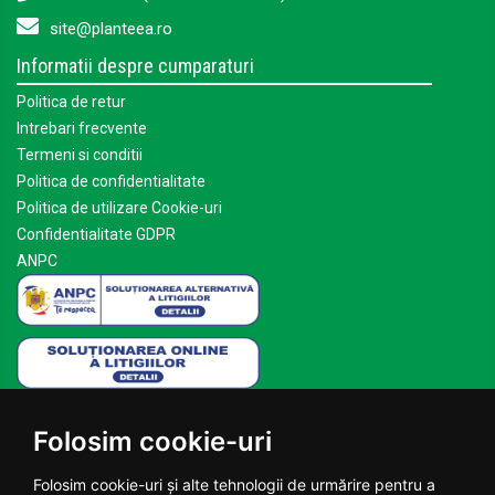
site@planteea.ro
Informatii despre cumparaturi
Politica de retur
Intrebari frecvente
Termeni si conditii
Politica de confidentialitate
Politica de utilizare Cookie-uri
Confidentialitate GDPR
ANPC
Mai multe despre Planteea
Folosim cookie-uri
Acasa
Despre noi
Folosim cookie-uri și alte tehnologii de urmărire pentru a