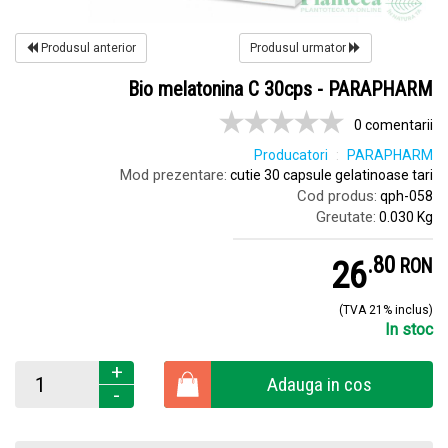
Produsul anterior
Produsul urmator
Bio melatonina C 30cps - PARAPHARM
0 comentarii
Producatori
PARAPHARM
Mod prezentare:
cutie 30 capsule gelatinoase tari
Cod produs:
qph-058
Greutate:
0.030 Kg
.
8
26
RON
(TVA 21% inclus)
In stoc
+
Adauga in cos
-