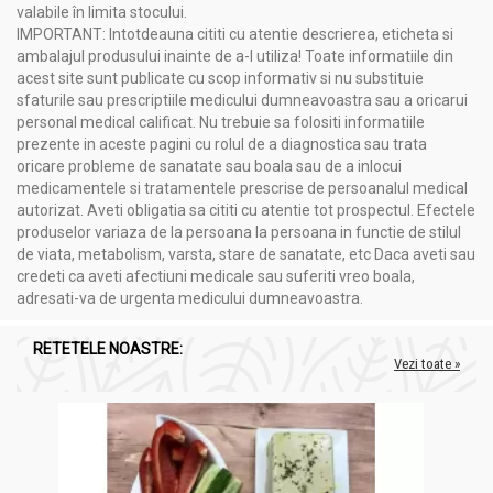
valabile în limita stocului.
IMPORTANT: Intotdeauna cititi cu atentie descrierea, eticheta si
ambalajul produsului inainte de a-l utiliza! Toate informatiile din
acest site sunt publicate cu scop informativ si nu substituie
sfaturile sau prescriptiile medicului dumneavoastra sau a oricarui
personal medical calificat. Nu trebuie sa folositi informatiile
prezente in aceste pagini cu rolul de a diagnostica sau trata
oricare probleme de sanatate sau boala sau de a inlocui
medicamentele si tratamentele prescrise de persoanalul medical
autorizat. Aveti obligatia sa cititi cu atentie tot prospectul. Efectele
produselor variaza de la persoana la persoana in functie de stilul
de viata, metabolism, varsta, stare de sanatate, etc Daca aveti sau
credeti ca aveti afectiuni medicale sau suferiti vreo boala,
adresati-va de urgenta medicului dumneavoastra.
RETETELE NOASTRE:
Vezi toate »