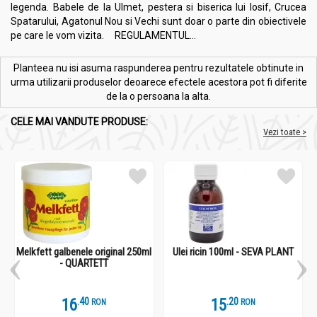
legenda. Babele de la Ulmet, pestera si biserica lui Iosif, Crucea
Spatarului, Agatonul Nou si Vechi sunt doar o parte din obiectivele
pe care le vom vizita. REGULAMENTUL...
Planteea nu isi asuma raspunderea pentru rezultatele obtinute in
urma utilizarii produselor deoarece efectele acestora pot fi diferite
de la o persoana la alta.
CELE MAI VANDUTE PRODUSE:
Vezi toate >
Melkfett galbenele original 250ml
Ulei ricin 100ml - SEVA PLANT
- QUARTETT
16
.
4
15
.
2
RON
RON