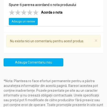
Spune-ti parerea acordand o nota produsului
Acorda o nota
Adauga un review
×
Nu exista nici un comentariu pentru acest produs.
Adauga Comentariu nou
*Nota: Planteea.ro face eforturi permanente pentru a păstra
acuratețea informațiilor din acestă pagină. Rareori acestea pot
conține inadvertențe. Pozele prezentate pe site au un caracter
informativ și nu creează obligații contractuale. Unele specificații
sau prețul pot fi modificate de către producător fără preaviz sau
pot conține erori de operare. Toate promoțiile prezente în site sunt