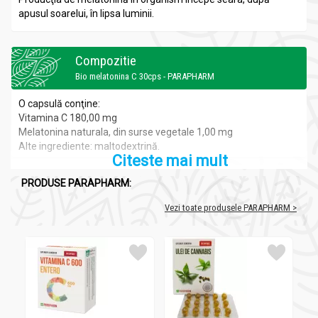
apusul soarelui, în lipsa luminii.
Compozitie
Bio melatonina C 30cps - PARAPHARM
O capsulă conţine:
Vitamina C 180,00 mg
Melatonina naturala, din surse vegetale 1,00 mg
Alte ingrediente: maltodextrină.
Citeste mai mult
PRODUSE PARAPHARM:
Recomandari
Bio melatonina C 30cps - PARAPHARM
Vezi toate produsele PARAPHARM >
Melatonina este un hormon produs de organismul uman.
Producţia de melatonină în organism începe seara, după
apusul soarelui, în lipsa luminii. Prezenţa luminii artificiale
poate împiedica acest proces. La fel şi cu înaintarea în vârstă
scade producţia de melatonină a organismului. Melatonina
contribuie la atenuarea tulburărilor de somn şi la reducerea
timpului necesar pentru a adormi.