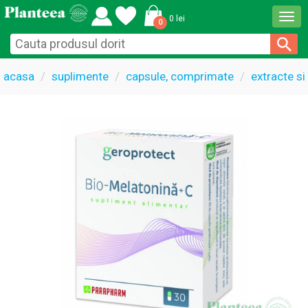
Togg
0 lei
0
navi
acasa
suplimente
capsule, comprimate
extracte si