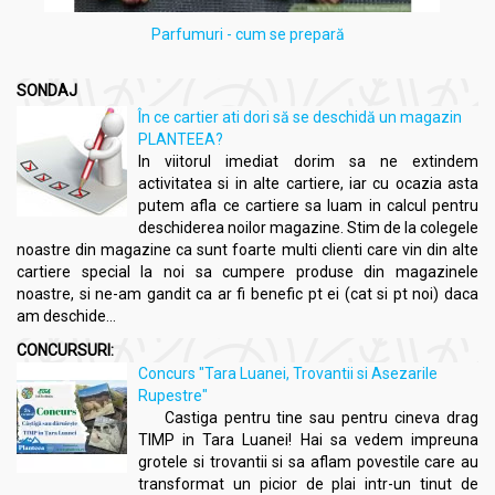
Parfumuri - cum se prepară
SONDAJ
În ce cartier ati dori să se deschidă un magazin
PLANTEEA?
In viitorul imediat dorim sa ne extindem
activitatea si in alte cartiere, iar cu ocazia asta
putem afla ce cartiere sa luam in calcul pentru
deschiderea noilor magazine. Stim de la colegele
noastre din magazine ca sunt foarte multi clienti care vin din alte
cartiere special la noi sa cumpere produse din magazinele
noastre, si ne-am gandit ca ar fi benefic pt ei (cat si pt noi) daca
am deschide...
CONCURSURI:
Concurs "Tara Luanei, Trovantii si Asezarile
Rupestre"
Castiga pentru tine sau pentru cineva drag
TIMP in Tara Luanei! Hai sa vedem impreuna
grotele si trovantii si sa aflam povestile care au
transformat un picior de plai intr-un tinut de