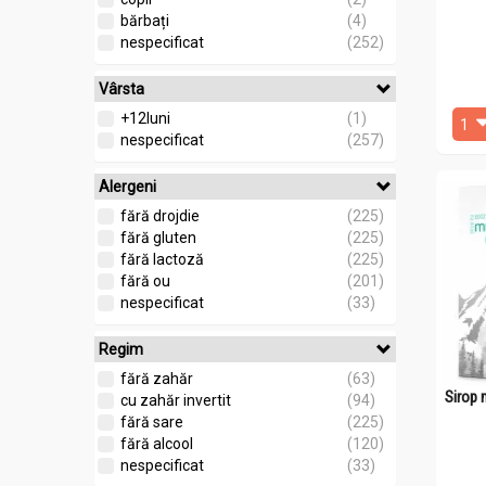
nespecificat
(14)
bărbați
(4)
nespecificat
(252)
Vârsta
+12luni
(1)
nespecificat
(257)
Alergeni
fără drojdie
(225)
fără gluten
(225)
fără lactoză
(225)
fără ou
(201)
nespecificat
(33)
Regim
fără zahăr
(63)
Sirop 
cu zahăr invertit
(94)
fără sare
(225)
fără alcool
(120)
nespecificat
(33)