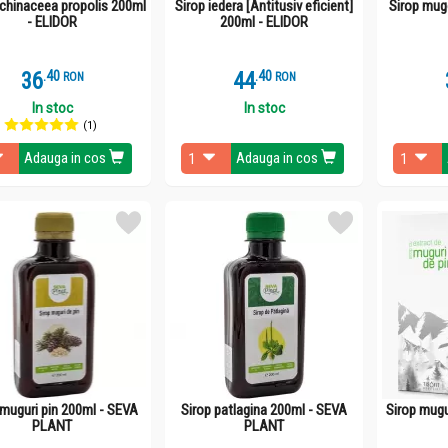
echinaceea propolis 200ml
Sirop iedera [Antitusiv eficient]
Sirop mug
- ELIDOR
200ml - ELIDOR
36
.
4
44
.
4
RON
RON
In stoc
In stoc
(1)
Adauga in cos
Adauga in cos
 muguri pin 200ml - SEVA
Sirop patlagina 200ml - SEVA
Sirop mugur
PLANT
PLANT