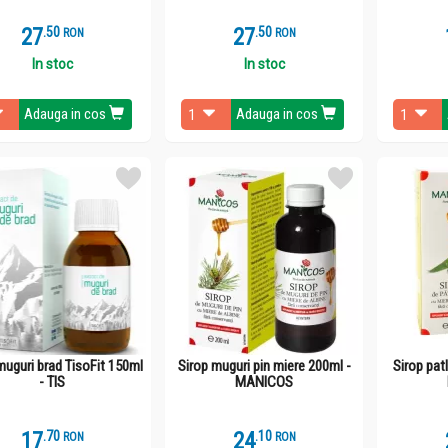
27
.
5
27
.
5
RON
RON
In stoc
In stoc
Adauga in cos
Adauga in cos
muguri brad TisoFit 150ml
Sirop muguri pin miere 200ml -
Sirop pat
- TIS
MANICOS
17
.
7
24
.
1
RON
RON