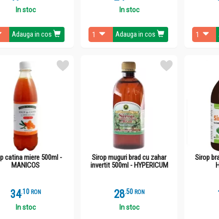
In stoc
In stoc
Adauga in cos
Adauga in cos
op catina miere 500ml -
Sirop muguri brad cu zahar
Sirop br
MANICOS
invertit 500ml - HYPERICUM
34
.
1
28
.
5
RON
RON
In stoc
In stoc