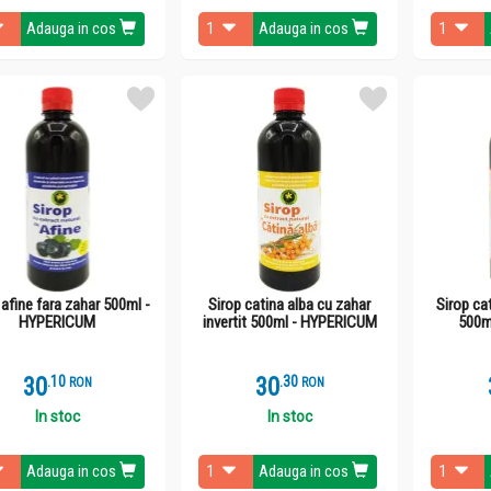
Adauga in cos
Adauga in cos
 afine fara zahar 500ml -
Sirop catina alba cu zahar
Sirop ca
HYPERICUM
invertit 500ml - HYPERICUM
500m
30
.
1
30
.
3
RON
RON
In stoc
In stoc
Adauga in cos
Adauga in cos