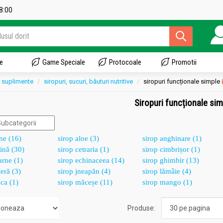
18:00
e
Game Speciale
Protocoale
Promotii
suplimente
siropuri, sucuri, băuturi nutritive
siropuri funcționale simple
Siropuri funcționale si
ine (16)
sirop aloe (3)
sirop anghinare (1)
tină (30)
sirop cetraria (1)
sirop cimbrișor (1)
arne (1)
sirop echinaceea (14)
sirop ghimbir (13)
eră (3)
sirop jneapăn (4)
sirop lămâie (4)
ca (1)
sirop măceșe (11)
sirop mango (1)
Produse: