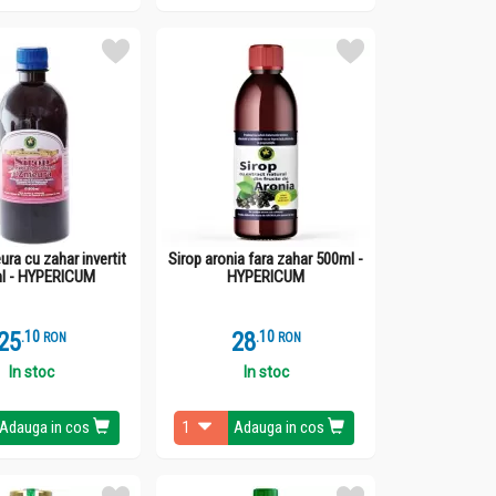
ra cu zahar invertit
Sirop aronia fara zahar 500ml -
l - HYPERICUM
HYPERICUM
25
.
1
28
.
1
RON
RON
In stoc
In stoc
Adauga in cos
Adauga in cos