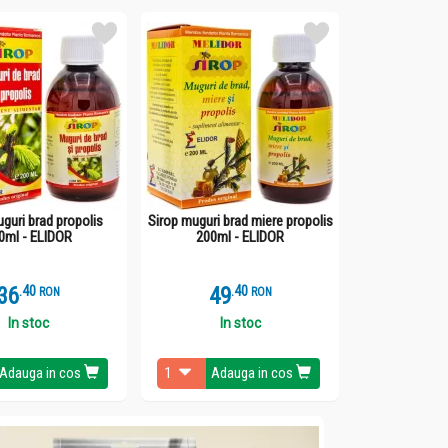
guri brad propolis
Sirop muguri brad miere propolis
0ml - ELIDOR
200ml - ELIDOR
36
.
4
49
.
4
RON
RON
In stoc
In stoc
Adauga in cos
Adauga in cos