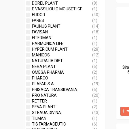
DOREL PLANT
(8)
E VASSILIOU O MOUSETI GP
(1)
ELIDOR
(40)
FARES
(4)
FAUNUS PLANT
(14)
FAVISAN
(18)
FITERMAN
(1)
HARMONICA LIFE
(1)
HYPERICUM PLANT
(28)
MANICOS
(12)
NATURALIA DIET
(1)
NERA PLANT
(6)
Siro
OMEGA PHARMA
(2)
PHARCO
(1)
PLAFAR S.A.
(19)
PRISACA TRANSILVANIA
(6)
PRO NATURA
(20)
RETTER
(1)
SEVA PLANT
(2)
STEAUA DIVINA
(43)
TILMAN
(1)
TIS FARMACEUTIC
(6)