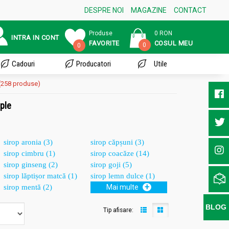
DESPRE NOI
MAGAZINE
CONTACT
Produse
0 RON
INTRA IN CONT
FAVORITE
COSUL MEU
0
0
Cadouri
Producatori
Utile
(258 produse)
mple
sirop aronia (3)
sirop căpșuni (3)
sirop cimbru (1)
sirop coacăze (14)
sirop ginseng (2)
sirop goji (5)
sirop lăptișor matcă (1)
sirop lemn dulce (1)
+
sirop mentă (2)
Mai multe
BLOG
Tip afisare: