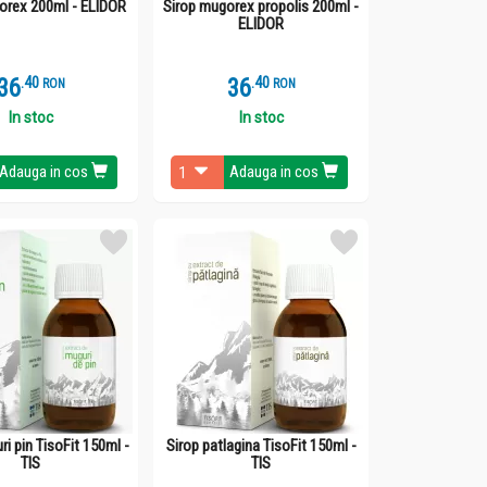
orex 200ml - ELIDOR
Sirop mugorex propolis 200ml -
ELIDOR
36
.
4
36
.
4
RON
RON
In stoc
In stoc
Adauga in cos
Adauga in cos
i pin TisoFit 150ml -
Sirop patlagina TisoFit 150ml -
TIS
TIS