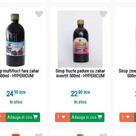
p multifruct fara zahar
Sirop fructe padure cu zahar
Sirop zmeu
500ml - HYPERICUM
invertit 500ml - HYPERICUM
500m
24
.
9
22
.
8
RON
RON
In stoc
In stoc
Adauga in cos
Adauga in cos