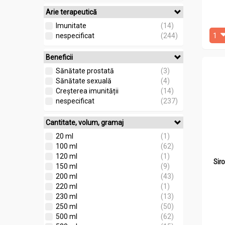
Arie terapeutică
Imunitate
(14)
nespecificat
(244)
Beneficii
Sănătate prostată
(3)
Sănătate sexuală
(4)
Creșterea imunității
(14)
nespecificat
(237)
Cantitate, volum, gramaj
20 ml
(1)
100 ml
(62)
120 ml
(1)
Sir
150 ml
(9)
200 ml
(43)
220 ml
(1)
230 ml
(13)
250 ml
(50)
500 ml
(62)