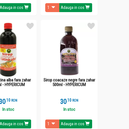
Adauga in cos
Adauga in cos
tina alba fara zahar
Sirop coacaze negre fara zahar
l - HYPERICUM
500ml - HYPERICUM
30
.
1
30
.
1
RON
RON
In stoc
In stoc
Adauga in cos
Adauga in cos