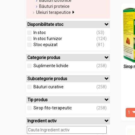
Băuturi izotonice
Băuturi proteice
Uleiuri terapeutice
Disponibilitate stoc
In stoc
(53)
In stoc furnizor
(124)
Stoc epuizat
(81)
Categorie produs
Suplimente lichide
(258)
Sirop 
Subcategorie produs
Băuturi curative
(258)
Tip produs
Sirop fito-terapeutic
(258)
Ingredient activ