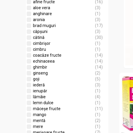
afine fructe
(16)
aloe vera
(3)
anghinare
(1)
aronia
(3)
brad muguri
(17)
căpșuni
(3)
cătină
(30)
cimbrișor
(1)
cimbru
(1)
coacăze fructe
(14)
echinaceea
(14)
ghimbir
(14)
ginseng
(2)
goji
(5)
iederă
(3)
ienupăr
(1)
lămâie
(4)
lemn dulce
(1)
măceșe fructe
(11)
mango
(1)
mentă
(2)
mere
(1)
merișoare fructe
(7)