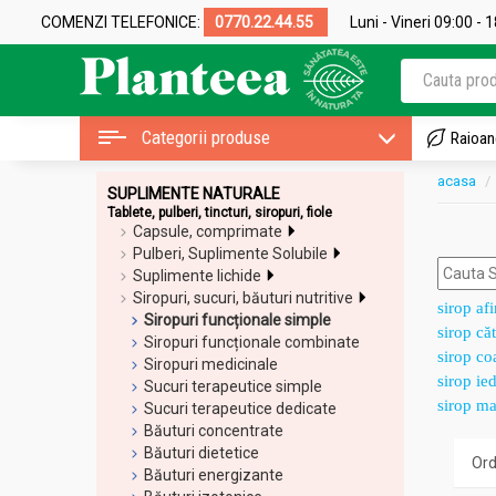
COMENZI TELEFONICE:
0770.22.44.55
Luni - Vineri 09:00 - 
Categorii produse
Raioan
acasa
SUPLIMENTE NATURALE
Tablete, pulberi, tincturi, siropuri, fiole
Capsule, comprimate
Pulberi, Suplimente Solubile
Suplimente lichide
Siropuri, sucuri, băuturi nutritive
sirop af
Siropuri funcționale simple
sirop că
Siropuri funcționale combinate
sirop co
Siropuri medicinale
sirop ied
Sucuri terapeutice simple
sirop ma
Sucuri terapeutice dedicate
Băuturi concentrate
Băuturi dietetice
Băuturi energizante