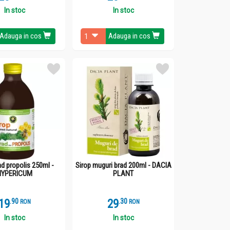
In stoc
In stoc
Adauga in cos
Adauga in cos
ad propolis 250ml -
Sirop muguri brad 200ml - DACIA
HYPERICUM
PLANT
19
.
9
29
.
3
RON
RON
In stoc
In stoc