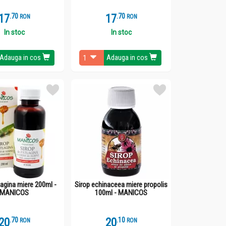
17
.
7
17
.
7
RON
RON
In stoc
In stoc
Adauga in cos
Adauga in cos
lagina miere 200ml -
Sirop echinaceea miere propolis
MANICOS
100ml - MANICOS
20
.
7
20
.
1
RON
RON