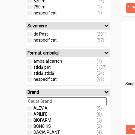
520 ml
(15)
750 ml
(1)
nespecificat
(1)
Sezoniere
de Post
(201)
nespecificat
(57)
Format, ambalaj
ambalaj carton
(1)
sticlă pet
(137)
sticlă sticlă
(34)
nespecificat
(91)
Sirop
Brand
ALEVIA
(5)
APILIFE
(8)
BIOFARM
(3)
BONCHIS
(2)
DACIA PLANT
(4)