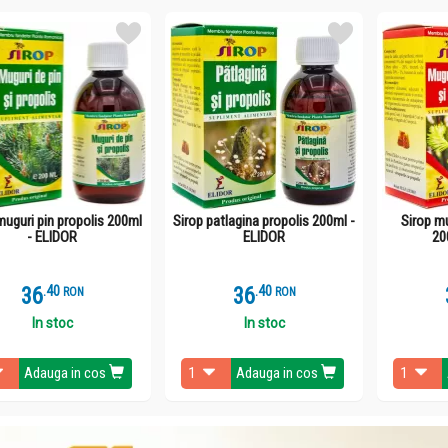
muguri pin propolis 200ml
Sirop patlagina propolis 200ml -
Sirop mu
- ELIDOR
ELIDOR
20
36
.
4
36
.
4
RON
RON
In stoc
In stoc
Adauga in cos
Adauga in cos