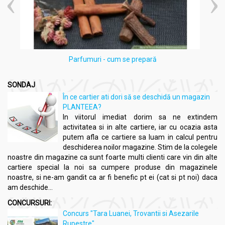
calitatea lor superioară și angajamentul față de sănătatea
consumatorilor.
Compozitie
Parfumuri - cum se prepară
Set Anghinare Maslin 400mg 3x30cps - DVR PHARM
Anghinare
(Cynara scolymus)
, frunze, extract apos
SONDAJ
uscat cu min. 2,5% derivați de acid cafeic: 160mg;
În ce cartier ati dori să se deschidă un magazin
Măslin
(Olea europaea)
, frunze, pulbere: 136mg;
PLANTEEA?
Măslin
(Olea europaea)
, frunze, extract cu min. 18%
In viitorul imediat dorim sa ne extindem
oleuropeină: 104mg;
activitatea si in alte cartiere, iar cu ocazia asta
capsulă tare: gelatină
putem afla ce cartiere sa luam in calcul pentru
deschiderea noilor magazine. Stim de la colegele
Nu conține
: gluten, lactoza, aditivi
noastre din magazine ca sunt foarte multi clienti care vin din alte
Ingrediente proveniență:
UE
cartiere special la noi sa cumpere produse din magazinele
noastre, si ne-am gandit ca ar fi benefic pt ei (cat si pt noi) daca
am deschide...
Fabricat în:
România
CONCURSURI:
Concurs "Tara Luanei, Trovantii si Asezarile
Produs notificat de:
Serviciul Național pentru Plante Medicinale,
Rupestre"