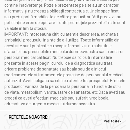
Proprietăți Ingrediente active:
conține inadvertențe. Pozele prezentate pe site au un caracter
informativ și nu creează obligații contractuale. Unele specificații
Oleuropeina
din frunzele de măslin este un antioxidant
sau prețul pot fi modificate de către producător fără preaviz sau
puternic, prevenind oxidarea colesterolului LDL și
pot conține erori de operare. Toate promoțiile prezente în site sunt
îmbunătățind elasticitatea vasculară.
valabile în limita stocului.
Acidul cafeic
și derivații săi din anghinare susțin
IMPORTANT: Intotdeauna cititi cu atentie descrierea, eticheta si
eliminarea sărurilor biliare și îmbunătățesc detoxifierea
ambalajul produsului inainte de a-l utiliza! Toate informatiile din
hepatică.
acest site sunt publicate cu scop informativ si nu substituie
Ambele plante au efecte coleretice, hepatoprotectoare
sfaturile sau prescriptiile medicului dumneavoastra sau a oricarui
și reduc semnificativ riscul de boli cardiovasculare și
personal medical calificat. Nu trebuie sa folositi informatiile
metabolice.
prezente in aceste pagini cu rolul de a diagnostica sau trata
Un supliment complex premium
cu efecte antioxidante,
oricare probleme de sanatate sau boala sau de a inlocui
hipocolesterolemiante și de susținere a sănătății
medicamentele si tratamentele prescrise de persoanalul medical
cardiovasculare și hepatice, bazat pe extracte standardizate
autorizat. Aveti obligatia sa cititi cu atentie tot prospectul. Efectele
din frunze de anghinare și măslin.
produselor variaza de la persoana la persoana in functie de stilul
de viata, metabolism, varsta, stare de sanatate, etc Daca aveti sau
DVR Pharm
, cu sediul în Brașov, produce suplimente naturiste
credeti ca aveti afectiuni medicale sau suferiti vreo boala,
și nutritive de înaltă calitate, bazate pe decenii de experiență în
adresati-va de urgenta medicului dumneavoastra.
terapia naturală. Echipa noastră dezvoltă rețete inovatoare
folosind extracte concentrate de plante, ciuperci medicinale și
produse marine, toate provenind din surse UE atent
RETETELE NOASTRE:
Vezi toate »
supravegheate.