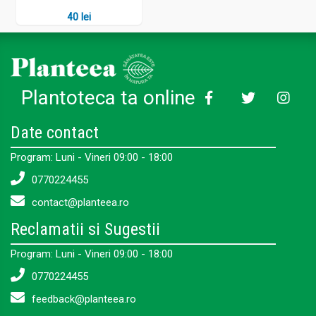
40 lei
Se administrează 1-2 capsule de 2 ori pe zi.
În cazuri severe, doza poate fi crescută până la 3
capsule de 3-4 ori pe zi.
Cura pe o durată de minimum 3 luni.
Plantoteca ta online
Date contact
Program: Luni - Vineri 09:00 - 18:00
0770224455
contact@planteea.ro
Reclamatii si Sugestii
Program: Luni - Vineri 09:00 - 18:00
0770224455
feedback@planteea.ro