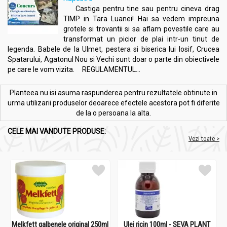
Aromatice și Produse ale Stupului,
Castiga pentru tine sau pentru cineva drag
Notificare nr
.: 8863/23.07.2014
TIMP in Tara Luanei! Hai sa vedem impreuna
grotele si trovantii si sa aflam povestile care au
transformat un picior de plai intr-un tinut de
Acțiuni și Recomandări:
legenda. Babele de la Ulmet, pestera si biserica lui Iosif, Crucea
Set Anghinare Maslin 400mg 3x30cps - DVR PHARM
Spatarului, Agatonul Nou si Vechi sunt doar o parte din obiectivele
pe care le vom vizita. REGULAMENTUL...
Beneficii
:
Menține colesterolul și trigliceridele în limite normale
Planteea nu isi asuma raspunderea pentru rezultatele obtinute in
Susține sănătatea ficatului și ajută la eliminarea
urma utilizarii produselor deoarece efectele acestora pot fi diferite
toxinelor
de la o persoana la alta.
Contribuie la reducerea tensiunii arteriale și la
îmbunătățirea circulației
CELE MAI VANDUTE PRODUSE:
Previne oxidarea colesterolului LDL și depunerea
Vezi toate >
acestuia pe artere
Stimulează secreția biliară și îmbunătățește digestia
grăsimilor
Sprijină sănătatea inimii și reduc riscul de boli
cardiovasculare
Îmbunătățește funcția imunitară și previne îmbătrânirea
prematură a celulelor
Melkfett galbenele original 250ml
Ulei ricin 100ml - SEVA PLANT
Indicații
: