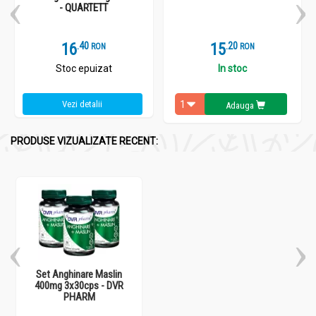
- QUARTETT
hipercolesterolemie
trigliceridemie crescută
hipertensiune arterială
16
.
4
15
.
2
RON
RON
disfuncții hepatice
Stoc epuizat
In stoc
prevenirea afecțiunilor cardiovasculare
menținerea glicemiei în limite normale.
Vezi detalii
Adauga
Precauții, atenționări și sfaturi:
PRODUSE VIZUALIZATE RECENT:
Set Anghinare Maslin 400mg 3x30cps - DVR PHARM
Produsul este contraindicat în caz de litiază biliară,
insuficiență hepatică severă, afecțiuni renale acute și
ulcere gastrice grave.
Se recomandă prudență în administrarea la femeile
însărcinate sau care alăptează.
Nu se recomandă depășirea dozei zilnice recomandate.
Set Anghinare Maslin
400mg 3x30cps - DVR
Administrare
PHARM
Set Anghinare Maslin 400mg 3x30cps - DVR PHARM