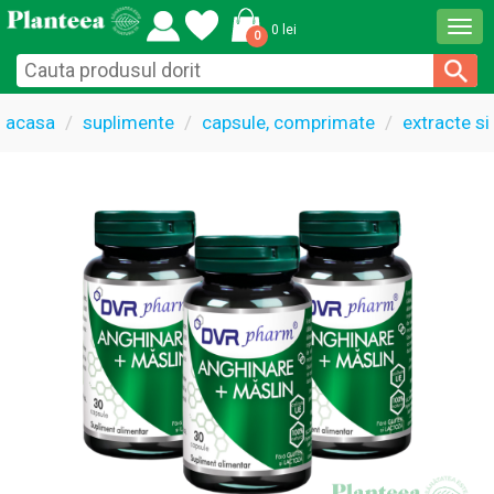
Togg
0 lei
0
navi
acasa
suplimente
capsule, comprimate
extracte si