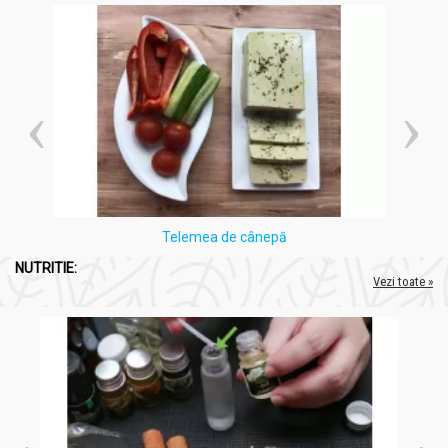
Produsele noastre sunt fabricate în linii de producție moderne,
aliniate standardelor europene, fără tratamente chimice,
coloranți, conservanți, arome sau îndulcitori. Toate sunt
Telemea de cânepă
notificate la Institutul Național de Cercetare-Dezvoltare pentru
NUTRITIE:
Bioresurse Alimentare-IBA, Serviciul Național pentru Plante
Vezi toate »
Medicinale și Produse ale Stupului.
DVR Pharm oferă rețete revoluționare și ingrediente premium,
cum ar fi ciuperca tibetană îmbogățită cu Curcuma, TELOM-R,
Zinc natural și alga calcaroasă cu fier. Ne mândrim cu produse
unice, gândite și fabricate în România, menite să sprijine
sănătatea și bunăstarea consumatorilor noștri.
Planteea
, o sursă de încredere în domeniul nutriției și sănătății,
recomandă cu încredere produsele
DVR PHARM
pentru