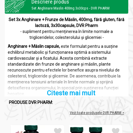
Descriere produs
Set Anghinare Maslin 400mg 3x30cps - DVR PHARM
Set 3x Anghinare + Frunze de Măslin, 400mg, fără gluten, fără
lactoză, 3x30capsule, DVR Pharm
- supliment pentru menținerea în limite normale a
trigliceridelor, colesterolului și glicemiei -
Anghinare + Măslin capsule,
este formulat pentru a susține
echilibrul metabolic și funcționarea optimă a sistemului
cardiovascular și a ficatului. Acesta combină extracte
standardizate din frunze de anghinare și măslin, plante
recunoscute pentru efectele lor benefice asupra nivelului de
colesterol, trigliceride și glicemie. De asemenea, contribuie la
menținerea tensiunii arteriale în limite normale și sprijină
detoxifierea organismului, în special prin susținerea funcției
Citeste mai mult
hepatice.
PRODUSE DVR PHARM:
Suplimentele alimentare
sunt produse concentrate care conțin
nutrienți, extracte din plante sau alte substanțe cu proprietăți
Vezi toate produsele DVR PHARM >
bioactive, destinate să completeze o dietă. Originile lor
datează din practicile tradiționale de medicină, când plantele
erau utilizate pentru efectele terapeutice. În prezent, studiile
științifice au validat utilizarea acestora, iar capsulele sau