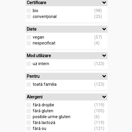
Certificare
bio
(98)
convenţional
(25)
Diete
vegan
(57)
nespecificat
(4)
Mod utilizare
uz intern
(123)
Pentru
toată familia
(123)
Alergeni
fără drojdie
(119)
fără gluten
(105)
posibile urme gluten
(6)
fără lactoză
(119)
fără ou
(121)