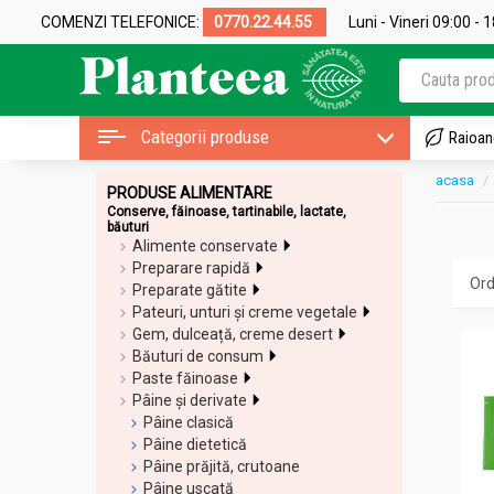
COMENZI TELEFONICE:
0770.22.44.55
Luni - Vineri 09:00 - 
Categorii produse
Raioan
acasa
PRODUSE ALIMENTARE
Conserve, făinoase, tartinabile, lactate,
băuturi
Alimente conservate
Preparare rapidă
Preparate gătite
Pateuri, unturi și creme vegetale
Gem, dulceață, creme desert
Băuturi de consum
Paste făinoase
Pâine și derivate
Pâine clasică
Pâine dietetică
Pâine prăjită, crutoane
Pâine uscată