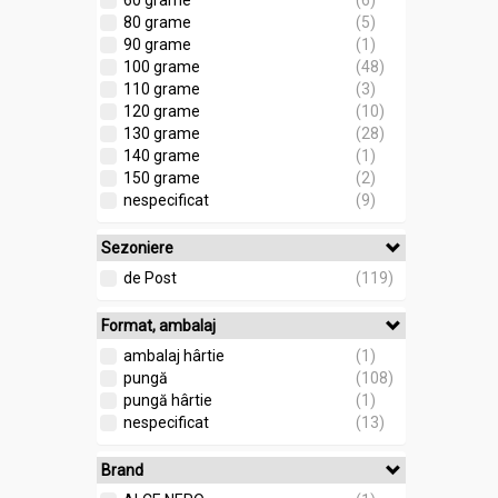
60 grame
(6)
80 grame
(5)
90 grame
(1)
100 grame
(48)
110 grame
(3)
120 grame
(10)
130 grame
(28)
140 grame
(1)
150 grame
(2)
nespecificat
(9)
Sezoniere
de Post
(119)
Format, ambalaj
ambalaj hârtie
(1)
pungă
(108)
pungă hârtie
(1)
nespecificat
(13)
Brand