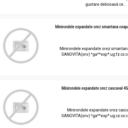
gustare delicioasă ce...
Minirondele expandate orez smantana ceap
Minirondele expandate orez smantan
SANOVITA(snv) ^ga^*exp*:ug:fz:cs:cd
Minirondele expandate orez cascaval 4
Minirondele expandate orez casca
SANOVITA(snv) ^ga^*exp*:ug:cz:cs:cd