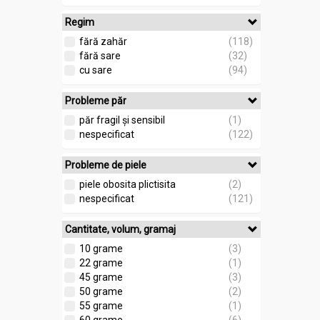
Regim
fără zahăr
(118)
fără sare
(32)
cu sare
(94)
Probleme păr
păr fragil și sensibil
(1)
nespecificat
(122)
Probleme de piele
piele obosita plictisita
(2)
nespecificat
(121)
Cantitate, volum, gramaj
10 grame
(3)
22 grame
(1)
45 grame
(3)
50 grame
(2)
55 grame
(1)