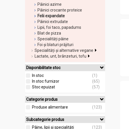
Pâinici azime
Pâinici crocante proteice
Felii expandate
Pâinici extrudate
Lipii, foi taco, papadums
Blat de pizza
Specialități pâine
Foi și blaturi prăjituri
Specialități și alternative vegane
Lactate, unt, brânzeturi, tofu
Disponibilitate stoc
In stoc
(1)
In stoc furnizor
(65)
Stoc epuizat
(57)
Categorie produs
Produse alimentare
(123)
Subcategorie produs
Pâine, lipii și specialități
(123)