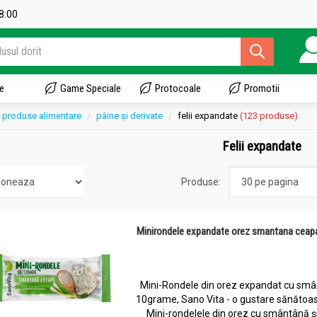
18:00
e
Game Speciale
Protocoale
Promotii
produse alimentare
pâine și derivate
felii expandate
(123 produse)
Felii expandate
Produse:
Minirondele expandate orez smantana ceap
Mini-Rondele din orez expandat cu smâ
10grame, Sano Vita - o gustare sănătoasă
Mini-rondelele din orez cu smântână ș