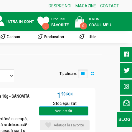
DESPRE NOI
MAGAZINE
CONTACT
Produse
0 RON
INTRA IN CONT
FAVORITE
COSUL MEU
0
0
Cadouri
Producatori
Utile
Tip afisare:
1
.
9
RON
a 10g - SANOVITA
Stoc epuizat
Vezi detalii
ntână si ceapă,
BLOG
 și delicioasă! -
Adauga la Favorite
i ceapă sunt o