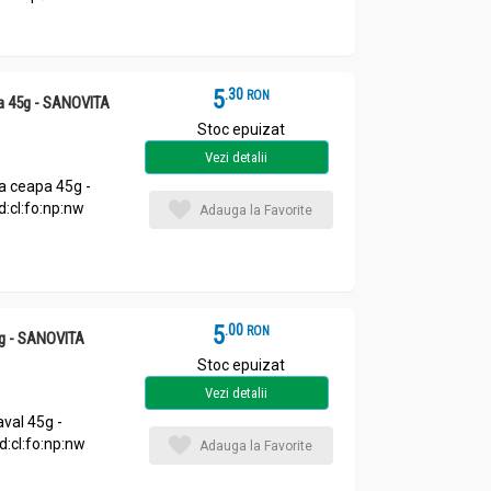
5
.
3
RON
a 45g - SANOVITA
Stoc epuizat
Vezi detalii
a ceapa 45g -
:cl:fo:np:nw
Adauga la Favorite
5
.
0
RON
5g - SANOVITA
Stoc epuizat
Vezi detalii
val 45g -
:cl:fo:np:nw
Adauga la Favorite