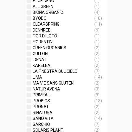
ALCE NERO
(1)
ALL GREEN
(1)
BIONA ORGANIC
(4)
BYODO
(10)
CLEARSPRING
(11)
DENNREE
(6)
FIOR DI LOTO
(1)
FIORENTINI
(1)
GREEN ORGANICS
(2)
GULLON
(2)
IDENAT
(1)
KARELEA
(2)
LA FINESTRA SUL CIELO
(7)
LIMA
(14)
MA VIE SANS GLUTEN
(2)
NATUR AVENA
(3)
PRIMEAL
(9)
PROBIOS
(13)
PRONAT
(2)
RINATURA
(2)
SANO VITA
(14)
SARCHIO
(7)
SOLARIS PLANT
(2)