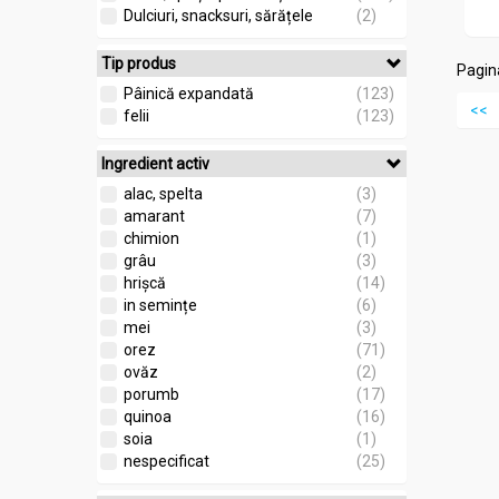
Dulciuri, snacksuri, sărățele
(2)
Tip produs
Pagina
Pâinică expandată
(123)
<<
felii
(123)
Ingredient activ
alac, spelta
(3)
amarant
(7)
chimion
(1)
grâu
(3)
hrișcă
(14)
in semințe
(6)
mei
(3)
orez
(71)
ovăz
(2)
porumb
(17)
quinoa
(16)
soia
(1)
nespecificat
(25)