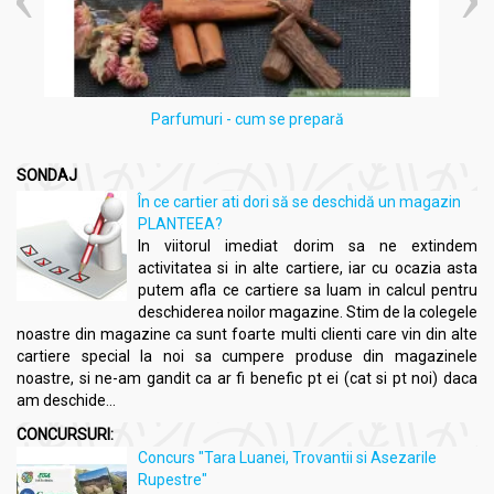
Parfumuri - cum se prepară
SONDAJ
În ce cartier ati dori să se deschidă un magazin
PLANTEEA?
In viitorul imediat dorim sa ne extindem
activitatea si in alte cartiere, iar cu ocazia asta
putem afla ce cartiere sa luam in calcul pentru
deschiderea noilor magazine. Stim de la colegele
noastre din magazine ca sunt foarte multi clienti care vin din alte
cartiere special la noi sa cumpere produse din magazinele
noastre, si ne-am gandit ca ar fi benefic pt ei (cat si pt noi) daca
am deschide...
CONCURSURI:
Concurs "Tara Luanei, Trovantii si Asezarile
Rupestre"