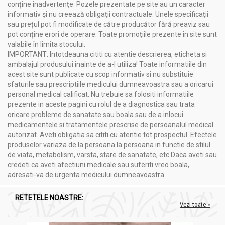
conține inadvertențe. Pozele prezentate pe site au un caracter
informativ și nu creează obligații contractuale. Unele specificații
sau prețul pot fi modificate de către producător fără preaviz sau
pot conține erori de operare. Toate promoțiile prezente în site sunt
valabile în limita stocului.
IMPORTANT: Intotdeauna cititi cu atentie descrierea, eticheta si
ambalajul produsului inainte de a-l utiliza! Toate informatiile din
acest site sunt publicate cu scop informativ si nu substituie
sfaturile sau prescriptiile medicului dumneavoastra sau a oricarui
personal medical calificat. Nu trebuie sa folositi informatiile
prezente in aceste pagini cu rolul de a diagnostica sau trata
oricare probleme de sanatate sau boala sau de a inlocui
medicamentele si tratamentele prescrise de persoanalul medical
autorizat. Aveti obligatia sa cititi cu atentie tot prospectul. Efectele
produselor variaza de la persoana la persoana in functie de stilul
de viata, metabolism, varsta, stare de sanatate, etc Daca aveti sau
credeti ca aveti afectiuni medicale sau suferiti vreo boala,
adresati-va de urgenta medicului dumneavoastra.
RETETELE NOASTRE:
Vezi toate »