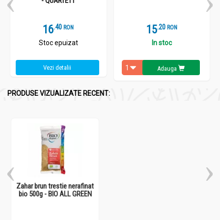
- QUARTETT
16
.
4
15
.
2
RON
RON
Stoc epuizat
In stoc
Vezi detalii
Adauga
PRODUSE VIZUALIZATE RECENT:
Zahar brun trestie nerafinat
bio 500g - BIO ALL GREEN