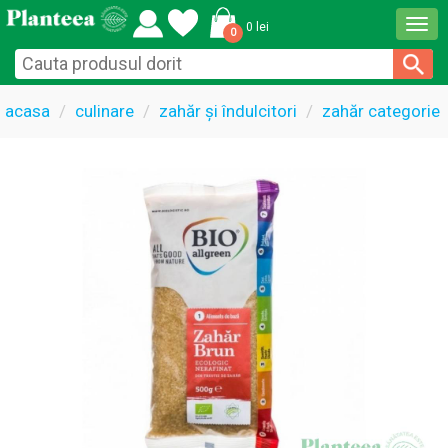
Togg
0 lei
0
navi
acasa
culinare
zahăr și îndulcitori
zahăr categorie