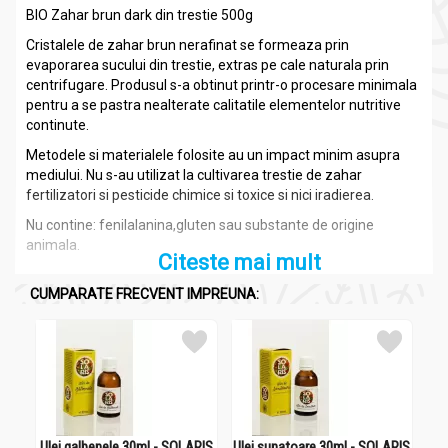
BIO Zahar brun dark din trestie 500g
Cristalele de zahar brun nerafinat se formeaza prin
evaporarea sucului din trestie, extras pe cale naturala prin
centrifugare. Produsul s-a obtinut printr-o procesare minimala
pentru a se pastra nealterate calitatile elementelor nutritive
continute.
Metodele si materialele folosite au un impact minim asupra
mediului. Nu s-au utilizat la cultivarea trestie de zahar
fertilizatori si pesticide chimice si toxice si nici iradierea.
Nu contine: fenilalanina,gluten sau substante de origine
animala.
Citeste mai mult
CUMPARATE FRECVENT IMPREUNA:
Ingrediente:
Zahar brun trestie nerafinat bio 500g - BIO ALL GREEN
zahar brun ecologic nerafinat din trestie de zahar
Informatii nutritionale
Ulei galbenele 30ml - SOLARIS
Ulei sunatoare 30ml - SOLARIS