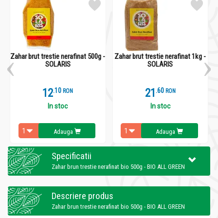
Zahar brut trestie nerafinat 500g -
Zahar brut trestie nerafinat 1kg -
Z
SOLARIS
SOLARIS
12
.
1
21
.
6
RON
RON
In stoc
In stoc
Adauga
Adauga
Specificatii
Zahar brun trestie nerafinat bio 500g - BIO ALL GREEN
Descriere produs
Zahar brun trestie nerafinat bio 500g - BIO ALL GREEN