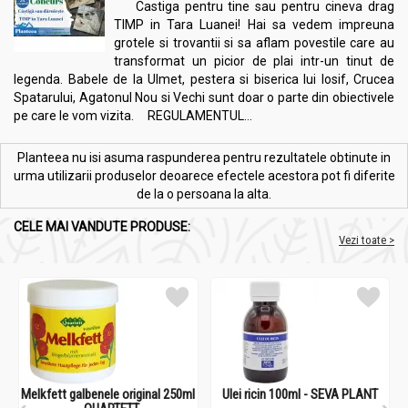
Castiga pentru tine sau pentru cineva drag
TIMP in Tara Luanei! Hai sa vedem impreuna
grotele si trovantii si sa aflam povestile care au
transformat un picior de plai intr-un tinut de
legenda. Babele de la Ulmet, pestera si biserica lui Iosif, Crucea
Spatarului, Agatonul Nou si Vechi sunt doar o parte din obiectivele
pe care le vom vizita. REGULAMENTUL...
Planteea nu isi asuma raspunderea pentru rezultatele obtinute in
urma utilizarii produselor deoarece efectele acestora pot fi diferite
de la o persoana la alta.
CELE MAI VANDUTE PRODUSE:
Vezi toate >
Melkfett galbenele original 250ml
Ulei ricin 100ml - SEVA PLANT