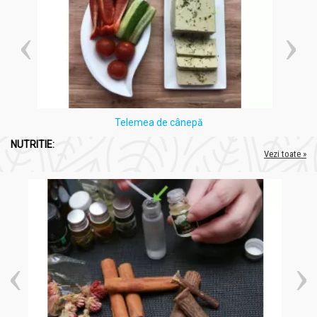
într-o linguriță de miere, sau dulceață, deoarece copiii
mici se pot îneca cu capsulele.
peste 5 ani: se administrează normal, deoarece nu sunt
probleme cu înghițitul capsulei
Cura cu Vermodren poate fi ținută și în paralel cu
administrarea medicației alopate, mai ales în cazul speciilor
Telemea de cânepă
tropicale foarte rezistente la tratamente sau a celor care
prezintă risc major pentru viața pacientului.
NUTRITIE:
Vezi toate »