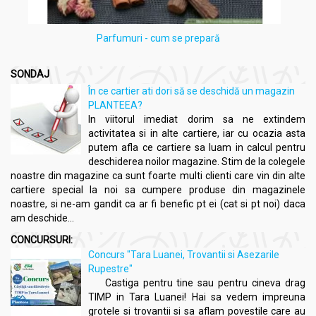
Parfumuri - cum se prepară
SONDAJ
În ce cartier ati dori să se deschidă un magazin
PLANTEEA?
In viitorul imediat dorim sa ne extindem
activitatea si in alte cartiere, iar cu ocazia asta
putem afla ce cartiere sa luam in calcul pentru
deschiderea noilor magazine. Stim de la colegele
noastre din magazine ca sunt foarte multi clienti care vin din alte
cartiere special la noi sa cumpere produse din magazinele
noastre, si ne-am gandit ca ar fi benefic pt ei (cat si pt noi) daca
am deschide...
CONCURSURI:
Concurs "Tara Luanei, Trovantii si Asezarile
Rupestre"
Castiga pentru tine sau pentru cineva drag
TIMP in Tara Luanei! Hai sa vedem impreuna
grotele si trovantii si sa aflam povestile care au