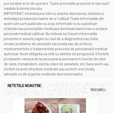
pot conține erori de operare. Toate promoțiile prezente în site sunt
În
tratamentul de o săptămână
se iau:
valabile în limita stocului.
ADULȚI:
câte 2 capsule dimineața și 2 capsule seara, zilnic.
IMPORTANT: Intotdeauna cititi cu atentie descrierea, eticheta si
După cele 7 zile de tratament, se face o pauză obligatorie de
ambalajul produsului inainte de a-l utiliza! Toate informatiile din
48 de ore, după care cura se reia pentru încă 7 zile, pentru a
acest site sunt publicate cu scop informativ si nu substituie
elimina și ultimele ouă sau paraziți ulterior eclozați.
sfaturile sau prescriptiile medicului dumneavoastra sau a oricarui
personal medical calificat. Nu trebuie sa folositi informatiile
COPII:
prezente in aceste pagini cu rolul de a diagnostica sau trata
1-3 ani: cate jumatate de cps, de 2 ori pe zi (jumatate
oricare probleme de sanatate sau boala sau de a inlocui
dimineata, jumatate seara)
medicamentele si tratamentele prescrise de persoanalul medical
3-5 ani: cate jumatate de cps, de 2 ori pe zi (jumatate
autorizat. Aveti obligatia sa cititi cu atentie tot prospectul. Efectele
dimineata, jumatate seara)
produselor variaza de la persoana la persoana in functie de stilul
5-12 ani: 1 cps, de 2 ori pe zi (1 cps dimineata, 1 cps
de viata, metabolism, varsta, stare de sanatate, etc Daca aveti sau
seara)
credeti ca aveti afectiuni medicale sau suferiti vreo boala,
Peste 12 ani: 1-2 cps- de 2 ori pe zi
adresati-va de urgenta medicului dumneavoastra.
La fel ca și la adulți, se face o pauză obligatorie de 48 de ore,
după care cura se reia pentru încă 7 zile.
RETETELE NOASTRE:
Vezi toate »
Cum administrăm capsulele copiilor?
între 1-5 ani, astfel: conținutul capsulei se amestecă