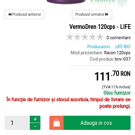
Produsul anterior
Produsul urmator
VermoDren 120cps - LIFE
0 comentarii
Producatori
LIFE BIO
Mod prezentare:
flacon 120cps
Cod produs:
bnv-037
.
7
111
RON
(TVA 11% inclus)
Stoc furnizor
În funcție de furnizor și stocul acestuia, timpul de livrare se
poate prelungi.
+
Adauga in cos
-