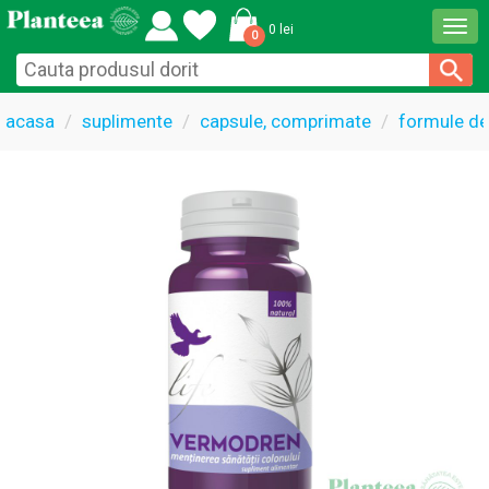
Togg
0 lei
0
navi
acasa
suplimente
capsule, comprimate
formule de