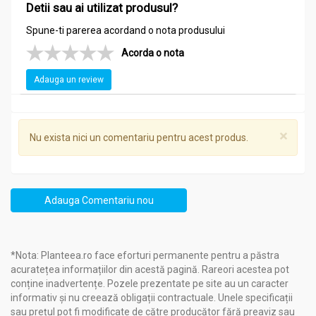
antidiabetice. Durata curei 1-2 săptămâni (determină
Detii sau ai utilizat produsul?
creșterea diurezei, hipokaliemie).
Spune-ti parerea acordand o nota produsului
Nu se va administra persoanelor care au alergie la oricare
Acorda o nota
dintre ingrediente.
Produsul poate prezenta neuniformități ca aspect, datorate
Adauga un review
înglobării în pulvis a uleiurilor esențiale și a rășinii de tămâie.
Acest element este firesc la un produs natural și nu afectează
calitatea acestuia.
×
Nu exista nici un comentariu pentru acest produs.
Mod de administrare:
VermoDren 120cps - LIFE
Adauga Comentariu nou
Cura cu VERMODREN durează între 3 și 7 zile, durata minimă
fiind recomandată persoanelor care vor să facă profilaxie
(prevenție), iar cea maximă atunci când infestarea deja a fost
diagnosticată.
*Nota: Planteea.ro face eforturi permanente pentru a păstra
acuratețea informațiilor din acestă pagină. Rareori acestea pot
conține inadvertențe. Pozele prezentate pe site au un caracter
În cura
profilactică
(de prevenție) de 3 zile, se ia câte 1 capsulă
informativ și nu creează obligații contractuale. Unele specificații
dimineața și seara.
sau prețul pot fi modificate de către producător fără preaviz sau