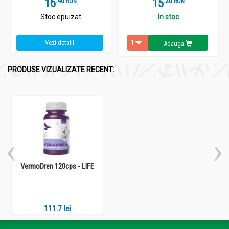
16
.
4
15
.
2
RON
RON
Stoc epuizat
In stoc
Vezi detalii
Adauga
PRODUSE VIZUALIZATE RECENT:
VermoDren 120cps - LIFE
111.7 lei