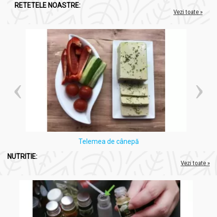
Unguent cu propolis 40g - NERA PLANT
RETETELE NOASTRE:
Vezi toate »
Pentru ce se recomandă?
Ten gras şi iritat
Răni
Arsuri
Psoriazis
Herpes
Negi
Hemoroizi
Alte afecțiuni dermatologice
Telemea de cânepă
Administrare
NUTRITIE:
Unguent cu propolis 40g - NERA PLANT
Vezi toate »
Se aplică local, de 2-3 ori pe zi, în strat subţire, şi se masează
uşor.