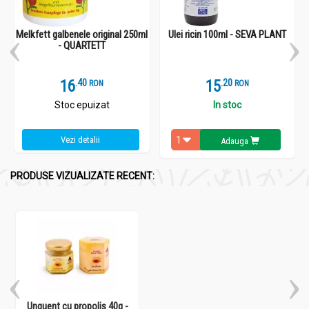
Melkfett galbenele original 250ml
Ulei ricin 100ml - SEVA PLANT
- QUARTETT
16
.
4
15
.
2
RON
RON
Stoc epuizat
In stoc
Vezi detalii
Adauga
PRODUSE VIZUALIZATE RECENT:
Unguent cu propolis 40g -