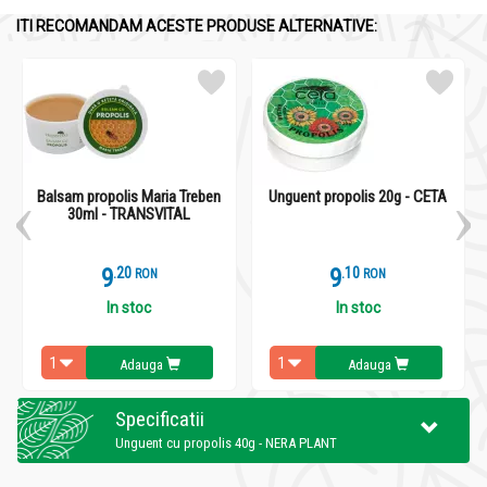
ITI RECOMANDAM ACESTE PRODUSE ALTERNATIVE:
Balsam propolis Maria Treben
Unguent propolis 20g - CETA
30ml - TRANSVITAL
9
.
2
9
.
1
RON
RON
In stoc
In stoc
Adauga
Adauga
Specificatii
Unguent cu propolis 40g - NERA PLANT