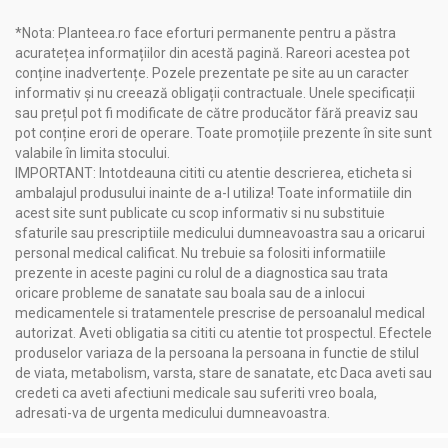
Emolient
*Nota: Planteea.ro face eforturi permanente pentru a păstra
acuratețea informațiilor din acestă pagină. Rareori acestea pot
Compozitie
conține inadvertențe. Pozele prezentate pe site au un caracter
informativ și nu creează obligații contractuale. Unele specificații
Unguent cu propolis 40g - NERA PLANT
sau prețul pot fi modificate de către producător fără preaviz sau
pot conține erori de operare. Toate promoțiile prezente în site sunt
Ce ingrediente conţine?
valabile în limita stocului.
IMPORTANT: Intotdeauna cititi cu atentie descrierea, eticheta si
ambalajul produsului inainte de a-l utiliza! Toate informatiile din
(RO)
ulei de floarea soarelui, ceară de albine, ulei de măsline,
acest site sunt publicate cu scop informativ si nu substituie
extract de coada-şoricelului, extract de rostopască, extract de
sfaturile sau prescriptiile medicului dumneavoastra sau a oricarui
trei-fraţi-pătaţi, apă, alcool, miere de albine, extract de
personal medical calificat. Nu trebuie sa folositi informatiile
propolis, extract de tătăneasă, ulei volatil de lavandă, linalool.
prezente in aceste pagini cu rolul de a diagnostica sau trata
(INCI)
Helianthus Annuus Seed Oil, Cera Alba, Olea Europaea
oricare probleme de sanatate sau boala sau de a inlocui
Fruit Oil, Achillea Milefolium Flower Extract, Chelidonium Majus
medicamentele si tratamentele prescrise de persoanalul medical
Extract, Viola Tricolor Extract, Aqua, Alcohol, Mel, Propolis
autorizat. Aveti obligatia sa cititi cu atentie tot prospectul. Efectele
Extract, Symphytum Officinale Rhizome/Root Extract,
produselor variaza de la persoana la persoana in functie de stilul
Lavandula Angustifolia Oil, Linalool.
de viata, metabolism, varsta, stare de sanatate, etc Daca aveti sau
credeti ca aveti afectiuni medicale sau suferiti vreo boala,
adresati-va de urgenta medicului dumneavoastra.
Recomandari