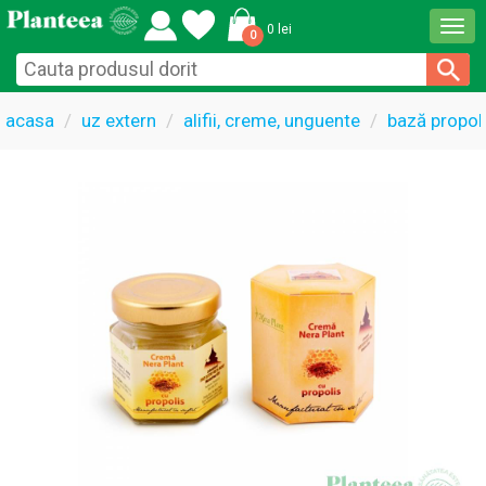
Togg
0 lei
0
navi
acasa
uz extern
alifii, creme, unguente
bază propol