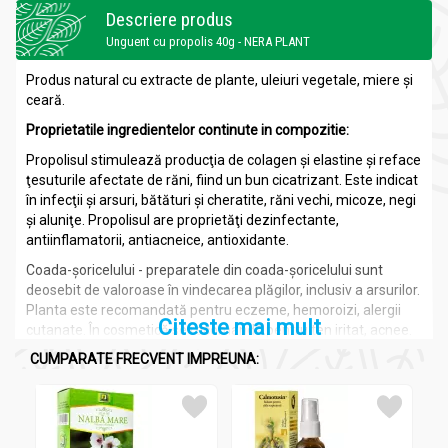
Descriere produs
Unguent cu propolis 40g - NERA PLANT
Produs natural cu extracte de plante, uleiuri vegetale, miere şi
ceară.
Proprietatile
ingredientelor continute in compozitie:
Propolisul stimulează producţia de colagen şi elastine şi reface
ţesuturile afectate de răni, fiind un bun cicatrizant. Este indicat
în infecţii şi arsuri, bătături şi cheratite, răni vechi, micoze, negi
şi aluniţe. Propolisul are proprietăţi dezinfectante,
antiinflamatorii, antiacneice, antioxidante.
Coada-şoricelului - preparatele din coada-șoricelului sunt
deosebit de valoroase în vindecarea plăgilor, inclusiv a arsurilor.
Planta este recomandată pentru eczeme, hemoroizi, alergii
Citeste mai mult
cutanate. În cosmetică se recomandă pentru ten iritat, acnee.
Are efect calmant, tonic.
CUMPARATE FRECVENT IMPREUNA:
Rostopasca este hrănitoare și antiseptică. Distruge bacteriile
patogene din zona tratată, penetrează țesuturile în
profunzime, vindecând complet infecțiile. Elimină negii.