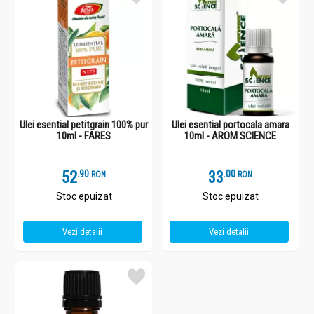
Ulei esential petitgrain 100% pur
Ulei esential portocala amara
10ml - FARES
10ml - AROM SCIENCE
52
.
9
33
.
0
RON
RON
Stoc epuizat
Stoc epuizat
Vezi detalii
Vezi detalii