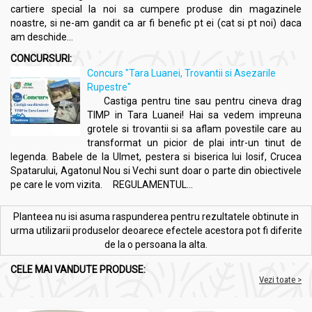
cartiere special la noi sa cumpere produse din magazinele
noastre, si ne-am gandit ca ar fi benefic pt ei (cat si pt noi) daca
am deschide...
CONCURSURI:
Concurs "Tara Luanei, Trovantii si Asezarile
Rupestre"
Castiga pentru tine sau pentru cineva drag
TIMP in Tara Luanei! Hai sa vedem impreuna
grotele si trovantii si sa aflam povestile care au
transformat un picior de plai intr-un tinut de
legenda. Babele de la Ulmet, pestera si biserica lui Iosif, Crucea
Spatarului, Agatonul Nou si Vechi sunt doar o parte din obiectivele
pe care le vom vizita. REGULAMENTUL...
Planteea nu isi asuma raspunderea pentru rezultatele obtinute in
urma utilizarii produselor deoarece efectele acestora pot fi diferite
de la o persoana la alta.
CELE MAI VANDUTE PRODUSE:
Vezi toate >