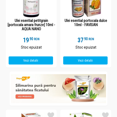
Ulei esential petitgrain
Ulei esential portocala dulce
[portocala amara frunze] 10ml -
10ml - FAVISAN
AQUA NANO
19
.
9
37
.
9
RON
RON
Stoc epuizat
Stoc epuizat
Vezi detalii
Vezi detalii