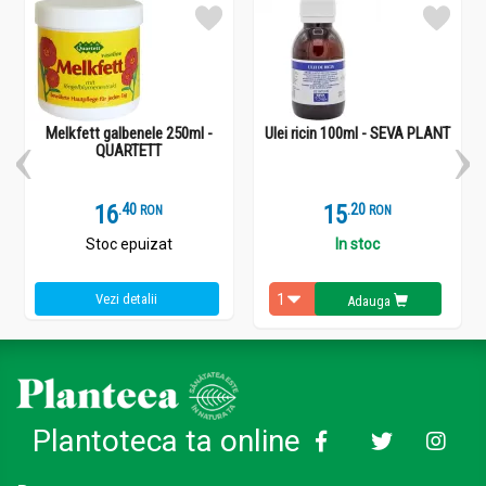
Melkfett galbenele 250ml -
Ulei ricin 100ml - SEVA PLANT
QUARTETT
16
.
4
15
.
2
RON
RON
Stoc epuizat
In stoc
Vezi detalii
Adauga
Plantoteca ta online