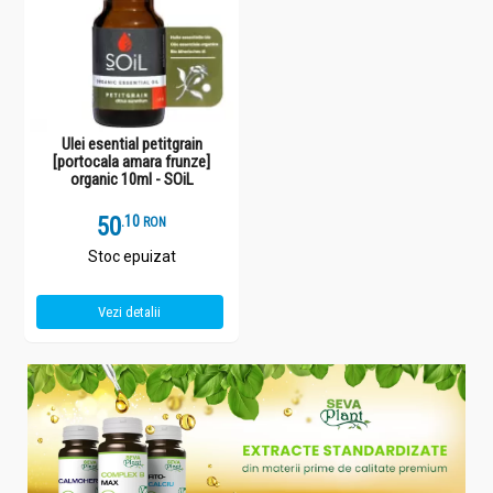
Ulei esential petitgrain
[portocala amara frunze]
organic 10ml - SOiL
50
.
1
RON
Stoc epuizat
Vezi detalii