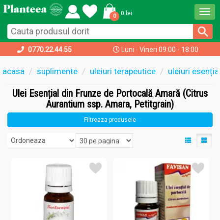
Togg
0 lei
0
navi
0770.22.44.55
Luni - Vineri 09:00 - 18:00
acasa
suplimente
uleiuri terapeutice
uleiuri esenți
Ulei Esențial din Frunze de Portocală Amară (Citrus
Aurantium ssp. Amara, Petitgrain)
Filtreaza produsele