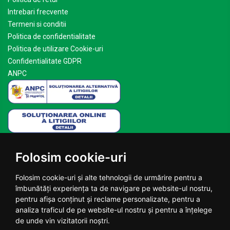
Intrebari frecvente
Termeni si conditii
Politica de confidentialitate
Politica de utilizare Cookie-uri
Confidentialitate GDPR
ANPC
Mai multe despre Planteea
Folosim cookie-uri
Acasa
Despre noi
Folosim cookie-uri și alte tehnologii de urmărire pentru a
Blog
îmbunătăți experiența ta de navigare pe website-ul nostru,
Contact
pentru afișa conținut și reclame personalizate, pentru a
analiza traficul de pe website-ul nostru și pentru a înțelege
© 2026 Planteea.ro - Toate drepturile rezervate.
de unde vin vizitatorii noștri.