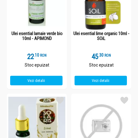
Ulei esential lamaie verde bio
Ulei esential lime organic 10ml -
10ml - APIMOND
SOiL
22
.
1
45
.
3
RON
RON
Stoc epuizat
Stoc epuizat
Vezi detalii
Vezi detalii