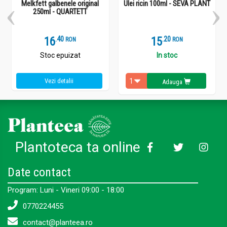
Melkfett galbenele original
Ulei ricin 100ml - SEVA PLANT
250ml - QUARTETT
16
.
4
15
.
2
RON
RON
Stoc epuizat
In stoc
Vezi detalii
Adauga
Plantoteca ta online
Date contact
Program: Luni - Vineri 09:00 - 18:00
0770224455
contact@planteea.ro