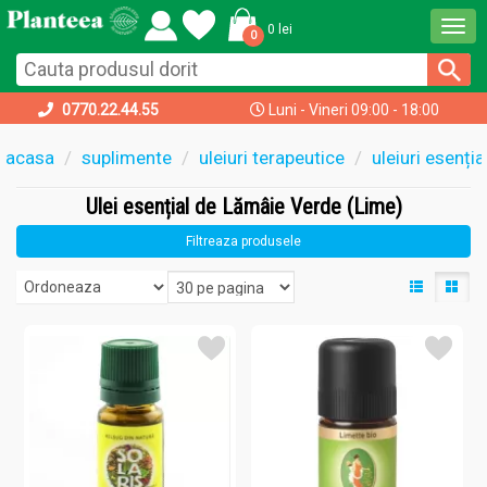
Togg
0 lei
0
navi
0770.22.44.55
Luni - Vineri 09:00 - 18:00
acasa
suplimente
uleiuri terapeutice
uleiuri esenți
Ulei esențial de Lămâie Verde (Lime)
Filtreaza produsele