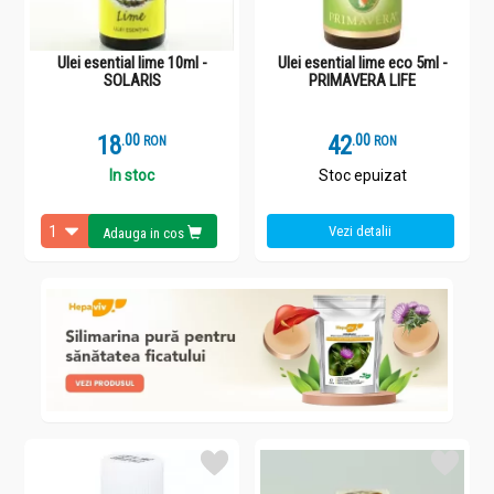
Ulei esential lime 10ml -
Ulei esential lime eco 5ml -
SOLARIS
PRIMAVERA LIFE
18
.
0
42
.
0
RON
RON
In stoc
Stoc epuizat
Vezi detalii
Adauga in cos