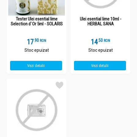
Tester Ulei esential lime
Ulei esential lime 10ml -
Selection d`Or 5ml - SOLARIS
HERBAL SANA
17
.
9
14
.
5
RON
RON
Stoc epuizat
Stoc epuizat
Vezi detalii
Vezi detalii