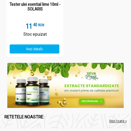
Tester ulei esential lime 10ml -
SOLARIS
11
.
4
RON
Stoc epuizat
Vezi detalii
RETETELE NOASTRE:
Vezi toate »