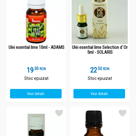
Ulei esential lime 10ml - ADAMS
Ulei esential lime Selection d`Or
5ml - SOLARIS
19
.
3
22
.
5
RON
RON
Stoc epuizat
Stoc epuizat
Vezi detalii
Vezi detalii