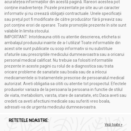
Transpirație nocturnă
acuratețea informațiilor din acestă pagină. Rareori acestea pot
conține inadvertențe. Pozele prezentate pe site au un caracter
Diabet
informativ și nu creează obligații contractuale. Unele specificații
Gingivită, afte, abcese dentare, răni
sau prețul pot fi modificate de către producător fără preaviz sau
pot conține erori de operare. Toate promoțiile prezente în site sunt
valabile în limita stocului.
IMPORTANT: Intotdeauna cititi cu atentie descrierea, eticheta si
Administrare
ambalajul produsului inainte de a-l utiliza! Toate informatiile din
Ulei salvie 100ml - NERA PLANT
acest site sunt publicate cu scop informativ si nu substituie
sfaturile sau prescriptiile medicului dumneavoastra sau a oricarui
În regim obişnuit de viaţă: 1-2 linguriţe în salate, mâncăruri, la
personal medical calificat. Nu trebuie sa folositi informatiile
prepararea produselor de panificaţie.
prezente in aceste pagini cu rolul de a diagnostica sau trata
Pentru persoane cu probleme de sănătate, intern: câte 1
oricare probleme de sanatate sau boala sau de a inlocui
linguriţă de 2-3 ori/zi, înaintea meselor principale.
medicamentele si tratamentele prescrise de persoanalul medical
autorizat. Aveti obligatia sa cititi cu atentie tot prospectul. Efectele
Produsul este un supliment alimentar şi nu trebuie să
produselor variaza de la persoana la persoana in functie de stilul
înlocuiască un regim alimentar variat şi echilibrat şi un mod de
de viata, metabolism, varsta, stare de sanatate, etc Daca aveti sau
viaţă sănătos.
credeti ca aveti afectiuni medicale sau suferiti vreo boala,
A nu se depăşi doza zilnică recomandată pentru consumul
adresati-va de urgenta medicului dumneavoastra.
zilnic.
Contraindicaţii:
Nu se recomandă femeilor însărcinate sau care
RETETELE NOASTRE:
Vezi toate »
alăptează (diminuează secreţia de lapte), copiilor şi tinerilor