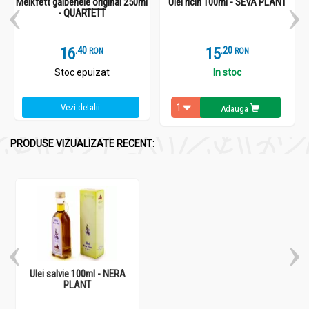
Melkfett galbenele original 250ml
Ulei ricin 100ml - SEVA PLANT
- QUARTETT
16
.
4
15
.
2
RON
RON
Stoc epuizat
In stoc
Vezi detalii
Adauga
PRODUSE VIZUALIZATE RECENT:
Ulei salvie 100ml - NERA
PLANT