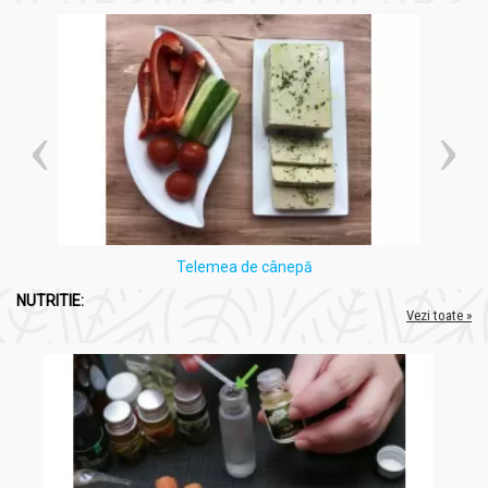
sub 18 ani şi persoanelor epileptice.
Condiţii de păstrare
: A se păstra bine închis, ferit de umiditate
şi căldură. A nu se lăsa la îndemâna şi la vederea copiilor mici.
Telemea de cânepă
NUTRITIE:
Vezi toate »