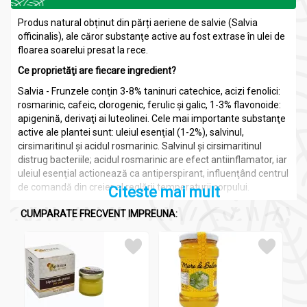
Produs natural obținut din părți aeriene de salvie (Salvia
officinalis), ale căror substanţe active au fost extrase în ulei de
floarea soarelui presat la rece.
Ce proprietăţi are fiecare ingredient?
Salvia - Frunzele conţin 3-8% taninuri catechice, acizi fenolici:
rosmarinic, cafeic, clorogenic, ferulic şi galic, 1-3% flavonoide:
apigenină, derivaţi ai luteolinei. Cele mai importante substanţe
active ale plantei sunt: uleiul esenţial (1-2%), salvinul,
cirsimaritinul şi acidul rosmarinic. Salvinul şi cirsimaritinul
distrug bacteriile; acidul rosmarinic are efect antiinflamator, iar
uleiul esenţial actionează ca antiperspirant, influenţând centrul
de comandă din creier al reglării temperaturii corpului.
Citeste mai mult
Datorită compoziţiei chimice complexe a uleiului esenţial şi a
CUMPARATE FRECVENT IMPREUNA:
celorlalte substanţe active din frunze, extractele de salvie au
proprietăţi coleretice, carminative, estrogene, antiseptice şi
uşor astringente. Se utilizează ca eupeptic-amar, stimulent în
dispepsii şi atonii gastro-intestinale, colagog şi în disfuncţii
ovariene.
Uleiul de floarea soarelui presat la rece este foarte bogat în