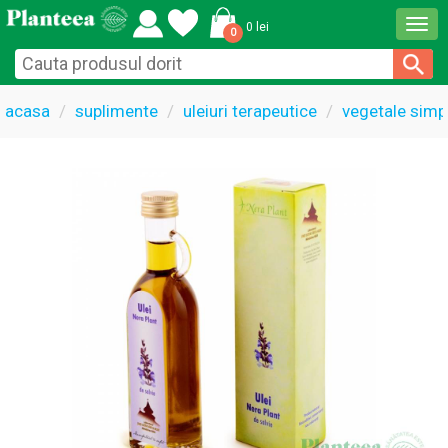
Togg
0 lei
0
navi
acasa
suplimente
uleiuri terapeutice
vegetale simp