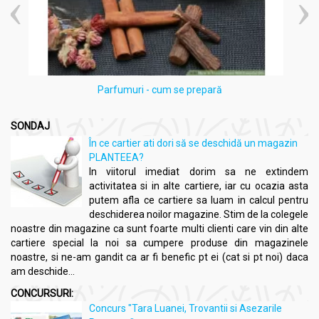
Parfumuri - cum se prepară
SONDAJ
În ce cartier ati dori să se deschidă un magazin
PLANTEEA?
In viitorul imediat dorim sa ne extindem
activitatea si in alte cartiere, iar cu ocazia asta
putem afla ce cartiere sa luam in calcul pentru
deschiderea noilor magazine. Stim de la colegele
noastre din magazine ca sunt foarte multi clienti care vin din alte
cartiere special la noi sa cumpere produse din magazinele
noastre, si ne-am gandit ca ar fi benefic pt ei (cat si pt noi) daca
am deschide...
CONCURSURI:
Concurs "Tara Luanei, Trovantii si Asezarile