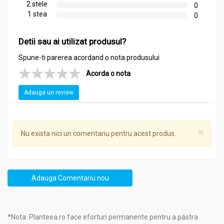
2 stele
0
1 stea
0
Compozitie
Detii sau ai utilizat produsul?
Ulei salvie 100ml - NERA PLANT
Spune-ti parerea acordand o nota produsului
Ce ingrediente conţine?
Acorda o nota
Salvie (Salvia officinalis) – 10%, excipient: ulei de floarea
soarelui presat la rece.
Adauga un review
Recomandari
×
Ulei salvie 100ml - NERA PLANT
Nu exista nici un comentariu pentru acest produs.
Pentru ce se recomandă?
Oboseală fizică şi mentală, nervozitate
Adauga Comentariu nou
Stres oxidativ
Afecţiuni cronice ale căilor biliare
Balonare
*Nota: Planteea.ro face eforturi permanente pentru a păstra