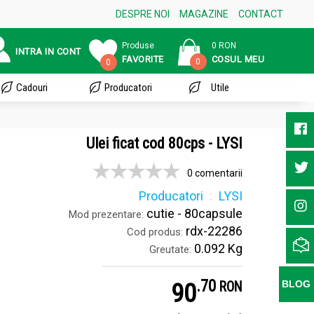
DESPRE NOI
MAGAZINE
CONTACT
Produse
0 RON
INTRA IN CONT
FAVORITE
COSUL MEU
0
0
Cadouri
Producatori
Utile
Ulei ficat cod 80cps - LYSI
0 comentarii
Producatori
LYSI
cutie - 80capsule
Mod prezentare:
rdx-22286
Cod produs:
0.092 Kg
Greutate:
.
7
90
BLOG
RON