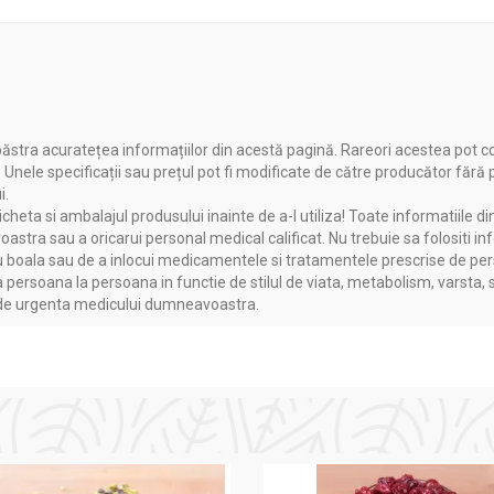
6 ani; copii mici nu pot inghiti capsula.
ăstra acuratețea informațiilor din acestă pagină. Rareori acestea pot c
. Unele specificații sau prețul pot fi modificate de către producător fără
inistra inainte sau dupa masa.
i.
heta si ambalajul produsului inainte de a-l utiliza! Toate informatiile di
tar. Consumul de suplimente alimentare nu substituie o dieta vari
astra sau a oricarui personal medical calificat. Nu trebuie sa folositi in
se pastra la loc uscat, racoros, ferit de lumina. A nu se lasa la
boala sau de a inlocui medicamentele si tratamentele prescrise de persoa
ntru femeile insarcinate, cele care alapteaza si pentru persoanel
a persoana la persoana in functie de stilul de viata, metabolism, varsta, 
a de urgenta medicului dumneavoastra.