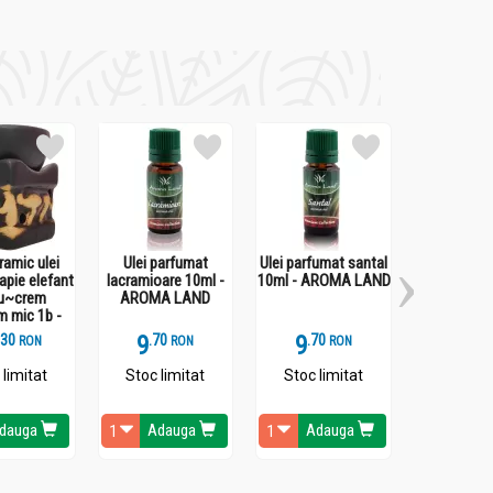
ramic ulei
Ulei parfumat
Ulei parfumat santal
Betisoare p
apie elefant
lacramioare 10ml -
10ml - AROMA LAND
Sandalwoo
u~crem
AROMA LAND
AROMA 
m mic 1b -
LCA
.
3
9
.
7
9
.
7
4
.
6
RON
RON
RON
 limitat
Stoc limitat
Stoc limitat
Stoc li
dauga
Adauga
Adauga
Ada