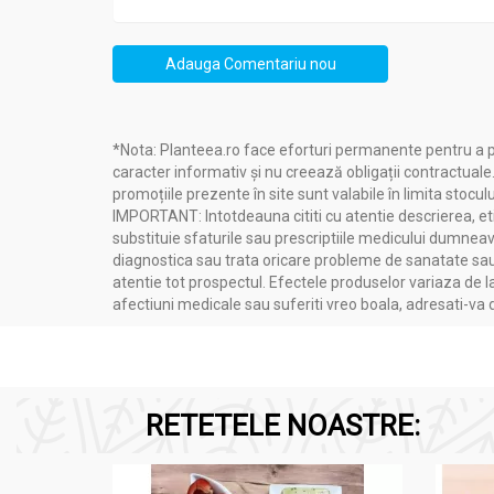
Administrare
Adauga Comentariu nou
Ulei ficat cod 80cps - LYSI
2-3 capsule/zi pentru adulti si copii de peste 
*Nota: Planteea.ro face eforturi permanente pentru a p
caracter informativ și nu creează obligații contractuale
Doza se poate imparti in portii, se poate adm
promoțiile prezente în site sunt valabile în limita stoculu
IMPORTANT: Intotdeauna cititi cu atentie descrierea, etic
De retinut: Produsul este un supliment alimen
substituie sfaturile sau prescriptiile medicului dumneavo
A nu se depasi doza pentru consumul zilnic. A 
diagnostica sau trata oricare probleme de sanatate sau 
discret de subtiere a sangelui, de retinut pe
atentie tot prospectul. Efectele produselor variaza de l
afectiuni medicale sau suferiti vreo boala, adresati-v
RETETELE NOASTRE: