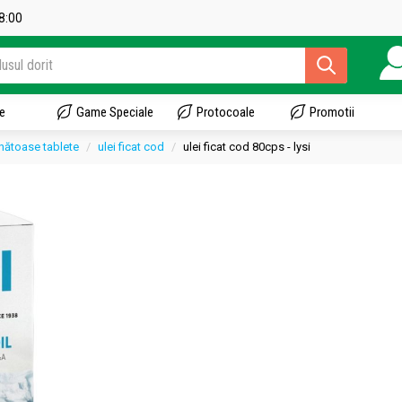
18:00
e
Game Speciale
Protocoale
Promotii
nătoase tablete
ulei ficat cod
ulei ficat cod 80cps - lysi