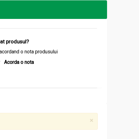
izat produsul?
acordand o nota produsului
Acorda o nota
si EPA (acid eicosapentaenoic), care s-a
la de dimineata si durere a incheieturilor,
×