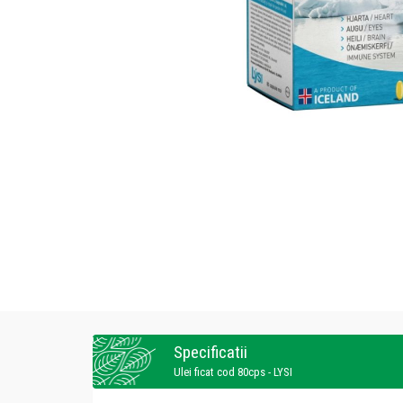
Specificatii
Ulei ficat cod 80cps - LYSI