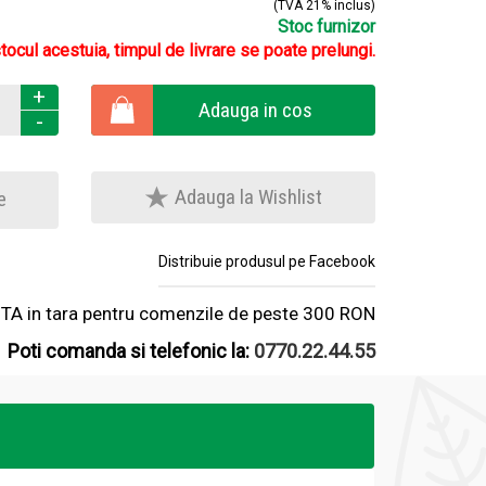
(TVA 21% inclus)
Stoc furnizor
stocul acestuia, timpul de livrare se poate prelungi.
+
Adauga in cos
-
Adauga la Wishlist
e
Distribuie produsul pe Facebook
A in tara pentru comenzile de peste 300 RON
Poti comanda si telefonic la:
0770.22.44.55