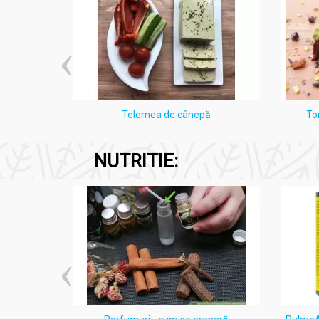
i Lămâie
Telemea de cânepă
To
NUTRITIE: