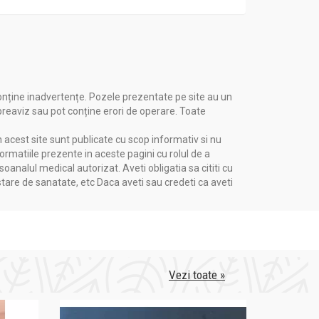
onține inadvertențe. Pozele prezentate pe site au un
 preaviz sau pot conține erori de operare. Toate
n acest site sunt publicate cu scop informativ si nu
ata si echilibrata si un mod de viata sanatos.
formatiile prezente in aceste pagini cu rolul de a
 indemana copiilor mici. Omega-3 are un efect
nalul medical autorizat. Aveti obligatia sa cititi cu
e care urmeaza o medicatie anticoagulanta.
stare de sanatate, etc Daca aveti sau credeti ca aveti
Vezi toate »