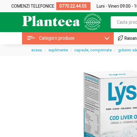
COMENZI TELEFONICE:
0770.22.44.55
Luni - Vineri 09:00 - 
Categorii produse
Raioan
acasa
suplimente
capsule, comprimate
grăsimi să