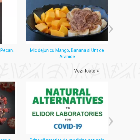
i Pecan.
Mic dejun cu Mango, Banana si Unt de
Tort
Arahide
Vezi toate »