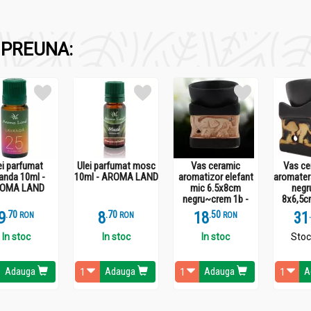
PREUNA:
ei parfumat
Ulei parfumat mosc
Vas ceramic
Vas ce
 DIN FICAT DE COD, LYSI
anda 10ml -
10ml - AROMA LAND
aromatizor elefant
aromater
OMA LAND
mic 6.5x8cm
negr
negru~crem 1b -
8x6,5c
AROMA LAND
9
.
7
8
.
7
18
.
5
31
RON
RON
RON
In stoc
In stoc
In stoc
Stoc
Adauga
Adauga
Adauga
A