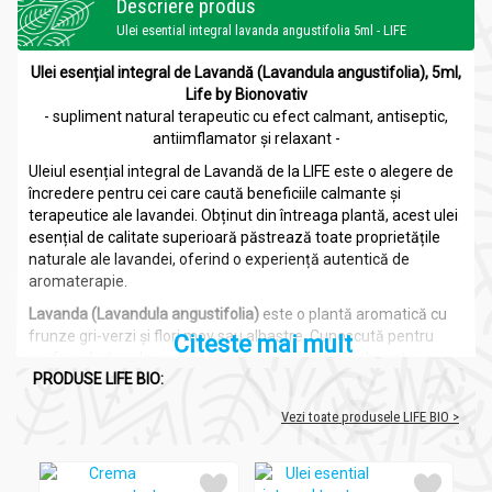
Descriere produs
Ulei esential integral lavanda angustifolia 5ml - LIFE
Ulei esențial integral de Lavandă (Lavandula angustifolia), 5ml,
Life by Bionovativ
- supliment natural terapeutic cu efect calmant, antiseptic,
antiimflamator și relaxant -
Uleiul esențial integral de Lavandă de la LIFE este o alegere de
încredere pentru cei care caută beneficiile calmante și
terapeutice ale lavandei. Obținut din întreaga plantă, acest ulei
esențial de calitate superioară păstrează toate proprietățile
naturale ale lavandei, oferind o experiență autentică de
aromaterapie.
Lavanda (Lavandula angustifolia)
este o plantă aromatică cu
frunze gri-verzi și flori mov sau albastre. Cunoscută pentru
Citeste mai mult
parfumul său relaxant, lavanda are proprietăți calmante,
PRODUSE LIFE BIO:
antiinflamatorii și antiseptice. Uleiul esențial de lavandă este
adesea folosit pentru reducerea stresului și a anxietății,
Vezi toate produsele LIFE BIO >
vindecarea rănilor și îmbunătățirea somnului.
Uleiul esențial integral
este un ulei esențial pur, obținut din
plante prin distilare cu aburi. Acesta nu conține adaosuri de