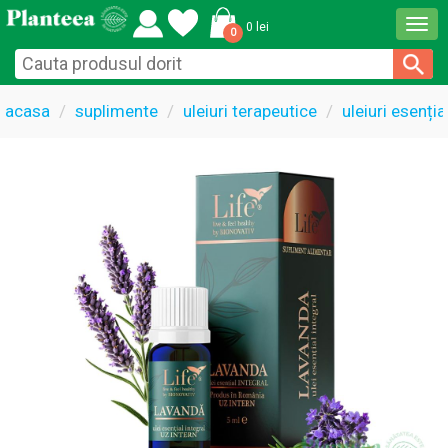
Togg
0 lei
0
navi
acasa
suplimente
uleiuri terapeutice
uleiuri esenți