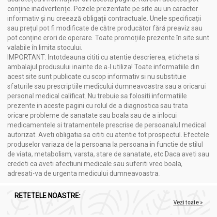
Beneficii:
conține inadvertențe. Pozele prezentate pe site au un caracter
informativ și nu creează obligații contractuale. Unele specificații
Induce relaxare și liniște.
sau prețul pot fi modificate de către producător fără preaviz sau
Susține un somn odihnitor.
pot conține erori de operare. Toate promoțiile prezente în site sunt
Are proprietăți antiseptice și antiinflamatorii.
valabile în limita stocului.
Îmbunătățește confortul digestiv în caz de stres
IMPORTANT: Intotdeauna cititi cu atentie descrierea, eticheta si
temporar.
ambalajul produsului inainte de a-l utiliza! Toate informatiile din
Ajuta la ameliorarea durerilor de cap.
acest site sunt publicate cu scop informativ si nu substituie
Îmbunătățirea sănătății pielii.
sfaturile sau prescriptiile medicului dumneavoastra sau a oricarui
Indicații:
personal medical calificat. Nu trebuie sa folositi informatiile
prezente in aceste pagini cu rolul de a diagnostica sau trata
Stres și anxietate.
oricare probleme de sanatate sau boala sau de a inlocui
Insomnie sau probleme de somn.
medicamentele si tratamentele prescrise de persoanalul medical
Dureri de cap sau migrene.
autorizat. Aveti obligatia sa cititi cu atentie tot prospectul. Efectele
Iritații cutanate sau arsuri ușoare.
produselor variaza de la persoana la persoana in functie de stilul
Relaxare și echilibrare emoțională.
de viata, metabolism, varsta, stare de sanatate, etc Daca aveti sau
credeti ca aveti afectiuni medicale sau suferiti vreo boala,
adresati-va de urgenta medicului dumneavoastra.
Precauții, contraindicații și sfaturi:
Ulei esential integral lavanda angustifolia 5ml - LIFE
RETETELE NOASTRE:
Vezi toate »
Produsul este un supliment alimentar și nu trebuie să
înlocuiască un regim alimentar variat și echilibrat și un