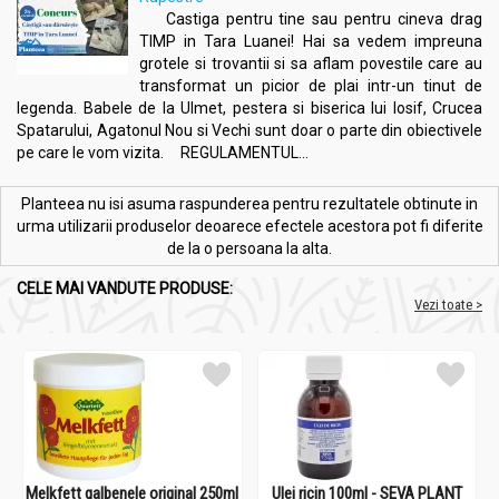
Castiga pentru tine sau pentru cineva drag
TIMP in Tara Luanei! Hai sa vedem impreuna
grotele si trovantii si sa aflam povestile care au
transformat un picior de plai intr-un tinut de
legenda. Babele de la Ulmet, pestera si biserica lui Iosif, Crucea
Spatarului, Agatonul Nou si Vechi sunt doar o parte din obiectivele
pe care le vom vizita. REGULAMENTUL...
Planteea nu isi asuma raspunderea pentru rezultatele obtinute in
urma utilizarii produselor deoarece efectele acestora pot fi diferite
de la o persoana la alta.
CELE MAI VANDUTE PRODUSE:
Vezi toate >
Melkfett galbenele original 250ml
Ulei ricin 100ml - SEVA PLANT