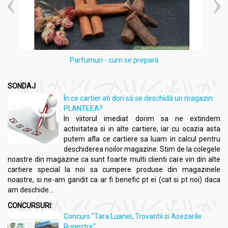
răspândi aroma în încăpere.
Inhalații:
Adăugați câteva picături într-un bol cu apă
fierbinte și inhalați vaporii.
Băi:
Adăugați 5-10 picături în apa de baie.
Masaj:
Diluați în ulei de bază și aplicați pe piele.
Cosmetică:
Adăugați câteva picături în produsele
Parfumuri - cum se prepară
cosmetice sau creme de față.
Uleiul esențial integral de Lavandă LIFE by Bionovativ
SONDAJ
reprezintă alegerea perfectă pentru o experiență holistică și
În ce cartier ati dori să se deschidă un magazin
naturală de aromaterapie, promovând starea de bine și
PLANTEEA?
relaxare.
In viitorul imediat dorim sa ne extindem
activitatea si in alte cartiere, iar cu ocazia asta
putem afla ce cartiere sa luam in calcul pentru
deschiderea noilor magazine. Stim de la colegele
noastre din magazine ca sunt foarte multi clienti care vin din alte
cartiere special la noi sa cumpere produse din magazinele
noastre, si ne-am gandit ca ar fi benefic pt ei (cat si pt noi) daca
am deschide...
CONCURSURI:
Concurs "Tara Luanei, Trovantii si Asezarile
Rupestre"