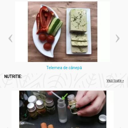
mod de viață sănătos.
Nu se administrează femeilor însărcinate sau care
alăptează.
A nu se depăși doza recomandată pentru consumul
zilnic.
Nu se va depăși doza indicată și nu se va administra
nediluat.
Se administrează doar diluat în miere sau ulei alimentar,
nu și în apă.
A nu se lăsa la îndemâna și la vederea copiilor mici.
A se consuma de preferință, înainte de: vezi data
Telemea de cânepă
înscrisă pe ambalaj.
A se păstra bine închis, ferit de umiditate și căldură.
NUTRITIE:
Vezi toate »
Administrare
Ulei esential integral lavanda angustifolia 5ml - LIFE
Supliment:
Se iau câte 3-4 picături de 2 ori pe zi. Fiecare
doză se dizolvă în prealabil într-o linguriță de miere sau
într-un sfert de linguriță de ulei alimentar.
Aromaterapie:
Adăugați 4-6 picături în difuzor pentru a