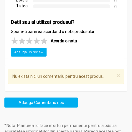
2 stele
0
1 stea
0
Compozitie
Detii sau ai utilizat produsul?
Ulei esential integral lavanda angustifolia 5ml - LIFE
Spune-ti parerea acordand o nota produsului
Lavandă (Lavandula angustifolia), ulei esențial 100%
Acorda o nota
Ambalat in:
Romania
Adauga un review
ULEI VOLATIL INTEGRAL (NEFRACTIONAT):
• fără solvenți sintetici
• fără adaosuri chimice
• obținut din plante proaspete
×
Nu exista nici un comentariu pentru acest produs.
• ingredient de proveniență UE
Produs notificat de
: Serviciul Național pentru Plante Medicinale,
Aromatice și Produse ale Stupului.
Notificare nr
.: 11210/02.08.2017.
Adauga Comentariu nou
Beneficii si Indicatii:
Ulei esential integral lavanda angustifolia 5ml - LIFE
*Nota: Planteea.ro face eforturi permanente pentru a păstra
acuratețea informațiilor din acestă pagină. Rareori acestea pot