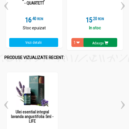
- QUARTETT
16
.
4
15
.
2
RON
RON
Stoc epuizat
In stoc
Vezi detalii
Adauga
PRODUSE VIZUALIZATE RECENT:
Ulei esential integral
lavanda angustifolia 5ml -
LIFE