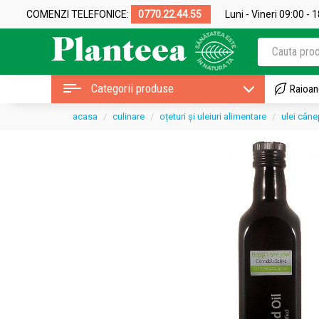
COMENZI TELEFONICE:
0770.22.44.55
Luni - Vineri 09:00 - 
Categorii produse
Raioan
acasa
culinare
oțeturi și uleiuri alimentare
ulei câne