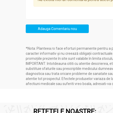
Adauga Comentariu nou
*Nota: Planteea.ro face eforturi permanente pentru a p
caracter informativ și nu creează obligații contractuale
promoțiile prezente în site sunt valabile în limita stoculu
IMPORTANT: Intotdeauna cititi cu atentie descrierea, etic
substituie sfaturile sau prescriptiile medicului dumneavo
diagnostica sau trata oricare probleme de sanatate sau 
atentie tot prospectul. Efectele produselor variaza de l
afectiuni medicale sau suferiti vreo boala, adresati-v
RETETELE NOASTRE: