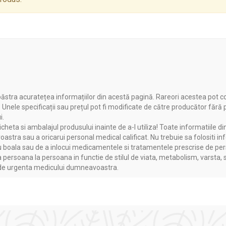
ăstra acuratețea informațiilor din acestă pagină. Rareori acestea pot c
. Unele specificații sau prețul pot fi modificate de către producător fără
i.
heta si ambalajul produsului inainte de a-l utiliza! Toate informatiile di
astra sau a oricarui personal medical calificat. Nu trebuie sa folositi in
boala sau de a inlocui medicamentele si tratamentele prescrise de persoa
a persoana la persoana in functie de stilul de viata, metabolism, varsta, 
a de urgenta medicului dumneavoastra.