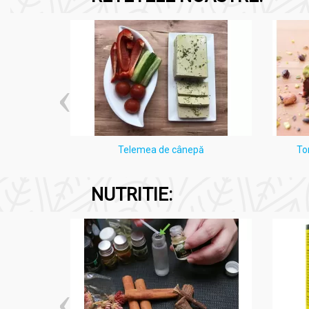
i Lămâie
Telemea de cânepă
To
NUTRITIE: