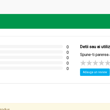
Detii sau ai util
0
0
Spune-ti parerea 
0
0
0
Adauga un review
produs.