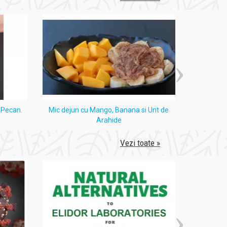
i Pecan.
Mic dejun cu Mango, Banana si Unt de
Tort
Arahide
Vezi toate »