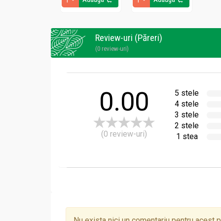
Review-uri (Păreri)
(0 review-uri)
0.00
5 stele
4 stele
3 stele
2 stele
(0 review-uri)
1 stea
Nu exista nici un comentariu pentru acest 