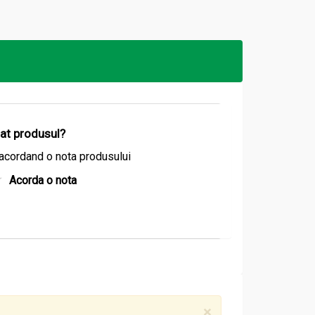
izat produsul?
acordand o nota produsului
Acorda o nota
×