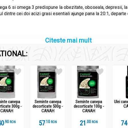
ega 6 si omega 3 predispune la obezitate, oboseala, depresii, la b
ul dintre cei doi acizi grasi esentiali ajunge pana la 20:1, departe
Citeste mai mult
TIONAL:
inte canepa
Seminte canepa
Seminte canepa
Ulei can
ticate 300g -
decorticate 500g -
decorticate 100g -
C
CANAH
CANAH
CANAH
40
.
9
57
.
1
21
.
0
74
RON
RON
RON