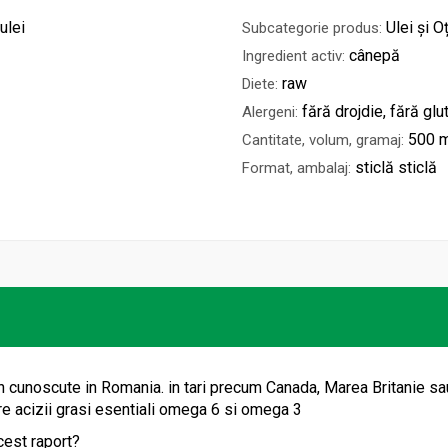
ulei
Ulei și O
Subcategorie produs:
cânepă
Ingredient activ:
raw
Diete:
fără drojdie, fără glu
Alergeni:
500 m
Cantitate, volum, gramaj:
sticlă sticlă
Format, ambalaj:
tin cunoscute in Romania. in tari precum Canada, Marea Britanie sa
ntre acizii grasi esentiali omega 6 si omega 3
cest raport?