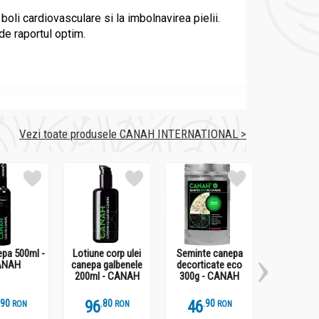
oli cardiovasculare si la imbolnavirea pielii.
 de raportul optim.
Vezi toate produsele CANAH INTERNATIONAL >
epa 500ml -
Lotiune corp ulei
Seminte canepa
Capsule ule
ANAH
canepa galbenele
decorticate eco
1000mg rez
200ml - CANAH
300g - CANAH
90cps -
.
9
96
.
8
46
.
9
68
.
6
RON
RON
RON