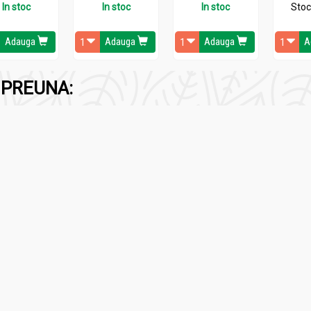
In stoc
In stoc
In stoc
Stoc
egume sau fructe, paste orez.
Adauga
Adauga
Adauga
A
PREUNA: