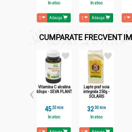
In stoc
In stoc
Folositi 2 linguri de ulei pe zi la salate de l
Adauga
Adauga
CUMPARATE FRECVENT IM
Vitamina C alcalina
Lapte praf soia
60cps - SEVA PLANT
integrala 250g -
SOLARIS
45
.
2
32
.
3
RON
RON
In stoc
In stoc
Adauga
Adauga