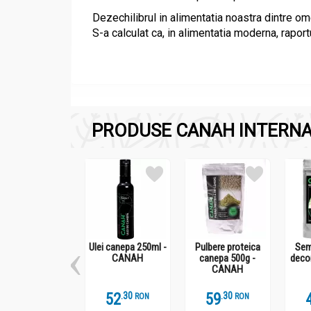
Dezechilibrul in alimentatia noastra dintre om
S-a calculat ca, in alimentatia moderna, raport
PRODUSE CANAH INTERNA
Compozitie
Ulei canepa eco 500ml - CANAH
Ulei de canepa presat la rece
Ulei canepa 250ml -
Pulbere proteica
Sem
CANAH
canepa 500g -
decor
CANAH
Administrare
52
.
3
59
.
3
RON
RON
Ulei canepa eco 500ml - CANAH