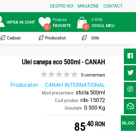
DESPRE NOI
MAGAZINE
CONTACT
Produse
0 RON
INTRA IN CONT
FAVORITE
COSUL MEU
0
0
Cadouri
Producatori
Utile
Ulei canepa eco 500ml - CANAH
0 comentarii
Producatori
CANAH INTERNATIONAL
sticla 500ml
Mod prezentare:
rdx-15072
Cod produs:
0.500 Kg
Greutate:
.
4
85
BLOG
RON