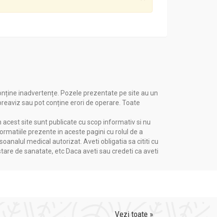
onține inadvertențe. Pozele prezentate pe site au un
 preaviz sau pot conține erori de operare. Toate
n acest site sunt publicate cu scop informativ si nu
formatiile prezente in aceste pagini cu rolul de a
nalul medical autorizat. Aveti obligatia sa cititi cu
stare de sanatate, etc Daca aveti sau credeti ca aveti
Vezi toate »