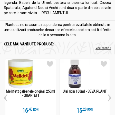
legenda. Babele de la Ulmet, pestera si biserica lui Iosif, Crucea
Spatarului, Agatonul Nou si Vechi sunt doar o parte din obiectivele
pe care le vom vizita. REGULAMENTUL...
Planteea nu isi asuma raspunderea pentru rezultatele obtinute in
urma utilizarii produselor deoarece efectele acestora pot fi diferite
de la o persoana la alta.
CELE MAI VANDUTE PRODUSE:
Vezi toate >
Melkfett galbenele original 250ml
Ulei ricin 100ml - SEVA PLANT
- QUARTETT
16
.
4
15
.
2
RON
RON