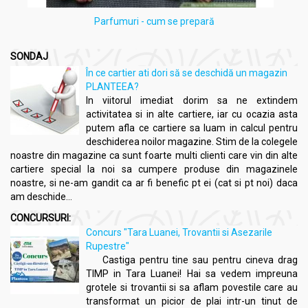
Parfumuri - cum se prepară
SONDAJ
În ce cartier ati dori să se deschidă un magazin
PLANTEEA?
In viitorul imediat dorim sa ne extindem
activitatea si in alte cartiere, iar cu ocazia asta
putem afla ce cartiere sa luam in calcul pentru
deschiderea noilor magazine. Stim de la colegele
noastre din magazine ca sunt foarte multi clienti care vin din alte
cartiere special la noi sa cumpere produse din magazinele
noastre, si ne-am gandit ca ar fi benefic pt ei (cat si pt noi) daca
am deschide...
CONCURSURI:
Concurs "Tara Luanei, Trovantii si Asezarile
Rupestre"
Castiga pentru tine sau pentru cineva drag
TIMP in Tara Luanei! Hai sa vedem impreuna
grotele si trovantii si sa aflam povestile care au
transformat un picior de plai intr-un tinut de