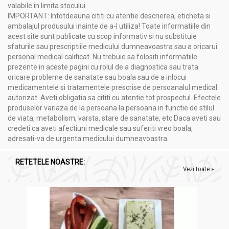
valabile în limita stocului.
IMPORTANT: Intotdeauna cititi cu atentie descrierea, eticheta si
ambalajul produsului inainte de a-l utiliza! Toate informatiile din
acest site sunt publicate cu scop informativ si nu substituie
sfaturile sau prescriptiile medicului dumneavoastra sau a oricarui
personal medical calificat. Nu trebuie sa folositi informatiile
prezente in aceste pagini cu rolul de a diagnostica sau trata
oricare probleme de sanatate sau boala sau de a inlocui
medicamentele si tratamentele prescrise de persoanalul medical
autorizat. Aveti obligatia sa cititi cu atentie tot prospectul. Efectele
produselor variaza de la persoana la persoana in functie de stilul
de viata, metabolism, varsta, stare de sanatate, etc Daca aveti sau
credeti ca aveti afectiuni medicale sau suferiti vreo boala,
adresati-va de urgenta medicului dumneavoastra.
RETETELE NOASTRE:
Vezi toate »