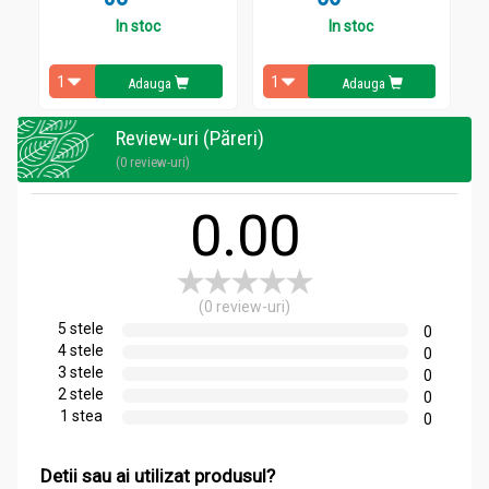
In stoc
In stoc
Adauga
Adauga
Review-uri (Păreri)
(0 review-uri)
0.00
(0 review-uri)
5 stele
0
4 stele
0
3 stele
0
2 stele
0
1 stea
0
Detii sau ai utilizat produsul?