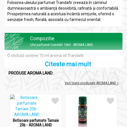
Folosirea uleiului parfumat Trandafir creează în căminul
dumneavoastră o ambianță deosebită, rafinată și confortabilă.
Prospețimea naturală a acestuia încântă simțurile, oferind o
senzație fresh, florală, asociată cu farmecul oriental.
Compozitie
Ulei parfumat trandafir 10ml - AROMA LAND
O
sticluță conține 10 ml aroma oil Trandafir.
Citeste mai mult
PRODUSE AROMA LAND:
Acțiuni și recomandări:
Ulei parfumat trandafir 10ml - AROMA LAND
Vezi toate produsele AROMA LAND >
*
creează în căminul dumneavoastră o ambianță deosebită,
rafinată și confortabilă.
Precauții:
Betisoare parfumate Tamaie
Ulei parfumat trandafir 10ml - AROMA LAND
20b - AROMA LAND