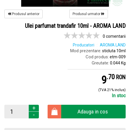
Produsul anterior
Produsul urmator
Ulei parfumat trandafir 10ml - AROMA LAND
0 comentarii
Producatori
AROMA LAND
Mod prezentare:
sticluta 10ml
Cod produs:
etm-009
Greutate:
0.044 Kg
.
7
9
RON
(TVA 21% inclus)
In stoc
+
Adauga in cos
-