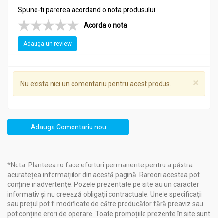
Spune-ti parerea acordand o nota produsului
Acorda o nota
Adauga un review
×
Nu exista nici un comentariu pentru acest produs.
Adauga Comentariu nou
*Nota: Planteea.ro face eforturi permanente pentru a păstra
acuratețea informațiilor din acestă pagină. Rareori acestea pot
conține inadvertențe. Pozele prezentate pe site au un caracter
informativ și nu creează obligații contractuale. Unele specificații
sau prețul pot fi modificate de către producător fără preaviz sau
pot conține erori de operare. Toate promoțiile prezente în site sunt