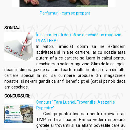
Parfumuri - cum se prepară
SONDAJ
În ce cartier ati dori să se deschidă un magazin
PLANTEEA?
In viitorul imediat dorim sa ne extindem
activitatea si in alte cartiere, iar cu ocazia asta
putem afla ce cartiere sa luam in calcul pentru
deschiderea noilor magazine. Stim de la colegele
noastre din magazine ca sunt foarte multi clienti care vin din alte
cartiere special la noi sa cumpere produse din magazinele
noastre, si ne-am gandit ca ar fi benefic pt ei (cat si pt noi) daca
am deschide...
CONCURSURI:
Concurs "Tara Luanei, Trovantii si Asezarile
Rupestre"
Castiga pentru tine sau pentru cineva drag
TIMP in Tara Luanei! Hai sa vedem impreuna
grotele si trovantii si sa aflam povestile care au