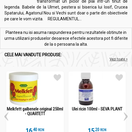
transformat un picior de plai intr-un tinut de
legenda. Babele de la Ulmet, pestera si biserica lui Iosif, Crucea
Spatarului, Agatonul Nou si Vechi sunt doar o parte din obiectivele
pe care le vom vizita. REGULAMENTUL...
Planteea nu isi asuma raspunderea pentru rezultatele obtinute in
urma utilizarii produselor deoarece efectele acestora pot fi diferite
de la o persoana la alta.
CELE MAI VANDUTE PRODUSE:
Vezi toate >
Melkfett galbenele original 250ml
Ulei ricin 100ml - SEVA PLANT
- QUARTETT
16
.
4
15
.
2
RON
RON