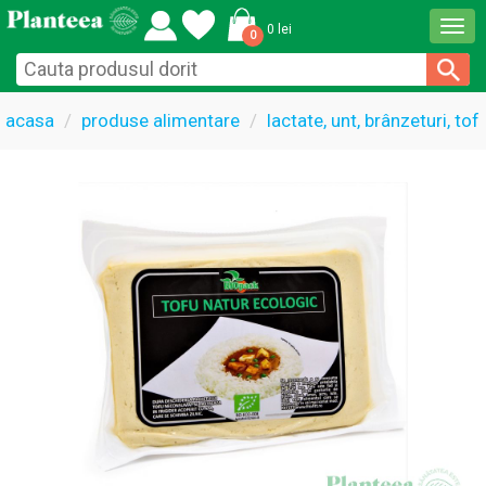
Togg
0 lei
0
navi
acasa
produse alimentare
lactate, unt, brânzeturi, tof