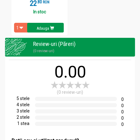
22
.
8
RON
In stoc
Adauga
Review-uri (Păreri)
(0 review-uri)
0.00
(0 review-uri)
5 stele
0
4 stele
0
3 stele
0
2 stele
0
1 stea
0