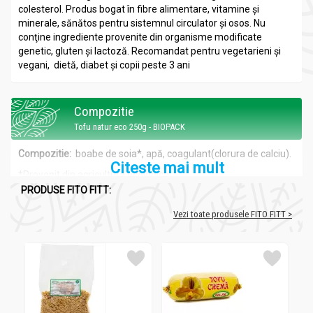
colesterol. Produs bogat în fibre alimentare, vitamine şi
minerale, sănătos pentru sistemnul circulator şi osos. Nu
conţine ingrediente provenite din organisme modificate
genetic, gluten şi lactoză. Recomandat pentru vegetarieni şi
vegani, dietă, diabet şi copii peste 3 ani
Compozitie
Tofu natur eco 250g - BIOPACK
Compozitie:
boabe de soia*, apă, coagulant(clorura de calciu).
Citeste mai mult
*Provenit din agricultura ecologica
PRODUSE FITO FITT:
Vezi toate produsele FITO FITT >
Recomandari
Tofu natur eco 250g - BIOPACK
Valori nutriţionale/100 g produs:
-valoare energetică 143,8 kCal/ 601,66 kJ
-proteine 16,9 g,
-carbohidraţi 1,5 g,