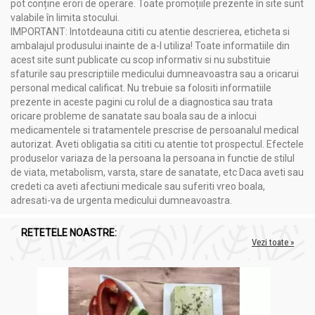
pot conține erori de operare. Toate promoțiile prezente în site sunt
valabile în limita stocului.
IMPORTANT: Intotdeauna cititi cu atentie descrierea, eticheta si
ambalajul produsului inainte de a-l utiliza! Toate informatiile din
acest site sunt publicate cu scop informativ si nu substituie
sfaturile sau prescriptiile medicului dumneavoastra sau a oricarui
personal medical calificat. Nu trebuie sa folositi informatiile
prezente in aceste pagini cu rolul de a diagnostica sau trata
oricare probleme de sanatate sau boala sau de a inlocui
medicamentele si tratamentele prescrise de persoanalul medical
autorizat. Aveti obligatia sa cititi cu atentie tot prospectul. Efectele
produselor variaza de la persoana la persoana in functie de stilul
de viata, metabolism, varsta, stare de sanatate, etc Daca aveti sau
credeti ca aveti afectiuni medicale sau suferiti vreo boala,
adresati-va de urgenta medicului dumneavoastra.
RETETELE NOASTRE:
Vezi toate »