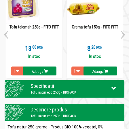
Tofu telemah 250g - FITO FITT
Crema tofu 150g - FITO FITT
13
.
0
8
.
2
RON
RON
In stoc
In stoc
Adauga
Adauga
Specificatii
Tofu natur eco 250g - BIOPACK
Descriere produs
Tofu natur eco 250g - BIOPACK
Tofu natur 250 grame -
Produs BIO 100% vegetal, 0%