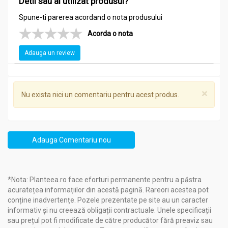
Detii sau ai utilizat produsul?
Spune-ti parerea acordand o nota produsului
Acorda o nota
Adauga un review
×
Nu exista nici un comentariu pentru acest produs.
Adauga Comentariu nou
*Nota: Planteea.ro face eforturi permanente pentru a păstra
acuratețea informațiilor din acestă pagină. Rareori acestea pot
conține inadvertențe. Pozele prezentate pe site au un caracter
informativ și nu creează obligații contractuale. Unele specificații
sau prețul pot fi modificate de către producător fără preaviz sau