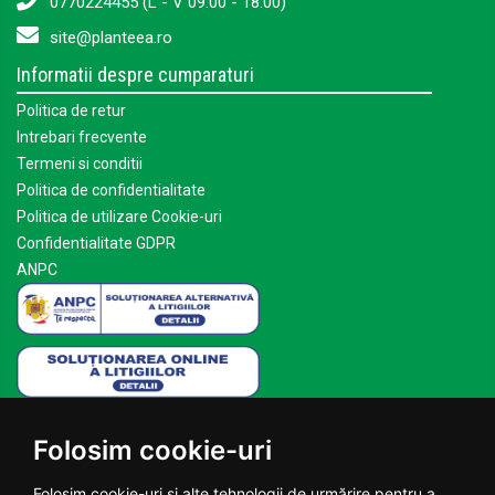
0770224455 (L - V 09:00 - 18:00)
site@planteea.ro
Informatii despre cumparaturi
Politica de retur
Intrebari frecvente
Termeni si conditii
Politica de confidentialitate
Politica de utilizare Cookie-uri
Confidentialitate GDPR
ANPC
Mai multe despre Planteea
Folosim cookie-uri
Acasa
Despre noi
Folosim cookie-uri și alte tehnologii de urmărire pentru a