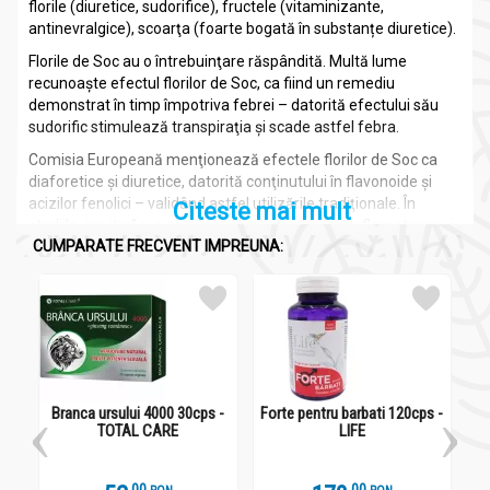
florile (diuretice, sudorifice), fructele (vitaminizante,
antinevralgice), scoarţa (foarte bogată în substanțe diuretice).
Florile de Soc au o întrebuinţare răspândită. Multă lume
recunoaşte efectul florilor de Soc, ca fiind un remediu
demonstrat în timp împotriva febrei – datorită efectului său
sudorific stimulează transpiraţia şi scade astfel febra.
Comisia Europeană menţionează efectele florilor de Soc ca
diaforetice şi diuretice, datorită conţinutului în flavonoide şi
acizilor fenolici – validând astfel utilizările tradiţionale. În
Citeste mai mult
studiile „in vitro” s-au evidenţiat şi acţiunea antiinflamatoare şi
CUMPARATE FRECVENT IMPREUNA:
antivirală.
Florile de Soc conţin cca. 3% flavonoide, compuse în special din
glicozide flavonolice: astragalină, hiperozid, izoquercetină şi
rutozid, agliconi liberi: quercetină şi kamferol. Mirosul florilor
proaspete este datorat aminelor alifatice: atilamina,
izobutilamina şi izoamilamina. Mai conţin săruri minerale cca.
8% potasiu, compuşi fenolici: triterpene, alfa- şi beta-amirină,
acizi triterpenici: ursolic şi oleanolic, steroli, ulei esenţial, alcane,
Branca ursului 4000 30cps -
Forte pentru barbati 120cps -
TOTAL CARE
LIFE
mucilagii, pectine, zaharuri şi taninuri.
Pentru proprietăţile lor diuretice şi sudorifice, florile de Soc sunt
recomandate în tratamentul răcelilor şi gripelor. Prin diureza pe