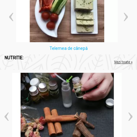
persoanelor bolnave de afecţiuni hepatice cronice sau
afecţiuni psihice severe (schizofrenie, epilepsie).
Contraindicat persoanelor diabetice.
A se administra cu minimum 2 ore înaintea sau la peste 2 ore
după administrarea produselor pe bază de fier.
A nu se depăşi doza zilnică recomandată.
Telemea de cânepă
NUTRITIE:
Vezi toate »