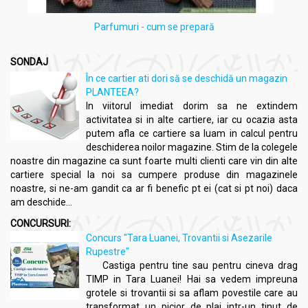
Parfumuri - cum se prepară
SONDAJ
În ce cartier ati dori să se deschidă un magazin
PLANTEEA?
In viitorul imediat dorim sa ne extindem
activitatea si in alte cartiere, iar cu ocazia asta
putem afla ce cartiere sa luam in calcul pentru
deschiderea noilor magazine. Stim de la colegele
noastre din magazine ca sunt foarte multi clienti care vin din alte
cartiere special la noi sa cumpere produse din magazinele
noastre, si ne-am gandit ca ar fi benefic pt ei (cat si pt noi) daca
am deschide...
CONCURSURI:
Concurs "Tara Luanei, Trovantii si Asezarile
Rupestre"
Castiga pentru tine sau pentru cineva drag
TIMP in Tara Luanei! Hai sa vedem impreuna
grotele si trovantii si sa aflam povestile care au
transformat un picior de plai intr-un tinut de