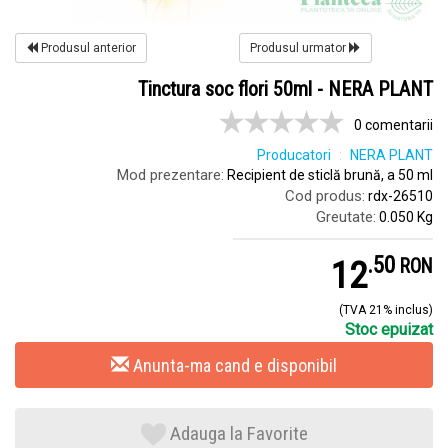
Produsul anterior
Produsul urmator
Tinctura soc flori 50ml - NERA PLANT
0 comentarii
Producatori
NERA PLANT
Mod prezentare:
Recipient de sticlă brună, a 50 ml
Cod produs:
rdx-26510
Greutate:
0.050 Kg
.
5
12
RON
(TVA 21% inclus)
Stoc epuizat
Anunta-ma cand e disponibil
Adauga la Favorite