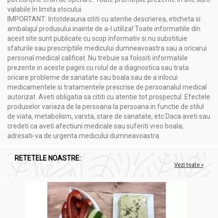
Erizipel
valabile în limita stocului.
Furuncule
IMPORTANT: Intotdeauna cititi cu atentie descrierea, eticheta si
ambalajul produsului inainte de a-l utiliza! Toate informatiile din
acest site sunt publicate cu scop informativ si nu substituie
Administrare
sfaturile sau prescriptiile medicului dumneavoastra sau a oricarui
Tinctura soc flori 50ml - NERA PLANT
personal medical calificat. Nu trebuie sa folositi informatiile
prezente in aceste pagini cu rolul de a diagnostica sau trata
Cum se utilizează produsul?
oricare probleme de sanatate sau boala sau de a inlocui
medicamentele si tratamentele prescrise de persoanalul medical
Intern
: câte 30 picături de 3 ori pe zi diluate în 50 ml de apă sau
autorizat. Aveti obligatia sa cititi cu atentie tot prospectul. Efectele
ceai.
produselor variaza de la persoana la persoana in functie de stilul
Extern
: soluţie diluată în apă fiartă şi răcită în proporţie de 1:5,
de viata, metabolism, varsta, stare de sanatate, etc Daca aveti sau
pentru aplicaţii locale sub formă de spălături locale, comprese,
credeti ca aveti afectiuni medicale sau suferiti vreo boala,
tamponări.
adresati-va de urgenta medicului dumneavoastra.
A nu se lăsa la îndemâna şi la vederea copiilor mici.
RETETELE NOASTRE:
A se păstra la temperatura camerei, la loc ferit de umiditate şi
Vezi toate »
lumina directă a soarelui.
Produsul este un supliment alimentar și nu trebuie să
înlocuiască un regim alimentar variat şi echilibrat.
Contraindicat copiilor, femeilor însărcinate sau care alăptează,