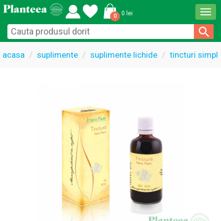
Togg
0 lei
0
navi
acasa
suplimente
suplimente lichide
tincturi simpl