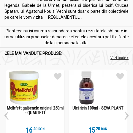
legenda. Babele de la Ulmet, pestera si biserica lui Iosif, Crucea
Spatarului, Agatonul Nou si Vechi sunt doar o parte din obiectivele
pe care le vom vizita. REGULAMENTUL...
Planteea nu isi asuma raspunderea pentru rezultatele obtinute in
urma utilizarii produselor deoarece efectele acestora pot fi diferite
de la o persoana la alta.
CELE MAI VANDUTE PRODUSE:
Vezi toate >
Melkfett galbenele original 250ml
Ulei ricin 100ml - SEVA PLANT
- QUARTETT
16
.
4
15
.
2
RON
RON