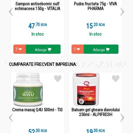
Sampon antiseboreic sulf
Pudra fructata 75g - VIVA
U
echinaceea 150g - VITALIA
PHARMA
Administrare
Tinctura iod 2% 40g - VITALIA
47
.
7
15
.
2
RON
RON
Tamponări locale, pe pielea din jurul plăgilor.
In stoc
In stoc
Adauga
Adauga
CUMPARATE FRECVENT IMPREUNA:
Crema masaj Q4U 500ml - TIS
Balsam gel gheara diavolului
250ml - ALPIFRESH
52
.
3
19
.
3
RON
RON