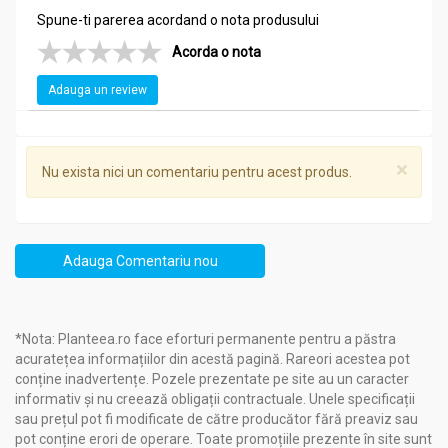
Spune-ti parerea acordand o nota produsului
Acorda o nota
Adauga un review
×
Nu exista nici un comentariu pentru acest produs.
Adauga Comentariu nou
*Nota: Planteea.ro face eforturi permanente pentru a păstra
acuratețea informațiilor din acestă pagină. Rareori acestea pot
conține inadvertențe. Pozele prezentate pe site au un caracter
informativ și nu creează obligații contractuale. Unele specificații
sau prețul pot fi modificate de către producător fără preaviz sau
pot conține erori de operare. Toate promoțiile prezente în site sunt