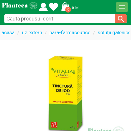
Togg
0 lei
0
navi
acasa
uz extern
para-farmaceutice
soluții galenice