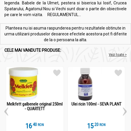
legenda. Babele de la Ulmet, pestera si biserica lui Iosif, Crucea
Spatarului, Agatonul Nou si Vechi sunt doar o parte din obiectivele
pe care le vom vizita. REGULAMENTUL...
Planteea nu isi asuma raspunderea pentru rezultatele obtinute in
urma utilizarii produselor deoarece efectele acestora pot fi diferite
de la o persoana la alta.
CELE MAI VANDUTE PRODUSE:
Vezi toate >
Melkfett galbenele original 250ml
Ulei ricin 100ml - SEVA PLANT
- QUARTETT
16
.
4
15
.
2
RON
RON