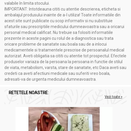
valabile în limita stocului.
IMPORTANT: Intotdeauna cititi cu atentie descrierea, eticheta si
ambalajul produsului inainte de a-l utiliza! Toate informatiile din
acest site sunt publicate cu scop informativ si nu substituie
sfaturile sau prescriptiile medicului dumneavoastra sau a oricarui
personal medical calificat. Nu trebuie sa folositi informatiile
prezente in aceste pagini cu rolul de a diagnostica sau trata
oricare probleme de sanatate sau boala sau de a inlocui
medicamentele si tratamentele prescrise de persoanalul medical
autorizat. Aveti obligatia sa cititi cu atentie tot prospectul. Efectele
produselor variaza de la persoana la persoana in functie de stilul
de viata, metabolism, varsta, stare de sanatate, etc Daca aveti sau
credeti ca aveti afectiuni medicale sau suferiti vreo boala,
adresati-va de urgenta medicului dumneavoastra.
RETETELE NOASTRE:
Vezi toate »