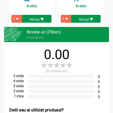
In stoc
In stoc
Adauga
Adauga
Review-uri (Păreri)
(0 review-uri)
0.00
(0 review-uri)
5 stele
0
4 stele
0
3 stele
0
2 stele
0
1 stea
0
Detii sau ai utilizat produsul?