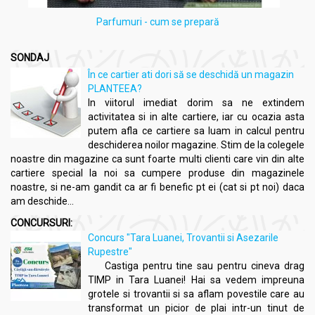
Parfumuri - cum se prepară
SONDAJ
În ce cartier ati dori să se deschidă un magazin
PLANTEEA?
In viitorul imediat dorim sa ne extindem
activitatea si in alte cartiere, iar cu ocazia asta
putem afla ce cartiere sa luam in calcul pentru
deschiderea noilor magazine. Stim de la colegele
noastre din magazine ca sunt foarte multi clienti care vin din alte
cartiere special la noi sa cumpere produse din magazinele
noastre, si ne-am gandit ca ar fi benefic pt ei (cat si pt noi) daca
am deschide...
CONCURSURI:
Concurs "Tara Luanei, Trovantii si Asezarile
Rupestre"
Castiga pentru tine sau pentru cineva drag
TIMP in Tara Luanei! Hai sa vedem impreuna
grotele si trovantii si sa aflam povestile care au
transformat un picior de plai intr-un tinut de