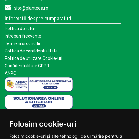
site@planteea.ro
Informatii despre cumparaturi
Politica de retur
Intrebari frecvente
Termeni si conditii
Politica de confidentialitate
Politica de utilizare Cookie-uri
Confidentialitate GDPR
ANPC
Mai multe despre Planteea
Folosim cookie-uri
Acasa
Despre noi
Folosim cookie-uri și alte tehnologii de urmărire pentru a