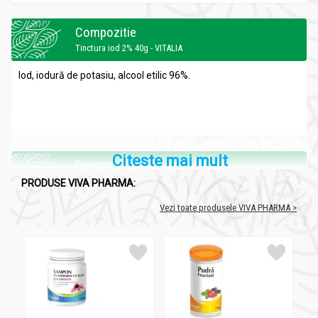
Compozitie
Tinctura iod 2% 40g - VITALIA
Iod, iodură de potasiu, alcool etilic 96%.
Citeste mai mult
Recomandari
Tinctura iod 2% 40g - VITALIA
PRODUSE VIVA PHARMA:
În dezinfecţia câmpului operator, a locului de elecţie pentru
Vezi toate produsele VIVA PHARMA >
injecţii, pentru asepsia plăgilor superficiale mici, în fistule şi
panariţii, herpes, favus, actinomicoză, afecţiuni articulare,
pentru maturarea abceselor, la speciile ţintă.