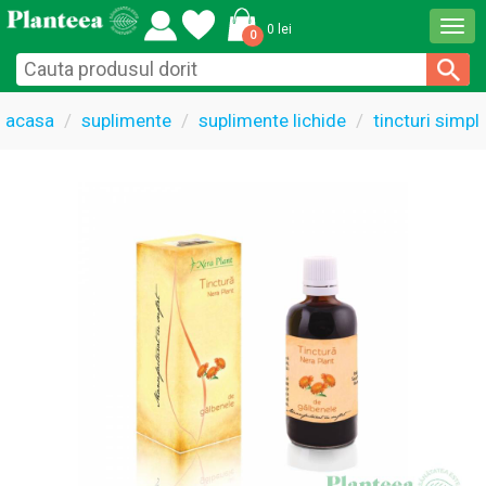
Togg
0 lei
0
navi
acasa
suplimente
suplimente lichide
tincturi simpl