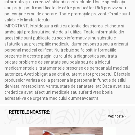
Intern
: câte 30 picături de 3 ori/zi diluate în 50 ml de apă sau
informativ și nu creează obligații contractuale. Unele specificații
ceai.
sau prețul pot fi modificate de către producător fără preaviz sau
pot conține erori de operare. Toate promoțiile prezente în site sunt
Extern
: soluţie diluată în apă fiartă şi răcită în proporţie de 1:5,
valabile în limita stocului.
pentru aplicaţii locale sub formă de badijonări, comprese,
IMPORTANT: Intotdeauna cititi cu atentie descrierea, eticheta si
spălături.
ambalajul produsului inainte de a-l utiliza! Toate informatiile din
A nu se lăsa la îndemâna şi la vederea copiilor mici.
acest site sunt publicate cu scop informativ si nu substituie
sfaturile sau prescriptiile medicului dumneavoastra sau a oricarui
A se păstra la temperatura camerei, la loc ferit de umiditate şi
personal medical calificat. Nu trebuie sa folositi informatiile
lumina directă a soarelui.
prezente in aceste pagini cu rolul de a diagnostica sau trata
Produsul este un supliment alimentar și nu trebuie să
oricare probleme de sanatate sau boala sau de a inlocui
înlocuiască un regim alimentar variat şi echilibrat.
medicamentele si tratamentele prescrise de persoanalul medical
autorizat. Aveti obligatia sa cititi cu atentie tot prospectul. Efectele
Contraindicat copiilor, femeilor însărcinate sau care alăptează,
produselor variaza de la persoana la persoana in functie de stilul
persoanelor bolnave de afecţiuni hepatice cronice sau
de viata, metabolism, varsta, stare de sanatate, etc Daca aveti sau
afecţiuni psihice severe (schizofrenie, epilepsie).
credeti ca aveti afectiuni medicale sau suferiti vreo boala,
A nu se depăşi doza zilnică recomandată.
adresati-va de urgenta medicului dumneavoastra.
RETETELE NOASTRE:
Vezi toate »