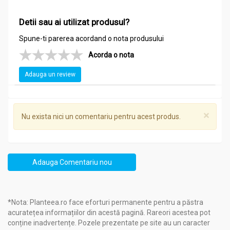
Intern
:
Detii sau ai utilizat produsul?
Gastrite şi ulcer gastro-duodenal
Dischinezii biliare
Spune-ti parerea acordand o nota produsului
Enterocolită
Acorda o nota
Tulburări ale ciclului menstrual
Extern
:
Adauga un review
Inflamaţii ale mucoasei bucale
Trichomonază vaginală
Răni
×
Nu exista nici un comentariu pentru acest produs.
Contuzii
Ulceraţii
Varice
Panariţiu
Adauga Comentariu nou
Administrare
Tinctura galbenele 50ml - NERA PLANT
*Nota: Planteea.ro face eforturi permanente pentru a păstra
acuratețea informațiilor din acestă pagină. Rareori acestea pot
Cum se utilizează produsul?
conține inadvertențe. Pozele prezentate pe site au un caracter