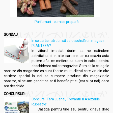
Parfumuri - cum se prepară
SONDAJ
În ce cartier ati dori să se deschidă un magazin
PLANTEEA?
In viitorul imediat dorim sa ne extindem
activitatea si in alte cartiere, iar cu ocazia asta
putem afla ce cartiere sa luam in calcul pentru
deschiderea noilor magazine. Stim de la colegele
noastre din magazine ca sunt foarte multi clienti care vin din alte
cartiere special la noi sa cumpere produse din magazinele
noastre, si ne-am gandit ca ar fi benefic pt ei (cat si pt noi) daca
am deschide...
CONCURSURI:
Concurs "Tara Luanei, Trovantii si Asezarile
Rupestre"
Castiga pentru tine sau pentru cineva drag