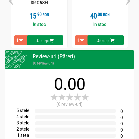
spălături se recomandă în gingivite, stomatite, activarea
DR CASEI
circulaţiei periferice la tenurile uscate.
15
.
9
40
.
0
RON
RON
In stoc
In stoc
Compozitie
Tinctura galbenele 50ml - NERA PLANT
Adauga
Adauga
5 grame flori de Gălbenele (
Calendula officinalis
), excipient:
alcool etilic 40% v/v – până la 50 ml.
Review-uri (Păreri)
(0 review-uri)
Recomandari
0.00
Tinctura galbenele 50ml - NERA PLANT
Cum acţionează?
Contribuie la buna funcţionare a aparatului digestiv şi la
(0 review-uri)
menţinerea sănătăţii ficatului
5 stele
0
 Ajută la refacerea ţesutului cutanat
4 stele
0
 Menţine/restabilește normalitatea intervalului
3 stele
0
intermenstrual și a fluxului menstrual
2 stele
0
1 stea
Pentru ce se recomandă?
0