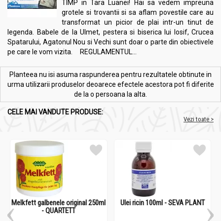
TIMP in Tara Luanei! Hai sa vedem impreuna
grotele si trovantii si sa aflam povestile care au
transformat un picior de plai intr-un tinut de
legenda. Babele de la Ulmet, pestera si biserica lui Iosif, Crucea
Spatarului, Agatonul Nou si Vechi sunt doar o parte din obiectivele
pe care le vom vizita. REGULAMENTUL...
Planteea nu isi asuma raspunderea pentru rezultatele obtinute in
urma utilizarii produselor deoarece efectele acestora pot fi diferite
de la o persoana la alta.
CELE MAI VANDUTE PRODUSE:
Vezi toate >
Melkfett galbenele original 250ml
Ulei ricin 100ml - SEVA PLANT
- QUARTETT