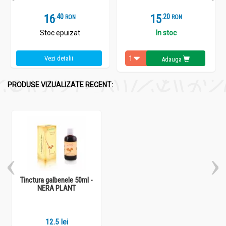
16
.
4
15
.
2
RON
RON
Stoc epuizat
In stoc
Vezi detalii
Adauga
PRODUSE VIZUALIZATE RECENT:
Tinctura galbenele 50ml -
NERA PLANT
12.5 lei