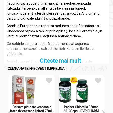
flavonici ca: izoquercitina, narcizina, neohesperiozida,
rutozidul, terpenoida, alfa- şi beta- smirina, lupeol,
longispinogenină, steroli, ulei esenţial, arvozida A, pigmenţi
carotinoidici, calendulină şi polizaharide.
Comisia Europeană a raportat acţiunea antiinflamatoare şi
vindecarea rapidă a rănilor prin aplicaţii locale. Cercetările „in
vitro” au demonstrat şi acţiunea antibacteriană.
Cercetările din ţara noastră au demonstrat acţiunea
antitrichomonazică a extractelor liofilizate din florile de
gălbenele.
Citeste mai mult
Având proprietăţi cicatrizante şi calmante, tinctura de
gălbenele se recomandă în gastrită hiperacidă, ulcer gastric şi
CUMPARATE FRECVENT IMPREUNA:
duodenal, calmarea durerilor menstruale, mai ales la
persoanele anemice, şi reglarea ciclului menstrual.
Extern tinctura de gălbenele se poate folosi, sub formă de
comprese, în răni care se vindecă greu, ca ulceraţii, plăgi cu
puroi, arsuri, degerături, acnee, eczeme, deoarece principiile
active din gălbenele au însuşirea de a stimula circulaţia
sângelui la nivelul ţesuturilor, grăbind astfel cicatrizarea rănilor;
Balsam picioare venotonic
Pachet Chlorella 350mg
Lum
în varice, inflamaţii oculare, panariţiu. Sub formă de gargară şi
intensiv castane lipitori 75ml -
60+30cps - DVR PHARM
cio